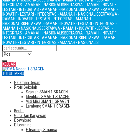
AMANAH - NASIONALIS
BERTAKWA - RAMAH - INOVATIF - LESTARI -
INTEGRITAS - AMANAH - NASIONALIS
BERTAKWA - RAMAH - INOVATIF -
LESTARI - INTEGRITAS - AMANAH - NASIONALIS
BERTAKWA - RAMAH -
INOVATIF - LESTARI - INTEGRITAS - AMANAH - NASIONALIS
BERTAKWA -
RAMAH - INOVATIF - LESTARI - INTEGRITAS - AMANAH -
NASIONALIS
BERTAKWA - RAMAH - INOVATIF - LESTARI - INTEGRITAS -
AMANAH - NASIONALIS
BERTAKWA - RAMAH - INOVATIF - LESTARI -
INTEGRITAS - AMANAH - NASIONALIS
BERTAKWA - RAMAH - INOVATIF -
LESTARI - INTEGRITAS - AMANAH - NASIONALIS
BERTAKWA - RAMAH -
INOVATIF - LESTARI - INTEGRITAS - AMANAH - NASIONALIS
KELUAR
TUTUP MENU
Halaman Depan
Profil Sekolah
Sejarah SMAN 1 SRAGEN
Identitas SMAN 1 SRAGEN
Visi Misi SMAN 1 SRAGEN
Lambang SMAN 1 SRAGEN
Berita
Guru Dan Karyawan
Download
E-Learning
E-learning Smansa