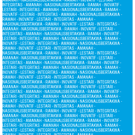
AMANAH - NASIONALIS
BERTAKWA - RAMAH - INOVATIF - LESTARI -
INTEGRITAS - AMANAH - NASIONALIS
BERTAKWA - RAMAH - INOVATIF -
LESTARI - INTEGRITAS - AMANAH - NASIONALIS
BERTAKWA - RAMAH -
INOVATIF - LESTARI - INTEGRITAS - AMANAH - NASIONALIS
BERTAKWA -
RAMAH - INOVATIF - LESTARI - INTEGRITAS - AMANAH -
NASIONALIS
BERTAKWA - RAMAH - INOVATIF - LESTARI - INTEGRITAS -
AMANAH - NASIONALIS
BERTAKWA - RAMAH - INOVATIF - LESTARI -
INTEGRITAS - AMANAH - NASIONALIS
BERTAKWA - RAMAH - INOVATIF -
LESTARI - INTEGRITAS - AMANAH - NASIONALIS
BERTAKWA - RAMAH -
INOVATIF - LESTARI - INTEGRITAS - AMANAH - NASIONALIS
BERTAKWA -
RAMAH - INOVATIF - LESTARI - INTEGRITAS - AMANAH -
NASIONALIS
BERTAKWA - RAMAH - INOVATIF - LESTARI - INTEGRITAS -
AMANAH - NASIONALIS
BERTAKWA - RAMAH - INOVATIF - LESTARI -
INTEGRITAS - AMANAH - NASIONALIS
BERTAKWA - RAMAH - INOVATIF -
LESTARI - INTEGRITAS - AMANAH - NASIONALIS
BERTAKWA - RAMAH -
INOVATIF - LESTARI - INTEGRITAS - AMANAH - NASIONALIS
BERTAKWA -
RAMAH - INOVATIF - LESTARI - INTEGRITAS - AMANAH -
NASIONALIS
BERTAKWA - RAMAH - INOVATIF - LESTARI - INTEGRITAS -
AMANAH - NASIONALIS
BERTAKWA - RAMAH - INOVATIF - LESTARI -
INTEGRITAS - AMANAH - NASIONALIS
BERTAKWA - RAMAH - INOVATIF -
LESTARI - INTEGRITAS - AMANAH - NASIONALIS
BERTAKWA - RAMAH -
INOVATIF - LESTARI - INTEGRITAS - AMANAH - NASIONALIS
BERTAKWA -
RAMAH - INOVATIF - LESTARI - INTEGRITAS - AMANAH -
NASIONALIS
BERTAKWA - RAMAH - INOVATIF - LESTARI - INTEGRITAS -
AMANAH - NASIONALIS
BERTAKWA - RAMAH - INOVATIF - LESTARI -
INTEGRITAS - AMANAH - NASIONALIS
BERTAKWA - RAMAH - INOVATIF -
LESTARI - INTEGRITAS - AMANAH - NASIONALIS
BERTAKWA - RAMAH -
INOVATIF - LESTARI - INTEGRITAS - AMANAH - NASIONALIS
BERTAKWA -