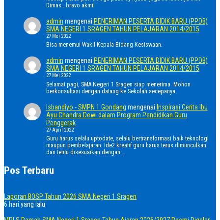
Dimas...bravo akmil
admin
mengenai
PENERIMAN PESERTA DIDIK BARU (PPDB)
SMA NEGERI 1 SRAGEN TAHUN PELAJARAN 2014/2015
27 Mei 2022
Bisa menemui Wakil Kepala Bidang Kesiswaan.
admin
mengenai
PENERIMAN PESERTA DIDIK BARU (PPDB)
SMA NEGERI 1 SRAGEN TAHUN PELAJARAN 2014/2015
27 Mei 2022
Selamat pagi, SMA Negeri 1 Sragen siap menerima. Mohon
berkonsultasi dengan datang ke Sekolah secepanya.
Isbandiyo - SMPN 1 Gondang
mengenai
Inspirasi Cerita Ibu
Ayu Chandra Dewi dalam Program Pendidikan Guru
Penggerak
27 April 2022
Guru harus selalu uptodate, selalu bertransformasi baik teknologi
maupun pembelajaran. Ide2 kreatif guru harus terus dimunculkan
dan tentu disesuaikan dengan…
Pos Terbaru
Laporan BOSP Tahun 2026 SMA Negeri 1 Sragen
6 hari yang lalu
MPLS Ramah SMA Negeri 1 Sragen Tahun Ajaran 2026/2027 Resmi Digelar