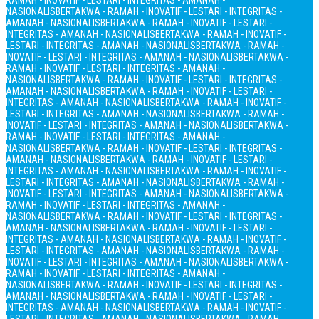
RAMAH - INOVATIF - LESTARI - INTEGRITAS - AMANAH -
NASIONALIS
BERTAKWA - RAMAH - INOVATIF - LESTARI - INTEGRITAS -
AMANAH - NASIONALIS
BERTAKWA - RAMAH - INOVATIF - LESTARI -
INTEGRITAS - AMANAH - NASIONALIS
BERTAKWA - RAMAH - INOVATIF -
LESTARI - INTEGRITAS - AMANAH - NASIONALIS
BERTAKWA - RAMAH -
INOVATIF - LESTARI - INTEGRITAS - AMANAH - NASIONALIS
BERTAKWA -
RAMAH - INOVATIF - LESTARI - INTEGRITAS - AMANAH -
NASIONALIS
BERTAKWA - RAMAH - INOVATIF - LESTARI - INTEGRITAS -
AMANAH - NASIONALIS
BERTAKWA - RAMAH - INOVATIF - LESTARI -
INTEGRITAS - AMANAH - NASIONALIS
BERTAKWA - RAMAH - INOVATIF -
LESTARI - INTEGRITAS - AMANAH - NASIONALIS
BERTAKWA - RAMAH -
INOVATIF - LESTARI - INTEGRITAS - AMANAH - NASIONALIS
BERTAKWA -
RAMAH - INOVATIF - LESTARI - INTEGRITAS - AMANAH -
NASIONALIS
BERTAKWA - RAMAH - INOVATIF - LESTARI - INTEGRITAS -
AMANAH - NASIONALIS
BERTAKWA - RAMAH - INOVATIF - LESTARI -
INTEGRITAS - AMANAH - NASIONALIS
BERTAKWA - RAMAH - INOVATIF -
LESTARI - INTEGRITAS - AMANAH - NASIONALIS
BERTAKWA - RAMAH -
INOVATIF - LESTARI - INTEGRITAS - AMANAH - NASIONALIS
BERTAKWA -
RAMAH - INOVATIF - LESTARI - INTEGRITAS - AMANAH -
NASIONALIS
BERTAKWA - RAMAH - INOVATIF - LESTARI - INTEGRITAS -
AMANAH - NASIONALIS
BERTAKWA - RAMAH - INOVATIF - LESTARI -
INTEGRITAS - AMANAH - NASIONALIS
BERTAKWA - RAMAH - INOVATIF -
LESTARI - INTEGRITAS - AMANAH - NASIONALIS
BERTAKWA - RAMAH -
INOVATIF - LESTARI - INTEGRITAS - AMANAH - NASIONALIS
BERTAKWA -
RAMAH - INOVATIF - LESTARI - INTEGRITAS - AMANAH -
NASIONALIS
BERTAKWA - RAMAH - INOVATIF - LESTARI - INTEGRITAS -
AMANAH - NASIONALIS
BERTAKWA - RAMAH - INOVATIF - LESTARI -
INTEGRITAS - AMANAH - NASIONALIS
BERTAKWA - RAMAH - INOVATIF -