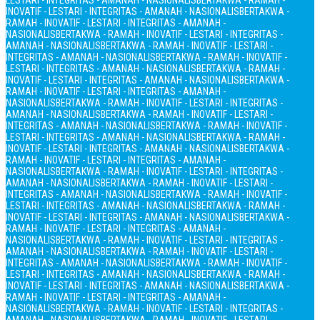
LESTARI - INTEGRITAS - AMANAH - NASIONALIS
BERTAKWA - RAMAH -
INOVATIF - LESTARI - INTEGRITAS - AMANAH - NASIONALIS
BERTAKWA -
RAMAH - INOVATIF - LESTARI - INTEGRITAS - AMANAH -
NASIONALIS
BERTAKWA - RAMAH - INOVATIF - LESTARI - INTEGRITAS -
AMANAH - NASIONALIS
BERTAKWA - RAMAH - INOVATIF - LESTARI -
INTEGRITAS - AMANAH - NASIONALIS
BERTAKWA - RAMAH - INOVATIF -
LESTARI - INTEGRITAS - AMANAH - NASIONALIS
BERTAKWA - RAMAH -
INOVATIF - LESTARI - INTEGRITAS - AMANAH - NASIONALIS
BERTAKWA -
RAMAH - INOVATIF - LESTARI - INTEGRITAS - AMANAH -
NASIONALIS
BERTAKWA - RAMAH - INOVATIF - LESTARI - INTEGRITAS -
AMANAH - NASIONALIS
BERTAKWA - RAMAH - INOVATIF - LESTARI -
INTEGRITAS - AMANAH - NASIONALIS
BERTAKWA - RAMAH - INOVATIF -
LESTARI - INTEGRITAS - AMANAH - NASIONALIS
BERTAKWA - RAMAH -
INOVATIF - LESTARI - INTEGRITAS - AMANAH - NASIONALIS
BERTAKWA -
RAMAH - INOVATIF - LESTARI - INTEGRITAS - AMANAH -
NASIONALIS
BERTAKWA - RAMAH - INOVATIF - LESTARI - INTEGRITAS -
AMANAH - NASIONALIS
BERTAKWA - RAMAH - INOVATIF - LESTARI -
INTEGRITAS - AMANAH - NASIONALIS
BERTAKWA - RAMAH - INOVATIF -
LESTARI - INTEGRITAS - AMANAH - NASIONALIS
BERTAKWA - RAMAH -
INOVATIF - LESTARI - INTEGRITAS - AMANAH - NASIONALIS
BERTAKWA -
RAMAH - INOVATIF - LESTARI - INTEGRITAS - AMANAH -
NASIONALIS
BERTAKWA - RAMAH - INOVATIF - LESTARI - INTEGRITAS -
AMANAH - NASIONALIS
BERTAKWA - RAMAH - INOVATIF - LESTARI -
INTEGRITAS - AMANAH - NASIONALIS
BERTAKWA - RAMAH - INOVATIF -
LESTARI - INTEGRITAS - AMANAH - NASIONALIS
BERTAKWA - RAMAH -
INOVATIF - LESTARI - INTEGRITAS - AMANAH - NASIONALIS
BERTAKWA -
RAMAH - INOVATIF - LESTARI - INTEGRITAS - AMANAH -
NASIONALIS
BERTAKWA - RAMAH - INOVATIF - LESTARI - INTEGRITAS -