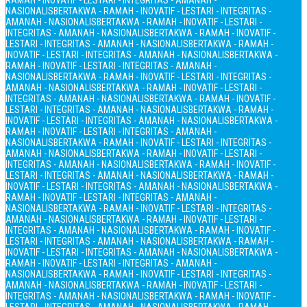
RAMAH - INOVATIF - LESTARI - INTEGRITAS - AMANAH -
NASIONALIS
BERTAKWA - RAMAH - INOVATIF - LESTARI - INTEGRITAS -
AMANAH - NASIONALIS
BERTAKWA - RAMAH - INOVATIF - LESTARI -
INTEGRITAS - AMANAH - NASIONALIS
BERTAKWA - RAMAH - INOVATIF -
LESTARI - INTEGRITAS - AMANAH - NASIONALIS
BERTAKWA - RAMAH -
INOVATIF - LESTARI - INTEGRITAS - AMANAH - NASIONALIS
BERTAKWA -
RAMAH - INOVATIF - LESTARI - INTEGRITAS - AMANAH -
NASIONALIS
BERTAKWA - RAMAH - INOVATIF - LESTARI - INTEGRITAS -
AMANAH - NASIONALIS
BERTAKWA - RAMAH - INOVATIF - LESTARI -
INTEGRITAS - AMANAH - NASIONALIS
BERTAKWA - RAMAH - INOVATIF -
LESTARI - INTEGRITAS - AMANAH - NASIONALIS
BERTAKWA - RAMAH -
INOVATIF - LESTARI - INTEGRITAS - AMANAH - NASIONALIS
BERTAKWA -
RAMAH - INOVATIF - LESTARI - INTEGRITAS - AMANAH -
NASIONALIS
BERTAKWA - RAMAH - INOVATIF - LESTARI - INTEGRITAS -
AMANAH - NASIONALIS
BERTAKWA - RAMAH - INOVATIF - LESTARI -
INTEGRITAS - AMANAH - NASIONALIS
BERTAKWA - RAMAH - INOVATIF -
LESTARI - INTEGRITAS - AMANAH - NASIONALIS
BERTAKWA - RAMAH -
INOVATIF - LESTARI - INTEGRITAS - AMANAH - NASIONALIS
BERTAKWA -
RAMAH - INOVATIF - LESTARI - INTEGRITAS - AMANAH -
NASIONALIS
BERTAKWA - RAMAH - INOVATIF - LESTARI - INTEGRITAS -
AMANAH - NASIONALIS
BERTAKWA - RAMAH - INOVATIF - LESTARI -
INTEGRITAS - AMANAH - NASIONALIS
BERTAKWA - RAMAH - INOVATIF -
LESTARI - INTEGRITAS - AMANAH - NASIONALIS
BERTAKWA - RAMAH -
INOVATIF - LESTARI - INTEGRITAS - AMANAH - NASIONALIS
BERTAKWA -
RAMAH - INOVATIF - LESTARI - INTEGRITAS - AMANAH -
NASIONALIS
BERTAKWA - RAMAH - INOVATIF - LESTARI - INTEGRITAS -
AMANAH - NASIONALIS
BERTAKWA - RAMAH - INOVATIF - LESTARI -
INTEGRITAS - AMANAH - NASIONALIS
BERTAKWA - RAMAH - INOVATIF -