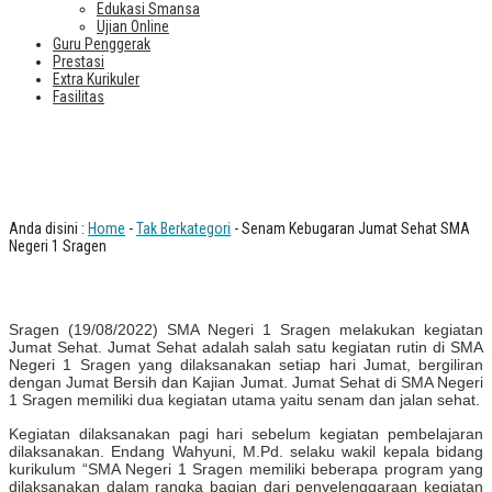
Edukasi Smansa
Ujian Online
Guru Penggerak
Prestasi
Extra Kurikuler
Fasilitas
Senam Kebugaran Jumat Sehat SMA
Negeri 1 Sragen
Anda disini :
Home
-
Tak Berkategori
- Senam Kebugaran Jumat Sehat SMA
Negeri 1 Sragen
Sragen (19/08/2022) SMA Negeri 1 Sragen melakukan kegiatan
Jumat Sehat. Jumat Sehat adalah salah satu kegiatan rutin di SMA
Negeri 1 Sragen yang dilaksanakan setiap hari Jumat, bergiliran
dengan Jumat Bersih dan Kajian Jumat. Jumat Sehat di SMA Negeri
1 Sragen memiliki dua kegiatan utama yaitu senam dan jalan sehat.
Kegiatan dilaksanakan pagi hari sebelum kegiatan pembelajaran
dilaksanakan. Endang Wahyuni, M.Pd. selaku wakil kepala bidang
kurikulum “SMA Negeri 1 Sragen memiliki beberapa program yang
dilaksanakan dalam rangka bagian dari penyelenggaraan kegiatan