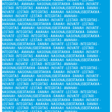
AMANAH - NASIONALIS
BERTAKWA - RAMAH - INOVATIF - LESTARI -
INTEGRITAS - AMANAH - NASIONALIS
BERTAKWA - RAMAH - INOVATIF -
LESTARI - INTEGRITAS - AMANAH - NASIONALIS
BERTAKWA - RAMAH -
INOVATIF - LESTARI - INTEGRITAS - AMANAH - NASIONALIS
BERTAKWA -
RAMAH - INOVATIF - LESTARI - INTEGRITAS - AMANAH -
NASIONALIS
BERTAKWA - RAMAH - INOVATIF - LESTARI - INTEGRITAS -
AMANAH - NASIONALIS
BERTAKWA - RAMAH - INOVATIF - LESTARI -
INTEGRITAS - AMANAH - NASIONALIS
BERTAKWA - RAMAH - INOVATIF -
LESTARI - INTEGRITAS - AMANAH - NASIONALIS
BERTAKWA - RAMAH -
INOVATIF - LESTARI - INTEGRITAS - AMANAH - NASIONALIS
BERTAKWA -
RAMAH - INOVATIF - LESTARI - INTEGRITAS - AMANAH -
NASIONALIS
BERTAKWA - RAMAH - INOVATIF - LESTARI - INTEGRITAS -
AMANAH - NASIONALIS
BERTAKWA - RAMAH - INOVATIF - LESTARI -
INTEGRITAS - AMANAH - NASIONALIS
BERTAKWA - RAMAH - INOVATIF -
LESTARI - INTEGRITAS - AMANAH - NASIONALIS
BERTAKWA - RAMAH -
INOVATIF - LESTARI - INTEGRITAS - AMANAH - NASIONALIS
BERTAKWA -
RAMAH - INOVATIF - LESTARI - INTEGRITAS - AMANAH -
NASIONALIS
BERTAKWA - RAMAH - INOVATIF - LESTARI - INTEGRITAS -
AMANAH - NASIONALIS
BERTAKWA - RAMAH - INOVATIF - LESTARI -
INTEGRITAS - AMANAH - NASIONALIS
BERTAKWA - RAMAH - INOVATIF -
LESTARI - INTEGRITAS - AMANAH - NASIONALIS
BERTAKWA - RAMAH -
INOVATIF - LESTARI - INTEGRITAS - AMANAH - NASIONALIS
BERTAKWA -
RAMAH - INOVATIF - LESTARI - INTEGRITAS - AMANAH -
NASIONALIS
BERTAKWA - RAMAH - INOVATIF - LESTARI - INTEGRITAS -
AMANAH - NASIONALIS
BERTAKWA - RAMAH - INOVATIF - LESTARI -
INTEGRITAS - AMANAH - NASIONALIS
BERTAKWA - RAMAH - INOVATIF -
LESTARI - INTEGRITAS - AMANAH - NASIONALIS
BERTAKWA - RAMAH -
INOVATIF - LESTARI - INTEGRITAS - AMANAH - NASIONALIS
BERTAKWA -