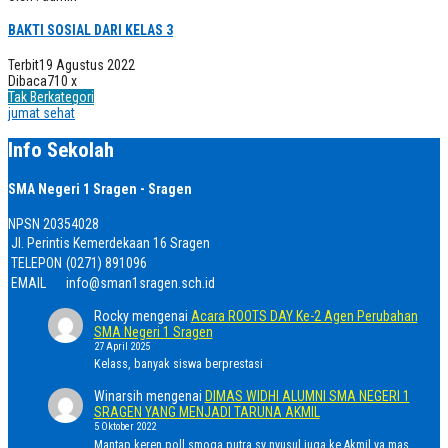
BAKTI SOSIAL DARI KELAS 3
Terbit
19 Agustus 2022
Dibaca
710 x
Tak Berkategori
jumat sehat
Info Sekolah
SMA Negeri 1 Sragen - Sragen
NPSN
20354028
Jl. Perintis Kemerdekaan 16 Sragen
TELEPON
(0271) 891096
EMAIL
info@sman1sragen.sch.id
Rocky
mengenai
Acara ROOTS DAY Ke-2 Agen Perubahan
SMA Negeri 1 Sragen
27 April 2025
Kelass, banyak siswa berprestasi
Winarsih
mengenai
DIMAS WIDHI ALUMNI SMA NEGERI 1
SRAGEN YANG MENJADI TARUNA AKMIL
5 Oktober 2022
Mantap keren poll smoga putra sy nyusul juga ke Akmil ya mas