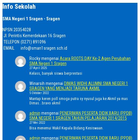
Info Sekolah
SMA Negeri 1 Sragen - Sragen
NPSN
20354028
Jl. Perintis Kemerdekaan 16 Sragen
TELEPON
(0271) 891096
EMAIL
info@sman1sragen.sch.id
Rocky
mengenai
Acara ROOTS DAY Ke-2 Agen Perubahan
SMA Negeri 1 Sragen
27 April 2025
Kelass, banyak siswa berprestasi
Winarsih
mengenai
DIMAS WIDHI ALUMNI SMA NEGERI 1
SRAGEN YANG MENJADI TARUNA AKMIL
5 Oktober 2022
Mantap keren poll smoga putra sy nyusul juga ke Akmil ya mas
Dimas...bravo akmil
admin
mengenai
PENERIMAN PESERTA DIDIK BARU (PPDB)
SMA NEGERI 1 SRAGEN TAHUN PELAJARAN 2014/2015
27 Mei 2022
Bisa menemui Wakil Kepala Bidang Kesiswaan.
admin
mengenai
PENERIMAN PESERTA DIDIK BARU (PPDB)