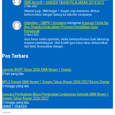
SMA NEGERI 1 SRAGEN TAHUN PELAJARAN 2014/2015
27 Mei 2022
Selamat pagi, SMA Negeri 1 Sragen siap menerima. Mohon
berkonsultasi dengan datang ke Sekolah secepanya.
Isbandiyo - SMPN 1 Gondang
mengenai
Inspirasi Cerita Ibu
Ayu Chandra Dewi dalam Program Pendidikan Guru
Penggerak
27 April 2022
Guru harus selalu uptodate, selalu bertransformasi baik teknologi
maupun pembelajaran. Ide2 kreatif guru harus terus dimunculkan
dan tentu disesuaikan dengan…
Pos Terbaru
Laporan BOSP Tahun 2026 SMA Negeri 1 Sragen
3 hari yang lalu
MPLS Ramah SMA Negeri 1 Sragen Tahun Ajaran 2026/2027 Resmi Digelar
3 minggu yang lalu
Upacara Pembukaan Masa Pengenalan Lingkungan Sekolah SMA Negeri 1
Sragen Tahun Ajaran 2026/2027
3 minggu yang lalu
SMAN 1 SRAGEN
Home
Telepon