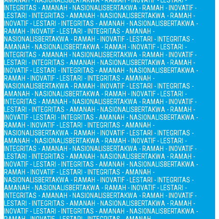
AMANAH - NASIONALIS
BERTAKWA - RAMAH - INOVATIF - LESTARI -
INTEGRITAS - AMANAH - NASIONALIS
BERTAKWA - RAMAH - INOVATIF -
LESTARI - INTEGRITAS - AMANAH - NASIONALIS
BERTAKWA - RAMAH -
INOVATIF - LESTARI - INTEGRITAS - AMANAH - NASIONALIS
BERTAKWA -
RAMAH - INOVATIF - LESTARI - INTEGRITAS - AMANAH -
NASIONALIS
BERTAKWA - RAMAH - INOVATIF - LESTARI - INTEGRITAS -
AMANAH - NASIONALIS
BERTAKWA - RAMAH - INOVATIF - LESTARI -
INTEGRITAS - AMANAH - NASIONALIS
BERTAKWA - RAMAH - INOVATIF -
LESTARI - INTEGRITAS - AMANAH - NASIONALIS
BERTAKWA - RAMAH -
INOVATIF - LESTARI - INTEGRITAS - AMANAH - NASIONALIS
BERTAKWA -
RAMAH - INOVATIF - LESTARI - INTEGRITAS - AMANAH -
NASIONALIS
BERTAKWA - RAMAH - INOVATIF - LESTARI - INTEGRITAS -
AMANAH - NASIONALIS
BERTAKWA - RAMAH - INOVATIF - LESTARI -
INTEGRITAS - AMANAH - NASIONALIS
BERTAKWA - RAMAH - INOVATIF -
LESTARI - INTEGRITAS - AMANAH - NASIONALIS
BERTAKWA - RAMAH -
INOVATIF - LESTARI - INTEGRITAS - AMANAH - NASIONALIS
BERTAKWA -
RAMAH - INOVATIF - LESTARI - INTEGRITAS - AMANAH -
NASIONALIS
BERTAKWA - RAMAH - INOVATIF - LESTARI - INTEGRITAS -
AMANAH - NASIONALIS
BERTAKWA - RAMAH - INOVATIF - LESTARI -
INTEGRITAS - AMANAH - NASIONALIS
BERTAKWA - RAMAH - INOVATIF -
LESTARI - INTEGRITAS - AMANAH - NASIONALIS
BERTAKWA - RAMAH -
INOVATIF - LESTARI - INTEGRITAS - AMANAH - NASIONALIS
BERTAKWA -
RAMAH - INOVATIF - LESTARI - INTEGRITAS - AMANAH -
NASIONALIS
BERTAKWA - RAMAH - INOVATIF - LESTARI - INTEGRITAS -
AMANAH - NASIONALIS
BERTAKWA - RAMAH - INOVATIF - LESTARI -
INTEGRITAS - AMANAH - NASIONALIS
BERTAKWA - RAMAH - INOVATIF -
LESTARI - INTEGRITAS - AMANAH - NASIONALIS
BERTAKWA - RAMAH -
INOVATIF - LESTARI - INTEGRITAS - AMANAH - NASIONALIS
BERTAKWA -