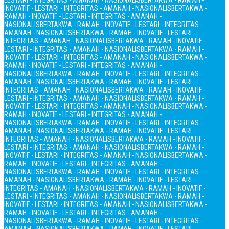
LESTARI - INTEGRITAS - AMANAH - NASIONALIS
BERTAKWA - RAMAH -
INOVATIF - LESTARI - INTEGRITAS - AMANAH - NASIONALIS
BERTAKWA -
RAMAH - INOVATIF - LESTARI - INTEGRITAS - AMANAH -
NASIONALIS
BERTAKWA - RAMAH - INOVATIF - LESTARI - INTEGRITAS -
AMANAH - NASIONALIS
BERTAKWA - RAMAH - INOVATIF - LESTARI -
INTEGRITAS - AMANAH - NASIONALIS
BERTAKWA - RAMAH - INOVATIF -
LESTARI - INTEGRITAS - AMANAH - NASIONALIS
BERTAKWA - RAMAH -
INOVATIF - LESTARI - INTEGRITAS - AMANAH - NASIONALIS
BERTAKWA -
RAMAH - INOVATIF - LESTARI - INTEGRITAS - AMANAH -
NASIONALIS
BERTAKWA - RAMAH - INOVATIF - LESTARI - INTEGRITAS -
AMANAH - NASIONALIS
BERTAKWA - RAMAH - INOVATIF - LESTARI -
INTEGRITAS - AMANAH - NASIONALIS
BERTAKWA - RAMAH - INOVATIF -
LESTARI - INTEGRITAS - AMANAH - NASIONALIS
BERTAKWA - RAMAH -
INOVATIF - LESTARI - INTEGRITAS - AMANAH - NASIONALIS
BERTAKWA -
RAMAH - INOVATIF - LESTARI - INTEGRITAS - AMANAH -
NASIONALIS
BERTAKWA - RAMAH - INOVATIF - LESTARI - INTEGRITAS -
AMANAH - NASIONALIS
BERTAKWA - RAMAH - INOVATIF - LESTARI -
INTEGRITAS - AMANAH - NASIONALIS
BERTAKWA - RAMAH - INOVATIF -
LESTARI - INTEGRITAS - AMANAH - NASIONALIS
BERTAKWA - RAMAH -
INOVATIF - LESTARI - INTEGRITAS - AMANAH - NASIONALIS
BERTAKWA -
RAMAH - INOVATIF - LESTARI - INTEGRITAS - AMANAH -
NASIONALIS
BERTAKWA - RAMAH - INOVATIF - LESTARI - INTEGRITAS -
AMANAH - NASIONALIS
BERTAKWA - RAMAH - INOVATIF - LESTARI -
INTEGRITAS - AMANAH - NASIONALIS
BERTAKWA - RAMAH - INOVATIF -
LESTARI - INTEGRITAS - AMANAH - NASIONALIS
BERTAKWA - RAMAH -
INOVATIF - LESTARI - INTEGRITAS - AMANAH - NASIONALIS
BERTAKWA -
RAMAH - INOVATIF - LESTARI - INTEGRITAS - AMANAH -
NASIONALIS
BERTAKWA - RAMAH - INOVATIF - LESTARI - INTEGRITAS -