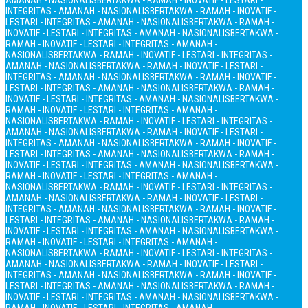
AMANAH - NASIONALIS
BERTAKWA - RAMAH - INOVATIF - LESTARI -
INTEGRITAS - AMANAH - NASIONALIS
BERTAKWA - RAMAH - INOVATIF -
LESTARI - INTEGRITAS - AMANAH - NASIONALIS
BERTAKWA - RAMAH -
INOVATIF - LESTARI - INTEGRITAS - AMANAH - NASIONALIS
BERTAKWA -
RAMAH - INOVATIF - LESTARI - INTEGRITAS - AMANAH -
NASIONALIS
BERTAKWA - RAMAH - INOVATIF - LESTARI - INTEGRITAS -
AMANAH - NASIONALIS
BERTAKWA - RAMAH - INOVATIF - LESTARI -
INTEGRITAS - AMANAH - NASIONALIS
BERTAKWA - RAMAH - INOVATIF -
LESTARI - INTEGRITAS - AMANAH - NASIONALIS
BERTAKWA - RAMAH -
INOVATIF - LESTARI - INTEGRITAS - AMANAH - NASIONALIS
BERTAKWA -
RAMAH - INOVATIF - LESTARI - INTEGRITAS - AMANAH -
NASIONALIS
BERTAKWA - RAMAH - INOVATIF - LESTARI - INTEGRITAS -
AMANAH - NASIONALIS
BERTAKWA - RAMAH - INOVATIF - LESTARI -
INTEGRITAS - AMANAH - NASIONALIS
BERTAKWA - RAMAH - INOVATIF -
LESTARI - INTEGRITAS - AMANAH - NASIONALIS
BERTAKWA - RAMAH -
INOVATIF - LESTARI - INTEGRITAS - AMANAH - NASIONALIS
BERTAKWA -
RAMAH - INOVATIF - LESTARI - INTEGRITAS - AMANAH -
NASIONALIS
BERTAKWA - RAMAH - INOVATIF - LESTARI - INTEGRITAS -
AMANAH - NASIONALIS
BERTAKWA - RAMAH - INOVATIF - LESTARI -
INTEGRITAS - AMANAH - NASIONALIS
BERTAKWA - RAMAH - INOVATIF -
LESTARI - INTEGRITAS - AMANAH - NASIONALIS
BERTAKWA - RAMAH -
INOVATIF - LESTARI - INTEGRITAS - AMANAH - NASIONALIS
BERTAKWA -
RAMAH - INOVATIF - LESTARI - INTEGRITAS - AMANAH -
NASIONALIS
BERTAKWA - RAMAH - INOVATIF - LESTARI - INTEGRITAS -
AMANAH - NASIONALIS
BERTAKWA - RAMAH - INOVATIF - LESTARI -
INTEGRITAS - AMANAH - NASIONALIS
BERTAKWA - RAMAH - INOVATIF -
LESTARI - INTEGRITAS - AMANAH - NASIONALIS
BERTAKWA - RAMAH -
INOVATIF - LESTARI - INTEGRITAS - AMANAH - NASIONALIS
BERTAKWA -