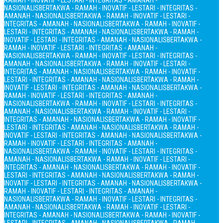
RAMAH - INOVATIF - LESTARI - INTEGRITAS - AMANAH -
NASIONALIS
BERTAKWA - RAMAH - INOVATIF - LESTARI - INTEGRITAS -
AMANAH - NASIONALIS
BERTAKWA - RAMAH - INOVATIF - LESTARI -
INTEGRITAS - AMANAH - NASIONALIS
BERTAKWA - RAMAH - INOVATIF -
LESTARI - INTEGRITAS - AMANAH - NASIONALIS
BERTAKWA - RAMAH -
INOVATIF - LESTARI - INTEGRITAS - AMANAH - NASIONALIS
BERTAKWA -
RAMAH - INOVATIF - LESTARI - INTEGRITAS - AMANAH -
NASIONALIS
BERTAKWA - RAMAH - INOVATIF - LESTARI - INTEGRITAS -
AMANAH - NASIONALIS
BERTAKWA - RAMAH - INOVATIF - LESTARI -
INTEGRITAS - AMANAH - NASIONALIS
BERTAKWA - RAMAH - INOVATIF -
LESTARI - INTEGRITAS - AMANAH - NASIONALIS
BERTAKWA - RAMAH -
INOVATIF - LESTARI - INTEGRITAS - AMANAH - NASIONALIS
BERTAKWA -
RAMAH - INOVATIF - LESTARI - INTEGRITAS - AMANAH -
NASIONALIS
BERTAKWA - RAMAH - INOVATIF - LESTARI - INTEGRITAS -
AMANAH - NASIONALIS
BERTAKWA - RAMAH - INOVATIF - LESTARI -
INTEGRITAS - AMANAH - NASIONALIS
BERTAKWA - RAMAH - INOVATIF -
LESTARI - INTEGRITAS - AMANAH - NASIONALIS
BERTAKWA - RAMAH -
INOVATIF - LESTARI - INTEGRITAS - AMANAH - NASIONALIS
BERTAKWA -
RAMAH - INOVATIF - LESTARI - INTEGRITAS - AMANAH -
NASIONALIS
BERTAKWA - RAMAH - INOVATIF - LESTARI - INTEGRITAS -
AMANAH - NASIONALIS
BERTAKWA - RAMAH - INOVATIF - LESTARI -
INTEGRITAS - AMANAH - NASIONALIS
BERTAKWA - RAMAH - INOVATIF -
LESTARI - INTEGRITAS - AMANAH - NASIONALIS
BERTAKWA - RAMAH -
INOVATIF - LESTARI - INTEGRITAS - AMANAH - NASIONALIS
BERTAKWA -
RAMAH - INOVATIF - LESTARI - INTEGRITAS - AMANAH -
NASIONALIS
BERTAKWA - RAMAH - INOVATIF - LESTARI - INTEGRITAS -
AMANAH - NASIONALIS
BERTAKWA - RAMAH - INOVATIF - LESTARI -
INTEGRITAS - AMANAH - NASIONALIS
BERTAKWA - RAMAH - INOVATIF -