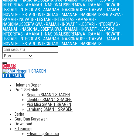
AMANAH - NASIONALIS
BERTAKWA - RAMAH - INOVATIF - LESTARI -
INTEGRITAS - AMANAH - NASIONALIS
BERTAKWA - RAMAH - INOVATIF -
LESTARI - INTEGRITAS - AMANAH - NASIONALIS
BERTAKWA - RAMAH -
INOVATIF - LESTARI - INTEGRITAS - AMANAH - NASIONALIS
BERTAKWA -
RAMAH - INOVATIF - LESTARI - INTEGRITAS - AMANAH -
NASIONALIS
BERTAKWA - RAMAH - INOVATIF - LESTARI - INTEGRITAS -
AMANAH - NASIONALIS
BERTAKWA - RAMAH - INOVATIF - LESTARI -
INTEGRITAS - AMANAH - NASIONALIS
BERTAKWA - RAMAH - INOVATIF -
LESTARI - INTEGRITAS - AMANAH - NASIONALIS
BERTAKWA - RAMAH -
INOVATIF - LESTARI - INTEGRITAS - AMANAH - NASIONALIS
KELUAR
TUTUP MENU
Halaman Depan
Profil Sekolah
Sejarah SMAN 1 SRAGEN
Identitas SMAN 1 SRAGEN
Visi Misi SMAN 1 SRAGEN
Lambang SMAN 1 SRAGEN
Berita
Guru Dan Karyawan
Download
E-Learning
E-learning Smansa