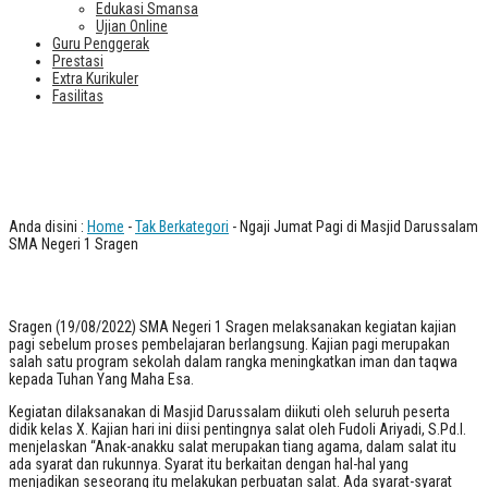
Edukasi Smansa
Ujian Online
Guru Penggerak
Prestasi
Extra Kurikuler
Fasilitas
Ngaji Jumat Pagi di Masjid
Darussalam SMA Negeri 1 Sragen
Anda disini :
Home
-
Tak Berkategori
- Ngaji Jumat Pagi di Masjid Darussalam
SMA Negeri 1 Sragen
Sragen (19/08/2022) SMA Negeri 1 Sragen melaksanakan kegiatan kajian
pagi sebelum proses pembelajaran berlangsung. Kajian pagi merupakan
salah satu program sekolah dalam rangka meningkatkan iman dan taqwa
kepada Tuhan Yang Maha Esa.
Kegiatan dilaksanakan di Masjid Darussalam diikuti oleh seluruh peserta
didik kelas X. Kajian hari ini diisi pentingnya salat oleh Fudoli Ariyadi, S.Pd.I.
menjelaskan “Anak-anakku salat merupakan tiang agama, dalam salat itu
ada syarat dan rukunnya. Syarat itu berkaitan dengan hal-hal yang
menjadikan seseorang itu melakukan perbuatan salat. Ada syarat-syarat