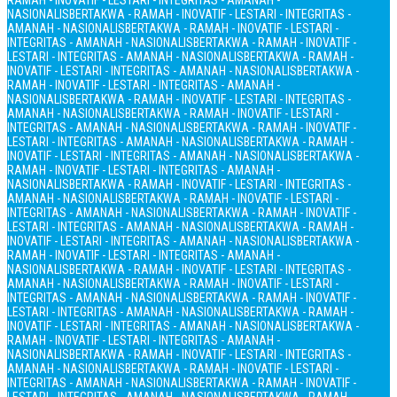
RAMAH - INOVATIF - LESTARI - INTEGRITAS - AMANAH -
NASIONALIS
BERTAKWA - RAMAH - INOVATIF - LESTARI - INTEGRITAS -
AMANAH - NASIONALIS
BERTAKWA - RAMAH - INOVATIF - LESTARI -
INTEGRITAS - AMANAH - NASIONALIS
BERTAKWA - RAMAH - INOVATIF -
LESTARI - INTEGRITAS - AMANAH - NASIONALIS
BERTAKWA - RAMAH -
INOVATIF - LESTARI - INTEGRITAS - AMANAH - NASIONALIS
BERTAKWA -
RAMAH - INOVATIF - LESTARI - INTEGRITAS - AMANAH -
NASIONALIS
BERTAKWA - RAMAH - INOVATIF - LESTARI - INTEGRITAS -
AMANAH - NASIONALIS
BERTAKWA - RAMAH - INOVATIF - LESTARI -
INTEGRITAS - AMANAH - NASIONALIS
BERTAKWA - RAMAH - INOVATIF -
LESTARI - INTEGRITAS - AMANAH - NASIONALIS
BERTAKWA - RAMAH -
INOVATIF - LESTARI - INTEGRITAS - AMANAH - NASIONALIS
BERTAKWA -
RAMAH - INOVATIF - LESTARI - INTEGRITAS - AMANAH -
NASIONALIS
BERTAKWA - RAMAH - INOVATIF - LESTARI - INTEGRITAS -
AMANAH - NASIONALIS
BERTAKWA - RAMAH - INOVATIF - LESTARI -
INTEGRITAS - AMANAH - NASIONALIS
BERTAKWA - RAMAH - INOVATIF -
LESTARI - INTEGRITAS - AMANAH - NASIONALIS
BERTAKWA - RAMAH -
INOVATIF - LESTARI - INTEGRITAS - AMANAH - NASIONALIS
BERTAKWA -
RAMAH - INOVATIF - LESTARI - INTEGRITAS - AMANAH -
NASIONALIS
BERTAKWA - RAMAH - INOVATIF - LESTARI - INTEGRITAS -
AMANAH - NASIONALIS
BERTAKWA - RAMAH - INOVATIF - LESTARI -
INTEGRITAS - AMANAH - NASIONALIS
BERTAKWA - RAMAH - INOVATIF -
LESTARI - INTEGRITAS - AMANAH - NASIONALIS
BERTAKWA - RAMAH -
INOVATIF - LESTARI - INTEGRITAS - AMANAH - NASIONALIS
BERTAKWA -
RAMAH - INOVATIF - LESTARI - INTEGRITAS - AMANAH -
NASIONALIS
BERTAKWA - RAMAH - INOVATIF - LESTARI - INTEGRITAS -
AMANAH - NASIONALIS
BERTAKWA - RAMAH - INOVATIF - LESTARI -
INTEGRITAS - AMANAH - NASIONALIS
BERTAKWA - RAMAH - INOVATIF -