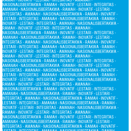
RAMAH - INOVATIF - LESTARI - INTEGRITAS - AMANAH -
NASIONALIS
BERTAKWA - RAMAH - INOVATIF - LESTARI - INTEGRITAS -
AMANAH - NASIONALIS
BERTAKWA - RAMAH - INOVATIF - LESTARI -
INTEGRITAS - AMANAH - NASIONALIS
BERTAKWA - RAMAH - INOVATIF -
LESTARI - INTEGRITAS - AMANAH - NASIONALIS
BERTAKWA - RAMAH -
INOVATIF - LESTARI - INTEGRITAS - AMANAH - NASIONALIS
BERTAKWA -
RAMAH - INOVATIF - LESTARI - INTEGRITAS - AMANAH -
NASIONALIS
BERTAKWA - RAMAH - INOVATIF - LESTARI - INTEGRITAS -
AMANAH - NASIONALIS
BERTAKWA - RAMAH - INOVATIF - LESTARI -
INTEGRITAS - AMANAH - NASIONALIS
BERTAKWA - RAMAH - INOVATIF -
LESTARI - INTEGRITAS - AMANAH - NASIONALIS
BERTAKWA - RAMAH -
INOVATIF - LESTARI - INTEGRITAS - AMANAH - NASIONALIS
BERTAKWA -
RAMAH - INOVATIF - LESTARI - INTEGRITAS - AMANAH -
NASIONALIS
BERTAKWA - RAMAH - INOVATIF - LESTARI - INTEGRITAS -
AMANAH - NASIONALIS
BERTAKWA - RAMAH - INOVATIF - LESTARI -
INTEGRITAS - AMANAH - NASIONALIS
BERTAKWA - RAMAH - INOVATIF -
LESTARI - INTEGRITAS - AMANAH - NASIONALIS
BERTAKWA - RAMAH -
INOVATIF - LESTARI - INTEGRITAS - AMANAH - NASIONALIS
BERTAKWA -
RAMAH - INOVATIF - LESTARI - INTEGRITAS - AMANAH -
NASIONALIS
BERTAKWA - RAMAH - INOVATIF - LESTARI - INTEGRITAS -
AMANAH - NASIONALIS
BERTAKWA - RAMAH - INOVATIF - LESTARI -
INTEGRITAS - AMANAH - NASIONALIS
BERTAKWA - RAMAH - INOVATIF -
LESTARI - INTEGRITAS - AMANAH - NASIONALIS
BERTAKWA - RAMAH -
INOVATIF - LESTARI - INTEGRITAS - AMANAH - NASIONALIS
BERTAKWA -
RAMAH - INOVATIF - LESTARI - INTEGRITAS - AMANAH -
NASIONALIS
BERTAKWA - RAMAH - INOVATIF - LESTARI - INTEGRITAS -
AMANAH - NASIONALIS
BERTAKWA - RAMAH - INOVATIF - LESTARI -
INTEGRITAS - AMANAH - NASIONALIS
BERTAKWA - RAMAH - INOVATIF -