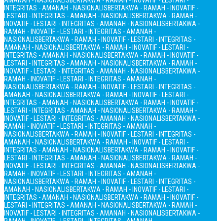
AMANAH - NASIONALIS
BERTAKWA - RAMAH - INOVATIF - LESTARI -
INTEGRITAS - AMANAH - NASIONALIS
BERTAKWA - RAMAH - INOVATIF -
LESTARI - INTEGRITAS - AMANAH - NASIONALIS
BERTAKWA - RAMAH -
INOVATIF - LESTARI - INTEGRITAS - AMANAH - NASIONALIS
BERTAKWA -
RAMAH - INOVATIF - LESTARI - INTEGRITAS - AMANAH -
NASIONALIS
BERTAKWA - RAMAH - INOVATIF - LESTARI - INTEGRITAS -
AMANAH - NASIONALIS
BERTAKWA - RAMAH - INOVATIF - LESTARI -
INTEGRITAS - AMANAH - NASIONALIS
BERTAKWA - RAMAH - INOVATIF -
LESTARI - INTEGRITAS - AMANAH - NASIONALIS
BERTAKWA - RAMAH -
INOVATIF - LESTARI - INTEGRITAS - AMANAH - NASIONALIS
BERTAKWA -
RAMAH - INOVATIF - LESTARI - INTEGRITAS - AMANAH -
NASIONALIS
BERTAKWA - RAMAH - INOVATIF - LESTARI - INTEGRITAS -
AMANAH - NASIONALIS
BERTAKWA - RAMAH - INOVATIF - LESTARI -
INTEGRITAS - AMANAH - NASIONALIS
BERTAKWA - RAMAH - INOVATIF -
LESTARI - INTEGRITAS - AMANAH - NASIONALIS
BERTAKWA - RAMAH -
INOVATIF - LESTARI - INTEGRITAS - AMANAH - NASIONALIS
BERTAKWA -
RAMAH - INOVATIF - LESTARI - INTEGRITAS - AMANAH -
NASIONALIS
BERTAKWA - RAMAH - INOVATIF - LESTARI - INTEGRITAS -
AMANAH - NASIONALIS
BERTAKWA - RAMAH - INOVATIF - LESTARI -
INTEGRITAS - AMANAH - NASIONALIS
BERTAKWA - RAMAH - INOVATIF -
LESTARI - INTEGRITAS - AMANAH - NASIONALIS
BERTAKWA - RAMAH -
INOVATIF - LESTARI - INTEGRITAS - AMANAH - NASIONALIS
BERTAKWA -
RAMAH - INOVATIF - LESTARI - INTEGRITAS - AMANAH -
NASIONALIS
BERTAKWA - RAMAH - INOVATIF - LESTARI - INTEGRITAS -
AMANAH - NASIONALIS
BERTAKWA - RAMAH - INOVATIF - LESTARI -
INTEGRITAS - AMANAH - NASIONALIS
BERTAKWA - RAMAH - INOVATIF -
LESTARI - INTEGRITAS - AMANAH - NASIONALIS
BERTAKWA - RAMAH -
INOVATIF - LESTARI - INTEGRITAS - AMANAH - NASIONALIS
BERTAKWA -