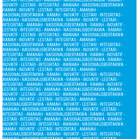
LESTARI - INTEGRITAS - AMANAH - NASIONALIS
BERTAKWA - RAMAH -
INOVATIF - LESTARI - INTEGRITAS - AMANAH - NASIONALIS
BERTAKWA -
RAMAH - INOVATIF - LESTARI - INTEGRITAS - AMANAH -
NASIONALIS
BERTAKWA - RAMAH - INOVATIF - LESTARI - INTEGRITAS -
AMANAH - NASIONALIS
BERTAKWA - RAMAH - INOVATIF - LESTARI -
INTEGRITAS - AMANAH - NASIONALIS
BERTAKWA - RAMAH - INOVATIF -
LESTARI - INTEGRITAS - AMANAH - NASIONALIS
BERTAKWA - RAMAH -
INOVATIF - LESTARI - INTEGRITAS - AMANAH - NASIONALIS
BERTAKWA -
RAMAH - INOVATIF - LESTARI - INTEGRITAS - AMANAH -
NASIONALIS
BERTAKWA - RAMAH - INOVATIF - LESTARI - INTEGRITAS -
AMANAH - NASIONALIS
BERTAKWA - RAMAH - INOVATIF - LESTARI -
INTEGRITAS - AMANAH - NASIONALIS
BERTAKWA - RAMAH - INOVATIF -
LESTARI - INTEGRITAS - AMANAH - NASIONALIS
BERTAKWA - RAMAH -
INOVATIF - LESTARI - INTEGRITAS - AMANAH - NASIONALIS
BERTAKWA -
RAMAH - INOVATIF - LESTARI - INTEGRITAS - AMANAH -
NASIONALIS
BERTAKWA - RAMAH - INOVATIF - LESTARI - INTEGRITAS -
AMANAH - NASIONALIS
BERTAKWA - RAMAH - INOVATIF - LESTARI -
INTEGRITAS - AMANAH - NASIONALIS
BERTAKWA - RAMAH - INOVATIF -
LESTARI - INTEGRITAS - AMANAH - NASIONALIS
BERTAKWA - RAMAH -
INOVATIF - LESTARI - INTEGRITAS - AMANAH - NASIONALIS
BERTAKWA -
RAMAH - INOVATIF - LESTARI - INTEGRITAS - AMANAH -
NASIONALIS
BERTAKWA - RAMAH - INOVATIF - LESTARI - INTEGRITAS -
AMANAH - NASIONALIS
BERTAKWA - RAMAH - INOVATIF - LESTARI -
INTEGRITAS - AMANAH - NASIONALIS
BERTAKWA - RAMAH - INOVATIF -
LESTARI - INTEGRITAS - AMANAH - NASIONALIS
BERTAKWA - RAMAH -
INOVATIF - LESTARI - INTEGRITAS - AMANAH - NASIONALIS
BERTAKWA -
RAMAH - INOVATIF - LESTARI - INTEGRITAS - AMANAH -
NASIONALIS
BERTAKWA - RAMAH - INOVATIF - LESTARI - INTEGRITAS -