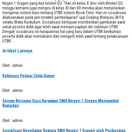
Negeri 1 Sragen yang ikut bimbel GO. “Hari ini kelas X diisi oleh Bimbel GO,
minggu kemarin juga mengisi di kelas XI dan XII mereka akan menjelaskan
mengenai sistem baru tentang UTBK sistem Block Time. Hari ini sosialisasi
dilaksanakan pada jam terakhir pembelajaran” ujar Endang Wahyuni, M.Pd.
selaku Waka Kurikulum. Sosialisasi bertujuan memberikan gambaran awal
untuk peserta didik agar lebih awal mempersiapkan diri sebelum UTBK.
Dengan sosialisasi ini harapannya hal yang baru dalam UTBK berikutnya
peserta didik akan memahami dan mengerti lebih awal tentang pelaksanaan
UTBK
Artikel Lainnya
Oleh : admin
Deklarasi Pelajar Cinta Damai
Oleh : admin
Senam Bersama Guru Karyawan SMA Negeri 1 Sragen Menyambut
Ramadan
Oleh : admin
Sosialisasi Kesehatan Remaja SMA Negeri 1 Sragen oleh Puskesmas