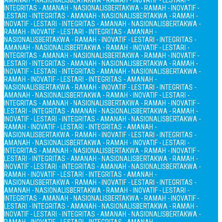
AMANAH - NASIONALIS
BERTAKWA - RAMAH - INOVATIF - LESTARI -
INTEGRITAS - AMANAH - NASIONALIS
BERTAKWA - RAMAH - INOVATIF -
LESTARI - INTEGRITAS - AMANAH - NASIONALIS
BERTAKWA - RAMAH -
INOVATIF - LESTARI - INTEGRITAS - AMANAH - NASIONALIS
BERTAKWA -
RAMAH - INOVATIF - LESTARI - INTEGRITAS - AMANAH -
NASIONALIS
BERTAKWA - RAMAH - INOVATIF - LESTARI - INTEGRITAS -
AMANAH - NASIONALIS
BERTAKWA - RAMAH - INOVATIF - LESTARI -
INTEGRITAS - AMANAH - NASIONALIS
BERTAKWA - RAMAH - INOVATIF -
LESTARI - INTEGRITAS - AMANAH - NASIONALIS
BERTAKWA - RAMAH -
INOVATIF - LESTARI - INTEGRITAS - AMANAH - NASIONALIS
BERTAKWA -
RAMAH - INOVATIF - LESTARI - INTEGRITAS - AMANAH -
NASIONALIS
BERTAKWA - RAMAH - INOVATIF - LESTARI - INTEGRITAS -
AMANAH - NASIONALIS
BERTAKWA - RAMAH - INOVATIF - LESTARI -
INTEGRITAS - AMANAH - NASIONALIS
BERTAKWA - RAMAH - INOVATIF -
LESTARI - INTEGRITAS - AMANAH - NASIONALIS
BERTAKWA - RAMAH -
INOVATIF - LESTARI - INTEGRITAS - AMANAH - NASIONALIS
BERTAKWA -
RAMAH - INOVATIF - LESTARI - INTEGRITAS - AMANAH -
NASIONALIS
BERTAKWA - RAMAH - INOVATIF - LESTARI - INTEGRITAS -
AMANAH - NASIONALIS
BERTAKWA - RAMAH - INOVATIF - LESTARI -
INTEGRITAS - AMANAH - NASIONALIS
BERTAKWA - RAMAH - INOVATIF -
LESTARI - INTEGRITAS - AMANAH - NASIONALIS
BERTAKWA - RAMAH -
INOVATIF - LESTARI - INTEGRITAS - AMANAH - NASIONALIS
BERTAKWA -
RAMAH - INOVATIF - LESTARI - INTEGRITAS - AMANAH -
NASIONALIS
BERTAKWA - RAMAH - INOVATIF - LESTARI - INTEGRITAS -
AMANAH - NASIONALIS
BERTAKWA - RAMAH - INOVATIF - LESTARI -
INTEGRITAS - AMANAH - NASIONALIS
BERTAKWA - RAMAH - INOVATIF -
LESTARI - INTEGRITAS - AMANAH - NASIONALIS
BERTAKWA - RAMAH -
INOVATIF - LESTARI - INTEGRITAS - AMANAH - NASIONALIS
BERTAKWA -