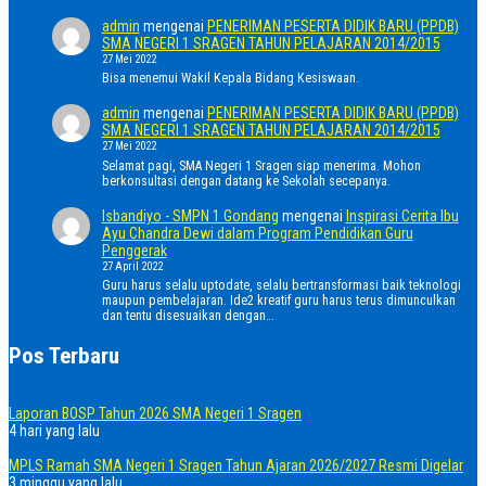
admin
mengenai
PENERIMAN PESERTA DIDIK BARU (PPDB)
SMA NEGERI 1 SRAGEN TAHUN PELAJARAN 2014/2015
27 Mei 2022
Bisa menemui Wakil Kepala Bidang Kesiswaan.
admin
mengenai
PENERIMAN PESERTA DIDIK BARU (PPDB)
SMA NEGERI 1 SRAGEN TAHUN PELAJARAN 2014/2015
27 Mei 2022
Selamat pagi, SMA Negeri 1 Sragen siap menerima. Mohon
berkonsultasi dengan datang ke Sekolah secepanya.
Isbandiyo - SMPN 1 Gondang
mengenai
Inspirasi Cerita Ibu
Ayu Chandra Dewi dalam Program Pendidikan Guru
Penggerak
27 April 2022
Guru harus selalu uptodate, selalu bertransformasi baik teknologi
maupun pembelajaran. Ide2 kreatif guru harus terus dimunculkan
dan tentu disesuaikan dengan…
Pos Terbaru
Laporan BOSP Tahun 2026 SMA Negeri 1 Sragen
4 hari yang lalu
MPLS Ramah SMA Negeri 1 Sragen Tahun Ajaran 2026/2027 Resmi Digelar
3 minggu yang lalu