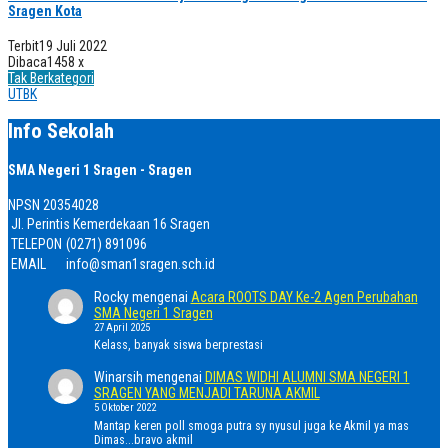
Sragen Kota
Terbit
19 Juli 2022
Dibaca
1458 x
Tak Berkategori
UTBK
Info Sekolah
SMA Negeri 1 Sragen - Sragen
NPSN
20354028
Jl. Perintis Kemerdekaan 16 Sragen
TELEPON
(0271) 891096
EMAIL
info@sman1sragen.sch.id
Rocky
mengenai
Acara ROOTS DAY Ke-2 Agen Perubahan
SMA Negeri 1 Sragen
27 April 2025
Kelass, banyak siswa berprestasi
Winarsih
mengenai
DIMAS WIDHI ALUMNI SMA NEGERI 1
SRAGEN YANG MENJADI TARUNA AKMIL
5 Oktober 2022
Mantap keren poll smoga putra sy nyusul juga ke Akmil ya mas
Dimas...bravo akmil