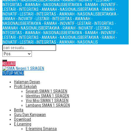
AMANAH - NASIONALIS
BERTAKWA - RAMAH - INOVATIF - LESTARI -
INTEGRITAS - AMANAH - NASIONALIS
BERTAKWA - RAMAH - INOVATIF -
LESTARI - INTEGRITAS - AMANAH - NASIONALIS
BERTAKWA - RAMAH -
INOVATIF - LESTARI - INTEGRITAS - AMANAH - NASIONALIS
BERTAKWA -
RAMAH - INOVATIF - LESTARI - INTEGRITAS - AMANAH -
NASIONALIS
BERTAKWA - RAMAH - INOVATIF - LESTARI - INTEGRITAS -
AMANAH - NASIONALIS
BERTAKWA - RAMAH - INOVATIF - LESTARI -
INTEGRITAS - AMANAH - NASIONALIS
BERTAKWA - RAMAH - INOVATIF -
LESTARI - INTEGRITAS - AMANAH - NASIONALIS
BERTAKWA - RAMAH -
INOVATIF - LESTARI - INTEGRITAS - AMANAH - NASIONALIS
KELUAR
TUTUP MENU
Halaman Depan
Profil Sekolah
Sejarah SMAN 1 SRAGEN
Identitas SMAN 1 SRAGEN
Visi Misi SMAN 1 SRAGEN
Lambang SMAN 1 SRAGEN
Berita
Guru Dan Karyawan
Download
E-Learning
E-learning Smansa