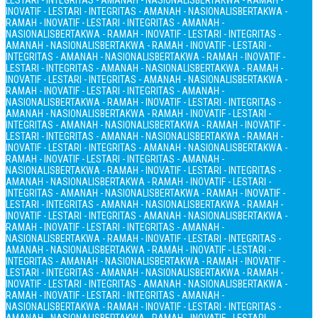
LESTARI - INTEGRITAS - AMANAH - NASIONALIS
BERTAKWA - RAMAH -
INOVATIF - LESTARI - INTEGRITAS - AMANAH - NASIONALIS
BERTAKWA -
RAMAH - INOVATIF - LESTARI - INTEGRITAS - AMANAH -
NASIONALIS
BERTAKWA - RAMAH - INOVATIF - LESTARI - INTEGRITAS -
AMANAH - NASIONALIS
BERTAKWA - RAMAH - INOVATIF - LESTARI -
INTEGRITAS - AMANAH - NASIONALIS
BERTAKWA - RAMAH - INOVATIF -
LESTARI - INTEGRITAS - AMANAH - NASIONALIS
BERTAKWA - RAMAH -
INOVATIF - LESTARI - INTEGRITAS - AMANAH - NASIONALIS
BERTAKWA -
RAMAH - INOVATIF - LESTARI - INTEGRITAS - AMANAH -
NASIONALIS
BERTAKWA - RAMAH - INOVATIF - LESTARI - INTEGRITAS -
AMANAH - NASIONALIS
BERTAKWA - RAMAH - INOVATIF - LESTARI -
INTEGRITAS - AMANAH - NASIONALIS
BERTAKWA - RAMAH - INOVATIF -
LESTARI - INTEGRITAS - AMANAH - NASIONALIS
BERTAKWA - RAMAH -
INOVATIF - LESTARI - INTEGRITAS - AMANAH - NASIONALIS
BERTAKWA -
RAMAH - INOVATIF - LESTARI - INTEGRITAS - AMANAH -
NASIONALIS
BERTAKWA - RAMAH - INOVATIF - LESTARI - INTEGRITAS -
AMANAH - NASIONALIS
BERTAKWA - RAMAH - INOVATIF - LESTARI -
INTEGRITAS - AMANAH - NASIONALIS
BERTAKWA - RAMAH - INOVATIF -
LESTARI - INTEGRITAS - AMANAH - NASIONALIS
BERTAKWA - RAMAH -
INOVATIF - LESTARI - INTEGRITAS - AMANAH - NASIONALIS
BERTAKWA -
RAMAH - INOVATIF - LESTARI - INTEGRITAS - AMANAH -
NASIONALIS
BERTAKWA - RAMAH - INOVATIF - LESTARI - INTEGRITAS -
AMANAH - NASIONALIS
BERTAKWA - RAMAH - INOVATIF - LESTARI -
INTEGRITAS - AMANAH - NASIONALIS
BERTAKWA - RAMAH - INOVATIF -
LESTARI - INTEGRITAS - AMANAH - NASIONALIS
BERTAKWA - RAMAH -
INOVATIF - LESTARI - INTEGRITAS - AMANAH - NASIONALIS
BERTAKWA -
RAMAH - INOVATIF - LESTARI - INTEGRITAS - AMANAH -
NASIONALIS
BERTAKWA - RAMAH - INOVATIF - LESTARI - INTEGRITAS -