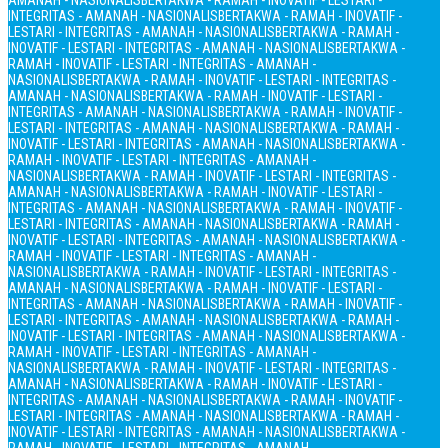
AMANAH - NASIONALIS
BERTAKWA - RAMAH - INOVATIF - LESTARI -
INTEGRITAS - AMANAH - NASIONALIS
BERTAKWA - RAMAH - INOVATIF -
LESTARI - INTEGRITAS - AMANAH - NASIONALIS
BERTAKWA - RAMAH -
INOVATIF - LESTARI - INTEGRITAS - AMANAH - NASIONALIS
BERTAKWA -
RAMAH - INOVATIF - LESTARI - INTEGRITAS - AMANAH -
NASIONALIS
BERTAKWA - RAMAH - INOVATIF - LESTARI - INTEGRITAS -
AMANAH - NASIONALIS
BERTAKWA - RAMAH - INOVATIF - LESTARI -
INTEGRITAS - AMANAH - NASIONALIS
BERTAKWA - RAMAH - INOVATIF -
LESTARI - INTEGRITAS - AMANAH - NASIONALIS
BERTAKWA - RAMAH -
INOVATIF - LESTARI - INTEGRITAS - AMANAH - NASIONALIS
BERTAKWA -
RAMAH - INOVATIF - LESTARI - INTEGRITAS - AMANAH -
NASIONALIS
BERTAKWA - RAMAH - INOVATIF - LESTARI - INTEGRITAS -
AMANAH - NASIONALIS
BERTAKWA - RAMAH - INOVATIF - LESTARI -
INTEGRITAS - AMANAH - NASIONALIS
BERTAKWA - RAMAH - INOVATIF -
LESTARI - INTEGRITAS - AMANAH - NASIONALIS
BERTAKWA - RAMAH -
INOVATIF - LESTARI - INTEGRITAS - AMANAH - NASIONALIS
BERTAKWA -
RAMAH - INOVATIF - LESTARI - INTEGRITAS - AMANAH -
NASIONALIS
BERTAKWA - RAMAH - INOVATIF - LESTARI - INTEGRITAS -
AMANAH - NASIONALIS
BERTAKWA - RAMAH - INOVATIF - LESTARI -
INTEGRITAS - AMANAH - NASIONALIS
BERTAKWA - RAMAH - INOVATIF -
LESTARI - INTEGRITAS - AMANAH - NASIONALIS
BERTAKWA - RAMAH -
INOVATIF - LESTARI - INTEGRITAS - AMANAH - NASIONALIS
BERTAKWA -
RAMAH - INOVATIF - LESTARI - INTEGRITAS - AMANAH -
NASIONALIS
BERTAKWA - RAMAH - INOVATIF - LESTARI - INTEGRITAS -
AMANAH - NASIONALIS
BERTAKWA - RAMAH - INOVATIF - LESTARI -
INTEGRITAS - AMANAH - NASIONALIS
BERTAKWA - RAMAH - INOVATIF -
LESTARI - INTEGRITAS - AMANAH - NASIONALIS
BERTAKWA - RAMAH -
INOVATIF - LESTARI - INTEGRITAS - AMANAH - NASIONALIS
BERTAKWA -