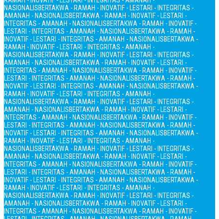
RAMAH - INOVATIF - LESTARI - INTEGRITAS - AMANAH -
NASIONALIS
BERTAKWA - RAMAH - INOVATIF - LESTARI - INTEGRITAS -
AMANAH - NASIONALIS
BERTAKWA - RAMAH - INOVATIF - LESTARI -
INTEGRITAS - AMANAH - NASIONALIS
BERTAKWA - RAMAH - INOVATIF -
LESTARI - INTEGRITAS - AMANAH - NASIONALIS
BERTAKWA - RAMAH -
INOVATIF - LESTARI - INTEGRITAS - AMANAH - NASIONALIS
BERTAKWA -
RAMAH - INOVATIF - LESTARI - INTEGRITAS - AMANAH -
NASIONALIS
BERTAKWA - RAMAH - INOVATIF - LESTARI - INTEGRITAS -
AMANAH - NASIONALIS
BERTAKWA - RAMAH - INOVATIF - LESTARI -
INTEGRITAS - AMANAH - NASIONALIS
BERTAKWA - RAMAH - INOVATIF -
LESTARI - INTEGRITAS - AMANAH - NASIONALIS
BERTAKWA - RAMAH -
INOVATIF - LESTARI - INTEGRITAS - AMANAH - NASIONALIS
BERTAKWA -
RAMAH - INOVATIF - LESTARI - INTEGRITAS - AMANAH -
NASIONALIS
BERTAKWA - RAMAH - INOVATIF - LESTARI - INTEGRITAS -
AMANAH - NASIONALIS
BERTAKWA - RAMAH - INOVATIF - LESTARI -
INTEGRITAS - AMANAH - NASIONALIS
BERTAKWA - RAMAH - INOVATIF -
LESTARI - INTEGRITAS - AMANAH - NASIONALIS
BERTAKWA - RAMAH -
INOVATIF - LESTARI - INTEGRITAS - AMANAH - NASIONALIS
BERTAKWA -
RAMAH - INOVATIF - LESTARI - INTEGRITAS - AMANAH -
NASIONALIS
BERTAKWA - RAMAH - INOVATIF - LESTARI - INTEGRITAS -
AMANAH - NASIONALIS
BERTAKWA - RAMAH - INOVATIF - LESTARI -
INTEGRITAS - AMANAH - NASIONALIS
BERTAKWA - RAMAH - INOVATIF -
LESTARI - INTEGRITAS - AMANAH - NASIONALIS
BERTAKWA - RAMAH -
INOVATIF - LESTARI - INTEGRITAS - AMANAH - NASIONALIS
BERTAKWA -
RAMAH - INOVATIF - LESTARI - INTEGRITAS - AMANAH -
NASIONALIS
BERTAKWA - RAMAH - INOVATIF - LESTARI - INTEGRITAS -
AMANAH - NASIONALIS
BERTAKWA - RAMAH - INOVATIF - LESTARI -
INTEGRITAS - AMANAH - NASIONALIS
BERTAKWA - RAMAH - INOVATIF -