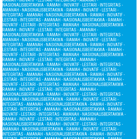
RAMAH - INOVATIF - LESTARI - INTEGRITAS - AMANAH -
NASIONALIS
BERTAKWA - RAMAH - INOVATIF - LESTARI - INTEGRITAS -
AMANAH - NASIONALIS
BERTAKWA - RAMAH - INOVATIF - LESTARI -
INTEGRITAS - AMANAH - NASIONALIS
BERTAKWA - RAMAH - INOVATIF -
LESTARI - INTEGRITAS - AMANAH - NASIONALIS
BERTAKWA - RAMAH -
INOVATIF - LESTARI - INTEGRITAS - AMANAH - NASIONALIS
BERTAKWA -
RAMAH - INOVATIF - LESTARI - INTEGRITAS - AMANAH -
NASIONALIS
BERTAKWA - RAMAH - INOVATIF - LESTARI - INTEGRITAS -
AMANAH - NASIONALIS
BERTAKWA - RAMAH - INOVATIF - LESTARI -
INTEGRITAS - AMANAH - NASIONALIS
BERTAKWA - RAMAH - INOVATIF -
LESTARI - INTEGRITAS - AMANAH - NASIONALIS
BERTAKWA - RAMAH -
INOVATIF - LESTARI - INTEGRITAS - AMANAH - NASIONALIS
BERTAKWA -
RAMAH - INOVATIF - LESTARI - INTEGRITAS - AMANAH -
NASIONALIS
BERTAKWA - RAMAH - INOVATIF - LESTARI - INTEGRITAS -
AMANAH - NASIONALIS
BERTAKWA - RAMAH - INOVATIF - LESTARI -
INTEGRITAS - AMANAH - NASIONALIS
BERTAKWA - RAMAH - INOVATIF -
LESTARI - INTEGRITAS - AMANAH - NASIONALIS
BERTAKWA - RAMAH -
INOVATIF - LESTARI - INTEGRITAS - AMANAH - NASIONALIS
BERTAKWA -
RAMAH - INOVATIF - LESTARI - INTEGRITAS - AMANAH -
NASIONALIS
BERTAKWA - RAMAH - INOVATIF - LESTARI - INTEGRITAS -
AMANAH - NASIONALIS
BERTAKWA - RAMAH - INOVATIF - LESTARI -
INTEGRITAS - AMANAH - NASIONALIS
BERTAKWA - RAMAH - INOVATIF -
LESTARI - INTEGRITAS - AMANAH - NASIONALIS
BERTAKWA - RAMAH -
INOVATIF - LESTARI - INTEGRITAS - AMANAH - NASIONALIS
BERTAKWA -
RAMAH - INOVATIF - LESTARI - INTEGRITAS - AMANAH -
NASIONALIS
BERTAKWA - RAMAH - INOVATIF - LESTARI - INTEGRITAS -
AMANAH - NASIONALIS
BERTAKWA - RAMAH - INOVATIF - LESTARI -
INTEGRITAS - AMANAH - NASIONALIS
BERTAKWA - RAMAH - INOVATIF -