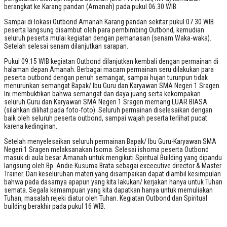
berangkat ke Karang pandan (Amanah) pada pukul 06.30 WIB.
Sampai di lokasi Outbond Amanah Karang pandan sekitar pukul 07.30 WIB
peserta langsung disambut oleh para pembimbing Outbond, kemudian
seluruh peserta mulai kegiatan dengan pemanasan (senam Waka-waka).
Setelah selesai senam dilanjutkan sarapan.
Pukul 09.15 WIB kegiatan Outbond dilanjutkan kembali dengan permainan di
halaman depan Amanah. Berbagai macam permainan seru dilakukan para
peserta outbond dengan penuh semangat, sampai hujan turunpun tidak
menurunkan semangat Bapak/ Ibu Guru dan Karyawan SMA Negeri 1 Sragen.
Ini membuktikan bahwa semangat dan daya juang serta kekompakan
seluruh Guru dan Karyawan SMA Negeri 1 Sragen memang LUAR BIASA.
(silahkan dilihat pada foto-foto). Seluruh permainan diselesaikan dengan
baik oleh seluruh peserta outbond, sampai wajah peserta terlihat pucat
karena kedinginan.
Setelah menyelesaikan seluruh permainan Bapak/ Ibu Guru-Karyawan SMA
Negeri 1 Sragen melaksanakan Isoma. Selesai ishoma peserta Outbond
masuk di aula besar Amanah untuk mengikuti Spiritual Building yang dipandu
langsung oleh Bp. Andie Kusuma Brata sebagai excecutive director & Master
Trainer. Dari keseluruhan materi yang disampaikan dapat diambil kesimpulan
bahwa pada dasarnya apapun yang kita lakukan/ kerjakan hanya untuk Tuhan
semata. Segala kemampuan yang kita dapatkan hanya untuk memuliakan
Tuhan, masalah rejeki diatur oleh Tuhan. Kegiatan Outbond dan Spiritual
building berakhir pada pukul 16 WIB.