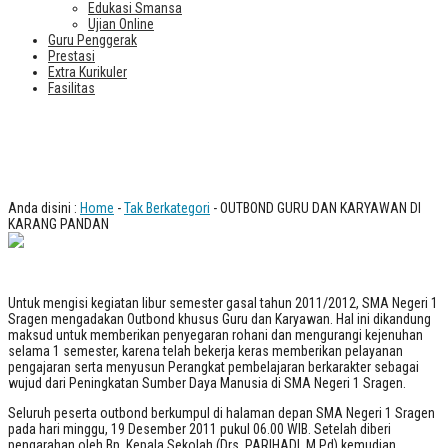
Edukasi Smansa
Ujian Online
Guru Penggerak
Prestasi
Extra Kurikuler
Fasilitas
OUTBOND GURU DAN KARYAWAN DI
KARANG PANDAN
Anda disini :
Home
-
Tak Berkategori
- OUTBOND GURU DAN KARYAWAN DI
KARANG PANDAN
Untuk mengisi kegiatan libur semester gasal tahun 2011/2012, SMA Negeri 1
Sragen mengadakan Outbond khusus Guru dan Karyawan. Hal ini dikandung
maksud untuk memberikan penyegaran rohani dan mengurangi kejenuhan
selama 1 semester, karena telah bekerja keras memberikan pelayanan
pengajaran serta menyusun Perangkat pembelajaran berkarakter sebagai
wujud dari Peningkatan Sumber Daya Manusia di SMA Negeri 1 Sragen.
Seluruh peserta outbond berkumpul di halaman depan SMA Negeri 1 Sragen
pada hari minggu, 19 Desember 2011 pukul 06.00 WIB. Setelah diberi
pengarahan oleh Bp. Kepala Sekolah (Drs. PARIHADI, M.Pd) kemudian