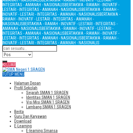
AMANAH - NASIONALIS
BERTAKWA - RAMAH - INOVATIF - LESTARI -
INTEGRITAS - AMANAH - NASIONALIS
BERTAKWA - RAMAH - INOVATIF -
LESTARI - INTEGRITAS - AMANAH - NASIONALIS
BERTAKWA - RAMAH -
INOVATIF - LESTARI - INTEGRITAS - AMANAH - NASIONALIS
BERTAKWA -
RAMAH - INOVATIF - LESTARI - INTEGRITAS - AMANAH -
NASIONALIS
BERTAKWA - RAMAH - INOVATIF - LESTARI - INTEGRITAS -
AMANAH - NASIONALIS
BERTAKWA - RAMAH - INOVATIF - LESTARI -
INTEGRITAS - AMANAH - NASIONALIS
BERTAKWA - RAMAH - INOVATIF -
LESTARI - INTEGRITAS - AMANAH - NASIONALIS
BERTAKWA - RAMAH -
INOVATIF - LESTARI - INTEGRITAS - AMANAH - NASIONALIS
KELUAR
TUTUP MENU
Halaman Depan
Profil Sekolah
Sejarah SMAN 1 SRAGEN
Identitas SMAN 1 SRAGEN
Visi Misi SMAN 1 SRAGEN
Lambang SMAN 1 SRAGEN
Berita
Guru Dan Karyawan
Download
E-Learning
E-learning Smansa