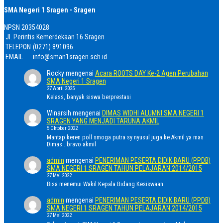
SMA Negeri 1 Sragen - Sragen
NPSN
20354028
Jl. Perintis Kemerdekaan 16 Sragen
TELEPON
(0271) 891096
EMAIL
info@sman1sragen.sch.id
Rocky
mengenai
Acara ROOTS DAY Ke-2 Agen Perubahan
SMA Negeri 1 Sragen
27 April 2025
Kelass, banyak siswa berprestasi
Winarsih
mengenai
DIMAS WIDHI ALUMNI SMA NEGERI 1
SRAGEN YANG MENJADI TARUNA AKMIL
5 Oktober 2022
Mantap keren poll smoga putra sy nyusul juga ke Akmil ya mas
Dimas...bravo akmil
admin
mengenai
PENERIMAN PESERTA DIDIK BARU (PPDB)
SMA NEGERI 1 SRAGEN TAHUN PELAJARAN 2014/2015
27 Mei 2022
Bisa menemui Wakil Kepala Bidang Kesiswaan.
admin
mengenai
PENERIMAN PESERTA DIDIK BARU (PPDB)
SMA NEGERI 1 SRAGEN TAHUN PELAJARAN 2014/2015
27 Mei 2022