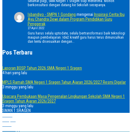
Selamat pagi, SMA Negeri 1 Sragen siap menerima. Mohon
berkonsultasi dengan datang ke Sekolah secepanya.
Isbandiyo - SMPN 1 Gondang
mengenai
Inspirasi Cerita Ibu
Ayu Chandra Dewi dalam Program Pendidikan Guru
Penggerak
27 April 2022
Guru harus selalu uptodate, selalu bertransformasi baik teknologi
maupun pembelajaran. Ide2 kreatif guru harus terus dimunculkan
dan tentu disesuaikan dengan…
Pos Terbaru
Laporan BOSP Tahun 2026 SMA Negeri 1 Sragen
4 hari yang lalu
MPLS Ramah SMA Negeri 1 Sragen Tahun Ajaran 2026/2027 Resmi Digelar
3 minggu yang lalu
Upacara Pembukaan Masa Pengenalan Lingkungan Sekolah SMA Negeri 1
Sragen Tahun Ajaran 2026/2027
3 minggu yang lalu
SMAN 1 SRAGEN
Home
Telepon
Email
WhatsApp