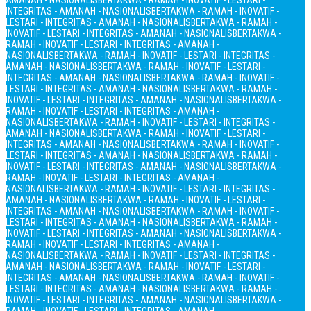
AMANAH - NASIONALIS
BERTAKWA - RAMAH - INOVATIF - LESTARI -
INTEGRITAS - AMANAH - NASIONALIS
BERTAKWA - RAMAH - INOVATIF -
LESTARI - INTEGRITAS - AMANAH - NASIONALIS
BERTAKWA - RAMAH -
INOVATIF - LESTARI - INTEGRITAS - AMANAH - NASIONALIS
BERTAKWA -
RAMAH - INOVATIF - LESTARI - INTEGRITAS - AMANAH -
NASIONALIS
BERTAKWA - RAMAH - INOVATIF - LESTARI - INTEGRITAS -
AMANAH - NASIONALIS
BERTAKWA - RAMAH - INOVATIF - LESTARI -
INTEGRITAS - AMANAH - NASIONALIS
BERTAKWA - RAMAH - INOVATIF -
LESTARI - INTEGRITAS - AMANAH - NASIONALIS
BERTAKWA - RAMAH -
INOVATIF - LESTARI - INTEGRITAS - AMANAH - NASIONALIS
BERTAKWA -
RAMAH - INOVATIF - LESTARI - INTEGRITAS - AMANAH -
NASIONALIS
BERTAKWA - RAMAH - INOVATIF - LESTARI - INTEGRITAS -
AMANAH - NASIONALIS
BERTAKWA - RAMAH - INOVATIF - LESTARI -
INTEGRITAS - AMANAH - NASIONALIS
BERTAKWA - RAMAH - INOVATIF -
LESTARI - INTEGRITAS - AMANAH - NASIONALIS
BERTAKWA - RAMAH -
INOVATIF - LESTARI - INTEGRITAS - AMANAH - NASIONALIS
BERTAKWA -
RAMAH - INOVATIF - LESTARI - INTEGRITAS - AMANAH -
NASIONALIS
BERTAKWA - RAMAH - INOVATIF - LESTARI - INTEGRITAS -
AMANAH - NASIONALIS
BERTAKWA - RAMAH - INOVATIF - LESTARI -
INTEGRITAS - AMANAH - NASIONALIS
BERTAKWA - RAMAH - INOVATIF -
LESTARI - INTEGRITAS - AMANAH - NASIONALIS
BERTAKWA - RAMAH -
INOVATIF - LESTARI - INTEGRITAS - AMANAH - NASIONALIS
BERTAKWA -
RAMAH - INOVATIF - LESTARI - INTEGRITAS - AMANAH -
NASIONALIS
BERTAKWA - RAMAH - INOVATIF - LESTARI - INTEGRITAS -
AMANAH - NASIONALIS
BERTAKWA - RAMAH - INOVATIF - LESTARI -
INTEGRITAS - AMANAH - NASIONALIS
BERTAKWA - RAMAH - INOVATIF -
LESTARI - INTEGRITAS - AMANAH - NASIONALIS
BERTAKWA - RAMAH -
INOVATIF - LESTARI - INTEGRITAS - AMANAH - NASIONALIS
BERTAKWA -