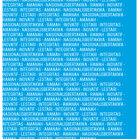
AMANAH - NASIONALIS
BERTAKWA - RAMAH - INOVATIF - LESTARI -
INTEGRITAS - AMANAH - NASIONALIS
BERTAKWA - RAMAH - INOVATIF -
LESTARI - INTEGRITAS - AMANAH - NASIONALIS
BERTAKWA - RAMAH -
INOVATIF - LESTARI - INTEGRITAS - AMANAH - NASIONALIS
BERTAKWA -
RAMAH - INOVATIF - LESTARI - INTEGRITAS - AMANAH -
NASIONALIS
BERTAKWA - RAMAH - INOVATIF - LESTARI - INTEGRITAS -
AMANAH - NASIONALIS
BERTAKWA - RAMAH - INOVATIF - LESTARI -
INTEGRITAS - AMANAH - NASIONALIS
BERTAKWA - RAMAH - INOVATIF -
LESTARI - INTEGRITAS - AMANAH - NASIONALIS
BERTAKWA - RAMAH -
INOVATIF - LESTARI - INTEGRITAS - AMANAH - NASIONALIS
BERTAKWA -
RAMAH - INOVATIF - LESTARI - INTEGRITAS - AMANAH -
NASIONALIS
BERTAKWA - RAMAH - INOVATIF - LESTARI - INTEGRITAS -
AMANAH - NASIONALIS
BERTAKWA - RAMAH - INOVATIF - LESTARI -
INTEGRITAS - AMANAH - NASIONALIS
BERTAKWA - RAMAH - INOVATIF -
LESTARI - INTEGRITAS - AMANAH - NASIONALIS
BERTAKWA - RAMAH -
INOVATIF - LESTARI - INTEGRITAS - AMANAH - NASIONALIS
BERTAKWA -
RAMAH - INOVATIF - LESTARI - INTEGRITAS - AMANAH -
NASIONALIS
BERTAKWA - RAMAH - INOVATIF - LESTARI - INTEGRITAS -
AMANAH - NASIONALIS
BERTAKWA - RAMAH - INOVATIF - LESTARI -
INTEGRITAS - AMANAH - NASIONALIS
BERTAKWA - RAMAH - INOVATIF -
LESTARI - INTEGRITAS - AMANAH - NASIONALIS
BERTAKWA - RAMAH -
INOVATIF - LESTARI - INTEGRITAS - AMANAH - NASIONALIS
BERTAKWA -
RAMAH - INOVATIF - LESTARI - INTEGRITAS - AMANAH -
NASIONALIS
BERTAKWA - RAMAH - INOVATIF - LESTARI - INTEGRITAS -
AMANAH - NASIONALIS
BERTAKWA - RAMAH - INOVATIF - LESTARI -
INTEGRITAS - AMANAH - NASIONALIS
BERTAKWA - RAMAH - INOVATIF -
LESTARI - INTEGRITAS - AMANAH - NASIONALIS
BERTAKWA - RAMAH -
INOVATIF - LESTARI - INTEGRITAS - AMANAH - NASIONALIS
BERTAKWA -