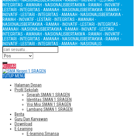
AMANAH - NASIONALIS
BERTAKWA - RAMAH - INOVATIF - LESTARI -
INTEGRITAS - AMANAH - NASIONALIS
BERTAKWA - RAMAH - INOVATIF -
LESTARI - INTEGRITAS - AMANAH - NASIONALIS
BERTAKWA - RAMAH -
INOVATIF - LESTARI - INTEGRITAS - AMANAH - NASIONALIS
BERTAKWA -
RAMAH - INOVATIF - LESTARI - INTEGRITAS - AMANAH -
NASIONALIS
BERTAKWA - RAMAH - INOVATIF - LESTARI - INTEGRITAS -
AMANAH - NASIONALIS
BERTAKWA - RAMAH - INOVATIF - LESTARI -
INTEGRITAS - AMANAH - NASIONALIS
BERTAKWA - RAMAH - INOVATIF -
LESTARI - INTEGRITAS - AMANAH - NASIONALIS
BERTAKWA - RAMAH -
INOVATIF - LESTARI - INTEGRITAS - AMANAH - NASIONALIS
KELUAR
TUTUP MENU
Halaman Depan
Profil Sekolah
Sejarah SMAN 1 SRAGEN
Identitas SMAN 1 SRAGEN
Visi Misi SMAN 1 SRAGEN
Lambang SMAN 1 SRAGEN
Berita
Guru Dan Karyawan
Download
E-Learning
E-learning Smansa