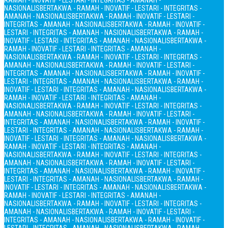
RAMAH - INOVATIF - LESTARI - INTEGRITAS - AMANAH -
NASIONALIS
BERTAKWA - RAMAH - INOVATIF - LESTARI - INTEGRITAS -
AMANAH - NASIONALIS
BERTAKWA - RAMAH - INOVATIF - LESTARI -
INTEGRITAS - AMANAH - NASIONALIS
BERTAKWA - RAMAH - INOVATIF -
LESTARI - INTEGRITAS - AMANAH - NASIONALIS
BERTAKWA - RAMAH -
INOVATIF - LESTARI - INTEGRITAS - AMANAH - NASIONALIS
BERTAKWA -
RAMAH - INOVATIF - LESTARI - INTEGRITAS - AMANAH -
NASIONALIS
BERTAKWA - RAMAH - INOVATIF - LESTARI - INTEGRITAS -
AMANAH - NASIONALIS
BERTAKWA - RAMAH - INOVATIF - LESTARI -
INTEGRITAS - AMANAH - NASIONALIS
BERTAKWA - RAMAH - INOVATIF -
LESTARI - INTEGRITAS - AMANAH - NASIONALIS
BERTAKWA - RAMAH -
INOVATIF - LESTARI - INTEGRITAS - AMANAH - NASIONALIS
BERTAKWA -
RAMAH - INOVATIF - LESTARI - INTEGRITAS - AMANAH -
NASIONALIS
BERTAKWA - RAMAH - INOVATIF - LESTARI - INTEGRITAS -
AMANAH - NASIONALIS
BERTAKWA - RAMAH - INOVATIF - LESTARI -
INTEGRITAS - AMANAH - NASIONALIS
BERTAKWA - RAMAH - INOVATIF -
LESTARI - INTEGRITAS - AMANAH - NASIONALIS
BERTAKWA - RAMAH -
INOVATIF - LESTARI - INTEGRITAS - AMANAH - NASIONALIS
BERTAKWA -
RAMAH - INOVATIF - LESTARI - INTEGRITAS - AMANAH -
NASIONALIS
BERTAKWA - RAMAH - INOVATIF - LESTARI - INTEGRITAS -
AMANAH - NASIONALIS
BERTAKWA - RAMAH - INOVATIF - LESTARI -
INTEGRITAS - AMANAH - NASIONALIS
BERTAKWA - RAMAH - INOVATIF -
LESTARI - INTEGRITAS - AMANAH - NASIONALIS
BERTAKWA - RAMAH -
INOVATIF - LESTARI - INTEGRITAS - AMANAH - NASIONALIS
BERTAKWA -
RAMAH - INOVATIF - LESTARI - INTEGRITAS - AMANAH -
NASIONALIS
BERTAKWA - RAMAH - INOVATIF - LESTARI - INTEGRITAS -
AMANAH - NASIONALIS
BERTAKWA - RAMAH - INOVATIF - LESTARI -
INTEGRITAS - AMANAH - NASIONALIS
BERTAKWA - RAMAH - INOVATIF -