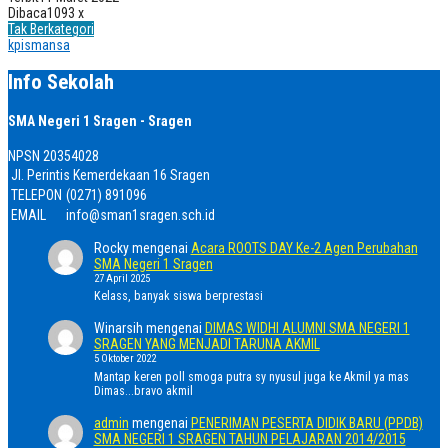
Dibaca
1093 x
Tak Berkategori
kpismansa
Info Sekolah
SMA Negeri 1 Sragen - Sragen
NPSN
20354028
Jl. Perintis Kemerdekaan 16 Sragen
TELEPON
(0271) 891096
EMAIL
info@sman1sragen.sch.id
Rocky
mengenai
Acara ROOTS DAY Ke-2 Agen Perubahan
SMA Negeri 1 Sragen
27 April 2025
Kelass, banyak siswa berprestasi
Winarsih
mengenai
DIMAS WIDHI ALUMNI SMA NEGERI 1
SRAGEN YANG MENJADI TARUNA AKMIL
5 Oktober 2022
Mantap keren poll smoga putra sy nyusul juga ke Akmil ya mas
Dimas...bravo akmil
admin
mengenai
PENERIMAN PESERTA DIDIK BARU (PPDB)
SMA NEGERI 1 SRAGEN TAHUN PELAJARAN 2014/2015