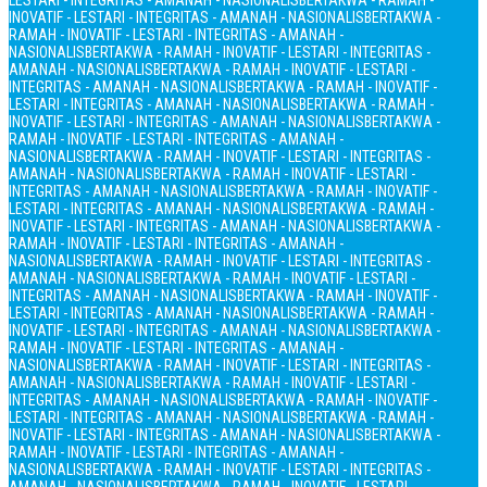
LESTARI - INTEGRITAS - AMANAH - NASIONALIS
BERTAKWA - RAMAH -
INOVATIF - LESTARI - INTEGRITAS - AMANAH - NASIONALIS
BERTAKWA -
RAMAH - INOVATIF - LESTARI - INTEGRITAS - AMANAH -
NASIONALIS
BERTAKWA - RAMAH - INOVATIF - LESTARI - INTEGRITAS -
AMANAH - NASIONALIS
BERTAKWA - RAMAH - INOVATIF - LESTARI -
INTEGRITAS - AMANAH - NASIONALIS
BERTAKWA - RAMAH - INOVATIF -
LESTARI - INTEGRITAS - AMANAH - NASIONALIS
BERTAKWA - RAMAH -
INOVATIF - LESTARI - INTEGRITAS - AMANAH - NASIONALIS
BERTAKWA -
RAMAH - INOVATIF - LESTARI - INTEGRITAS - AMANAH -
NASIONALIS
BERTAKWA - RAMAH - INOVATIF - LESTARI - INTEGRITAS -
AMANAH - NASIONALIS
BERTAKWA - RAMAH - INOVATIF - LESTARI -
INTEGRITAS - AMANAH - NASIONALIS
BERTAKWA - RAMAH - INOVATIF -
LESTARI - INTEGRITAS - AMANAH - NASIONALIS
BERTAKWA - RAMAH -
INOVATIF - LESTARI - INTEGRITAS - AMANAH - NASIONALIS
BERTAKWA -
RAMAH - INOVATIF - LESTARI - INTEGRITAS - AMANAH -
NASIONALIS
BERTAKWA - RAMAH - INOVATIF - LESTARI - INTEGRITAS -
AMANAH - NASIONALIS
BERTAKWA - RAMAH - INOVATIF - LESTARI -
INTEGRITAS - AMANAH - NASIONALIS
BERTAKWA - RAMAH - INOVATIF -
LESTARI - INTEGRITAS - AMANAH - NASIONALIS
BERTAKWA - RAMAH -
INOVATIF - LESTARI - INTEGRITAS - AMANAH - NASIONALIS
BERTAKWA -
RAMAH - INOVATIF - LESTARI - INTEGRITAS - AMANAH -
NASIONALIS
BERTAKWA - RAMAH - INOVATIF - LESTARI - INTEGRITAS -
AMANAH - NASIONALIS
BERTAKWA - RAMAH - INOVATIF - LESTARI -
INTEGRITAS - AMANAH - NASIONALIS
BERTAKWA - RAMAH - INOVATIF -
LESTARI - INTEGRITAS - AMANAH - NASIONALIS
BERTAKWA - RAMAH -
INOVATIF - LESTARI - INTEGRITAS - AMANAH - NASIONALIS
BERTAKWA -
RAMAH - INOVATIF - LESTARI - INTEGRITAS - AMANAH -
NASIONALIS
BERTAKWA - RAMAH - INOVATIF - LESTARI - INTEGRITAS -