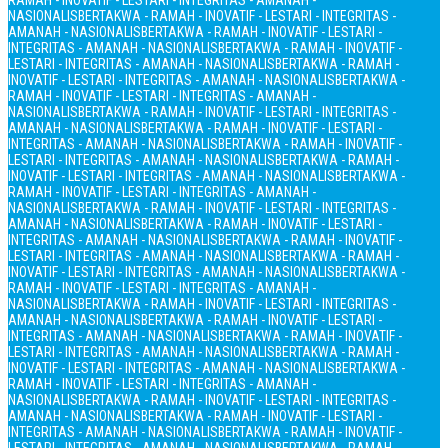
RAMAH - INOVATIF - LESTARI - INTEGRITAS - AMANAH -
NASIONALIS
BERTAKWA - RAMAH - INOVATIF - LESTARI - INTEGRITAS -
AMANAH - NASIONALIS
BERTAKWA - RAMAH - INOVATIF - LESTARI -
INTEGRITAS - AMANAH - NASIONALIS
BERTAKWA - RAMAH - INOVATIF -
LESTARI - INTEGRITAS - AMANAH - NASIONALIS
BERTAKWA - RAMAH -
INOVATIF - LESTARI - INTEGRITAS - AMANAH - NASIONALIS
BERTAKWA -
RAMAH - INOVATIF - LESTARI - INTEGRITAS - AMANAH -
NASIONALIS
BERTAKWA - RAMAH - INOVATIF - LESTARI - INTEGRITAS -
AMANAH - NASIONALIS
BERTAKWA - RAMAH - INOVATIF - LESTARI -
INTEGRITAS - AMANAH - NASIONALIS
BERTAKWA - RAMAH - INOVATIF -
LESTARI - INTEGRITAS - AMANAH - NASIONALIS
BERTAKWA - RAMAH -
INOVATIF - LESTARI - INTEGRITAS - AMANAH - NASIONALIS
BERTAKWA -
RAMAH - INOVATIF - LESTARI - INTEGRITAS - AMANAH -
NASIONALIS
BERTAKWA - RAMAH - INOVATIF - LESTARI - INTEGRITAS -
AMANAH - NASIONALIS
BERTAKWA - RAMAH - INOVATIF - LESTARI -
INTEGRITAS - AMANAH - NASIONALIS
BERTAKWA - RAMAH - INOVATIF -
LESTARI - INTEGRITAS - AMANAH - NASIONALIS
BERTAKWA - RAMAH -
INOVATIF - LESTARI - INTEGRITAS - AMANAH - NASIONALIS
BERTAKWA -
RAMAH - INOVATIF - LESTARI - INTEGRITAS - AMANAH -
NASIONALIS
BERTAKWA - RAMAH - INOVATIF - LESTARI - INTEGRITAS -
AMANAH - NASIONALIS
BERTAKWA - RAMAH - INOVATIF - LESTARI -
INTEGRITAS - AMANAH - NASIONALIS
BERTAKWA - RAMAH - INOVATIF -
LESTARI - INTEGRITAS - AMANAH - NASIONALIS
BERTAKWA - RAMAH -
INOVATIF - LESTARI - INTEGRITAS - AMANAH - NASIONALIS
BERTAKWA -
RAMAH - INOVATIF - LESTARI - INTEGRITAS - AMANAH -
NASIONALIS
BERTAKWA - RAMAH - INOVATIF - LESTARI - INTEGRITAS -
AMANAH - NASIONALIS
BERTAKWA - RAMAH - INOVATIF - LESTARI -
INTEGRITAS - AMANAH - NASIONALIS
BERTAKWA - RAMAH - INOVATIF -