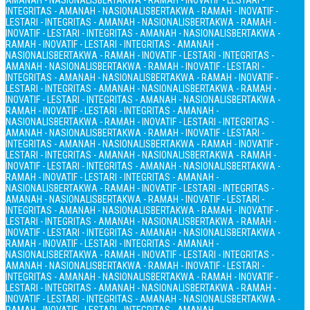
AMANAH - NASIONALIS
BERTAKWA - RAMAH - INOVATIF - LESTARI -
INTEGRITAS - AMANAH - NASIONALIS
BERTAKWA - RAMAH - INOVATIF -
LESTARI - INTEGRITAS - AMANAH - NASIONALIS
BERTAKWA - RAMAH -
INOVATIF - LESTARI - INTEGRITAS - AMANAH - NASIONALIS
BERTAKWA -
RAMAH - INOVATIF - LESTARI - INTEGRITAS - AMANAH -
NASIONALIS
BERTAKWA - RAMAH - INOVATIF - LESTARI - INTEGRITAS -
AMANAH - NASIONALIS
BERTAKWA - RAMAH - INOVATIF - LESTARI -
INTEGRITAS - AMANAH - NASIONALIS
BERTAKWA - RAMAH - INOVATIF -
LESTARI - INTEGRITAS - AMANAH - NASIONALIS
BERTAKWA - RAMAH -
INOVATIF - LESTARI - INTEGRITAS - AMANAH - NASIONALIS
BERTAKWA -
RAMAH - INOVATIF - LESTARI - INTEGRITAS - AMANAH -
NASIONALIS
BERTAKWA - RAMAH - INOVATIF - LESTARI - INTEGRITAS -
AMANAH - NASIONALIS
BERTAKWA - RAMAH - INOVATIF - LESTARI -
INTEGRITAS - AMANAH - NASIONALIS
BERTAKWA - RAMAH - INOVATIF -
LESTARI - INTEGRITAS - AMANAH - NASIONALIS
BERTAKWA - RAMAH -
INOVATIF - LESTARI - INTEGRITAS - AMANAH - NASIONALIS
BERTAKWA -
RAMAH - INOVATIF - LESTARI - INTEGRITAS - AMANAH -
NASIONALIS
BERTAKWA - RAMAH - INOVATIF - LESTARI - INTEGRITAS -
AMANAH - NASIONALIS
BERTAKWA - RAMAH - INOVATIF - LESTARI -
INTEGRITAS - AMANAH - NASIONALIS
BERTAKWA - RAMAH - INOVATIF -
LESTARI - INTEGRITAS - AMANAH - NASIONALIS
BERTAKWA - RAMAH -
INOVATIF - LESTARI - INTEGRITAS - AMANAH - NASIONALIS
BERTAKWA -
RAMAH - INOVATIF - LESTARI - INTEGRITAS - AMANAH -
NASIONALIS
BERTAKWA - RAMAH - INOVATIF - LESTARI - INTEGRITAS -
AMANAH - NASIONALIS
BERTAKWA - RAMAH - INOVATIF - LESTARI -
INTEGRITAS - AMANAH - NASIONALIS
BERTAKWA - RAMAH - INOVATIF -
LESTARI - INTEGRITAS - AMANAH - NASIONALIS
BERTAKWA - RAMAH -
INOVATIF - LESTARI - INTEGRITAS - AMANAH - NASIONALIS
BERTAKWA -