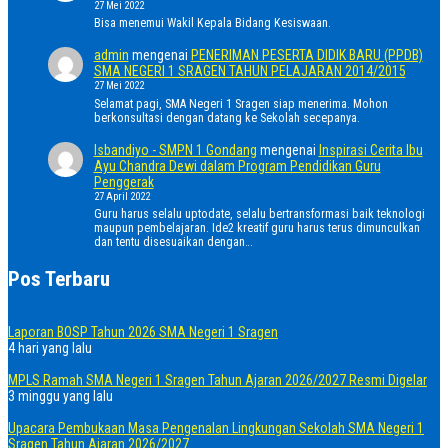
27 Mei 2022
Bisa menemui Wakil Kepala Bidang Kesiswaan.
admin
mengenai
PENERIMAN PESERTA DIDIK BARU (PPDB)
SMA NEGERI 1 SRAGEN TAHUN PELAJARAN 2014/2015
27 Mei 2022
Selamat pagi, SMA Negeri 1 Sragen siap menerima. Mohon
berkonsultasi dengan datang ke Sekolah secepanya.
Isbandiyo - SMPN 1 Gondang
mengenai
Inspirasi Cerita Ibu
Ayu Chandra Dewi dalam Program Pendidikan Guru
Penggerak
27 April 2022
Guru harus selalu uptodate, selalu bertransformasi baik teknologi
maupun pembelajaran. Ide2 kreatif guru harus terus dimunculkan
dan tentu disesuaikan dengan…
Pos Terbaru
Laporan BOSP Tahun 2026 SMA Negeri 1 Sragen
4 hari yang lalu
MPLS Ramah SMA Negeri 1 Sragen Tahun Ajaran 2026/2027 Resmi Digelar
3 minggu yang lalu
Upacara Pembukaan Masa Pengenalan Lingkungan Sekolah SMA Negeri 1
Sragen Tahun Ajaran 2026/2027