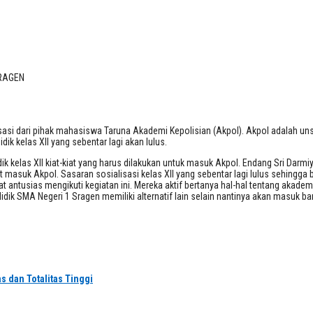
 SRAGEN
SRAGEN
sasi dari pihak mahasiswa Taruna Akademi Kepolisian (Akpol). Akpol adalah u
ik kelas XII yang sebentar lagi akan lulus.
kelas XII kiat-kiat yang harus dilakukan untuk masuk Akpol. Endang Sri Darmiya
masuk Akpol. Sasaran sosialisasi kelas XII yang sebentar lagi lulus sehingga 
at antusias mengikuti kegiatan ini. Mereka aktif bertanya hal-hal tentang ak
dik SMA Negeri 1 Sragen memiliki alternatif lain selain nantinya akan masuk ban
s dan Totalitas Tinggi