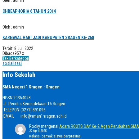
Oleh : admin
CHREAPHORIA 6 TAHUN 2014
Oleh : admin
KARNAVAL HARI JADI KABUPATEN SRAGEN KE-268
Terbit
18 Juli 2022
Dibaca
957 x
Tak Berkategori
sosialisasi
Info Sekolah
SMA Negeri 1 Sragen - Sragen
NPSN
20354028
Jl. Perintis Kemerdekaan 16 Sragen
TELEPON
(0271) 891096
EMAIL
info@sman1sragen.sch.id
Rocky
mengenai
Acara ROOTS DAY Ke-2 Agen Perubahan SMA 
27 April 2025
Kelass, banyak siswa berprestasi