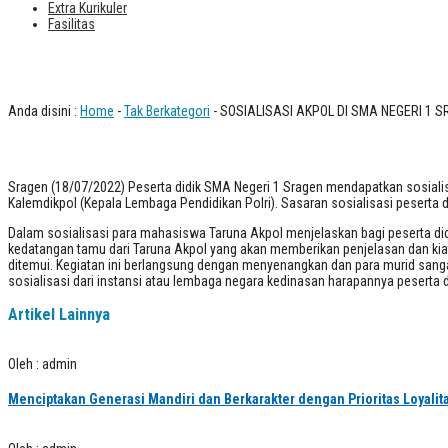
Extra Kurikuler
Fasilitas
SOSIALISASI AKPOL DI SMA NEGERI 1
Anda disini :
Home
-
Tak Berkategori
- SOSIALISASI AKPOL DI SMA NEGERI 1 
Sragen (18/07/2022) Peserta didik SMA Negeri 1 Sragen mendapatkan sosiali
Kalemdikpol (Kepala Lembaga Pendidikan Polri). Sasaran sosialisasi peserta did
Dalam sosialisasi para mahasiswa Taruna Akpol menjelaskan bagi peserta didik 
kedatangan tamu dari Taruna Akpol yang akan memberikan penjelasan dan kiat 
ditemui. Kegiatan ini berlangsung dengan menyenangkan dan para murid sang
sosialisasi dari instansi atau lembaga negara kedinasan harapannya peserta di
Artikel Lainnya
Oleh : admin
Menciptakan Generasi Mandiri dan Berkarakter dengan Prioritas Loyalita