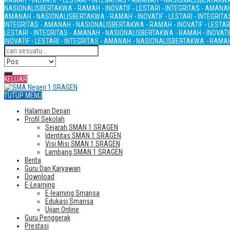
RAMAH - INOVATIF - LESTARI - INTEGRITAS - AMANAH - NASIONALIS
BERTAKWA 
NASIONALIS
BERTAKWA - RAMAH - INOVATIF - LESTARI - INTEGRITAS - AMANA
AMANAH - NASIONALIS
BERTAKWA - RAMAH - INOVATIF - LESTARI - INTEGRIT
INTEGRITAS - AMANAH - NASIONALIS
BERTAKWA - RAMAH - INOVATIF - LESTAR
LESTARI - INTEGRITAS - AMANAH - NASIONALIS
BERTAKWA - RAMAH - INOVATIF
INOVATIF - LESTARI - INTEGRITAS - AMANAH - NASIONALIS
BERTAKWA - RAMAH 
KELUAR
TUTUP MENU
Halaman Depan
Profil Sekolah
Sejarah SMAN 1 SRAGEN
Identitas SMAN 1 SRAGEN
Visi Misi SMAN 1 SRAGEN
Lambang SMAN 1 SRAGEN
Berita
Guru Dan Karyawan
Download
E-Learning
E-learning Smansa
Edukasi Smansa
Ujian Online
Guru Penggerak
Prestasi