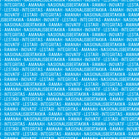
AS - AMANAH - NASIONALIS
BERTAKWA - RAMAH - INOVATIF - LESTARI - INTEGRI
I - INTEGRITAS - AMANAH - NASIONALIS
BERTAKWA - RAMAH - INOVATIF - LESTA
 - LESTARI - INTEGRITAS - AMANAH - NASIONALIS
BERTAKWA - RAMAH - INOVATI
- INOVATIF - LESTARI - INTEGRITAS - AMANAH - NASIONALIS
BERTAKWA - RAMAH
LIS
BERTAKWA - RAMAH - INOVATIF - LESTARI - INTEGRITAS - AMANAH - NASION
H - NASIONALIS
BERTAKWA - RAMAH - INOVATIF - LESTARI - INTEGRITAS - AMAN
AS - AMANAH - NASIONALIS
BERTAKWA - RAMAH - INOVATIF - LESTARI - INTEGRI
I - INTEGRITAS - AMANAH - NASIONALIS
BERTAKWA - RAMAH - INOVATIF - LESTA
 - LESTARI - INTEGRITAS - AMANAH - NASIONALIS
BERTAKWA - RAMAH - INOVATI
- INOVATIF - LESTARI - INTEGRITAS - AMANAH - NASIONALIS
BERTAKWA - RAMAH
- RAMAH - INOVATIF - LESTARI - INTEGRITAS - AMANAH - NASIONALIS
BERTAKWA
H - NASIONALIS
BERTAKWA - RAMAH - INOVATIF - LESTARI - INTEGRITAS - AMAN
AS - AMANAH - NASIONALIS
BERTAKWA - RAMAH - INOVATIF - LESTARI - INTEGRI
I - INTEGRITAS - AMANAH - NASIONALIS
BERTAKWA - RAMAH - INOVATIF - LESTA
 - LESTARI - INTEGRITAS - AMANAH - NASIONALIS
BERTAKWA - RAMAH - INOVATI
- INOVATIF - LESTARI - INTEGRITAS - AMANAH - NASIONALIS
BERTAKWA - RAMAH
- RAMAH - INOVATIF - LESTARI - INTEGRITAS - AMANAH - NASIONALIS
BERTAKWA
H - NASIONALIS
BERTAKWA - RAMAH - INOVATIF - LESTARI - INTEGRITAS - AMAN
AS - AMANAH - NASIONALIS
BERTAKWA - RAMAH - INOVATIF - LESTARI - INTEGRI
I - INTEGRITAS - AMANAH - NASIONALIS
BERTAKWA - RAMAH - INOVATIF - LESTA
 - LESTARI - INTEGRITAS - AMANAH - NASIONALIS
BERTAKWA - RAMAH - INOVATI
- INOVATIF - LESTARI - INTEGRITAS - AMANAH - NASIONALIS
BERTAKWA - RAMAH
- RAMAH - INOVATIF - LESTARI - INTEGRITAS - AMANAH - NASIONALIS
BERTAKWA
H - NASIONALIS
BERTAKWA - RAMAH - INOVATIF - LESTARI - INTEGRITAS - AMAN
AS - AMANAH - NASIONALIS
BERTAKWA - RAMAH - INOVATIF - LESTARI - INTEGRI
I - INTEGRITAS - AMANAH - NASIONALIS
BERTAKWA - RAMAH - INOVATIF - LESTA
 - LESTARI - INTEGRITAS - AMANAH - NASIONALIS
BERTAKWA - RAMAH - INOVATI
- INOVATIF - LESTARI - INTEGRITAS - AMANAH - NASIONALIS
BERTAKWA - RAMAH