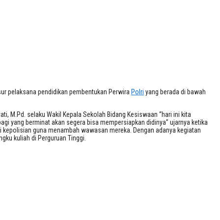
nsur pelaksana pendidikan pembentukan Perwira
Polri
yang berada di bawah
ti, M.Pd. selaku Wakil Kepala Sekolah Bidang Kesiswaan “hari ini kita
bagi yang berminat akan segera bisa mempersiapkan didinya” ujarnya ketika
ademi kepolisian guna menambah wawasan mereka. Dengan adanya kegiatan
gku kuliah di Perguruan Tinggi.