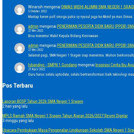
Winarsih
mengenai
DIMAS WIDHI ALUMNI SMA NEGERI 1 SRA
5 Oktober 2022
Mantap keren poll smoga putra sy nyusul juga ke Akmil ya mas Dimas..
admin
mengenai
PENERIMAN PESERTA DIDIK BARU (PPDB) SM
27 Mei 2022
Bisa menemui Wakil Kepala Bidang Kesiswaan.
admin
mengenai
PENERIMAN PESERTA DIDIK BARU (PPDB) SM
27 Mei 2022
Selamat pagi, SMA Negeri 1 Sragen siap menerima. Mohon berkonsult
Isbandiyo - SMPN 1 Gondang
mengenai
Inspirasi Cerita Ibu 
27 April 2022
Guru harus selalu uptodate, selalu bertransformasi baik teknologi ma
Pos Terbaru
Laporan BOSP Tahun 2026 SMA Negeri 1 Sragen
2 hari yang lalu
MPLS Ramah SMA Negeri 1 Sragen Tahun Ajaran 2026/2027 Resmi Digelar
3 minggu yang lalu
Upacara Pembukaan Masa Pengenalan Lingkungan Sekolah SMA Negeri 1 Sra