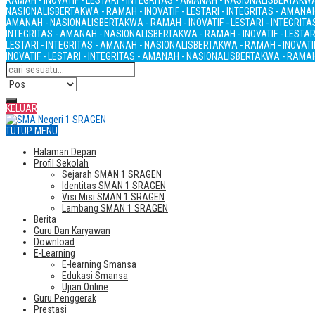
RAMAH - INOVATIF - LESTARI - INTEGRITAS - AMANAH - NASIONALIS
BERTAKWA 
NASIONALIS
BERTAKWA - RAMAH - INOVATIF - LESTARI - INTEGRITAS - AMANA
AMANAH - NASIONALIS
BERTAKWA - RAMAH - INOVATIF - LESTARI - INTEGRIT
INTEGRITAS - AMANAH - NASIONALIS
BERTAKWA - RAMAH - INOVATIF - LESTAR
LESTARI - INTEGRITAS - AMANAH - NASIONALIS
BERTAKWA - RAMAH - INOVATIF
INOVATIF - LESTARI - INTEGRITAS - AMANAH - NASIONALIS
BERTAKWA - RAMAH 
KELUAR
TUTUP MENU
Halaman Depan
Profil Sekolah
Sejarah SMAN 1 SRAGEN
Identitas SMAN 1 SRAGEN
Visi Misi SMAN 1 SRAGEN
Lambang SMAN 1 SRAGEN
Berita
Guru Dan Karyawan
Download
E-Learning
E-learning Smansa
Edukasi Smansa
Ujian Online
Guru Penggerak
Prestasi