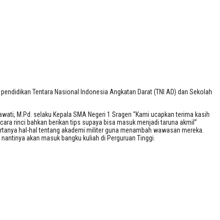
 pendidikan Tentara Nasional Indonesia Angkatan Darat (TNI AD) dan Sekolah
tyawati, M.Pd. selaku Kepala SMA Negeri 1 Sragen “Kami ucapkan terima kasih
secara rinci bahkan berikan tips supaya bisa masuk menjadi taruna akmil”
bertanya hal-hal tentang akademi militer guna menambah wawasan mereka.
n nantinya akan masuk bangku kuliah di Perguruan Tinggi.