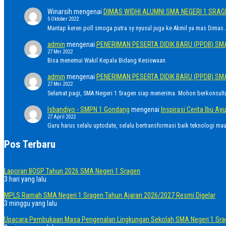
Winarsih
mengenai
DIMAS WIDHI ALUMNI SMA NEGERI 1 SRA
5 Oktober 2022
Mantap keren poll smoga putra sy nyusul juga ke Akmil ya mas Dimas..
admin
mengenai
PENERIMAN PESERTA DIDIK BARU (PPDB) SM
27 Mei 2022
Bisa menemui Wakil Kepala Bidang Kesiswaan.
admin
mengenai
PENERIMAN PESERTA DIDIK BARU (PPDB) SM
27 Mei 2022
Selamat pagi, SMA Negeri 1 Sragen siap menerima. Mohon berkonsult
Isbandiyo - SMPN 1 Gondang
mengenai
Inspirasi Cerita Ibu 
27 April 2022
Guru harus selalu uptodate, selalu bertransformasi baik teknologi ma
Pos Terbaru
Laporan BOSP Tahun 2026 SMA Negeri 1 Sragen
3 hari yang lalu
MPLS Ramah SMA Negeri 1 Sragen Tahun Ajaran 2026/2027 Resmi Digelar
3 minggu yang lalu
Upacara Pembukaan Masa Pengenalan Lingkungan Sekolah SMA Negeri 1 Sra