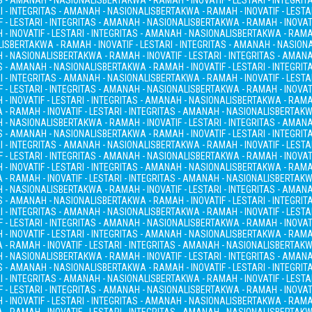
AS - AMANAH - NASIONALIS
BERTAKWA - RAMAH - INOVATIF - LESTARI - INTEGRI
I - INTEGRITAS - AMANAH - NASIONALIS
BERTAKWA - RAMAH - INOVATIF - LESTA
 - LESTARI - INTEGRITAS - AMANAH - NASIONALIS
BERTAKWA - RAMAH - INOVATI
- INOVATIF - LESTARI - INTEGRITAS - AMANAH - NASIONALIS
BERTAKWA - RAMAH
LIS
BERTAKWA - RAMAH - INOVATIF - LESTARI - INTEGRITAS - AMANAH - NASION
H - NASIONALIS
BERTAKWA - RAMAH - INOVATIF - LESTARI - INTEGRITAS - AMAN
AS - AMANAH - NASIONALIS
BERTAKWA - RAMAH - INOVATIF - LESTARI - INTEGRI
I - INTEGRITAS - AMANAH - NASIONALIS
BERTAKWA - RAMAH - INOVATIF - LESTA
 - LESTARI - INTEGRITAS - AMANAH - NASIONALIS
BERTAKWA - RAMAH - INOVATI
- INOVATIF - LESTARI - INTEGRITAS - AMANAH - NASIONALIS
BERTAKWA - RAMAH
- RAMAH - INOVATIF - LESTARI - INTEGRITAS - AMANAH - NASIONALIS
BERTAKWA
H - NASIONALIS
BERTAKWA - RAMAH - INOVATIF - LESTARI - INTEGRITAS - AMAN
AS - AMANAH - NASIONALIS
BERTAKWA - RAMAH - INOVATIF - LESTARI - INTEGRI
I - INTEGRITAS - AMANAH - NASIONALIS
BERTAKWA - RAMAH - INOVATIF - LESTA
 - LESTARI - INTEGRITAS - AMANAH - NASIONALIS
BERTAKWA - RAMAH - INOVATI
- INOVATIF - LESTARI - INTEGRITAS - AMANAH - NASIONALIS
BERTAKWA - RAMAH
- RAMAH - INOVATIF - LESTARI - INTEGRITAS - AMANAH - NASIONALIS
BERTAKWA
H - NASIONALIS
BERTAKWA - RAMAH - INOVATIF - LESTARI - INTEGRITAS - AMAN
AS - AMANAH - NASIONALIS
BERTAKWA - RAMAH - INOVATIF - LESTARI - INTEGRI
I - INTEGRITAS - AMANAH - NASIONALIS
BERTAKWA - RAMAH - INOVATIF - LESTA
 - LESTARI - INTEGRITAS - AMANAH - NASIONALIS
BERTAKWA - RAMAH - INOVATI
- INOVATIF - LESTARI - INTEGRITAS - AMANAH - NASIONALIS
BERTAKWA - RAMAH
- RAMAH - INOVATIF - LESTARI - INTEGRITAS - AMANAH - NASIONALIS
BERTAKWA
H - NASIONALIS
BERTAKWA - RAMAH - INOVATIF - LESTARI - INTEGRITAS - AMAN
AS - AMANAH - NASIONALIS
BERTAKWA - RAMAH - INOVATIF - LESTARI - INTEGRI
I - INTEGRITAS - AMANAH - NASIONALIS
BERTAKWA - RAMAH - INOVATIF - LESTA
 - LESTARI - INTEGRITAS - AMANAH - NASIONALIS
BERTAKWA - RAMAH - INOVATI
- INOVATIF - LESTARI - INTEGRITAS - AMANAH - NASIONALIS
BERTAKWA - RAMAH