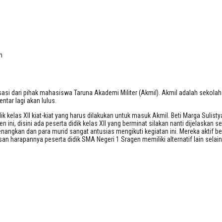
en
n
si dari pihak mahasiswa Taruna Akademi Militer (Akmil). Akmil adalah sekolah
entar lagi akan lulus.
 kelas XII kiat-kiat yang harus dilakukan untuk masuk Akmil. Beti Marga Sulis
ini, disini ada peserta didik kelas XII yang berminat silakan nanti dijelaskan 
angkan dan para murid sangat antusias mengikuti kegiatan ini. Mereka aktif 
an harapannya peserta didik SMA Negeri 1 Sragen memiliki alternatif lain selai