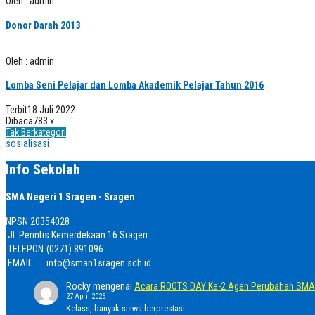
Oleh : admin
Donor Darah 2013
Oleh : admin
Lomba Seni Pelajar dan Lomba Akademik Pelajar Tahun 2016
Terbit
18 Juli 2022
Dibaca
783 x
Tak Berkategori
sosialisasi
Info Sekolah
SMA Negeri 1 Sragen - Sragen
NPSN
20354028
Jl. Perintis Kemerdekaan 16 Sragen
TELEPON
(0271) 891096
EMAIL
info@sman1sragen.sch.id
Rocky
mengenai
Acara ROOTS DAY Ke-2 Agen Perubahan SMA 
27 April 2025
Kelass, banyak siswa berprestasi