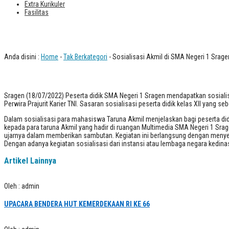
Extra Kurikuler
Fasilitas
Sosialisasi Akmil di SMA Negeri 1 Srag
Anda disini :
Home
-
Tak Berkategori
- Sosialisasi Akmil di SMA Negeri 1 Srage
Sragen (18/07/2022) Peserta didik SMA Negeri 1 Sragen mendapatkan sosialisa
Perwira Prajurit Karier TNI. Sasaran sosialisasi peserta didik kelas XII yang seb
Dalam sosialisasi para mahasiswa Taruna Akmil menjelaskan bagi peserta didik
kepada para taruna Akmil yang hadir di ruangan Multimedia SMA Negeri 1 Sragen 
ujarnya dalam memberikan sambutan. Kegiatan ini berlangsung dengan menyen
Dengan adanya kegiatan sosialisasi dari instansi atau lembaga negara kedinas
Artikel Lainnya
Oleh : admin
UPACARA BENDERA HUT KEMERDEKAAN RI KE 66