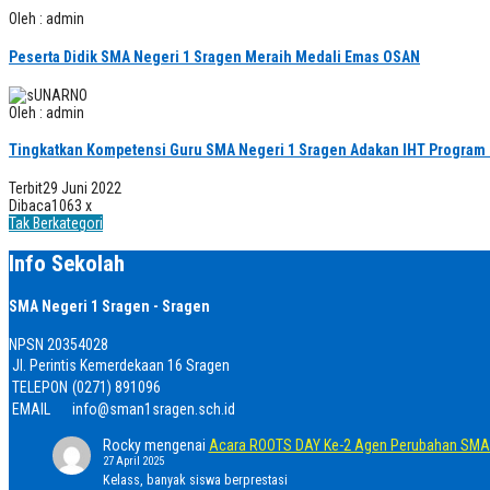
Oleh : admin
Peserta Didik SMA Negeri 1 Sragen Meraih Medali Emas OSAN
Oleh : admin
Tingkatkan Kompetensi Guru SMA Negeri 1 Sragen Adakan IHT Program
Terbit
29 Juni 2022
Dibaca
1063 x
Tak Berkategori
Info Sekolah
SMA Negeri 1 Sragen - Sragen
NPSN
20354028
Jl. Perintis Kemerdekaan 16 Sragen
TELEPON
(0271) 891096
EMAIL
info@sman1sragen.sch.id
Rocky
mengenai
Acara ROOTS DAY Ke-2 Agen Perubahan SMA 
27 April 2025
Kelass, banyak siswa berprestasi