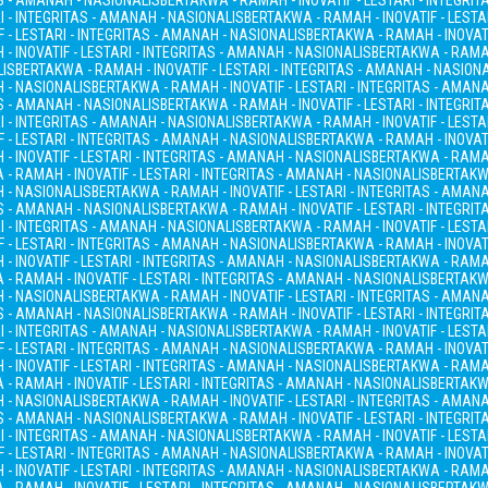
AS - AMANAH - NASIONALIS
BERTAKWA - RAMAH - INOVATIF - LESTARI - INTEGRI
I - INTEGRITAS - AMANAH - NASIONALIS
BERTAKWA - RAMAH - INOVATIF - LESTA
 - LESTARI - INTEGRITAS - AMANAH - NASIONALIS
BERTAKWA - RAMAH - INOVATI
- INOVATIF - LESTARI - INTEGRITAS - AMANAH - NASIONALIS
BERTAKWA - RAMAH
LIS
BERTAKWA - RAMAH - INOVATIF - LESTARI - INTEGRITAS - AMANAH - NASION
H - NASIONALIS
BERTAKWA - RAMAH - INOVATIF - LESTARI - INTEGRITAS - AMAN
AS - AMANAH - NASIONALIS
BERTAKWA - RAMAH - INOVATIF - LESTARI - INTEGRI
I - INTEGRITAS - AMANAH - NASIONALIS
BERTAKWA - RAMAH - INOVATIF - LESTA
 - LESTARI - INTEGRITAS - AMANAH - NASIONALIS
BERTAKWA - RAMAH - INOVATI
- INOVATIF - LESTARI - INTEGRITAS - AMANAH - NASIONALIS
BERTAKWA - RAMAH
- RAMAH - INOVATIF - LESTARI - INTEGRITAS - AMANAH - NASIONALIS
BERTAKWA
H - NASIONALIS
BERTAKWA - RAMAH - INOVATIF - LESTARI - INTEGRITAS - AMAN
AS - AMANAH - NASIONALIS
BERTAKWA - RAMAH - INOVATIF - LESTARI - INTEGRI
I - INTEGRITAS - AMANAH - NASIONALIS
BERTAKWA - RAMAH - INOVATIF - LESTA
 - LESTARI - INTEGRITAS - AMANAH - NASIONALIS
BERTAKWA - RAMAH - INOVATI
- INOVATIF - LESTARI - INTEGRITAS - AMANAH - NASIONALIS
BERTAKWA - RAMAH
- RAMAH - INOVATIF - LESTARI - INTEGRITAS - AMANAH - NASIONALIS
BERTAKWA
H - NASIONALIS
BERTAKWA - RAMAH - INOVATIF - LESTARI - INTEGRITAS - AMAN
AS - AMANAH - NASIONALIS
BERTAKWA - RAMAH - INOVATIF - LESTARI - INTEGRI
I - INTEGRITAS - AMANAH - NASIONALIS
BERTAKWA - RAMAH - INOVATIF - LESTA
 - LESTARI - INTEGRITAS - AMANAH - NASIONALIS
BERTAKWA - RAMAH - INOVATI
- INOVATIF - LESTARI - INTEGRITAS - AMANAH - NASIONALIS
BERTAKWA - RAMAH
- RAMAH - INOVATIF - LESTARI - INTEGRITAS - AMANAH - NASIONALIS
BERTAKWA
H - NASIONALIS
BERTAKWA - RAMAH - INOVATIF - LESTARI - INTEGRITAS - AMAN
AS - AMANAH - NASIONALIS
BERTAKWA - RAMAH - INOVATIF - LESTARI - INTEGRI
I - INTEGRITAS - AMANAH - NASIONALIS
BERTAKWA - RAMAH - INOVATIF - LESTA
 - LESTARI - INTEGRITAS - AMANAH - NASIONALIS
BERTAKWA - RAMAH - INOVATI
- INOVATIF - LESTARI - INTEGRITAS - AMANAH - NASIONALIS
BERTAKWA - RAMAH