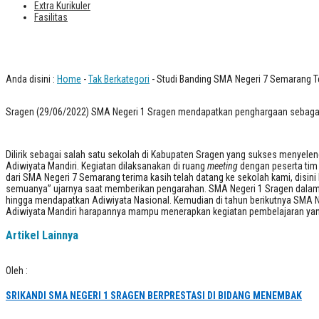
Extra Kurikuler
Fasilitas
Studi Banding SMA Negeri 7 Semarang 
Anda disini :
Home
-
Tak Berkategori
- Studi Banding SMA Negeri 7 Semarang T
Sragen (29/06/2022) SMA Negeri 1 Sragen mendapatkan penghargaan sebagai 
Dilirik sebagai salah satu sekolah di Kabupaten Sragen yang sukses menye
Adiwiyata Mandiri. Kegiatan dilaksanakan di ruang
meeting
dengan peserta tim
dari SMA Negeri 7 Semarang terima kasih telah datang ke sekolah kami, disini k
semuanya” ujarnya saat memberikan pengarahan. SMA Negeri 1 Sragen dalam 
hingga mendapatkan Adiwiyata Nasional. Kemudian di tahun berikutnya SMA N
Adiwiyata Mandiri harapannya mampu menerapkan kegiatan pembelajaran yang
Artikel Lainnya
Oleh :
SRIKANDI SMA NEGERI 1 SRAGEN BERPRESTASI DI BIDANG MENEMBAK