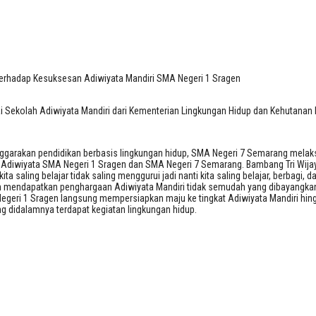
Terhadap Kesuksesan Adiwiyata Mandir
erhadap Kesuksesan Adiwiyata Mandiri SMA Negeri 1 Sragen
Sekolah Adiwiyata Mandiri dari Kementerian Lingkungan Hidup dan Kehutanan R
lenggarakan pendidikan berbasis lingkungan hidup, SMA Negeri 7 Semarang mel
 Adiwiyata SMA Negeri 1 Sragen dan SMA Negeri 7 Semarang. Bambang Tri Wijay
ita saling belajar tidak saling menggurui jadi nanti kita saling belajar, berbag
mendapatkan penghargaan Adiwiyata Mandiri tidak semudah yang dibayangkan p
egeri 1 Sragen langsung mempersiapkan maju ke tingkat Adiwiyata Mandiri hing
 didalamnya terdapat kegiatan lingkungan hidup.