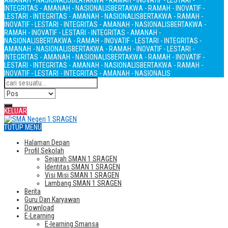
AMANAH - NASIONALIS
BERTAKWA - RAMAH - INOVATIF - LESTARI -
INTEGRITAS - AMANAH - NASIONALIS
BERTAKWA - RAMAH - INOVATIF -
LESTARI - INTEGRITAS - AMANAH - NASIONALIS
BERTAKWA - RAMAH -
INOVATIF - LESTARI - INTEGRITAS - AMANAH - NASIONALIS
BERTAKWA -
RAMAH - INOVATIF - LESTARI - INTEGRITAS - AMANAH -
NASIONALIS
BERTAKWA - RAMAH - INOVATIF - LESTARI - INTEGRITAS -
AMANAH - NASIONALIS
BERTAKWA - RAMAH - INOVATIF - LESTARI -
INTEGRITAS - AMANAH - NASIONALIS
BERTAKWA - RAMAH - INOVATIF -
LESTARI - INTEGRITAS - AMANAH - NASIONALIS
BERTAKWA - RAMAH -
INOVATIF - LESTARI - INTEGRITAS - AMANAH - NASIONALIS
KELUAR
TUTUP MENU
Halaman Depan
Profil Sekolah
Sejarah SMAN 1 SRAGEN
Identitas SMAN 1 SRAGEN
Visi Misi SMAN 1 SRAGEN
Lambang SMAN 1 SRAGEN
Berita
Guru Dan Karyawan
Download
E-Learning
E-learning Smansa