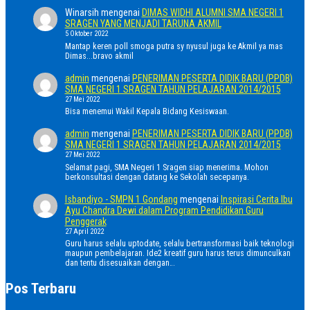
Winarsih
mengenai
DIMAS WIDHI ALUMNI SMA NEGERI 1
SRAGEN YANG MENJADI TARUNA AKMIL
5 Oktober 2022
Mantap keren poll smoga putra sy nyusul juga ke Akmil ya mas
Dimas...bravo akmil
admin
mengenai
PENERIMAN PESERTA DIDIK BARU (PPDB)
SMA NEGERI 1 SRAGEN TAHUN PELAJARAN 2014/2015
27 Mei 2022
Bisa menemui Wakil Kepala Bidang Kesiswaan.
admin
mengenai
PENERIMAN PESERTA DIDIK BARU (PPDB)
SMA NEGERI 1 SRAGEN TAHUN PELAJARAN 2014/2015
27 Mei 2022
Selamat pagi, SMA Negeri 1 Sragen siap menerima. Mohon
berkonsultasi dengan datang ke Sekolah secepanya.
Isbandiyo - SMPN 1 Gondang
mengenai
Inspirasi Cerita Ibu
Ayu Chandra Dewi dalam Program Pendidikan Guru
Penggerak
27 April 2022
Guru harus selalu uptodate, selalu bertransformasi baik teknologi
maupun pembelajaran. Ide2 kreatif guru harus terus dimunculkan
dan tentu disesuaikan dengan…
Pos Terbaru