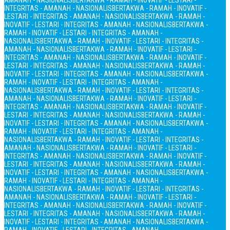
AMANAH - NASIONALIS
BERTAKWA - RAMAH - INOVATIF - LESTARI -
INTEGRITAS - AMANAH - NASIONALIS
BERTAKWA - RAMAH - INOVATIF -
LESTARI - INTEGRITAS - AMANAH - NASIONALIS
BERTAKWA - RAMAH -
INOVATIF - LESTARI - INTEGRITAS - AMANAH - NASIONALIS
BERTAKWA -
RAMAH - INOVATIF - LESTARI - INTEGRITAS - AMANAH -
NASIONALIS
BERTAKWA - RAMAH - INOVATIF - LESTARI - INTEGRITAS -
AMANAH - NASIONALIS
BERTAKWA - RAMAH - INOVATIF - LESTARI -
INTEGRITAS - AMANAH - NASIONALIS
BERTAKWA - RAMAH - INOVATIF -
LESTARI - INTEGRITAS - AMANAH - NASIONALIS
BERTAKWA - RAMAH -
INOVATIF - LESTARI - INTEGRITAS - AMANAH - NASIONALIS
BERTAKWA -
RAMAH - INOVATIF - LESTARI - INTEGRITAS - AMANAH -
NASIONALIS
BERTAKWA - RAMAH - INOVATIF - LESTARI - INTEGRITAS -
AMANAH - NASIONALIS
BERTAKWA - RAMAH - INOVATIF - LESTARI -
INTEGRITAS - AMANAH - NASIONALIS
BERTAKWA - RAMAH - INOVATIF -
LESTARI - INTEGRITAS - AMANAH - NASIONALIS
BERTAKWA - RAMAH -
INOVATIF - LESTARI - INTEGRITAS - AMANAH - NASIONALIS
BERTAKWA -
RAMAH - INOVATIF - LESTARI - INTEGRITAS - AMANAH -
NASIONALIS
BERTAKWA - RAMAH - INOVATIF - LESTARI - INTEGRITAS -
AMANAH - NASIONALIS
BERTAKWA - RAMAH - INOVATIF - LESTARI -
INTEGRITAS - AMANAH - NASIONALIS
BERTAKWA - RAMAH - INOVATIF -
LESTARI - INTEGRITAS - AMANAH - NASIONALIS
BERTAKWA - RAMAH -
INOVATIF - LESTARI - INTEGRITAS - AMANAH - NASIONALIS
BERTAKWA -
RAMAH - INOVATIF - LESTARI - INTEGRITAS - AMANAH -
NASIONALIS
BERTAKWA - RAMAH - INOVATIF - LESTARI - INTEGRITAS -
AMANAH - NASIONALIS
BERTAKWA - RAMAH - INOVATIF - LESTARI -
INTEGRITAS - AMANAH - NASIONALIS
BERTAKWA - RAMAH - INOVATIF -
LESTARI - INTEGRITAS - AMANAH - NASIONALIS
BERTAKWA - RAMAH -
INOVATIF - LESTARI - INTEGRITAS - AMANAH - NASIONALIS
BERTAKWA -