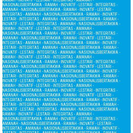
RAMAH - INOVATIF - LESTARI - INTEGRITAS - AMANAH -
NASIONALIS
BERTAKWA - RAMAH - INOVATIF - LESTARI - INTEGRITAS -
AMANAH - NASIONALIS
BERTAKWA - RAMAH - INOVATIF - LESTARI -
INTEGRITAS - AMANAH - NASIONALIS
BERTAKWA - RAMAH - INOVATIF -
LESTARI - INTEGRITAS - AMANAH - NASIONALIS
BERTAKWA - RAMAH -
INOVATIF - LESTARI - INTEGRITAS - AMANAH - NASIONALIS
BERTAKWA -
RAMAH - INOVATIF - LESTARI - INTEGRITAS - AMANAH -
NASIONALIS
BERTAKWA - RAMAH - INOVATIF - LESTARI - INTEGRITAS -
AMANAH - NASIONALIS
BERTAKWA - RAMAH - INOVATIF - LESTARI -
INTEGRITAS - AMANAH - NASIONALIS
BERTAKWA - RAMAH - INOVATIF -
LESTARI - INTEGRITAS - AMANAH - NASIONALIS
BERTAKWA - RAMAH -
INOVATIF - LESTARI - INTEGRITAS - AMANAH - NASIONALIS
BERTAKWA -
RAMAH - INOVATIF - LESTARI - INTEGRITAS - AMANAH -
NASIONALIS
BERTAKWA - RAMAH - INOVATIF - LESTARI - INTEGRITAS -
AMANAH - NASIONALIS
BERTAKWA - RAMAH - INOVATIF - LESTARI -
INTEGRITAS - AMANAH - NASIONALIS
BERTAKWA - RAMAH - INOVATIF -
LESTARI - INTEGRITAS - AMANAH - NASIONALIS
BERTAKWA - RAMAH -
INOVATIF - LESTARI - INTEGRITAS - AMANAH - NASIONALIS
BERTAKWA -
RAMAH - INOVATIF - LESTARI - INTEGRITAS - AMANAH -
NASIONALIS
BERTAKWA - RAMAH - INOVATIF - LESTARI - INTEGRITAS -
AMANAH - NASIONALIS
BERTAKWA - RAMAH - INOVATIF - LESTARI -
INTEGRITAS - AMANAH - NASIONALIS
BERTAKWA - RAMAH - INOVATIF -
LESTARI - INTEGRITAS - AMANAH - NASIONALIS
BERTAKWA - RAMAH -
INOVATIF - LESTARI - INTEGRITAS - AMANAH - NASIONALIS
BERTAKWA -
RAMAH - INOVATIF - LESTARI - INTEGRITAS - AMANAH -
NASIONALIS
BERTAKWA - RAMAH - INOVATIF - LESTARI - INTEGRITAS -
AMANAH - NASIONALIS
BERTAKWA - RAMAH - INOVATIF - LESTARI -
INTEGRITAS - AMANAH - NASIONALIS
BERTAKWA - RAMAH - INOVATIF -