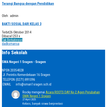
Terangi Bangsa dengan Pendidikan
Oleh : admin
BAKTI SOSIAL DARI KELAS 3
Terbit
26 Oktober 2014
Dibaca
1253 x
Tak Berkategori
dadksmansa
Info Sekolah
SMA Negeri 1 Sragen - Sragen
NPSN
20354028
Jl. Perintis Kemerdekaan 16 Sragen
TELEPON
(0271) 891096
EMAIL
info@sman1sragen.sch.id
Rocky
mengenai
Acara ROOTS DAY Ke-2 Agen Perubahan
SMA Negeri 1 Sragen
27 April 2025
Kelass, banyak siswa berprestasi