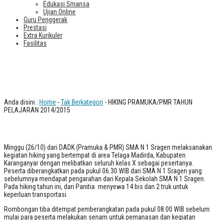
Edukasi Smansa
Ujian Online
Guru Penggerak
Prestasi
Extra Kurikuler
Fasilitas
HIKING PRAMUKA/PMR TAHUN
PELAJARAN 2014/2015
Anda disini :
Home
-
Tak Berkategori
- HIKING PRAMUKA/PMR TAHUN
PELAJARAN 2014/2015
Minggu (26/10) dari DADK (Pramuka & PMR) SMA N 1 Sragen melaksanakan
kegiatan hiking yang bertempat di area Telaga Madirda, Kabupaten
Karanganyar dengan melibatkan seluruh kelas X sebagai pesertanya.
Peserta diberangkatkan pada pukul 06.30 WIB dari SMA N 1 Sragen yang
sebelumnya mendapat pengarahan dari Kepala Sekolah SMA N 1 Sragen.
Pada hiking tahun ini, dari Panitia menyewa 14 bis dan 2 truk untuk
keperluan transportasi.
Rombongan tiba ditempat pemberangkatan pada pukul 08.00 WIB sebelum
mulai para peserta melakukan senam untuk pemanasan dan kegiatan