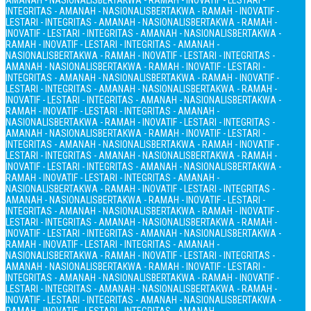
AMANAH - NASIONALIS
BERTAKWA - RAMAH - INOVATIF - LESTARI -
INTEGRITAS - AMANAH - NASIONALIS
BERTAKWA - RAMAH - INOVATIF -
LESTARI - INTEGRITAS - AMANAH - NASIONALIS
BERTAKWA - RAMAH -
INOVATIF - LESTARI - INTEGRITAS - AMANAH - NASIONALIS
BERTAKWA -
RAMAH - INOVATIF - LESTARI - INTEGRITAS - AMANAH -
NASIONALIS
BERTAKWA - RAMAH - INOVATIF - LESTARI - INTEGRITAS -
AMANAH - NASIONALIS
BERTAKWA - RAMAH - INOVATIF - LESTARI -
INTEGRITAS - AMANAH - NASIONALIS
BERTAKWA - RAMAH - INOVATIF -
LESTARI - INTEGRITAS - AMANAH - NASIONALIS
BERTAKWA - RAMAH -
INOVATIF - LESTARI - INTEGRITAS - AMANAH - NASIONALIS
BERTAKWA -
RAMAH - INOVATIF - LESTARI - INTEGRITAS - AMANAH -
NASIONALIS
BERTAKWA - RAMAH - INOVATIF - LESTARI - INTEGRITAS -
AMANAH - NASIONALIS
BERTAKWA - RAMAH - INOVATIF - LESTARI -
INTEGRITAS - AMANAH - NASIONALIS
BERTAKWA - RAMAH - INOVATIF -
LESTARI - INTEGRITAS - AMANAH - NASIONALIS
BERTAKWA - RAMAH -
INOVATIF - LESTARI - INTEGRITAS - AMANAH - NASIONALIS
BERTAKWA -
RAMAH - INOVATIF - LESTARI - INTEGRITAS - AMANAH -
NASIONALIS
BERTAKWA - RAMAH - INOVATIF - LESTARI - INTEGRITAS -
AMANAH - NASIONALIS
BERTAKWA - RAMAH - INOVATIF - LESTARI -
INTEGRITAS - AMANAH - NASIONALIS
BERTAKWA - RAMAH - INOVATIF -
LESTARI - INTEGRITAS - AMANAH - NASIONALIS
BERTAKWA - RAMAH -
INOVATIF - LESTARI - INTEGRITAS - AMANAH - NASIONALIS
BERTAKWA -
RAMAH - INOVATIF - LESTARI - INTEGRITAS - AMANAH -
NASIONALIS
BERTAKWA - RAMAH - INOVATIF - LESTARI - INTEGRITAS -
AMANAH - NASIONALIS
BERTAKWA - RAMAH - INOVATIF - LESTARI -
INTEGRITAS - AMANAH - NASIONALIS
BERTAKWA - RAMAH - INOVATIF -
LESTARI - INTEGRITAS - AMANAH - NASIONALIS
BERTAKWA - RAMAH -
INOVATIF - LESTARI - INTEGRITAS - AMANAH - NASIONALIS
BERTAKWA -