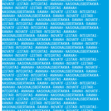
LESTARI - INTEGRITAS - AMANAH - NASIONALIS
BERTAKWA - RAMAH -
INOVATIF - LESTARI - INTEGRITAS - AMANAH - NASIONALIS
BERTAKWA -
RAMAH - INOVATIF - LESTARI - INTEGRITAS - AMANAH -
NASIONALIS
BERTAKWA - RAMAH - INOVATIF - LESTARI - INTEGRITAS -
AMANAH - NASIONALIS
BERTAKWA - RAMAH - INOVATIF - LESTARI -
INTEGRITAS - AMANAH - NASIONALIS
BERTAKWA - RAMAH - INOVATIF -
LESTARI - INTEGRITAS - AMANAH - NASIONALIS
BERTAKWA - RAMAH -
INOVATIF - LESTARI - INTEGRITAS - AMANAH - NASIONALIS
BERTAKWA -
RAMAH - INOVATIF - LESTARI - INTEGRITAS - AMANAH -
NASIONALIS
BERTAKWA - RAMAH - INOVATIF - LESTARI - INTEGRITAS -
AMANAH - NASIONALIS
BERTAKWA - RAMAH - INOVATIF - LESTARI -
INTEGRITAS - AMANAH - NASIONALIS
BERTAKWA - RAMAH - INOVATIF -
LESTARI - INTEGRITAS - AMANAH - NASIONALIS
BERTAKWA - RAMAH -
INOVATIF - LESTARI - INTEGRITAS - AMANAH - NASIONALIS
BERTAKWA -
RAMAH - INOVATIF - LESTARI - INTEGRITAS - AMANAH -
NASIONALIS
BERTAKWA - RAMAH - INOVATIF - LESTARI - INTEGRITAS -
AMANAH - NASIONALIS
BERTAKWA - RAMAH - INOVATIF - LESTARI -
INTEGRITAS - AMANAH - NASIONALIS
BERTAKWA - RAMAH - INOVATIF -
LESTARI - INTEGRITAS - AMANAH - NASIONALIS
BERTAKWA - RAMAH -
INOVATIF - LESTARI - INTEGRITAS - AMANAH - NASIONALIS
BERTAKWA -
RAMAH - INOVATIF - LESTARI - INTEGRITAS - AMANAH -
NASIONALIS
BERTAKWA - RAMAH - INOVATIF - LESTARI - INTEGRITAS -
AMANAH - NASIONALIS
BERTAKWA - RAMAH - INOVATIF - LESTARI -
INTEGRITAS - AMANAH - NASIONALIS
BERTAKWA - RAMAH - INOVATIF -
LESTARI - INTEGRITAS - AMANAH - NASIONALIS
BERTAKWA - RAMAH -
INOVATIF - LESTARI - INTEGRITAS - AMANAH - NASIONALIS
BERTAKWA -
RAMAH - INOVATIF - LESTARI - INTEGRITAS - AMANAH -
NASIONALIS
BERTAKWA - RAMAH - INOVATIF - LESTARI - INTEGRITAS -