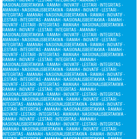
RAMAH - INOVATIF - LESTARI - INTEGRITAS - AMANAH -
NASIONALIS
BERTAKWA - RAMAH - INOVATIF - LESTARI - INTEGRITAS -
AMANAH - NASIONALIS
BERTAKWA - RAMAH - INOVATIF - LESTARI -
INTEGRITAS - AMANAH - NASIONALIS
BERTAKWA - RAMAH - INOVATIF -
LESTARI - INTEGRITAS - AMANAH - NASIONALIS
BERTAKWA - RAMAH -
INOVATIF - LESTARI - INTEGRITAS - AMANAH - NASIONALIS
BERTAKWA -
RAMAH - INOVATIF - LESTARI - INTEGRITAS - AMANAH -
NASIONALIS
BERTAKWA - RAMAH - INOVATIF - LESTARI - INTEGRITAS -
AMANAH - NASIONALIS
BERTAKWA - RAMAH - INOVATIF - LESTARI -
INTEGRITAS - AMANAH - NASIONALIS
BERTAKWA - RAMAH - INOVATIF -
LESTARI - INTEGRITAS - AMANAH - NASIONALIS
BERTAKWA - RAMAH -
INOVATIF - LESTARI - INTEGRITAS - AMANAH - NASIONALIS
BERTAKWA -
RAMAH - INOVATIF - LESTARI - INTEGRITAS - AMANAH -
NASIONALIS
BERTAKWA - RAMAH - INOVATIF - LESTARI - INTEGRITAS -
AMANAH - NASIONALIS
BERTAKWA - RAMAH - INOVATIF - LESTARI -
INTEGRITAS - AMANAH - NASIONALIS
BERTAKWA - RAMAH - INOVATIF -
LESTARI - INTEGRITAS - AMANAH - NASIONALIS
BERTAKWA - RAMAH -
INOVATIF - LESTARI - INTEGRITAS - AMANAH - NASIONALIS
BERTAKWA -
RAMAH - INOVATIF - LESTARI - INTEGRITAS - AMANAH -
NASIONALIS
BERTAKWA - RAMAH - INOVATIF - LESTARI - INTEGRITAS -
AMANAH - NASIONALIS
BERTAKWA - RAMAH - INOVATIF - LESTARI -
INTEGRITAS - AMANAH - NASIONALIS
BERTAKWA - RAMAH - INOVATIF -
LESTARI - INTEGRITAS - AMANAH - NASIONALIS
BERTAKWA - RAMAH -
INOVATIF - LESTARI - INTEGRITAS - AMANAH - NASIONALIS
BERTAKWA -
RAMAH - INOVATIF - LESTARI - INTEGRITAS - AMANAH -
NASIONALIS
BERTAKWA - RAMAH - INOVATIF - LESTARI - INTEGRITAS -
AMANAH - NASIONALIS
BERTAKWA - RAMAH - INOVATIF - LESTARI -
INTEGRITAS - AMANAH - NASIONALIS
BERTAKWA - RAMAH - INOVATIF -