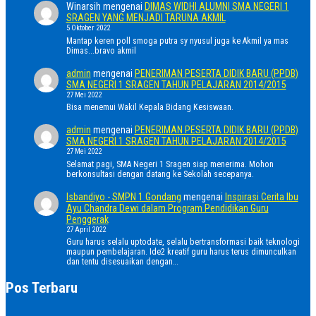
Winarsih
mengenai
DIMAS WIDHI ALUMNI SMA NEGERI 1
SRAGEN YANG MENJADI TARUNA AKMIL
5 Oktober 2022
Mantap keren poll smoga putra sy nyusul juga ke Akmil ya mas
Dimas...bravo akmil
admin
mengenai
PENERIMAN PESERTA DIDIK BARU (PPDB)
SMA NEGERI 1 SRAGEN TAHUN PELAJARAN 2014/2015
27 Mei 2022
Bisa menemui Wakil Kepala Bidang Kesiswaan.
admin
mengenai
PENERIMAN PESERTA DIDIK BARU (PPDB)
SMA NEGERI 1 SRAGEN TAHUN PELAJARAN 2014/2015
27 Mei 2022
Selamat pagi, SMA Negeri 1 Sragen siap menerima. Mohon
berkonsultasi dengan datang ke Sekolah secepanya.
Isbandiyo - SMPN 1 Gondang
mengenai
Inspirasi Cerita Ibu
Ayu Chandra Dewi dalam Program Pendidikan Guru
Penggerak
27 April 2022
Guru harus selalu uptodate, selalu bertransformasi baik teknologi
maupun pembelajaran. Ide2 kreatif guru harus terus dimunculkan
dan tentu disesuaikan dengan…
Pos Terbaru