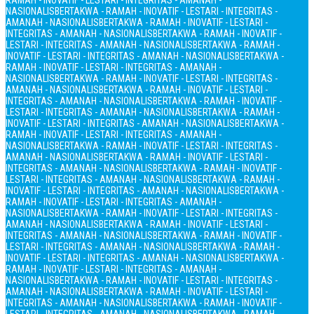
RAMAH - INOVATIF - LESTARI - INTEGRITAS - AMANAH -
NASIONALIS
BERTAKWA - RAMAH - INOVATIF - LESTARI - INTEGRITAS -
AMANAH - NASIONALIS
BERTAKWA - RAMAH - INOVATIF - LESTARI -
INTEGRITAS - AMANAH - NASIONALIS
BERTAKWA - RAMAH - INOVATIF -
LESTARI - INTEGRITAS - AMANAH - NASIONALIS
BERTAKWA - RAMAH -
INOVATIF - LESTARI - INTEGRITAS - AMANAH - NASIONALIS
BERTAKWA -
RAMAH - INOVATIF - LESTARI - INTEGRITAS - AMANAH -
NASIONALIS
BERTAKWA - RAMAH - INOVATIF - LESTARI - INTEGRITAS -
AMANAH - NASIONALIS
BERTAKWA - RAMAH - INOVATIF - LESTARI -
INTEGRITAS - AMANAH - NASIONALIS
BERTAKWA - RAMAH - INOVATIF -
LESTARI - INTEGRITAS - AMANAH - NASIONALIS
BERTAKWA - RAMAH -
INOVATIF - LESTARI - INTEGRITAS - AMANAH - NASIONALIS
BERTAKWA -
RAMAH - INOVATIF - LESTARI - INTEGRITAS - AMANAH -
NASIONALIS
BERTAKWA - RAMAH - INOVATIF - LESTARI - INTEGRITAS -
AMANAH - NASIONALIS
BERTAKWA - RAMAH - INOVATIF - LESTARI -
INTEGRITAS - AMANAH - NASIONALIS
BERTAKWA - RAMAH - INOVATIF -
LESTARI - INTEGRITAS - AMANAH - NASIONALIS
BERTAKWA - RAMAH -
INOVATIF - LESTARI - INTEGRITAS - AMANAH - NASIONALIS
BERTAKWA -
RAMAH - INOVATIF - LESTARI - INTEGRITAS - AMANAH -
NASIONALIS
BERTAKWA - RAMAH - INOVATIF - LESTARI - INTEGRITAS -
AMANAH - NASIONALIS
BERTAKWA - RAMAH - INOVATIF - LESTARI -
INTEGRITAS - AMANAH - NASIONALIS
BERTAKWA - RAMAH - INOVATIF -
LESTARI - INTEGRITAS - AMANAH - NASIONALIS
BERTAKWA - RAMAH -
INOVATIF - LESTARI - INTEGRITAS - AMANAH - NASIONALIS
BERTAKWA -
RAMAH - INOVATIF - LESTARI - INTEGRITAS - AMANAH -
NASIONALIS
BERTAKWA - RAMAH - INOVATIF - LESTARI - INTEGRITAS -
AMANAH - NASIONALIS
BERTAKWA - RAMAH - INOVATIF - LESTARI -
INTEGRITAS - AMANAH - NASIONALIS
BERTAKWA - RAMAH - INOVATIF -