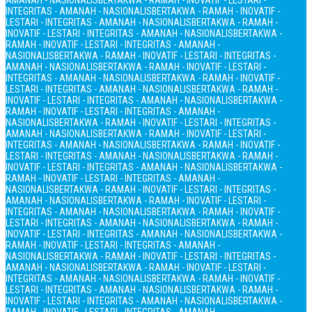
AMANAH - NASIONALIS
BERTAKWA - RAMAH - INOVATIF - LESTARI -
INTEGRITAS - AMANAH - NASIONALIS
BERTAKWA - RAMAH - INOVATIF -
LESTARI - INTEGRITAS - AMANAH - NASIONALIS
BERTAKWA - RAMAH -
INOVATIF - LESTARI - INTEGRITAS - AMANAH - NASIONALIS
BERTAKWA -
RAMAH - INOVATIF - LESTARI - INTEGRITAS - AMANAH -
NASIONALIS
BERTAKWA - RAMAH - INOVATIF - LESTARI - INTEGRITAS -
AMANAH - NASIONALIS
BERTAKWA - RAMAH - INOVATIF - LESTARI -
INTEGRITAS - AMANAH - NASIONALIS
BERTAKWA - RAMAH - INOVATIF -
LESTARI - INTEGRITAS - AMANAH - NASIONALIS
BERTAKWA - RAMAH -
INOVATIF - LESTARI - INTEGRITAS - AMANAH - NASIONALIS
BERTAKWA -
RAMAH - INOVATIF - LESTARI - INTEGRITAS - AMANAH -
NASIONALIS
BERTAKWA - RAMAH - INOVATIF - LESTARI - INTEGRITAS -
AMANAH - NASIONALIS
BERTAKWA - RAMAH - INOVATIF - LESTARI -
INTEGRITAS - AMANAH - NASIONALIS
BERTAKWA - RAMAH - INOVATIF -
LESTARI - INTEGRITAS - AMANAH - NASIONALIS
BERTAKWA - RAMAH -
INOVATIF - LESTARI - INTEGRITAS - AMANAH - NASIONALIS
BERTAKWA -
RAMAH - INOVATIF - LESTARI - INTEGRITAS - AMANAH -
NASIONALIS
BERTAKWA - RAMAH - INOVATIF - LESTARI - INTEGRITAS -
AMANAH - NASIONALIS
BERTAKWA - RAMAH - INOVATIF - LESTARI -
INTEGRITAS - AMANAH - NASIONALIS
BERTAKWA - RAMAH - INOVATIF -
LESTARI - INTEGRITAS - AMANAH - NASIONALIS
BERTAKWA - RAMAH -
INOVATIF - LESTARI - INTEGRITAS - AMANAH - NASIONALIS
BERTAKWA -
RAMAH - INOVATIF - LESTARI - INTEGRITAS - AMANAH -
NASIONALIS
BERTAKWA - RAMAH - INOVATIF - LESTARI - INTEGRITAS -
AMANAH - NASIONALIS
BERTAKWA - RAMAH - INOVATIF - LESTARI -
INTEGRITAS - AMANAH - NASIONALIS
BERTAKWA - RAMAH - INOVATIF -
LESTARI - INTEGRITAS - AMANAH - NASIONALIS
BERTAKWA - RAMAH -
INOVATIF - LESTARI - INTEGRITAS - AMANAH - NASIONALIS
BERTAKWA -