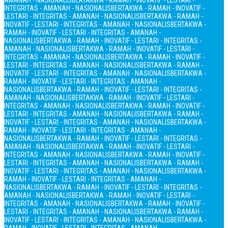
AMANAH - NASIONALIS
BERTAKWA - RAMAH - INOVATIF - LESTARI -
INTEGRITAS - AMANAH - NASIONALIS
BERTAKWA - RAMAH - INOVATIF -
LESTARI - INTEGRITAS - AMANAH - NASIONALIS
BERTAKWA - RAMAH -
INOVATIF - LESTARI - INTEGRITAS - AMANAH - NASIONALIS
BERTAKWA -
RAMAH - INOVATIF - LESTARI - INTEGRITAS - AMANAH -
NASIONALIS
BERTAKWA - RAMAH - INOVATIF - LESTARI - INTEGRITAS -
AMANAH - NASIONALIS
BERTAKWA - RAMAH - INOVATIF - LESTARI -
INTEGRITAS - AMANAH - NASIONALIS
BERTAKWA - RAMAH - INOVATIF -
LESTARI - INTEGRITAS - AMANAH - NASIONALIS
BERTAKWA - RAMAH -
INOVATIF - LESTARI - INTEGRITAS - AMANAH - NASIONALIS
BERTAKWA -
RAMAH - INOVATIF - LESTARI - INTEGRITAS - AMANAH -
NASIONALIS
BERTAKWA - RAMAH - INOVATIF - LESTARI - INTEGRITAS -
AMANAH - NASIONALIS
BERTAKWA - RAMAH - INOVATIF - LESTARI -
INTEGRITAS - AMANAH - NASIONALIS
BERTAKWA - RAMAH - INOVATIF -
LESTARI - INTEGRITAS - AMANAH - NASIONALIS
BERTAKWA - RAMAH -
INOVATIF - LESTARI - INTEGRITAS - AMANAH - NASIONALIS
BERTAKWA -
RAMAH - INOVATIF - LESTARI - INTEGRITAS - AMANAH -
NASIONALIS
BERTAKWA - RAMAH - INOVATIF - LESTARI - INTEGRITAS -
AMANAH - NASIONALIS
BERTAKWA - RAMAH - INOVATIF - LESTARI -
INTEGRITAS - AMANAH - NASIONALIS
BERTAKWA - RAMAH - INOVATIF -
LESTARI - INTEGRITAS - AMANAH - NASIONALIS
BERTAKWA - RAMAH -
INOVATIF - LESTARI - INTEGRITAS - AMANAH - NASIONALIS
BERTAKWA -
RAMAH - INOVATIF - LESTARI - INTEGRITAS - AMANAH -
NASIONALIS
BERTAKWA - RAMAH - INOVATIF - LESTARI - INTEGRITAS -
AMANAH - NASIONALIS
BERTAKWA - RAMAH - INOVATIF - LESTARI -
INTEGRITAS - AMANAH - NASIONALIS
BERTAKWA - RAMAH - INOVATIF -
LESTARI - INTEGRITAS - AMANAH - NASIONALIS
BERTAKWA - RAMAH -
INOVATIF - LESTARI - INTEGRITAS - AMANAH - NASIONALIS
BERTAKWA -