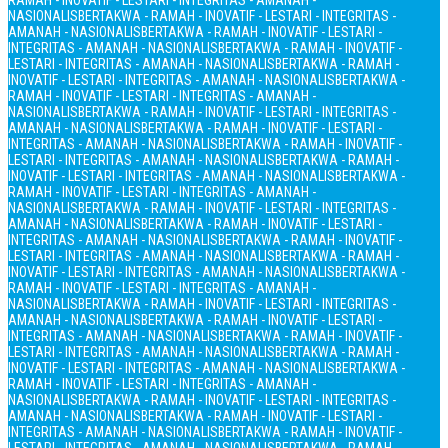
RAMAH - INOVATIF - LESTARI - INTEGRITAS - AMANAH -
NASIONALIS
BERTAKWA - RAMAH - INOVATIF - LESTARI - INTEGRITAS -
AMANAH - NASIONALIS
BERTAKWA - RAMAH - INOVATIF - LESTARI -
INTEGRITAS - AMANAH - NASIONALIS
BERTAKWA - RAMAH - INOVATIF -
LESTARI - INTEGRITAS - AMANAH - NASIONALIS
BERTAKWA - RAMAH -
INOVATIF - LESTARI - INTEGRITAS - AMANAH - NASIONALIS
BERTAKWA -
RAMAH - INOVATIF - LESTARI - INTEGRITAS - AMANAH -
NASIONALIS
BERTAKWA - RAMAH - INOVATIF - LESTARI - INTEGRITAS -
AMANAH - NASIONALIS
BERTAKWA - RAMAH - INOVATIF - LESTARI -
INTEGRITAS - AMANAH - NASIONALIS
BERTAKWA - RAMAH - INOVATIF -
LESTARI - INTEGRITAS - AMANAH - NASIONALIS
BERTAKWA - RAMAH -
INOVATIF - LESTARI - INTEGRITAS - AMANAH - NASIONALIS
BERTAKWA -
RAMAH - INOVATIF - LESTARI - INTEGRITAS - AMANAH -
NASIONALIS
BERTAKWA - RAMAH - INOVATIF - LESTARI - INTEGRITAS -
AMANAH - NASIONALIS
BERTAKWA - RAMAH - INOVATIF - LESTARI -
INTEGRITAS - AMANAH - NASIONALIS
BERTAKWA - RAMAH - INOVATIF -
LESTARI - INTEGRITAS - AMANAH - NASIONALIS
BERTAKWA - RAMAH -
INOVATIF - LESTARI - INTEGRITAS - AMANAH - NASIONALIS
BERTAKWA -
RAMAH - INOVATIF - LESTARI - INTEGRITAS - AMANAH -
NASIONALIS
BERTAKWA - RAMAH - INOVATIF - LESTARI - INTEGRITAS -
AMANAH - NASIONALIS
BERTAKWA - RAMAH - INOVATIF - LESTARI -
INTEGRITAS - AMANAH - NASIONALIS
BERTAKWA - RAMAH - INOVATIF -
LESTARI - INTEGRITAS - AMANAH - NASIONALIS
BERTAKWA - RAMAH -
INOVATIF - LESTARI - INTEGRITAS - AMANAH - NASIONALIS
BERTAKWA -
RAMAH - INOVATIF - LESTARI - INTEGRITAS - AMANAH -
NASIONALIS
BERTAKWA - RAMAH - INOVATIF - LESTARI - INTEGRITAS -
AMANAH - NASIONALIS
BERTAKWA - RAMAH - INOVATIF - LESTARI -
INTEGRITAS - AMANAH - NASIONALIS
BERTAKWA - RAMAH - INOVATIF -