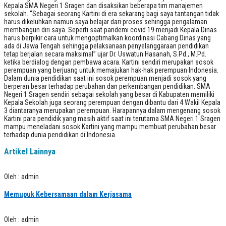
Kepala SMA Negeri 1 Sragen dan disaksikan beberapa tim manajemen
sekolah. “Sebagai seorang Kartini di era sekarang bagi saya tantangan tidak
harus dikeluhkan namun saya belajar dari proses sehingga pengalaman
membangun diri saya. Seperti saat pandemi covid 19 menjadi Kepala Dinas
harus berpikir cara untuk mengoptimalkan koordinasi Cabang Dinas yang
ada di Jawa Tengah sehingga pelaksanaan penyelanggaraan pendidikan
tetap berjalan secara maksimal” ujar Dr. Uswatun Hasanah, S.Pd., M.Pd.
ketika berdialog dengan pembawa acara. Kartini sendiri merupakan sosok
perempuan yang berjuang untuk memajukan hak-hak perempuan Indonesia.
Dalam dunia pendidikan saat ini sosok perempuan menjadi sosok yang
berperan besar terhadap perubahan dan perkembangan pendidikan. SMA
Negeri 1 Sragen sendiri sebagai sekolah yang besar di Kabupaten memiliki
Kepala Sekolah juga seorang perempuan dengan dibantu dari 4 Wakil Kepala
3 diantaranya merupakan perempuan. Harapannya dalam mengenang sosok
Kartini para pendidik yang masih aktif saat ini terutama SMA Negeri 1 Sragen
mampu meneladani sosok Kartini yang mampu membuat perubahan besar
terhadap dunia pendidikan di Indonesia.
Artikel Lainnya
Oleh : admin
Memupuk Kebersamaan dalam Kerjasama
Oleh : admin