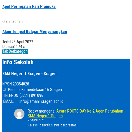
Apel Peringatan Hari Pramuka
Oleh : admin
Alam Tempat Belajar Menyenangkan
Terbit
28 April 2022
Dibaca
1174 x
Tak Berkategori
Info Sekolah
SMA Negeri 1 Sragen - Sragen
NPSN
20354028
Jl. Perintis Kemerdekaan 16 Sragen
TELEPON
(0271) 891096
EMAIL
info@sman1sragen.sch.id
Rocky
mengenai
Acara ROOTS DAY Ke-2 Agen Perubahan
SMA Negeri 1 Sragen
27 April 2025
Kelass, banyak siswa berprestasi