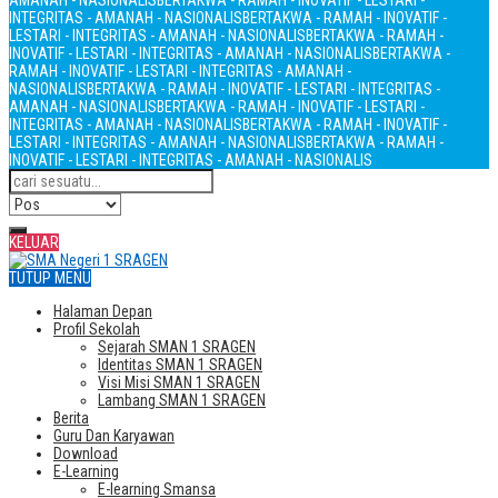
AMANAH - NASIONALIS
BERTAKWA - RAMAH - INOVATIF - LESTARI -
INTEGRITAS - AMANAH - NASIONALIS
BERTAKWA - RAMAH - INOVATIF -
LESTARI - INTEGRITAS - AMANAH - NASIONALIS
BERTAKWA - RAMAH -
INOVATIF - LESTARI - INTEGRITAS - AMANAH - NASIONALIS
BERTAKWA -
RAMAH - INOVATIF - LESTARI - INTEGRITAS - AMANAH -
NASIONALIS
BERTAKWA - RAMAH - INOVATIF - LESTARI - INTEGRITAS -
AMANAH - NASIONALIS
BERTAKWA - RAMAH - INOVATIF - LESTARI -
INTEGRITAS - AMANAH - NASIONALIS
BERTAKWA - RAMAH - INOVATIF -
LESTARI - INTEGRITAS - AMANAH - NASIONALIS
BERTAKWA - RAMAH -
INOVATIF - LESTARI - INTEGRITAS - AMANAH - NASIONALIS
KELUAR
TUTUP MENU
Halaman Depan
Profil Sekolah
Sejarah SMAN 1 SRAGEN
Identitas SMAN 1 SRAGEN
Visi Misi SMAN 1 SRAGEN
Lambang SMAN 1 SRAGEN
Berita
Guru Dan Karyawan
Download
E-Learning
E-learning Smansa