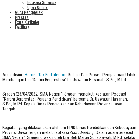
Edukasi Smansa
Ujian Online
Guru Penggerak
Prestasi
Extra Kurikuler
Fasilitas
Belajar Dari Proses Pengalaman Untuk
Membangun Diri “Kartini Berprestasi”
Dr. Uswatun Hasanah, S.Pd., M.Pd.
Anda disini :
Home
-
Tak Berkategori
- Belajar Dari Proses Pengalaman Untuk
Membangun Diri “Kartini Berprestasi” Dr. Uswatun Hasanah, S.Pd., M.Pd.
Sragen (28/04/2022) SMA Negeri 1 Sragen mengikuti kegiatan Podcast
“Kartini Berprestasi Pejuang Pendidikan” bersama Dr. Uswatun Hasanah,
S.Pd., M.Pd. Kepala Dinas Pendidikan dan Kebudayaan Provinsi Jawa
Tengah.
Kegiatan yang dilaksanakan oleh tim PPID Dinas Pendidikan dan Kebudayaan
Provinsi Jawa Tengah melalui aplikasi
Zoom Meeting.
Dalam acara tersebut
SMA Negeri 1 Sragen diwakili oleh Dra. Beti Marga Sulistyawati, M.Pd. selaku