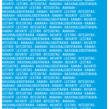
LESTARI - INTEGRITAS - AMANAH - NASIONALIS
BERTAKWA - RAMAH -
INOVATIF - LESTARI - INTEGRITAS - AMANAH - NASIONALIS
BERTAKWA -
RAMAH - INOVATIF - LESTARI - INTEGRITAS - AMANAH -
NASIONALIS
BERTAKWA - RAMAH - INOVATIF - LESTARI - INTEGRITAS -
AMANAH - NASIONALIS
BERTAKWA - RAMAH - INOVATIF - LESTARI -
INTEGRITAS - AMANAH - NASIONALIS
BERTAKWA - RAMAH - INOVATIF -
LESTARI - INTEGRITAS - AMANAH - NASIONALIS
BERTAKWA - RAMAH -
INOVATIF - LESTARI - INTEGRITAS - AMANAH - NASIONALIS
BERTAKWA -
RAMAH - INOVATIF - LESTARI - INTEGRITAS - AMANAH -
NASIONALIS
BERTAKWA - RAMAH - INOVATIF - LESTARI - INTEGRITAS -
AMANAH - NASIONALIS
BERTAKWA - RAMAH - INOVATIF - LESTARI -
INTEGRITAS - AMANAH - NASIONALIS
BERTAKWA - RAMAH - INOVATIF -
LESTARI - INTEGRITAS - AMANAH - NASIONALIS
BERTAKWA - RAMAH -
INOVATIF - LESTARI - INTEGRITAS - AMANAH - NASIONALIS
BERTAKWA -
RAMAH - INOVATIF - LESTARI - INTEGRITAS - AMANAH -
NASIONALIS
BERTAKWA - RAMAH - INOVATIF - LESTARI - INTEGRITAS -
AMANAH - NASIONALIS
BERTAKWA - RAMAH - INOVATIF - LESTARI -
INTEGRITAS - AMANAH - NASIONALIS
BERTAKWA - RAMAH - INOVATIF -
LESTARI - INTEGRITAS - AMANAH - NASIONALIS
BERTAKWA - RAMAH -
INOVATIF - LESTARI - INTEGRITAS - AMANAH - NASIONALIS
BERTAKWA -
RAMAH - INOVATIF - LESTARI - INTEGRITAS - AMANAH -
NASIONALIS
BERTAKWA - RAMAH - INOVATIF - LESTARI - INTEGRITAS -
AMANAH - NASIONALIS
BERTAKWA - RAMAH - INOVATIF - LESTARI -
INTEGRITAS - AMANAH - NASIONALIS
BERTAKWA - RAMAH - INOVATIF -
LESTARI - INTEGRITAS - AMANAH - NASIONALIS
BERTAKWA - RAMAH -
INOVATIF - LESTARI - INTEGRITAS - AMANAH - NASIONALIS
BERTAKWA -
RAMAH - INOVATIF - LESTARI - INTEGRITAS - AMANAH -
NASIONALIS
BERTAKWA - RAMAH - INOVATIF - LESTARI - INTEGRITAS -