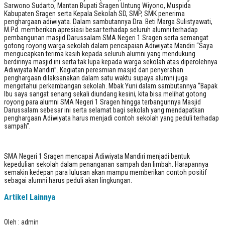
Sarwono Sudarto, Mantan Bupati Sragen Untung Wiyono, Muspida
Kabupaten Sragen serta Kepala Sekolah SD, SMP, SMK penerima
penghargaan adiwiyata. Dalam sambutannya Dra. Beti Marga Sulistyawati,
M.Pd. memberikan apresiasi besar terhadap seluruh alumni terhadap
pembangunan masjid Darussalam SMA Negeri 1 Sragen serta semangat
gotong royong warga sekolah dalam pencapaian Adiwiyata Mandiri “Saya
mengucapkan terima kasih kepada seluruh alumni yang mendukung
berdirinya masjid ini serta tak lupa kepada warga sekolah atas diperolehnya
Adiwiyata Mandiri”. Kegiatan peresmian masjid dan penyerahan
penghargaan dilaksanakan dalam satu waktu supaya alumni juga
mengetahui perkembangan sekolah. Mbak Yuni dalam sambutannya “Bapak
Ibu saya sangat senang sekali diundang kesini, kita bisa melihat gotong
royong para alumni SMA Negeri 1 Sragen hingga terbangunnya Masjid
Darussalam sebesar ini serta selamat bagi sekolah yang mendapatkan
penghargaan Adiwiyata harus menjadi contoh sekolah yang peduli terhadap
sampah”.
SMA Negeri 1 Sragen mencapai Adiwiyata Mandiri menjadi bentuk
kepedulian sekolah dalam penanganan sampah dan limbah. Harapannya
semakin kedepan para lulusan akan mampu memberikan contoh positif
sebagai alumni harus peduli akan lingkungan.
Artikel Lainnya
Oleh : admin