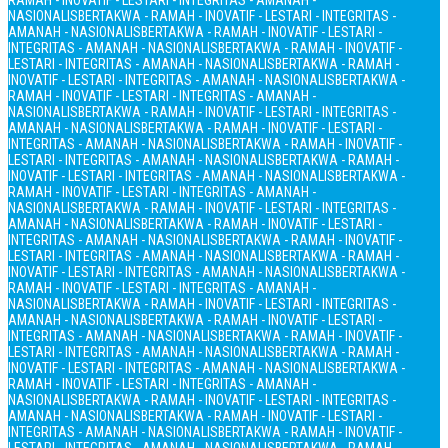
RAMAH - INOVATIF - LESTARI - INTEGRITAS - AMANAH -
NASIONALIS
BERTAKWA - RAMAH - INOVATIF - LESTARI - INTEGRITAS -
AMANAH - NASIONALIS
BERTAKWA - RAMAH - INOVATIF - LESTARI -
INTEGRITAS - AMANAH - NASIONALIS
BERTAKWA - RAMAH - INOVATIF -
LESTARI - INTEGRITAS - AMANAH - NASIONALIS
BERTAKWA - RAMAH -
INOVATIF - LESTARI - INTEGRITAS - AMANAH - NASIONALIS
BERTAKWA -
RAMAH - INOVATIF - LESTARI - INTEGRITAS - AMANAH -
NASIONALIS
BERTAKWA - RAMAH - INOVATIF - LESTARI - INTEGRITAS -
AMANAH - NASIONALIS
BERTAKWA - RAMAH - INOVATIF - LESTARI -
INTEGRITAS - AMANAH - NASIONALIS
BERTAKWA - RAMAH - INOVATIF -
LESTARI - INTEGRITAS - AMANAH - NASIONALIS
BERTAKWA - RAMAH -
INOVATIF - LESTARI - INTEGRITAS - AMANAH - NASIONALIS
BERTAKWA -
RAMAH - INOVATIF - LESTARI - INTEGRITAS - AMANAH -
NASIONALIS
BERTAKWA - RAMAH - INOVATIF - LESTARI - INTEGRITAS -
AMANAH - NASIONALIS
BERTAKWA - RAMAH - INOVATIF - LESTARI -
INTEGRITAS - AMANAH - NASIONALIS
BERTAKWA - RAMAH - INOVATIF -
LESTARI - INTEGRITAS - AMANAH - NASIONALIS
BERTAKWA - RAMAH -
INOVATIF - LESTARI - INTEGRITAS - AMANAH - NASIONALIS
BERTAKWA -
RAMAH - INOVATIF - LESTARI - INTEGRITAS - AMANAH -
NASIONALIS
BERTAKWA - RAMAH - INOVATIF - LESTARI - INTEGRITAS -
AMANAH - NASIONALIS
BERTAKWA - RAMAH - INOVATIF - LESTARI -
INTEGRITAS - AMANAH - NASIONALIS
BERTAKWA - RAMAH - INOVATIF -
LESTARI - INTEGRITAS - AMANAH - NASIONALIS
BERTAKWA - RAMAH -
INOVATIF - LESTARI - INTEGRITAS - AMANAH - NASIONALIS
BERTAKWA -
RAMAH - INOVATIF - LESTARI - INTEGRITAS - AMANAH -
NASIONALIS
BERTAKWA - RAMAH - INOVATIF - LESTARI - INTEGRITAS -
AMANAH - NASIONALIS
BERTAKWA - RAMAH - INOVATIF - LESTARI -
INTEGRITAS - AMANAH - NASIONALIS
BERTAKWA - RAMAH - INOVATIF -