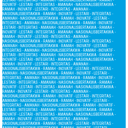
LESTARI - INTEGRITAS - AMANAH - NASIONALIS
BERTAKWA - RAMAH -
INOVATIF - LESTARI - INTEGRITAS - AMANAH - NASIONALIS
BERTAKWA -
RAMAH - INOVATIF - LESTARI - INTEGRITAS - AMANAH -
NASIONALIS
BERTAKWA - RAMAH - INOVATIF - LESTARI - INTEGRITAS -
AMANAH - NASIONALIS
BERTAKWA - RAMAH - INOVATIF - LESTARI -
INTEGRITAS - AMANAH - NASIONALIS
BERTAKWA - RAMAH - INOVATIF -
LESTARI - INTEGRITAS - AMANAH - NASIONALIS
BERTAKWA - RAMAH -
INOVATIF - LESTARI - INTEGRITAS - AMANAH - NASIONALIS
BERTAKWA -
RAMAH - INOVATIF - LESTARI - INTEGRITAS - AMANAH -
NASIONALIS
BERTAKWA - RAMAH - INOVATIF - LESTARI - INTEGRITAS -
AMANAH - NASIONALIS
BERTAKWA - RAMAH - INOVATIF - LESTARI -
INTEGRITAS - AMANAH - NASIONALIS
BERTAKWA - RAMAH - INOVATIF -
LESTARI - INTEGRITAS - AMANAH - NASIONALIS
BERTAKWA - RAMAH -
INOVATIF - LESTARI - INTEGRITAS - AMANAH - NASIONALIS
BERTAKWA -
RAMAH - INOVATIF - LESTARI - INTEGRITAS - AMANAH -
NASIONALIS
BERTAKWA - RAMAH - INOVATIF - LESTARI - INTEGRITAS -
AMANAH - NASIONALIS
BERTAKWA - RAMAH - INOVATIF - LESTARI -
INTEGRITAS - AMANAH - NASIONALIS
BERTAKWA - RAMAH - INOVATIF -
LESTARI - INTEGRITAS - AMANAH - NASIONALIS
BERTAKWA - RAMAH -
INOVATIF - LESTARI - INTEGRITAS - AMANAH - NASIONALIS
BERTAKWA -
RAMAH - INOVATIF - LESTARI - INTEGRITAS - AMANAH -
NASIONALIS
BERTAKWA - RAMAH - INOVATIF - LESTARI - INTEGRITAS -
AMANAH - NASIONALIS
BERTAKWA - RAMAH - INOVATIF - LESTARI -
INTEGRITAS - AMANAH - NASIONALIS
BERTAKWA - RAMAH - INOVATIF -
LESTARI - INTEGRITAS - AMANAH - NASIONALIS
BERTAKWA - RAMAH -
INOVATIF - LESTARI - INTEGRITAS - AMANAH - NASIONALIS
BERTAKWA -
RAMAH - INOVATIF - LESTARI - INTEGRITAS - AMANAH -
NASIONALIS
BERTAKWA - RAMAH - INOVATIF - LESTARI - INTEGRITAS -