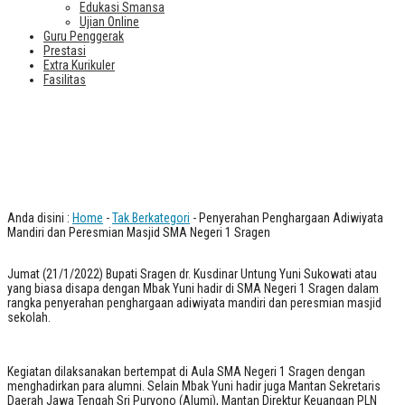
Edukasi Smansa
Ujian Online
Guru Penggerak
Prestasi
Extra Kurikuler
Fasilitas
Penyerahan Penghargaan Adiwiyata
Mandiri dan Peresmian Masjid SMA
Negeri 1 Sragen
Anda disini :
Home
-
Tak Berkategori
- Penyerahan Penghargaan Adiwiyata
Mandiri dan Peresmian Masjid SMA Negeri 1 Sragen
Jumat (21/1/2022) Bupati Sragen dr. Kusdinar Untung Yuni Sukowati atau
yang biasa disapa dengan Mbak Yuni hadir di SMA Negeri 1 Sragen dalam
rangka penyerahan penghargaan adiwiyata mandiri dan peresmian masjid
sekolah.
Kegiatan dilaksanakan bertempat di Aula SMA Negeri 1 Sragen dengan
menghadirkan para alumni. Selain Mbak Yuni hadir juga Mantan Sekretaris
Daerah Jawa Tengah Sri Puryono (Alumi), Mantan Direktur Keuangan PLN