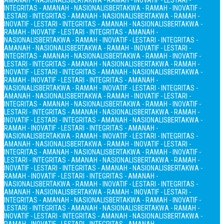
AMANAH - NASIONALIS
BERTAKWA - RAMAH - INOVATIF - LESTARI -
INTEGRITAS - AMANAH - NASIONALIS
BERTAKWA - RAMAH - INOVATIF -
LESTARI - INTEGRITAS - AMANAH - NASIONALIS
BERTAKWA - RAMAH -
INOVATIF - LESTARI - INTEGRITAS - AMANAH - NASIONALIS
BERTAKWA -
RAMAH - INOVATIF - LESTARI - INTEGRITAS - AMANAH -
NASIONALIS
BERTAKWA - RAMAH - INOVATIF - LESTARI - INTEGRITAS -
AMANAH - NASIONALIS
BERTAKWA - RAMAH - INOVATIF - LESTARI -
INTEGRITAS - AMANAH - NASIONALIS
BERTAKWA - RAMAH - INOVATIF -
LESTARI - INTEGRITAS - AMANAH - NASIONALIS
BERTAKWA - RAMAH -
INOVATIF - LESTARI - INTEGRITAS - AMANAH - NASIONALIS
BERTAKWA -
RAMAH - INOVATIF - LESTARI - INTEGRITAS - AMANAH -
NASIONALIS
BERTAKWA - RAMAH - INOVATIF - LESTARI - INTEGRITAS -
AMANAH - NASIONALIS
BERTAKWA - RAMAH - INOVATIF - LESTARI -
INTEGRITAS - AMANAH - NASIONALIS
BERTAKWA - RAMAH - INOVATIF -
LESTARI - INTEGRITAS - AMANAH - NASIONALIS
BERTAKWA - RAMAH -
INOVATIF - LESTARI - INTEGRITAS - AMANAH - NASIONALIS
BERTAKWA -
RAMAH - INOVATIF - LESTARI - INTEGRITAS - AMANAH -
NASIONALIS
BERTAKWA - RAMAH - INOVATIF - LESTARI - INTEGRITAS -
AMANAH - NASIONALIS
BERTAKWA - RAMAH - INOVATIF - LESTARI -
INTEGRITAS - AMANAH - NASIONALIS
BERTAKWA - RAMAH - INOVATIF -
LESTARI - INTEGRITAS - AMANAH - NASIONALIS
BERTAKWA - RAMAH -
INOVATIF - LESTARI - INTEGRITAS - AMANAH - NASIONALIS
BERTAKWA -
RAMAH - INOVATIF - LESTARI - INTEGRITAS - AMANAH -
NASIONALIS
BERTAKWA - RAMAH - INOVATIF - LESTARI - INTEGRITAS -
AMANAH - NASIONALIS
BERTAKWA - RAMAH - INOVATIF - LESTARI -
INTEGRITAS - AMANAH - NASIONALIS
BERTAKWA - RAMAH - INOVATIF -
LESTARI - INTEGRITAS - AMANAH - NASIONALIS
BERTAKWA - RAMAH -
INOVATIF - LESTARI - INTEGRITAS - AMANAH - NASIONALIS
BERTAKWA -