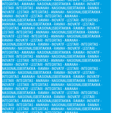
AMANAH - NASIONALIS
BERTAKWA - RAMAH - INOVATIF - LESTARI -
INTEGRITAS - AMANAH - NASIONALIS
BERTAKWA - RAMAH - INOVATIF -
LESTARI - INTEGRITAS - AMANAH - NASIONALIS
BERTAKWA - RAMAH -
INOVATIF - LESTARI - INTEGRITAS - AMANAH - NASIONALIS
BERTAKWA -
RAMAH - INOVATIF - LESTARI - INTEGRITAS - AMANAH -
NASIONALIS
BERTAKWA - RAMAH - INOVATIF - LESTARI - INTEGRITAS -
AMANAH - NASIONALIS
BERTAKWA - RAMAH - INOVATIF - LESTARI -
INTEGRITAS - AMANAH - NASIONALIS
BERTAKWA - RAMAH - INOVATIF -
LESTARI - INTEGRITAS - AMANAH - NASIONALIS
BERTAKWA - RAMAH -
INOVATIF - LESTARI - INTEGRITAS - AMANAH - NASIONALIS
BERTAKWA -
RAMAH - INOVATIF - LESTARI - INTEGRITAS - AMANAH -
NASIONALIS
BERTAKWA - RAMAH - INOVATIF - LESTARI - INTEGRITAS -
AMANAH - NASIONALIS
BERTAKWA - RAMAH - INOVATIF - LESTARI -
INTEGRITAS - AMANAH - NASIONALIS
BERTAKWA - RAMAH - INOVATIF -
LESTARI - INTEGRITAS - AMANAH - NASIONALIS
BERTAKWA - RAMAH -
INOVATIF - LESTARI - INTEGRITAS - AMANAH - NASIONALIS
BERTAKWA -
RAMAH - INOVATIF - LESTARI - INTEGRITAS - AMANAH -
NASIONALIS
BERTAKWA - RAMAH - INOVATIF - LESTARI - INTEGRITAS -
AMANAH - NASIONALIS
BERTAKWA - RAMAH - INOVATIF - LESTARI -
INTEGRITAS - AMANAH - NASIONALIS
BERTAKWA - RAMAH - INOVATIF -
LESTARI - INTEGRITAS - AMANAH - NASIONALIS
BERTAKWA - RAMAH -
INOVATIF - LESTARI - INTEGRITAS - AMANAH - NASIONALIS
BERTAKWA -
RAMAH - INOVATIF - LESTARI - INTEGRITAS - AMANAH -
NASIONALIS
BERTAKWA - RAMAH - INOVATIF - LESTARI - INTEGRITAS -
AMANAH - NASIONALIS
BERTAKWA - RAMAH - INOVATIF - LESTARI -
INTEGRITAS - AMANAH - NASIONALIS
BERTAKWA - RAMAH - INOVATIF -
LESTARI - INTEGRITAS - AMANAH - NASIONALIS
BERTAKWA - RAMAH -
INOVATIF - LESTARI - INTEGRITAS - AMANAH - NASIONALIS
BERTAKWA -