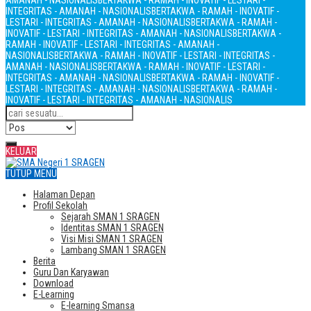
AMANAH - NASIONALIS
BERTAKWA - RAMAH - INOVATIF - LESTARI -
INTEGRITAS - AMANAH - NASIONALIS
BERTAKWA - RAMAH - INOVATIF -
LESTARI - INTEGRITAS - AMANAH - NASIONALIS
BERTAKWA - RAMAH -
INOVATIF - LESTARI - INTEGRITAS - AMANAH - NASIONALIS
BERTAKWA -
RAMAH - INOVATIF - LESTARI - INTEGRITAS - AMANAH -
NASIONALIS
BERTAKWA - RAMAH - INOVATIF - LESTARI - INTEGRITAS -
AMANAH - NASIONALIS
BERTAKWA - RAMAH - INOVATIF - LESTARI -
INTEGRITAS - AMANAH - NASIONALIS
BERTAKWA - RAMAH - INOVATIF -
LESTARI - INTEGRITAS - AMANAH - NASIONALIS
BERTAKWA - RAMAH -
INOVATIF - LESTARI - INTEGRITAS - AMANAH - NASIONALIS
KELUAR
TUTUP MENU
Halaman Depan
Profil Sekolah
Sejarah SMAN 1 SRAGEN
Identitas SMAN 1 SRAGEN
Visi Misi SMAN 1 SRAGEN
Lambang SMAN 1 SRAGEN
Berita
Guru Dan Karyawan
Download
E-Learning
E-learning Smansa