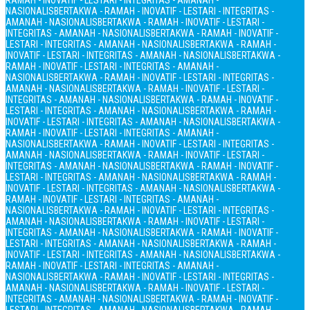
RAMAH - INOVATIF - LESTARI - INTEGRITAS - AMANAH -
NASIONALIS
BERTAKWA - RAMAH - INOVATIF - LESTARI - INTEGRITAS -
AMANAH - NASIONALIS
BERTAKWA - RAMAH - INOVATIF - LESTARI -
INTEGRITAS - AMANAH - NASIONALIS
BERTAKWA - RAMAH - INOVATIF -
LESTARI - INTEGRITAS - AMANAH - NASIONALIS
BERTAKWA - RAMAH -
INOVATIF - LESTARI - INTEGRITAS - AMANAH - NASIONALIS
BERTAKWA -
RAMAH - INOVATIF - LESTARI - INTEGRITAS - AMANAH -
NASIONALIS
BERTAKWA - RAMAH - INOVATIF - LESTARI - INTEGRITAS -
AMANAH - NASIONALIS
BERTAKWA - RAMAH - INOVATIF - LESTARI -
INTEGRITAS - AMANAH - NASIONALIS
BERTAKWA - RAMAH - INOVATIF -
LESTARI - INTEGRITAS - AMANAH - NASIONALIS
BERTAKWA - RAMAH -
INOVATIF - LESTARI - INTEGRITAS - AMANAH - NASIONALIS
BERTAKWA -
RAMAH - INOVATIF - LESTARI - INTEGRITAS - AMANAH -
NASIONALIS
BERTAKWA - RAMAH - INOVATIF - LESTARI - INTEGRITAS -
AMANAH - NASIONALIS
BERTAKWA - RAMAH - INOVATIF - LESTARI -
INTEGRITAS - AMANAH - NASIONALIS
BERTAKWA - RAMAH - INOVATIF -
LESTARI - INTEGRITAS - AMANAH - NASIONALIS
BERTAKWA - RAMAH -
INOVATIF - LESTARI - INTEGRITAS - AMANAH - NASIONALIS
BERTAKWA -
RAMAH - INOVATIF - LESTARI - INTEGRITAS - AMANAH -
NASIONALIS
BERTAKWA - RAMAH - INOVATIF - LESTARI - INTEGRITAS -
AMANAH - NASIONALIS
BERTAKWA - RAMAH - INOVATIF - LESTARI -
INTEGRITAS - AMANAH - NASIONALIS
BERTAKWA - RAMAH - INOVATIF -
LESTARI - INTEGRITAS - AMANAH - NASIONALIS
BERTAKWA - RAMAH -
INOVATIF - LESTARI - INTEGRITAS - AMANAH - NASIONALIS
BERTAKWA -
RAMAH - INOVATIF - LESTARI - INTEGRITAS - AMANAH -
NASIONALIS
BERTAKWA - RAMAH - INOVATIF - LESTARI - INTEGRITAS -
AMANAH - NASIONALIS
BERTAKWA - RAMAH - INOVATIF - LESTARI -
INTEGRITAS - AMANAH - NASIONALIS
BERTAKWA - RAMAH - INOVATIF -