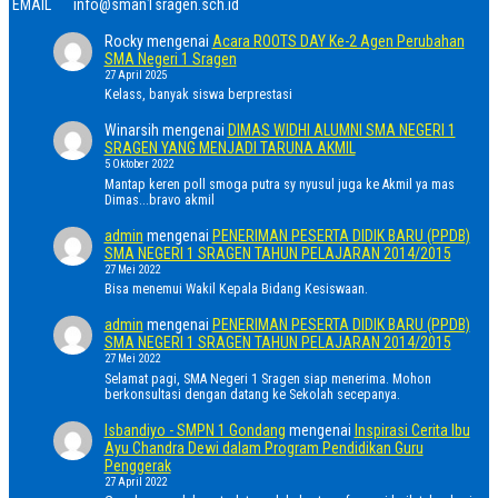
EMAIL
info@sman1sragen.sch.id
Rocky
mengenai
Acara ROOTS DAY Ke-2 Agen Perubahan
SMA Negeri 1 Sragen
27 April 2025
Kelass, banyak siswa berprestasi
Winarsih
mengenai
DIMAS WIDHI ALUMNI SMA NEGERI 1
SRAGEN YANG MENJADI TARUNA AKMIL
5 Oktober 2022
Mantap keren poll smoga putra sy nyusul juga ke Akmil ya mas
Dimas...bravo akmil
admin
mengenai
PENERIMAN PESERTA DIDIK BARU (PPDB)
SMA NEGERI 1 SRAGEN TAHUN PELAJARAN 2014/2015
27 Mei 2022
Bisa menemui Wakil Kepala Bidang Kesiswaan.
admin
mengenai
PENERIMAN PESERTA DIDIK BARU (PPDB)
SMA NEGERI 1 SRAGEN TAHUN PELAJARAN 2014/2015
27 Mei 2022
Selamat pagi, SMA Negeri 1 Sragen siap menerima. Mohon
berkonsultasi dengan datang ke Sekolah secepanya.
Isbandiyo - SMPN 1 Gondang
mengenai
Inspirasi Cerita Ibu
Ayu Chandra Dewi dalam Program Pendidikan Guru
Penggerak
27 April 2022