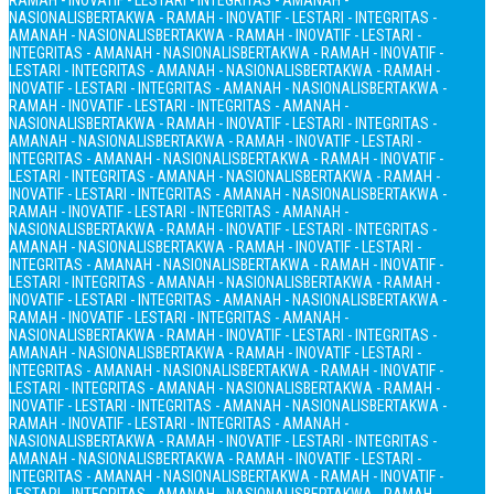
RAMAH - INOVATIF - LESTARI - INTEGRITAS - AMANAH -
NASIONALIS
BERTAKWA - RAMAH - INOVATIF - LESTARI - INTEGRITAS -
AMANAH - NASIONALIS
BERTAKWA - RAMAH - INOVATIF - LESTARI -
INTEGRITAS - AMANAH - NASIONALIS
BERTAKWA - RAMAH - INOVATIF -
LESTARI - INTEGRITAS - AMANAH - NASIONALIS
BERTAKWA - RAMAH -
INOVATIF - LESTARI - INTEGRITAS - AMANAH - NASIONALIS
BERTAKWA -
RAMAH - INOVATIF - LESTARI - INTEGRITAS - AMANAH -
NASIONALIS
BERTAKWA - RAMAH - INOVATIF - LESTARI - INTEGRITAS -
AMANAH - NASIONALIS
BERTAKWA - RAMAH - INOVATIF - LESTARI -
INTEGRITAS - AMANAH - NASIONALIS
BERTAKWA - RAMAH - INOVATIF -
LESTARI - INTEGRITAS - AMANAH - NASIONALIS
BERTAKWA - RAMAH -
INOVATIF - LESTARI - INTEGRITAS - AMANAH - NASIONALIS
BERTAKWA -
RAMAH - INOVATIF - LESTARI - INTEGRITAS - AMANAH -
NASIONALIS
BERTAKWA - RAMAH - INOVATIF - LESTARI - INTEGRITAS -
AMANAH - NASIONALIS
BERTAKWA - RAMAH - INOVATIF - LESTARI -
INTEGRITAS - AMANAH - NASIONALIS
BERTAKWA - RAMAH - INOVATIF -
LESTARI - INTEGRITAS - AMANAH - NASIONALIS
BERTAKWA - RAMAH -
INOVATIF - LESTARI - INTEGRITAS - AMANAH - NASIONALIS
BERTAKWA -
RAMAH - INOVATIF - LESTARI - INTEGRITAS - AMANAH -
NASIONALIS
BERTAKWA - RAMAH - INOVATIF - LESTARI - INTEGRITAS -
AMANAH - NASIONALIS
BERTAKWA - RAMAH - INOVATIF - LESTARI -
INTEGRITAS - AMANAH - NASIONALIS
BERTAKWA - RAMAH - INOVATIF -
LESTARI - INTEGRITAS - AMANAH - NASIONALIS
BERTAKWA - RAMAH -
INOVATIF - LESTARI - INTEGRITAS - AMANAH - NASIONALIS
BERTAKWA -
RAMAH - INOVATIF - LESTARI - INTEGRITAS - AMANAH -
NASIONALIS
BERTAKWA - RAMAH - INOVATIF - LESTARI - INTEGRITAS -
AMANAH - NASIONALIS
BERTAKWA - RAMAH - INOVATIF - LESTARI -
INTEGRITAS - AMANAH - NASIONALIS
BERTAKWA - RAMAH - INOVATIF -