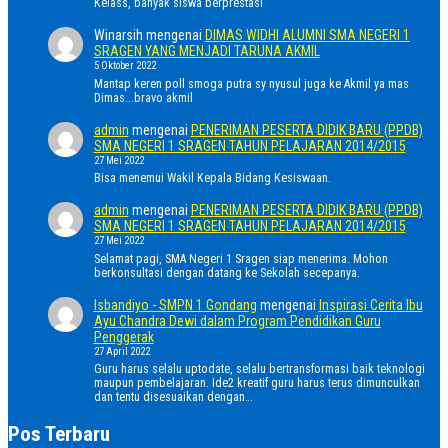
Kelass, banyak siswa berprestasi
Winarsih
mengenai
DIMAS WIDHI ALUMNI SMA NEGERI 1
SRAGEN YANG MENJADI TARUNA AKMIL
5 Oktober 2022
Mantap keren poll smoga putra sy nyusul juga ke Akmil ya mas
Dimas...bravo akmil
admin
mengenai
PENERIMAN PESERTA DIDIK BARU (PPDB)
SMA NEGERI 1 SRAGEN TAHUN PELAJARAN 2014/2015
27 Mei 2022
Bisa menemui Wakil Kepala Bidang Kesiswaan.
admin
mengenai
PENERIMAN PESERTA DIDIK BARU (PPDB)
SMA NEGERI 1 SRAGEN TAHUN PELAJARAN 2014/2015
27 Mei 2022
Selamat pagi, SMA Negeri 1 Sragen siap menerima. Mohon
berkonsultasi dengan datang ke Sekolah secepanya.
Isbandiyo - SMPN 1 Gondang
mengenai
Inspirasi Cerita Ibu
Ayu Chandra Dewi dalam Program Pendidikan Guru
Penggerak
27 April 2022
Guru harus selalu uptodate, selalu bertransformasi baik teknologi
maupun pembelajaran. Ide2 kreatif guru harus terus dimunculkan
dan tentu disesuaikan dengan…
Pos Terbaru