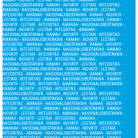
RAMAH - INOVATIF - LESTARI - INTEGRITAS - AMANAH -
NASIONALIS
BERTAKWA - RAMAH - INOVATIF - LESTARI - INTEGRITAS -
AMANAH - NASIONALIS
BERTAKWA - RAMAH - INOVATIF - LESTARI -
INTEGRITAS - AMANAH - NASIONALIS
BERTAKWA - RAMAH - INOVATIF -
LESTARI - INTEGRITAS - AMANAH - NASIONALIS
BERTAKWA - RAMAH -
INOVATIF - LESTARI - INTEGRITAS - AMANAH - NASIONALIS
BERTAKWA -
RAMAH - INOVATIF - LESTARI - INTEGRITAS - AMANAH -
NASIONALIS
BERTAKWA - RAMAH - INOVATIF - LESTARI - INTEGRITAS -
AMANAH - NASIONALIS
BERTAKWA - RAMAH - INOVATIF - LESTARI -
INTEGRITAS - AMANAH - NASIONALIS
BERTAKWA - RAMAH - INOVATIF -
LESTARI - INTEGRITAS - AMANAH - NASIONALIS
BERTAKWA - RAMAH -
INOVATIF - LESTARI - INTEGRITAS - AMANAH - NASIONALIS
BERTAKWA -
RAMAH - INOVATIF - LESTARI - INTEGRITAS - AMANAH -
NASIONALIS
BERTAKWA - RAMAH - INOVATIF - LESTARI - INTEGRITAS -
AMANAH - NASIONALIS
BERTAKWA - RAMAH - INOVATIF - LESTARI -
INTEGRITAS - AMANAH - NASIONALIS
BERTAKWA - RAMAH - INOVATIF -
LESTARI - INTEGRITAS - AMANAH - NASIONALIS
BERTAKWA - RAMAH -
INOVATIF - LESTARI - INTEGRITAS - AMANAH - NASIONALIS
BERTAKWA -
RAMAH - INOVATIF - LESTARI - INTEGRITAS - AMANAH -
NASIONALIS
BERTAKWA - RAMAH - INOVATIF - LESTARI - INTEGRITAS -
AMANAH - NASIONALIS
BERTAKWA - RAMAH - INOVATIF - LESTARI -
INTEGRITAS - AMANAH - NASIONALIS
BERTAKWA - RAMAH - INOVATIF -
LESTARI - INTEGRITAS - AMANAH - NASIONALIS
BERTAKWA - RAMAH -
INOVATIF - LESTARI - INTEGRITAS - AMANAH - NASIONALIS
BERTAKWA -
RAMAH - INOVATIF - LESTARI - INTEGRITAS - AMANAH -
NASIONALIS
BERTAKWA - RAMAH - INOVATIF - LESTARI - INTEGRITAS -
AMANAH - NASIONALIS
BERTAKWA - RAMAH - INOVATIF - LESTARI -
INTEGRITAS - AMANAH - NASIONALIS
BERTAKWA - RAMAH - INOVATIF -