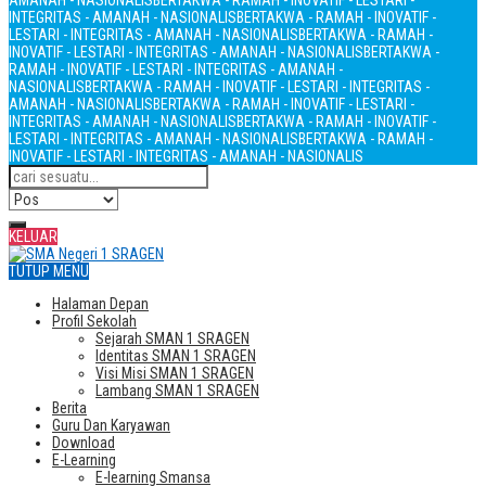
AMANAH - NASIONALIS
BERTAKWA - RAMAH - INOVATIF - LESTARI -
INTEGRITAS - AMANAH - NASIONALIS
BERTAKWA - RAMAH - INOVATIF -
LESTARI - INTEGRITAS - AMANAH - NASIONALIS
BERTAKWA - RAMAH -
INOVATIF - LESTARI - INTEGRITAS - AMANAH - NASIONALIS
BERTAKWA -
RAMAH - INOVATIF - LESTARI - INTEGRITAS - AMANAH -
NASIONALIS
BERTAKWA - RAMAH - INOVATIF - LESTARI - INTEGRITAS -
AMANAH - NASIONALIS
BERTAKWA - RAMAH - INOVATIF - LESTARI -
INTEGRITAS - AMANAH - NASIONALIS
BERTAKWA - RAMAH - INOVATIF -
LESTARI - INTEGRITAS - AMANAH - NASIONALIS
BERTAKWA - RAMAH -
INOVATIF - LESTARI - INTEGRITAS - AMANAH - NASIONALIS
KELUAR
TUTUP MENU
Halaman Depan
Profil Sekolah
Sejarah SMAN 1 SRAGEN
Identitas SMAN 1 SRAGEN
Visi Misi SMAN 1 SRAGEN
Lambang SMAN 1 SRAGEN
Berita
Guru Dan Karyawan
Download
E-Learning
E-learning Smansa