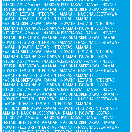
AMANAH - NASIONALIS
BERTAKWA - RAMAH - INOVATIF - LESTARI -
INTEGRITAS - AMANAH - NASIONALIS
BERTAKWA - RAMAH - INOVATIF -
LESTARI - INTEGRITAS - AMANAH - NASIONALIS
BERTAKWA - RAMAH -
INOVATIF - LESTARI - INTEGRITAS - AMANAH - NASIONALIS
BERTAKWA -
RAMAH - INOVATIF - LESTARI - INTEGRITAS - AMANAH -
NASIONALIS
BERTAKWA - RAMAH - INOVATIF - LESTARI - INTEGRITAS -
AMANAH - NASIONALIS
BERTAKWA - RAMAH - INOVATIF - LESTARI -
INTEGRITAS - AMANAH - NASIONALIS
BERTAKWA - RAMAH - INOVATIF -
LESTARI - INTEGRITAS - AMANAH - NASIONALIS
BERTAKWA - RAMAH -
INOVATIF - LESTARI - INTEGRITAS - AMANAH - NASIONALIS
BERTAKWA -
RAMAH - INOVATIF - LESTARI - INTEGRITAS - AMANAH -
NASIONALIS
BERTAKWA - RAMAH - INOVATIF - LESTARI - INTEGRITAS -
AMANAH - NASIONALIS
BERTAKWA - RAMAH - INOVATIF - LESTARI -
INTEGRITAS - AMANAH - NASIONALIS
BERTAKWA - RAMAH - INOVATIF -
LESTARI - INTEGRITAS - AMANAH - NASIONALIS
BERTAKWA - RAMAH -
INOVATIF - LESTARI - INTEGRITAS - AMANAH - NASIONALIS
BERTAKWA -
RAMAH - INOVATIF - LESTARI - INTEGRITAS - AMANAH -
NASIONALIS
BERTAKWA - RAMAH - INOVATIF - LESTARI - INTEGRITAS -
AMANAH - NASIONALIS
BERTAKWA - RAMAH - INOVATIF - LESTARI -
INTEGRITAS - AMANAH - NASIONALIS
BERTAKWA - RAMAH - INOVATIF -
LESTARI - INTEGRITAS - AMANAH - NASIONALIS
BERTAKWA - RAMAH -
INOVATIF - LESTARI - INTEGRITAS - AMANAH - NASIONALIS
BERTAKWA -
RAMAH - INOVATIF - LESTARI - INTEGRITAS - AMANAH -
NASIONALIS
BERTAKWA - RAMAH - INOVATIF - LESTARI - INTEGRITAS -
AMANAH - NASIONALIS
BERTAKWA - RAMAH - INOVATIF - LESTARI -
INTEGRITAS - AMANAH - NASIONALIS
BERTAKWA - RAMAH - INOVATIF -
LESTARI - INTEGRITAS - AMANAH - NASIONALIS
BERTAKWA - RAMAH -
INOVATIF - LESTARI - INTEGRITAS - AMANAH - NASIONALIS
BERTAKWA -