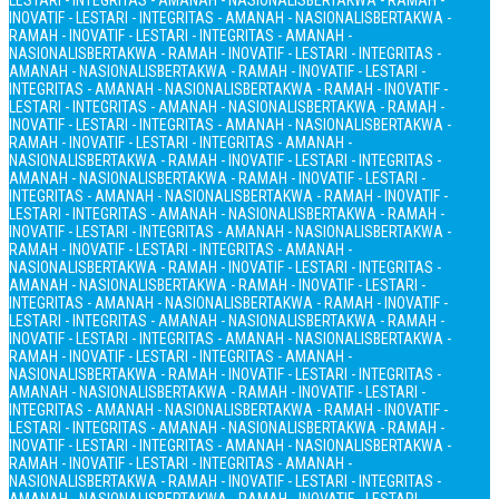
LESTARI - INTEGRITAS - AMANAH - NASIONALIS
BERTAKWA - RAMAH -
INOVATIF - LESTARI - INTEGRITAS - AMANAH - NASIONALIS
BERTAKWA -
RAMAH - INOVATIF - LESTARI - INTEGRITAS - AMANAH -
NASIONALIS
BERTAKWA - RAMAH - INOVATIF - LESTARI - INTEGRITAS -
AMANAH - NASIONALIS
BERTAKWA - RAMAH - INOVATIF - LESTARI -
INTEGRITAS - AMANAH - NASIONALIS
BERTAKWA - RAMAH - INOVATIF -
LESTARI - INTEGRITAS - AMANAH - NASIONALIS
BERTAKWA - RAMAH -
INOVATIF - LESTARI - INTEGRITAS - AMANAH - NASIONALIS
BERTAKWA -
RAMAH - INOVATIF - LESTARI - INTEGRITAS - AMANAH -
NASIONALIS
BERTAKWA - RAMAH - INOVATIF - LESTARI - INTEGRITAS -
AMANAH - NASIONALIS
BERTAKWA - RAMAH - INOVATIF - LESTARI -
INTEGRITAS - AMANAH - NASIONALIS
BERTAKWA - RAMAH - INOVATIF -
LESTARI - INTEGRITAS - AMANAH - NASIONALIS
BERTAKWA - RAMAH -
INOVATIF - LESTARI - INTEGRITAS - AMANAH - NASIONALIS
BERTAKWA -
RAMAH - INOVATIF - LESTARI - INTEGRITAS - AMANAH -
NASIONALIS
BERTAKWA - RAMAH - INOVATIF - LESTARI - INTEGRITAS -
AMANAH - NASIONALIS
BERTAKWA - RAMAH - INOVATIF - LESTARI -
INTEGRITAS - AMANAH - NASIONALIS
BERTAKWA - RAMAH - INOVATIF -
LESTARI - INTEGRITAS - AMANAH - NASIONALIS
BERTAKWA - RAMAH -
INOVATIF - LESTARI - INTEGRITAS - AMANAH - NASIONALIS
BERTAKWA -
RAMAH - INOVATIF - LESTARI - INTEGRITAS - AMANAH -
NASIONALIS
BERTAKWA - RAMAH - INOVATIF - LESTARI - INTEGRITAS -
AMANAH - NASIONALIS
BERTAKWA - RAMAH - INOVATIF - LESTARI -
INTEGRITAS - AMANAH - NASIONALIS
BERTAKWA - RAMAH - INOVATIF -
LESTARI - INTEGRITAS - AMANAH - NASIONALIS
BERTAKWA - RAMAH -
INOVATIF - LESTARI - INTEGRITAS - AMANAH - NASIONALIS
BERTAKWA -
RAMAH - INOVATIF - LESTARI - INTEGRITAS - AMANAH -
NASIONALIS
BERTAKWA - RAMAH - INOVATIF - LESTARI - INTEGRITAS -