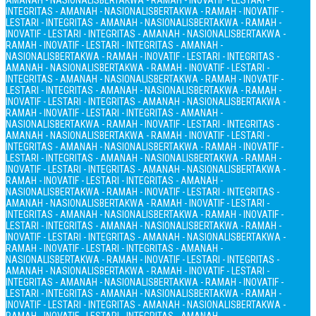
AMANAH - NASIONALIS
BERTAKWA - RAMAH - INOVATIF - LESTARI -
INTEGRITAS - AMANAH - NASIONALIS
BERTAKWA - RAMAH - INOVATIF -
LESTARI - INTEGRITAS - AMANAH - NASIONALIS
BERTAKWA - RAMAH -
INOVATIF - LESTARI - INTEGRITAS - AMANAH - NASIONALIS
BERTAKWA -
RAMAH - INOVATIF - LESTARI - INTEGRITAS - AMANAH -
NASIONALIS
BERTAKWA - RAMAH - INOVATIF - LESTARI - INTEGRITAS -
AMANAH - NASIONALIS
BERTAKWA - RAMAH - INOVATIF - LESTARI -
INTEGRITAS - AMANAH - NASIONALIS
BERTAKWA - RAMAH - INOVATIF -
LESTARI - INTEGRITAS - AMANAH - NASIONALIS
BERTAKWA - RAMAH -
INOVATIF - LESTARI - INTEGRITAS - AMANAH - NASIONALIS
BERTAKWA -
RAMAH - INOVATIF - LESTARI - INTEGRITAS - AMANAH -
NASIONALIS
BERTAKWA - RAMAH - INOVATIF - LESTARI - INTEGRITAS -
AMANAH - NASIONALIS
BERTAKWA - RAMAH - INOVATIF - LESTARI -
INTEGRITAS - AMANAH - NASIONALIS
BERTAKWA - RAMAH - INOVATIF -
LESTARI - INTEGRITAS - AMANAH - NASIONALIS
BERTAKWA - RAMAH -
INOVATIF - LESTARI - INTEGRITAS - AMANAH - NASIONALIS
BERTAKWA -
RAMAH - INOVATIF - LESTARI - INTEGRITAS - AMANAH -
NASIONALIS
BERTAKWA - RAMAH - INOVATIF - LESTARI - INTEGRITAS -
AMANAH - NASIONALIS
BERTAKWA - RAMAH - INOVATIF - LESTARI -
INTEGRITAS - AMANAH - NASIONALIS
BERTAKWA - RAMAH - INOVATIF -
LESTARI - INTEGRITAS - AMANAH - NASIONALIS
BERTAKWA - RAMAH -
INOVATIF - LESTARI - INTEGRITAS - AMANAH - NASIONALIS
BERTAKWA -
RAMAH - INOVATIF - LESTARI - INTEGRITAS - AMANAH -
NASIONALIS
BERTAKWA - RAMAH - INOVATIF - LESTARI - INTEGRITAS -
AMANAH - NASIONALIS
BERTAKWA - RAMAH - INOVATIF - LESTARI -
INTEGRITAS - AMANAH - NASIONALIS
BERTAKWA - RAMAH - INOVATIF -
LESTARI - INTEGRITAS - AMANAH - NASIONALIS
BERTAKWA - RAMAH -
INOVATIF - LESTARI - INTEGRITAS - AMANAH - NASIONALIS
BERTAKWA -