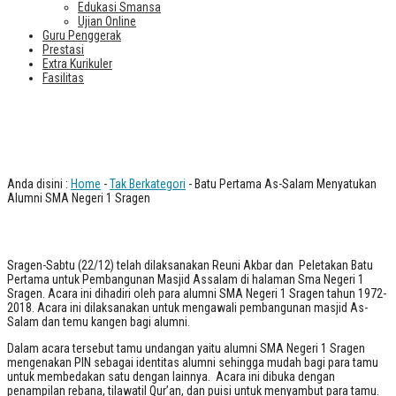
Edukasi Smansa
Ujian Online
Guru Penggerak
Prestasi
Extra Kurikuler
Fasilitas
Batu Pertama As-Salam Menyatukan
Alumni SMA Negeri 1 Sragen
Anda disini :
Home
-
Tak Berkategori
- Batu Pertama As-Salam Menyatukan
Alumni SMA Negeri 1 Sragen
Sragen-Sabtu (22/12) telah dilaksanakan Reuni Akbar dan Peletakan Batu
Pertama untuk Pembangunan Masjid Assalam di halaman Sma Negeri 1
Sragen. Acara ini dihadiri oleh para alumni SMA Negeri 1 Sragen tahun 1972-
2018. Acara ini dilaksanakan untuk mengawali pembangunan masjid As-
Salam dan temu kangen bagi alumni.
Dalam acara tersebut tamu undangan yaitu alumni SMA Negeri 1 Sragen
mengenakan PIN sebagai identitas alumni sehingga mudah bagi para tamu
untuk membedakan satu dengan lainnya. Acara ini dibuka dengan
penampilan rebana, tilawatil Qur’an, dan puisi untuk menyambut para tamu.