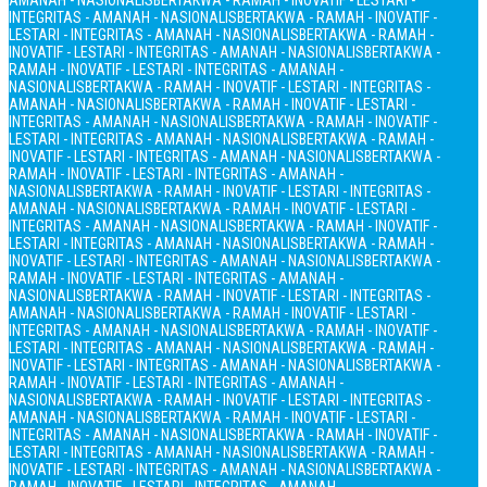
AMANAH - NASIONALIS
BERTAKWA - RAMAH - INOVATIF - LESTARI -
INTEGRITAS - AMANAH - NASIONALIS
BERTAKWA - RAMAH - INOVATIF -
LESTARI - INTEGRITAS - AMANAH - NASIONALIS
BERTAKWA - RAMAH -
INOVATIF - LESTARI - INTEGRITAS - AMANAH - NASIONALIS
BERTAKWA -
RAMAH - INOVATIF - LESTARI - INTEGRITAS - AMANAH -
NASIONALIS
BERTAKWA - RAMAH - INOVATIF - LESTARI - INTEGRITAS -
AMANAH - NASIONALIS
BERTAKWA - RAMAH - INOVATIF - LESTARI -
INTEGRITAS - AMANAH - NASIONALIS
BERTAKWA - RAMAH - INOVATIF -
LESTARI - INTEGRITAS - AMANAH - NASIONALIS
BERTAKWA - RAMAH -
INOVATIF - LESTARI - INTEGRITAS - AMANAH - NASIONALIS
BERTAKWA -
RAMAH - INOVATIF - LESTARI - INTEGRITAS - AMANAH -
NASIONALIS
BERTAKWA - RAMAH - INOVATIF - LESTARI - INTEGRITAS -
AMANAH - NASIONALIS
BERTAKWA - RAMAH - INOVATIF - LESTARI -
INTEGRITAS - AMANAH - NASIONALIS
BERTAKWA - RAMAH - INOVATIF -
LESTARI - INTEGRITAS - AMANAH - NASIONALIS
BERTAKWA - RAMAH -
INOVATIF - LESTARI - INTEGRITAS - AMANAH - NASIONALIS
BERTAKWA -
RAMAH - INOVATIF - LESTARI - INTEGRITAS - AMANAH -
NASIONALIS
BERTAKWA - RAMAH - INOVATIF - LESTARI - INTEGRITAS -
AMANAH - NASIONALIS
BERTAKWA - RAMAH - INOVATIF - LESTARI -
INTEGRITAS - AMANAH - NASIONALIS
BERTAKWA - RAMAH - INOVATIF -
LESTARI - INTEGRITAS - AMANAH - NASIONALIS
BERTAKWA - RAMAH -
INOVATIF - LESTARI - INTEGRITAS - AMANAH - NASIONALIS
BERTAKWA -
RAMAH - INOVATIF - LESTARI - INTEGRITAS - AMANAH -
NASIONALIS
BERTAKWA - RAMAH - INOVATIF - LESTARI - INTEGRITAS -
AMANAH - NASIONALIS
BERTAKWA - RAMAH - INOVATIF - LESTARI -
INTEGRITAS - AMANAH - NASIONALIS
BERTAKWA - RAMAH - INOVATIF -
LESTARI - INTEGRITAS - AMANAH - NASIONALIS
BERTAKWA - RAMAH -
INOVATIF - LESTARI - INTEGRITAS - AMANAH - NASIONALIS
BERTAKWA -