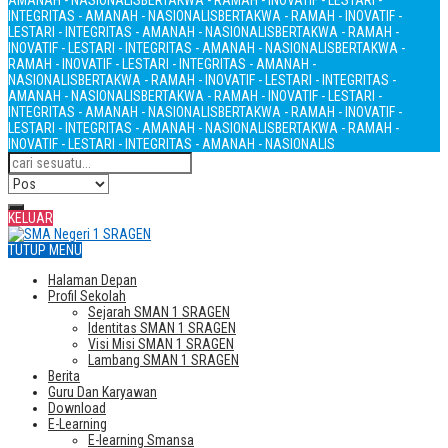
AMANAH - NASIONALIS
BERTAKWA - RAMAH - INOVATIF - LESTARI -
INTEGRITAS - AMANAH - NASIONALIS
BERTAKWA - RAMAH - INOVATIF -
LESTARI - INTEGRITAS - AMANAH - NASIONALIS
BERTAKWA - RAMAH -
INOVATIF - LESTARI - INTEGRITAS - AMANAH - NASIONALIS
BERTAKWA -
RAMAH - INOVATIF - LESTARI - INTEGRITAS - AMANAH -
NASIONALIS
BERTAKWA - RAMAH - INOVATIF - LESTARI - INTEGRITAS -
AMANAH - NASIONALIS
BERTAKWA - RAMAH - INOVATIF - LESTARI -
INTEGRITAS - AMANAH - NASIONALIS
BERTAKWA - RAMAH - INOVATIF -
LESTARI - INTEGRITAS - AMANAH - NASIONALIS
BERTAKWA - RAMAH -
INOVATIF - LESTARI - INTEGRITAS - AMANAH - NASIONALIS
KELUAR
TUTUP MENU
Halaman Depan
Profil Sekolah
Sejarah SMAN 1 SRAGEN
Identitas SMAN 1 SRAGEN
Visi Misi SMAN 1 SRAGEN
Lambang SMAN 1 SRAGEN
Berita
Guru Dan Karyawan
Download
E-Learning
E-learning Smansa