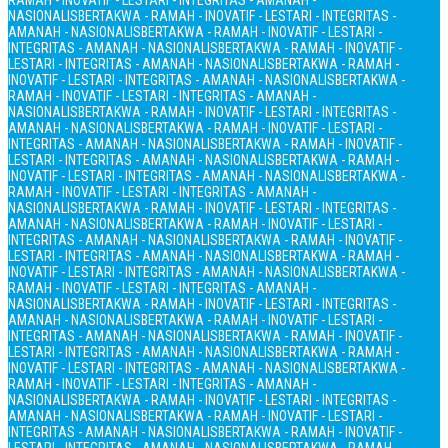
RAMAH - INOVATIF - LESTARI - INTEGRITAS - AMANAH -
NASIONALIS
BERTAKWA - RAMAH - INOVATIF - LESTARI - INTEGRITAS -
AMANAH - NASIONALIS
BERTAKWA - RAMAH - INOVATIF - LESTARI -
INTEGRITAS - AMANAH - NASIONALIS
BERTAKWA - RAMAH - INOVATIF -
LESTARI - INTEGRITAS - AMANAH - NASIONALIS
BERTAKWA - RAMAH -
INOVATIF - LESTARI - INTEGRITAS - AMANAH - NASIONALIS
BERTAKWA -
RAMAH - INOVATIF - LESTARI - INTEGRITAS - AMANAH -
NASIONALIS
BERTAKWA - RAMAH - INOVATIF - LESTARI - INTEGRITAS -
AMANAH - NASIONALIS
BERTAKWA - RAMAH - INOVATIF - LESTARI -
INTEGRITAS - AMANAH - NASIONALIS
BERTAKWA - RAMAH - INOVATIF -
LESTARI - INTEGRITAS - AMANAH - NASIONALIS
BERTAKWA - RAMAH -
INOVATIF - LESTARI - INTEGRITAS - AMANAH - NASIONALIS
BERTAKWA -
RAMAH - INOVATIF - LESTARI - INTEGRITAS - AMANAH -
NASIONALIS
BERTAKWA - RAMAH - INOVATIF - LESTARI - INTEGRITAS -
AMANAH - NASIONALIS
BERTAKWA - RAMAH - INOVATIF - LESTARI -
INTEGRITAS - AMANAH - NASIONALIS
BERTAKWA - RAMAH - INOVATIF -
LESTARI - INTEGRITAS - AMANAH - NASIONALIS
BERTAKWA - RAMAH -
INOVATIF - LESTARI - INTEGRITAS - AMANAH - NASIONALIS
BERTAKWA -
RAMAH - INOVATIF - LESTARI - INTEGRITAS - AMANAH -
NASIONALIS
BERTAKWA - RAMAH - INOVATIF - LESTARI - INTEGRITAS -
AMANAH - NASIONALIS
BERTAKWA - RAMAH - INOVATIF - LESTARI -
INTEGRITAS - AMANAH - NASIONALIS
BERTAKWA - RAMAH - INOVATIF -
LESTARI - INTEGRITAS - AMANAH - NASIONALIS
BERTAKWA - RAMAH -
INOVATIF - LESTARI - INTEGRITAS - AMANAH - NASIONALIS
BERTAKWA -
RAMAH - INOVATIF - LESTARI - INTEGRITAS - AMANAH -
NASIONALIS
BERTAKWA - RAMAH - INOVATIF - LESTARI - INTEGRITAS -
AMANAH - NASIONALIS
BERTAKWA - RAMAH - INOVATIF - LESTARI -
INTEGRITAS - AMANAH - NASIONALIS
BERTAKWA - RAMAH - INOVATIF -