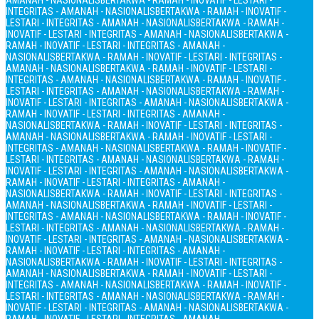
AMANAH - NASIONALIS
BERTAKWA - RAMAH - INOVATIF - LESTARI -
INTEGRITAS - AMANAH - NASIONALIS
BERTAKWA - RAMAH - INOVATIF -
LESTARI - INTEGRITAS - AMANAH - NASIONALIS
BERTAKWA - RAMAH -
INOVATIF - LESTARI - INTEGRITAS - AMANAH - NASIONALIS
BERTAKWA -
RAMAH - INOVATIF - LESTARI - INTEGRITAS - AMANAH -
NASIONALIS
BERTAKWA - RAMAH - INOVATIF - LESTARI - INTEGRITAS -
AMANAH - NASIONALIS
BERTAKWA - RAMAH - INOVATIF - LESTARI -
INTEGRITAS - AMANAH - NASIONALIS
BERTAKWA - RAMAH - INOVATIF -
LESTARI - INTEGRITAS - AMANAH - NASIONALIS
BERTAKWA - RAMAH -
INOVATIF - LESTARI - INTEGRITAS - AMANAH - NASIONALIS
BERTAKWA -
RAMAH - INOVATIF - LESTARI - INTEGRITAS - AMANAH -
NASIONALIS
BERTAKWA - RAMAH - INOVATIF - LESTARI - INTEGRITAS -
AMANAH - NASIONALIS
BERTAKWA - RAMAH - INOVATIF - LESTARI -
INTEGRITAS - AMANAH - NASIONALIS
BERTAKWA - RAMAH - INOVATIF -
LESTARI - INTEGRITAS - AMANAH - NASIONALIS
BERTAKWA - RAMAH -
INOVATIF - LESTARI - INTEGRITAS - AMANAH - NASIONALIS
BERTAKWA -
RAMAH - INOVATIF - LESTARI - INTEGRITAS - AMANAH -
NASIONALIS
BERTAKWA - RAMAH - INOVATIF - LESTARI - INTEGRITAS -
AMANAH - NASIONALIS
BERTAKWA - RAMAH - INOVATIF - LESTARI -
INTEGRITAS - AMANAH - NASIONALIS
BERTAKWA - RAMAH - INOVATIF -
LESTARI - INTEGRITAS - AMANAH - NASIONALIS
BERTAKWA - RAMAH -
INOVATIF - LESTARI - INTEGRITAS - AMANAH - NASIONALIS
BERTAKWA -
RAMAH - INOVATIF - LESTARI - INTEGRITAS - AMANAH -
NASIONALIS
BERTAKWA - RAMAH - INOVATIF - LESTARI - INTEGRITAS -
AMANAH - NASIONALIS
BERTAKWA - RAMAH - INOVATIF - LESTARI -
INTEGRITAS - AMANAH - NASIONALIS
BERTAKWA - RAMAH - INOVATIF -
LESTARI - INTEGRITAS - AMANAH - NASIONALIS
BERTAKWA - RAMAH -
INOVATIF - LESTARI - INTEGRITAS - AMANAH - NASIONALIS
BERTAKWA -