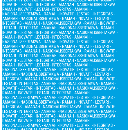
LESTARI - INTEGRITAS - AMANAH - NASIONALIS
BERTAKWA - RAMAH -
INOVATIF - LESTARI - INTEGRITAS - AMANAH - NASIONALIS
BERTAKWA -
RAMAH - INOVATIF - LESTARI - INTEGRITAS - AMANAH -
NASIONALIS
BERTAKWA - RAMAH - INOVATIF - LESTARI - INTEGRITAS -
AMANAH - NASIONALIS
BERTAKWA - RAMAH - INOVATIF - LESTARI -
INTEGRITAS - AMANAH - NASIONALIS
BERTAKWA - RAMAH - INOVATIF -
LESTARI - INTEGRITAS - AMANAH - NASIONALIS
BERTAKWA - RAMAH -
INOVATIF - LESTARI - INTEGRITAS - AMANAH - NASIONALIS
BERTAKWA -
RAMAH - INOVATIF - LESTARI - INTEGRITAS - AMANAH -
NASIONALIS
BERTAKWA - RAMAH - INOVATIF - LESTARI - INTEGRITAS -
AMANAH - NASIONALIS
BERTAKWA - RAMAH - INOVATIF - LESTARI -
INTEGRITAS - AMANAH - NASIONALIS
BERTAKWA - RAMAH - INOVATIF -
LESTARI - INTEGRITAS - AMANAH - NASIONALIS
BERTAKWA - RAMAH -
INOVATIF - LESTARI - INTEGRITAS - AMANAH - NASIONALIS
BERTAKWA -
RAMAH - INOVATIF - LESTARI - INTEGRITAS - AMANAH -
NASIONALIS
BERTAKWA - RAMAH - INOVATIF - LESTARI - INTEGRITAS -
AMANAH - NASIONALIS
BERTAKWA - RAMAH - INOVATIF - LESTARI -
INTEGRITAS - AMANAH - NASIONALIS
BERTAKWA - RAMAH - INOVATIF -
LESTARI - INTEGRITAS - AMANAH - NASIONALIS
BERTAKWA - RAMAH -
INOVATIF - LESTARI - INTEGRITAS - AMANAH - NASIONALIS
BERTAKWA -
RAMAH - INOVATIF - LESTARI - INTEGRITAS - AMANAH -
NASIONALIS
BERTAKWA - RAMAH - INOVATIF - LESTARI - INTEGRITAS -
AMANAH - NASIONALIS
BERTAKWA - RAMAH - INOVATIF - LESTARI -
INTEGRITAS - AMANAH - NASIONALIS
BERTAKWA - RAMAH - INOVATIF -
LESTARI - INTEGRITAS - AMANAH - NASIONALIS
BERTAKWA - RAMAH -
INOVATIF - LESTARI - INTEGRITAS - AMANAH - NASIONALIS
BERTAKWA -
RAMAH - INOVATIF - LESTARI - INTEGRITAS - AMANAH -
NASIONALIS
BERTAKWA - RAMAH - INOVATIF - LESTARI - INTEGRITAS -