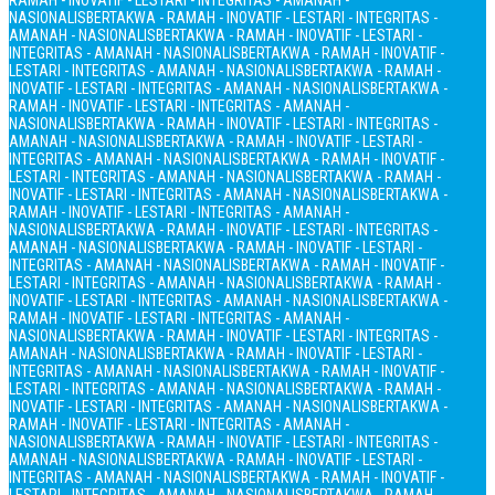
RAMAH - INOVATIF - LESTARI - INTEGRITAS - AMANAH -
NASIONALIS
BERTAKWA - RAMAH - INOVATIF - LESTARI - INTEGRITAS -
AMANAH - NASIONALIS
BERTAKWA - RAMAH - INOVATIF - LESTARI -
INTEGRITAS - AMANAH - NASIONALIS
BERTAKWA - RAMAH - INOVATIF -
LESTARI - INTEGRITAS - AMANAH - NASIONALIS
BERTAKWA - RAMAH -
INOVATIF - LESTARI - INTEGRITAS - AMANAH - NASIONALIS
BERTAKWA -
RAMAH - INOVATIF - LESTARI - INTEGRITAS - AMANAH -
NASIONALIS
BERTAKWA - RAMAH - INOVATIF - LESTARI - INTEGRITAS -
AMANAH - NASIONALIS
BERTAKWA - RAMAH - INOVATIF - LESTARI -
INTEGRITAS - AMANAH - NASIONALIS
BERTAKWA - RAMAH - INOVATIF -
LESTARI - INTEGRITAS - AMANAH - NASIONALIS
BERTAKWA - RAMAH -
INOVATIF - LESTARI - INTEGRITAS - AMANAH - NASIONALIS
BERTAKWA -
RAMAH - INOVATIF - LESTARI - INTEGRITAS - AMANAH -
NASIONALIS
BERTAKWA - RAMAH - INOVATIF - LESTARI - INTEGRITAS -
AMANAH - NASIONALIS
BERTAKWA - RAMAH - INOVATIF - LESTARI -
INTEGRITAS - AMANAH - NASIONALIS
BERTAKWA - RAMAH - INOVATIF -
LESTARI - INTEGRITAS - AMANAH - NASIONALIS
BERTAKWA - RAMAH -
INOVATIF - LESTARI - INTEGRITAS - AMANAH - NASIONALIS
BERTAKWA -
RAMAH - INOVATIF - LESTARI - INTEGRITAS - AMANAH -
NASIONALIS
BERTAKWA - RAMAH - INOVATIF - LESTARI - INTEGRITAS -
AMANAH - NASIONALIS
BERTAKWA - RAMAH - INOVATIF - LESTARI -
INTEGRITAS - AMANAH - NASIONALIS
BERTAKWA - RAMAH - INOVATIF -
LESTARI - INTEGRITAS - AMANAH - NASIONALIS
BERTAKWA - RAMAH -
INOVATIF - LESTARI - INTEGRITAS - AMANAH - NASIONALIS
BERTAKWA -
RAMAH - INOVATIF - LESTARI - INTEGRITAS - AMANAH -
NASIONALIS
BERTAKWA - RAMAH - INOVATIF - LESTARI - INTEGRITAS -
AMANAH - NASIONALIS
BERTAKWA - RAMAH - INOVATIF - LESTARI -
INTEGRITAS - AMANAH - NASIONALIS
BERTAKWA - RAMAH - INOVATIF -