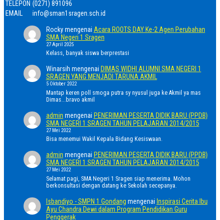
TELEPON
(0271) 891096
EMAIL
info@sman1sragen.sch.id
Rocky
mengenai
Acara ROOTS DAY Ke-2 Agen Perubahan
SMA Negeri 1 Sragen
27 April 2025
Kelass, banyak siswa berprestasi
Winarsih
mengenai
DIMAS WIDHI ALUMNI SMA NEGERI 1
SRAGEN YANG MENJADI TARUNA AKMIL
5 Oktober 2022
Mantap keren poll smoga putra sy nyusul juga ke Akmil ya mas
Dimas...bravo akmil
admin
mengenai
PENERIMAN PESERTA DIDIK BARU (PPDB)
SMA NEGERI 1 SRAGEN TAHUN PELAJARAN 2014/2015
27 Mei 2022
Bisa menemui Wakil Kepala Bidang Kesiswaan.
admin
mengenai
PENERIMAN PESERTA DIDIK BARU (PPDB)
SMA NEGERI 1 SRAGEN TAHUN PELAJARAN 2014/2015
27 Mei 2022
Selamat pagi, SMA Negeri 1 Sragen siap menerima. Mohon
berkonsultasi dengan datang ke Sekolah secepanya.
Isbandiyo - SMPN 1 Gondang
mengenai
Inspirasi Cerita Ibu
Ayu Chandra Dewi dalam Program Pendidikan Guru
Penggerak