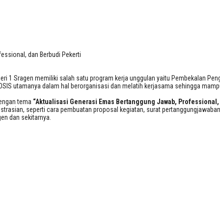
fessional, dan Berbudi Pekerti
ssional, dan Berbudi Pekerti
ri 1 Sragen memiliki salah satu program kerja unggulan yaitu Pembekalan Pe
IS utamanya dalam hal berorganisasi dan melatih kerjasama sehingga mampu 
 dengan tema
“Aktualisasi Generasi Emas Bertanggung Jawab, Professional,
istrasian, seperti cara pembuatan proposal kegiatan, surat pertanggungjawaba
en dan sekitarnya.