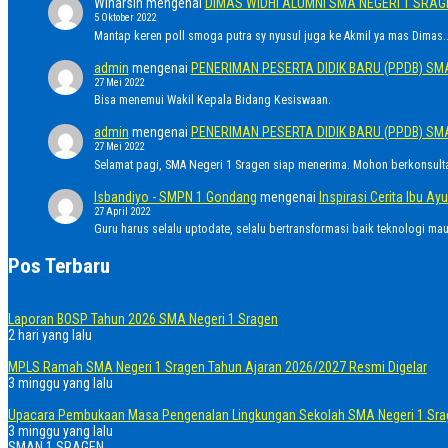
Winarsih
mengenai
DIMAS WIDHI ALUMNI SMA NEGERI 1 SRA
5 Oktober 2022
Mantap keren poll smoga putra sy nyusul juga ke Akmil ya mas Dimas..
admin
mengenai
PENERIMAN PESERTA DIDIK BARU (PPDB) SM
27 Mei 2022
Bisa menemui Wakil Kepala Bidang Kesiswaan.
admin
mengenai
PENERIMAN PESERTA DIDIK BARU (PPDB) SM
27 Mei 2022
Selamat pagi, SMA Negeri 1 Sragen siap menerima. Mohon berkonsult
Isbandiyo - SMPN 1 Gondang
mengenai
Inspirasi Cerita Ibu 
27 April 2022
Guru harus selalu uptodate, selalu bertransformasi baik teknologi ma
Pos Terbaru
Laporan BOSP Tahun 2026 SMA Negeri 1 Sragen
2 hari yang lalu
MPLS Ramah SMA Negeri 1 Sragen Tahun Ajaran 2026/2027 Resmi Digelar
3 minggu yang lalu
Upacara Pembukaan Masa Pengenalan Lingkungan Sekolah SMA Negeri 1 Sra
3 minggu yang lalu
SMAN 1 SRAGEN