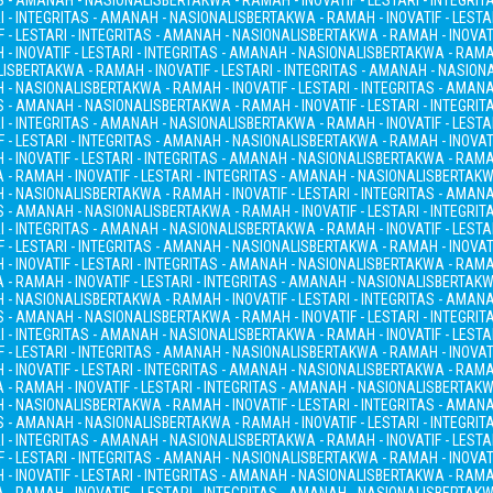
AS - AMANAH - NASIONALIS
BERTAKWA - RAMAH - INOVATIF - LESTARI - INTEGRI
I - INTEGRITAS - AMANAH - NASIONALIS
BERTAKWA - RAMAH - INOVATIF - LESTA
 - LESTARI - INTEGRITAS - AMANAH - NASIONALIS
BERTAKWA - RAMAH - INOVATI
- INOVATIF - LESTARI - INTEGRITAS - AMANAH - NASIONALIS
BERTAKWA - RAMAH
LIS
BERTAKWA - RAMAH - INOVATIF - LESTARI - INTEGRITAS - AMANAH - NASION
H - NASIONALIS
BERTAKWA - RAMAH - INOVATIF - LESTARI - INTEGRITAS - AMAN
AS - AMANAH - NASIONALIS
BERTAKWA - RAMAH - INOVATIF - LESTARI - INTEGRI
I - INTEGRITAS - AMANAH - NASIONALIS
BERTAKWA - RAMAH - INOVATIF - LESTA
 - LESTARI - INTEGRITAS - AMANAH - NASIONALIS
BERTAKWA - RAMAH - INOVATI
- INOVATIF - LESTARI - INTEGRITAS - AMANAH - NASIONALIS
BERTAKWA - RAMAH
- RAMAH - INOVATIF - LESTARI - INTEGRITAS - AMANAH - NASIONALIS
BERTAKWA
H - NASIONALIS
BERTAKWA - RAMAH - INOVATIF - LESTARI - INTEGRITAS - AMAN
AS - AMANAH - NASIONALIS
BERTAKWA - RAMAH - INOVATIF - LESTARI - INTEGRI
I - INTEGRITAS - AMANAH - NASIONALIS
BERTAKWA - RAMAH - INOVATIF - LESTA
 - LESTARI - INTEGRITAS - AMANAH - NASIONALIS
BERTAKWA - RAMAH - INOVATI
- INOVATIF - LESTARI - INTEGRITAS - AMANAH - NASIONALIS
BERTAKWA - RAMAH
- RAMAH - INOVATIF - LESTARI - INTEGRITAS - AMANAH - NASIONALIS
BERTAKWA
H - NASIONALIS
BERTAKWA - RAMAH - INOVATIF - LESTARI - INTEGRITAS - AMAN
AS - AMANAH - NASIONALIS
BERTAKWA - RAMAH - INOVATIF - LESTARI - INTEGRI
I - INTEGRITAS - AMANAH - NASIONALIS
BERTAKWA - RAMAH - INOVATIF - LESTA
 - LESTARI - INTEGRITAS - AMANAH - NASIONALIS
BERTAKWA - RAMAH - INOVATI
- INOVATIF - LESTARI - INTEGRITAS - AMANAH - NASIONALIS
BERTAKWA - RAMAH
- RAMAH - INOVATIF - LESTARI - INTEGRITAS - AMANAH - NASIONALIS
BERTAKWA
H - NASIONALIS
BERTAKWA - RAMAH - INOVATIF - LESTARI - INTEGRITAS - AMAN
AS - AMANAH - NASIONALIS
BERTAKWA - RAMAH - INOVATIF - LESTARI - INTEGRI
I - INTEGRITAS - AMANAH - NASIONALIS
BERTAKWA - RAMAH - INOVATIF - LESTA
 - LESTARI - INTEGRITAS - AMANAH - NASIONALIS
BERTAKWA - RAMAH - INOVATI
- INOVATIF - LESTARI - INTEGRITAS - AMANAH - NASIONALIS
BERTAKWA - RAMAH