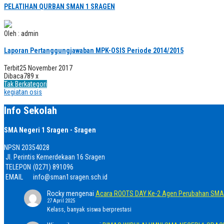
PELATIHAN QURBAN SMAN 1 SRAGEN
Oleh : admin
Laporan Pertanggungjawaban MPK-OSIS Periode 2014/2015
Terbit
25 November 2017
Dibaca
789 x
Tak Berkategori
kegiatan osis
Info Sekolah
SMA Negeri 1 Sragen - Sragen
NPSN
20354028
Jl. Perintis Kemerdekaan 16 Sragen
TELEPON
(0271) 891096
EMAIL
info@sman1sragen.sch.id
Rocky
mengenai
Acara ROOTS DAY Ke-2 Agen Perubahan SMA 
27 April 2025
Kelass, banyak siswa berprestasi