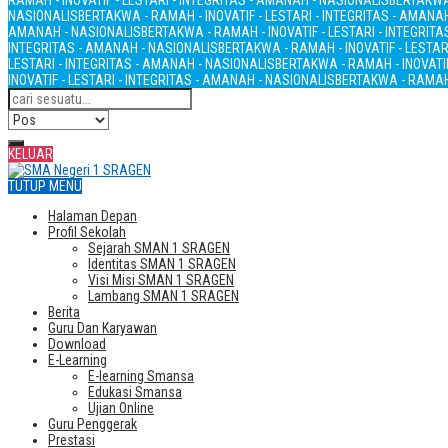
RAMAH - INOVATIF - LESTARI - INTEGRITAS - AMANAH - NASIONALIS
BERTAKWA 
NASIONALIS
BERTAKWA - RAMAH - INOVATIF - LESTARI - INTEGRITAS - AMANA
AMANAH - NASIONALIS
BERTAKWA - RAMAH - INOVATIF - LESTARI - INTEGRIT
INTEGRITAS - AMANAH - NASIONALIS
BERTAKWA - RAMAH - INOVATIF - LESTAR
LESTARI - INTEGRITAS - AMANAH - NASIONALIS
BERTAKWA - RAMAH - INOVATIF
INOVATIF - LESTARI - INTEGRITAS - AMANAH - NASIONALIS
BERTAKWA - RAMAH 
KELUAR
TUTUP MENU
Halaman Depan
Profil Sekolah
Sejarah SMAN 1 SRAGEN
Identitas SMAN 1 SRAGEN
Visi Misi SMAN 1 SRAGEN
Lambang SMAN 1 SRAGEN
Berita
Guru Dan Karyawan
Download
E-Learning
E-learning Smansa
Edukasi Smansa
Ujian Online
Guru Penggerak
Prestasi