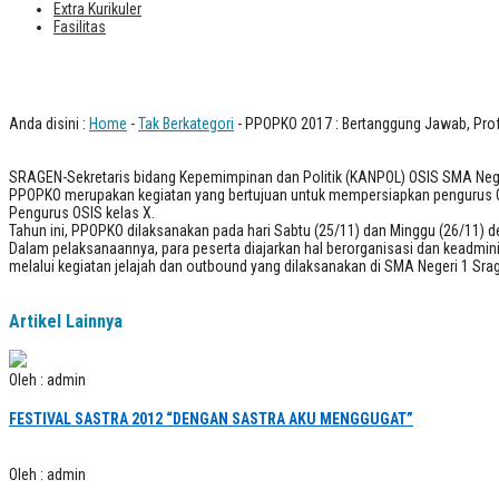
Extra Kurikuler
Fasilitas
PPOPKO 2017 : Bertanggung Jawab, Pro
Anda disini :
Home
-
Tak Berkategori
- PPOPKO 2017 : Bertanggung Jawab, Profe
SRAGEN-Sekretaris bidang Kepemimpinan dan Politik (KANPOL) OSIS SMA Nege
PPOPKO merupakan kegiatan yang bertujuan untuk mempersiapkan pengurus OS
Pengurus OSIS kelas X.
Tahun ini, PPOPKO dilaksanakan pada hari Sabtu (25/11) dan Minggu (26/11)
Dalam pelaksanaannya, para peserta diajarkan hal berorganisasi dan keadmin
melalui kegiatan jelajah dan outbound yang dilaksanakan di SMA Negeri 1 Srag
Artikel Lainnya
Oleh : admin
FESTIVAL SASTRA 2012 “DENGAN SASTRA AKU MENGGUGAT”
Oleh : admin