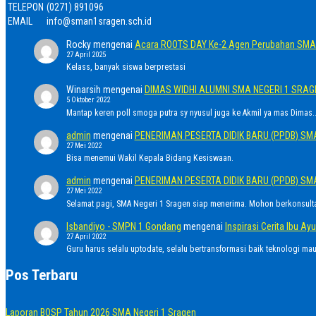
TELEPON
(0271) 891096
EMAIL
info@sman1sragen.sch.id
Rocky
mengenai
Acara ROOTS DAY Ke-2 Agen Perubahan SMA 
27 April 2025
Kelass, banyak siswa berprestasi
Winarsih
mengenai
DIMAS WIDHI ALUMNI SMA NEGERI 1 SRA
5 Oktober 2022
Mantap keren poll smoga putra sy nyusul juga ke Akmil ya mas Dimas..
admin
mengenai
PENERIMAN PESERTA DIDIK BARU (PPDB) SM
27 Mei 2022
Bisa menemui Wakil Kepala Bidang Kesiswaan.
admin
mengenai
PENERIMAN PESERTA DIDIK BARU (PPDB) SM
27 Mei 2022
Selamat pagi, SMA Negeri 1 Sragen siap menerima. Mohon berkonsult
Isbandiyo - SMPN 1 Gondang
mengenai
Inspirasi Cerita Ibu 
27 April 2022
Guru harus selalu uptodate, selalu bertransformasi baik teknologi ma
Pos Terbaru
Laporan BOSP Tahun 2026 SMA Negeri 1 Sragen