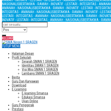
RAMAH - INOVATIF - LESTARI - INTEGRITAS - AMANAH - NASIONALIS
BERTAKWA 
NASIONALIS
BERTAKWA - RAMAH - INOVATIF - LESTARI - INTEGRITAS - AMANA
AMANAH - NASIONALIS
BERTAKWA - RAMAH - INOVATIF - LESTARI - INTEGRIT
INTEGRITAS - AMANAH - NASIONALIS
BERTAKWA - RAMAH - INOVATIF - LESTAR
LESTARI - INTEGRITAS - AMANAH - NASIONALIS
BERTAKWA - RAMAH - INOVATIF
INOVATIF - LESTARI - INTEGRITAS - AMANAH - NASIONALIS
BERTAKWA - RAMAH 
KELUAR
TUTUP MENU
Halaman Depan
Profil Sekolah
Sejarah SMAN 1 SRAGEN
Identitas SMAN 1 SRAGEN
Visi Misi SMAN 1 SRAGEN
Lambang SMAN 1 SRAGEN
Berita
Guru Dan Karyawan
Download
E-Learning
E-learning Smansa
Edukasi Smansa
Ujian Online
Guru Penggerak
Prestasi