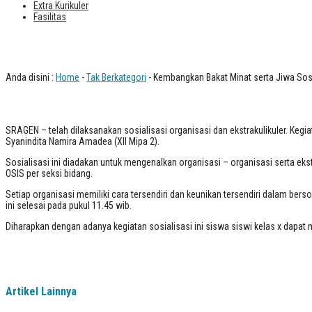
Extra Kurikuler
Fasilitas
Kembangkan Bakat Minat serta Jiwa So
Anda disini :
Home
-
Tak Berkategori
- Kembangkan Bakat Minat serta Jiwa Sos
SRAGEN – telah dilaksanakan sosialisasi organisasi dan ekstrakulikuler. Kegia
Syanindita Namira Amadea (XII Mipa 2).
Sosialisasi ini diadakan untuk mengenalkan organisasi – organisasi serta eks
OSIS per seksi bidang.
Setiap organisasi memiliki cara tersendiri dan keunikan tersendiri dalam berso
ini selesai pada pukul 11.45 wib.
Diharapkan dengan adanya kegiatan sosialisasi ini siswa siswi kelas x dapat 
Artikel Lainnya