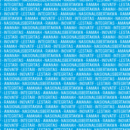
AS - AMANAH - NASIONALIS
BERTAKWA - RAMAH - INOVATIF - LESTARI - INTEGRI
I - INTEGRITAS - AMANAH - NASIONALIS
BERTAKWA - RAMAH - INOVATIF - LESTA
 - LESTARI - INTEGRITAS - AMANAH - NASIONALIS
BERTAKWA - RAMAH - INOVATI
- INOVATIF - LESTARI - INTEGRITAS - AMANAH - NASIONALIS
BERTAKWA - RAMAH
LIS
BERTAKWA - RAMAH - INOVATIF - LESTARI - INTEGRITAS - AMANAH - NASION
H - NASIONALIS
BERTAKWA - RAMAH - INOVATIF - LESTARI - INTEGRITAS - AMAN
AS - AMANAH - NASIONALIS
BERTAKWA - RAMAH - INOVATIF - LESTARI - INTEGRI
I - INTEGRITAS - AMANAH - NASIONALIS
BERTAKWA - RAMAH - INOVATIF - LESTA
 - LESTARI - INTEGRITAS - AMANAH - NASIONALIS
BERTAKWA - RAMAH - INOVATI
- INOVATIF - LESTARI - INTEGRITAS - AMANAH - NASIONALIS
BERTAKWA - RAMAH
- RAMAH - INOVATIF - LESTARI - INTEGRITAS - AMANAH - NASIONALIS
BERTAKWA
H - NASIONALIS
BERTAKWA - RAMAH - INOVATIF - LESTARI - INTEGRITAS - AMAN
AS - AMANAH - NASIONALIS
BERTAKWA - RAMAH - INOVATIF - LESTARI - INTEGRI
I - INTEGRITAS - AMANAH - NASIONALIS
BERTAKWA - RAMAH - INOVATIF - LESTA
 - LESTARI - INTEGRITAS - AMANAH - NASIONALIS
BERTAKWA - RAMAH - INOVATI
- INOVATIF - LESTARI - INTEGRITAS - AMANAH - NASIONALIS
BERTAKWA - RAMAH
- RAMAH - INOVATIF - LESTARI - INTEGRITAS - AMANAH - NASIONALIS
BERTAKWA
H - NASIONALIS
BERTAKWA - RAMAH - INOVATIF - LESTARI - INTEGRITAS - AMAN
AS - AMANAH - NASIONALIS
BERTAKWA - RAMAH - INOVATIF - LESTARI - INTEGRI
I - INTEGRITAS - AMANAH - NASIONALIS
BERTAKWA - RAMAH - INOVATIF - LESTA
 - LESTARI - INTEGRITAS - AMANAH - NASIONALIS
BERTAKWA - RAMAH - INOVATI
- INOVATIF - LESTARI - INTEGRITAS - AMANAH - NASIONALIS
BERTAKWA - RAMAH
- RAMAH - INOVATIF - LESTARI - INTEGRITAS - AMANAH - NASIONALIS
BERTAKWA
H - NASIONALIS
BERTAKWA - RAMAH - INOVATIF - LESTARI - INTEGRITAS - AMAN
AS - AMANAH - NASIONALIS
BERTAKWA - RAMAH - INOVATIF - LESTARI - INTEGRI
I - INTEGRITAS - AMANAH - NASIONALIS
BERTAKWA - RAMAH - INOVATIF - LESTA
 - LESTARI - INTEGRITAS - AMANAH - NASIONALIS
BERTAKWA - RAMAH - INOVATI
- INOVATIF - LESTARI - INTEGRITAS - AMANAH - NASIONALIS
BERTAKWA - RAMAH