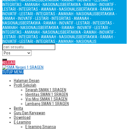
AMANAH - NASIONALIS
BERTAKWA - RAMAH - INOVATIF - LESTARI -
INTEGRITAS - AMANAH - NASIONALIS
BERTAKWA - RAMAH - INOVATIF -
LESTARI - INTEGRITAS - AMANAH - NASIONALIS
BERTAKWA - RAMAH -
INOVATIF - LESTARI - INTEGRITAS - AMANAH - NASIONALIS
BERTAKWA -
RAMAH - INOVATIF - LESTARI - INTEGRITAS - AMANAH -
NASIONALIS
BERTAKWA - RAMAH - INOVATIF - LESTARI - INTEGRITAS -
AMANAH - NASIONALIS
BERTAKWA - RAMAH - INOVATIF - LESTARI -
INTEGRITAS - AMANAH - NASIONALIS
BERTAKWA - RAMAH - INOVATIF -
LESTARI - INTEGRITAS - AMANAH - NASIONALIS
BERTAKWA - RAMAH -
INOVATIF - LESTARI - INTEGRITAS - AMANAH - NASIONALIS
KELUAR
TUTUP MENU
Halaman Depan
Profil Sekolah
Sejarah SMAN 1 SRAGEN
Identitas SMAN 1 SRAGEN
Visi Misi SMAN 1 SRAGEN
Lambang SMAN 1 SRAGEN
Berita
Guru Dan Karyawan
Download
E-Learning
E-learning Smansa