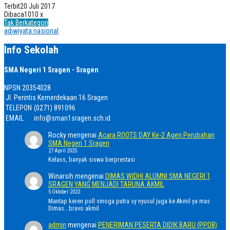
Terbit
20 Juli 2017
Dibaca
1010 x
Tak Berkategori
adiwiyata nasional
Info Sekolah
SMA Negeri 1 Sragen - Sragen
NPSN
20354028
Jl. Perintis Kemerdekaan 16 Sragen
TELEPON
(0271) 891096
EMAIL
info@sman1sragen.sch.id
Rocky
mengenai
Acara ROOTS DAY Ke-2 Agen Perubahan
SMA Negeri 1 Sragen
27 April 2025
Kelass, banyak siswa berprestasi
Winarsih
mengenai
DIMAS WIDHI ALUMNI SMA NEGERI 1
SRAGEN YANG MENJADI TARUNA AKMIL
5 Oktober 2022
Mantap keren poll smoga putra sy nyusul juga ke Akmil ya mas
Dimas...bravo akmil
admin
mengenai
PENERIMAN PESERTA DIDIK BARU (PPDB)