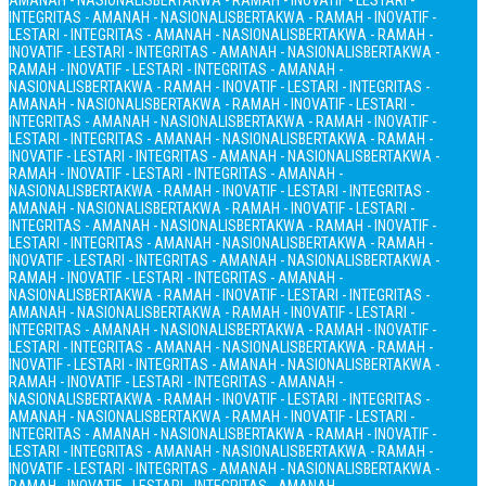
AMANAH - NASIONALIS
BERTAKWA - RAMAH - INOVATIF - LESTARI -
INTEGRITAS - AMANAH - NASIONALIS
BERTAKWA - RAMAH - INOVATIF -
LESTARI - INTEGRITAS - AMANAH - NASIONALIS
BERTAKWA - RAMAH -
INOVATIF - LESTARI - INTEGRITAS - AMANAH - NASIONALIS
BERTAKWA -
RAMAH - INOVATIF - LESTARI - INTEGRITAS - AMANAH -
NASIONALIS
BERTAKWA - RAMAH - INOVATIF - LESTARI - INTEGRITAS -
AMANAH - NASIONALIS
BERTAKWA - RAMAH - INOVATIF - LESTARI -
INTEGRITAS - AMANAH - NASIONALIS
BERTAKWA - RAMAH - INOVATIF -
LESTARI - INTEGRITAS - AMANAH - NASIONALIS
BERTAKWA - RAMAH -
INOVATIF - LESTARI - INTEGRITAS - AMANAH - NASIONALIS
BERTAKWA -
RAMAH - INOVATIF - LESTARI - INTEGRITAS - AMANAH -
NASIONALIS
BERTAKWA - RAMAH - INOVATIF - LESTARI - INTEGRITAS -
AMANAH - NASIONALIS
BERTAKWA - RAMAH - INOVATIF - LESTARI -
INTEGRITAS - AMANAH - NASIONALIS
BERTAKWA - RAMAH - INOVATIF -
LESTARI - INTEGRITAS - AMANAH - NASIONALIS
BERTAKWA - RAMAH -
INOVATIF - LESTARI - INTEGRITAS - AMANAH - NASIONALIS
BERTAKWA -
RAMAH - INOVATIF - LESTARI - INTEGRITAS - AMANAH -
NASIONALIS
BERTAKWA - RAMAH - INOVATIF - LESTARI - INTEGRITAS -
AMANAH - NASIONALIS
BERTAKWA - RAMAH - INOVATIF - LESTARI -
INTEGRITAS - AMANAH - NASIONALIS
BERTAKWA - RAMAH - INOVATIF -
LESTARI - INTEGRITAS - AMANAH - NASIONALIS
BERTAKWA - RAMAH -
INOVATIF - LESTARI - INTEGRITAS - AMANAH - NASIONALIS
BERTAKWA -
RAMAH - INOVATIF - LESTARI - INTEGRITAS - AMANAH -
NASIONALIS
BERTAKWA - RAMAH - INOVATIF - LESTARI - INTEGRITAS -
AMANAH - NASIONALIS
BERTAKWA - RAMAH - INOVATIF - LESTARI -
INTEGRITAS - AMANAH - NASIONALIS
BERTAKWA - RAMAH - INOVATIF -
LESTARI - INTEGRITAS - AMANAH - NASIONALIS
BERTAKWA - RAMAH -
INOVATIF - LESTARI - INTEGRITAS - AMANAH - NASIONALIS
BERTAKWA -