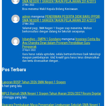
SMA NEGERI 1 SRAGEN TAHUN PELAJARAN 2014/2015
27 Mei 2022
Bisa menemui Wakil Kepala Bidang Kesiswaan.
admin
mengenai
PENERIMAN PESERTA DIDIK BARU (PPDB)
SMA NEGERI 1 SRAGEN TAHUN PELAJARAN 2014/2015
27 Mei 2022
Selamat pagi, SMA Negeri 1 Sragen siap menerima. Mohon
berkonsultasi dengan datang ke Sekolah secepanya.
Isbandiyo - SMPN 1 Gondang
mengenai
Inspirasi Cerita Ibu
Ayu Chandra Dewi dalam Program Pendidikan Guru
Penggerak
27 April 2022
Guru harus selalu uptodate, selalu bertransformasi baik teknologi
maupun pembelajaran. Ide2 kreatif guru harus terus dimunculkan
dan tentu disesuaikan dengan…
Pos Terbaru
Laporan BOSP Tahun 2026 SMA Negeri 1 Sragen
6 hari yang lalu
MPLS Ramah SMA Negeri 1 Sragen Tahun Ajaran 2026/2027 Resmi Digelar
3 minggu yang lalu
Upacara Pembukaan Masa Pengenalan Lingkungan Sekolah SMA Negeri 1