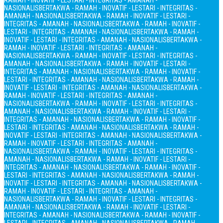
RAMAH - INOVATIF - LESTARI - INTEGRITAS - AMANAH -
NASIONALIS
BERTAKWA - RAMAH - INOVATIF - LESTARI - INTEGRITAS -
AMANAH - NASIONALIS
BERTAKWA - RAMAH - INOVATIF - LESTARI -
INTEGRITAS - AMANAH - NASIONALIS
BERTAKWA - RAMAH - INOVATIF -
LESTARI - INTEGRITAS - AMANAH - NASIONALIS
BERTAKWA - RAMAH -
INOVATIF - LESTARI - INTEGRITAS - AMANAH - NASIONALIS
BERTAKWA -
RAMAH - INOVATIF - LESTARI - INTEGRITAS - AMANAH -
NASIONALIS
BERTAKWA - RAMAH - INOVATIF - LESTARI - INTEGRITAS -
AMANAH - NASIONALIS
BERTAKWA - RAMAH - INOVATIF - LESTARI -
INTEGRITAS - AMANAH - NASIONALIS
BERTAKWA - RAMAH - INOVATIF -
LESTARI - INTEGRITAS - AMANAH - NASIONALIS
BERTAKWA - RAMAH -
INOVATIF - LESTARI - INTEGRITAS - AMANAH - NASIONALIS
BERTAKWA -
RAMAH - INOVATIF - LESTARI - INTEGRITAS - AMANAH -
NASIONALIS
BERTAKWA - RAMAH - INOVATIF - LESTARI - INTEGRITAS -
AMANAH - NASIONALIS
BERTAKWA - RAMAH - INOVATIF - LESTARI -
INTEGRITAS - AMANAH - NASIONALIS
BERTAKWA - RAMAH - INOVATIF -
LESTARI - INTEGRITAS - AMANAH - NASIONALIS
BERTAKWA - RAMAH -
INOVATIF - LESTARI - INTEGRITAS - AMANAH - NASIONALIS
BERTAKWA -
RAMAH - INOVATIF - LESTARI - INTEGRITAS - AMANAH -
NASIONALIS
BERTAKWA - RAMAH - INOVATIF - LESTARI - INTEGRITAS -
AMANAH - NASIONALIS
BERTAKWA - RAMAH - INOVATIF - LESTARI -
INTEGRITAS - AMANAH - NASIONALIS
BERTAKWA - RAMAH - INOVATIF -
LESTARI - INTEGRITAS - AMANAH - NASIONALIS
BERTAKWA - RAMAH -
INOVATIF - LESTARI - INTEGRITAS - AMANAH - NASIONALIS
BERTAKWA -
RAMAH - INOVATIF - LESTARI - INTEGRITAS - AMANAH -
NASIONALIS
BERTAKWA - RAMAH - INOVATIF - LESTARI - INTEGRITAS -
AMANAH - NASIONALIS
BERTAKWA - RAMAH - INOVATIF - LESTARI -
INTEGRITAS - AMANAH - NASIONALIS
BERTAKWA - RAMAH - INOVATIF -