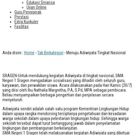
Edukasi Smansa
Ujian Online
Guru Penggerak
Prestasi
Extra Kurikuler
Fasilitas
Menuju Adiwiyata Tingkat Nasional
Anda disini :
Home
-
Tak Berkategori
- Menuju Adiwiyata Tingkat Nasional
SRAGEN-Untuk mendukung kegiatan Adiwiyata di tingkat nasional, SMA
Negeri 1 Sragen mengadakan sosialisasi yang dihadiri oleh seluruh guru,
karyawan, dan perwakilan siswa. Acara dilaksanakan pada Hari Kamis (20/7)
yang diisi oleh Ibu Nathalia Margretha, P.A, S.Pd, MPA sebagai pembicara.
Beliau menyampaikan berbagai pengertian dan penjelasan secara
menyeluruh.
Adiwiyata sendiri adalah salah satu program Kementrian Lingkungan Hidup
dalam upaya rangka mendorong terciptanya pengetahuan dan kesadaran
warga sekolah dalam upaya pelestarian lingkungan hidup. Sehingga warga
sekolah tersebut dapat turut bertanggung jawab dalam penyelamatan
lingkungan dan pembangunan berkelanjutan.
SMA Negeri 1 Sragen telah melaksanakan kegiatan Adiwiyata yang diketuai