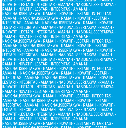
LESTARI - INTEGRITAS - AMANAH - NASIONALIS
BERTAKWA - RAMAH -
INOVATIF - LESTARI - INTEGRITAS - AMANAH - NASIONALIS
BERTAKWA -
RAMAH - INOVATIF - LESTARI - INTEGRITAS - AMANAH -
NASIONALIS
BERTAKWA - RAMAH - INOVATIF - LESTARI - INTEGRITAS -
AMANAH - NASIONALIS
BERTAKWA - RAMAH - INOVATIF - LESTARI -
INTEGRITAS - AMANAH - NASIONALIS
BERTAKWA - RAMAH - INOVATIF -
LESTARI - INTEGRITAS - AMANAH - NASIONALIS
BERTAKWA - RAMAH -
INOVATIF - LESTARI - INTEGRITAS - AMANAH - NASIONALIS
BERTAKWA -
RAMAH - INOVATIF - LESTARI - INTEGRITAS - AMANAH -
NASIONALIS
BERTAKWA - RAMAH - INOVATIF - LESTARI - INTEGRITAS -
AMANAH - NASIONALIS
BERTAKWA - RAMAH - INOVATIF - LESTARI -
INTEGRITAS - AMANAH - NASIONALIS
BERTAKWA - RAMAH - INOVATIF -
LESTARI - INTEGRITAS - AMANAH - NASIONALIS
BERTAKWA - RAMAH -
INOVATIF - LESTARI - INTEGRITAS - AMANAH - NASIONALIS
BERTAKWA -
RAMAH - INOVATIF - LESTARI - INTEGRITAS - AMANAH -
NASIONALIS
BERTAKWA - RAMAH - INOVATIF - LESTARI - INTEGRITAS -
AMANAH - NASIONALIS
BERTAKWA - RAMAH - INOVATIF - LESTARI -
INTEGRITAS - AMANAH - NASIONALIS
BERTAKWA - RAMAH - INOVATIF -
LESTARI - INTEGRITAS - AMANAH - NASIONALIS
BERTAKWA - RAMAH -
INOVATIF - LESTARI - INTEGRITAS - AMANAH - NASIONALIS
BERTAKWA -
RAMAH - INOVATIF - LESTARI - INTEGRITAS - AMANAH -
NASIONALIS
BERTAKWA - RAMAH - INOVATIF - LESTARI - INTEGRITAS -
AMANAH - NASIONALIS
BERTAKWA - RAMAH - INOVATIF - LESTARI -
INTEGRITAS - AMANAH - NASIONALIS
BERTAKWA - RAMAH - INOVATIF -
LESTARI - INTEGRITAS - AMANAH - NASIONALIS
BERTAKWA - RAMAH -
INOVATIF - LESTARI - INTEGRITAS - AMANAH - NASIONALIS
BERTAKWA -
RAMAH - INOVATIF - LESTARI - INTEGRITAS - AMANAH -
NASIONALIS
BERTAKWA - RAMAH - INOVATIF - LESTARI - INTEGRITAS -