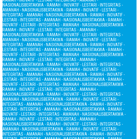
RAMAH - INOVATIF - LESTARI - INTEGRITAS - AMANAH -
NASIONALIS
BERTAKWA - RAMAH - INOVATIF - LESTARI - INTEGRITAS -
AMANAH - NASIONALIS
BERTAKWA - RAMAH - INOVATIF - LESTARI -
INTEGRITAS - AMANAH - NASIONALIS
BERTAKWA - RAMAH - INOVATIF -
LESTARI - INTEGRITAS - AMANAH - NASIONALIS
BERTAKWA - RAMAH -
INOVATIF - LESTARI - INTEGRITAS - AMANAH - NASIONALIS
BERTAKWA -
RAMAH - INOVATIF - LESTARI - INTEGRITAS - AMANAH -
NASIONALIS
BERTAKWA - RAMAH - INOVATIF - LESTARI - INTEGRITAS -
AMANAH - NASIONALIS
BERTAKWA - RAMAH - INOVATIF - LESTARI -
INTEGRITAS - AMANAH - NASIONALIS
BERTAKWA - RAMAH - INOVATIF -
LESTARI - INTEGRITAS - AMANAH - NASIONALIS
BERTAKWA - RAMAH -
INOVATIF - LESTARI - INTEGRITAS - AMANAH - NASIONALIS
BERTAKWA -
RAMAH - INOVATIF - LESTARI - INTEGRITAS - AMANAH -
NASIONALIS
BERTAKWA - RAMAH - INOVATIF - LESTARI - INTEGRITAS -
AMANAH - NASIONALIS
BERTAKWA - RAMAH - INOVATIF - LESTARI -
INTEGRITAS - AMANAH - NASIONALIS
BERTAKWA - RAMAH - INOVATIF -
LESTARI - INTEGRITAS - AMANAH - NASIONALIS
BERTAKWA - RAMAH -
INOVATIF - LESTARI - INTEGRITAS - AMANAH - NASIONALIS
BERTAKWA -
RAMAH - INOVATIF - LESTARI - INTEGRITAS - AMANAH -
NASIONALIS
BERTAKWA - RAMAH - INOVATIF - LESTARI - INTEGRITAS -
AMANAH - NASIONALIS
BERTAKWA - RAMAH - INOVATIF - LESTARI -
INTEGRITAS - AMANAH - NASIONALIS
BERTAKWA - RAMAH - INOVATIF -
LESTARI - INTEGRITAS - AMANAH - NASIONALIS
BERTAKWA - RAMAH -
INOVATIF - LESTARI - INTEGRITAS - AMANAH - NASIONALIS
BERTAKWA -
RAMAH - INOVATIF - LESTARI - INTEGRITAS - AMANAH -
NASIONALIS
BERTAKWA - RAMAH - INOVATIF - LESTARI - INTEGRITAS -
AMANAH - NASIONALIS
BERTAKWA - RAMAH - INOVATIF - LESTARI -
INTEGRITAS - AMANAH - NASIONALIS
BERTAKWA - RAMAH - INOVATIF -