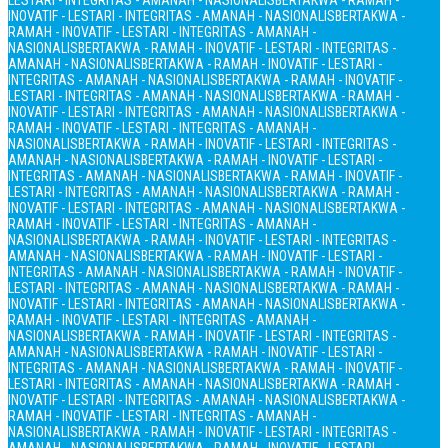
LESTARI - INTEGRITAS - AMANAH - NASIONALIS
BERTAKWA - RAMAH -
INOVATIF - LESTARI - INTEGRITAS - AMANAH - NASIONALIS
BERTAKWA -
RAMAH - INOVATIF - LESTARI - INTEGRITAS - AMANAH -
NASIONALIS
BERTAKWA - RAMAH - INOVATIF - LESTARI - INTEGRITAS -
AMANAH - NASIONALIS
BERTAKWA - RAMAH - INOVATIF - LESTARI -
INTEGRITAS - AMANAH - NASIONALIS
BERTAKWA - RAMAH - INOVATIF -
LESTARI - INTEGRITAS - AMANAH - NASIONALIS
BERTAKWA - RAMAH -
INOVATIF - LESTARI - INTEGRITAS - AMANAH - NASIONALIS
BERTAKWA -
RAMAH - INOVATIF - LESTARI - INTEGRITAS - AMANAH -
NASIONALIS
BERTAKWA - RAMAH - INOVATIF - LESTARI - INTEGRITAS -
AMANAH - NASIONALIS
BERTAKWA - RAMAH - INOVATIF - LESTARI -
INTEGRITAS - AMANAH - NASIONALIS
BERTAKWA - RAMAH - INOVATIF -
LESTARI - INTEGRITAS - AMANAH - NASIONALIS
BERTAKWA - RAMAH -
INOVATIF - LESTARI - INTEGRITAS - AMANAH - NASIONALIS
BERTAKWA -
RAMAH - INOVATIF - LESTARI - INTEGRITAS - AMANAH -
NASIONALIS
BERTAKWA - RAMAH - INOVATIF - LESTARI - INTEGRITAS -
AMANAH - NASIONALIS
BERTAKWA - RAMAH - INOVATIF - LESTARI -
INTEGRITAS - AMANAH - NASIONALIS
BERTAKWA - RAMAH - INOVATIF -
LESTARI - INTEGRITAS - AMANAH - NASIONALIS
BERTAKWA - RAMAH -
INOVATIF - LESTARI - INTEGRITAS - AMANAH - NASIONALIS
BERTAKWA -
RAMAH - INOVATIF - LESTARI - INTEGRITAS - AMANAH -
NASIONALIS
BERTAKWA - RAMAH - INOVATIF - LESTARI - INTEGRITAS -
AMANAH - NASIONALIS
BERTAKWA - RAMAH - INOVATIF - LESTARI -
INTEGRITAS - AMANAH - NASIONALIS
BERTAKWA - RAMAH - INOVATIF -
LESTARI - INTEGRITAS - AMANAH - NASIONALIS
BERTAKWA - RAMAH -
INOVATIF - LESTARI - INTEGRITAS - AMANAH - NASIONALIS
BERTAKWA -
RAMAH - INOVATIF - LESTARI - INTEGRITAS - AMANAH -
NASIONALIS
BERTAKWA - RAMAH - INOVATIF - LESTARI - INTEGRITAS -