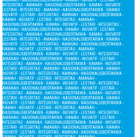
AMANAH - NASIONALIS
BERTAKWA - RAMAH - INOVATIF - LESTARI -
INTEGRITAS - AMANAH - NASIONALIS
BERTAKWA - RAMAH - INOVATIF -
LESTARI - INTEGRITAS - AMANAH - NASIONALIS
BERTAKWA - RAMAH -
INOVATIF - LESTARI - INTEGRITAS - AMANAH - NASIONALIS
BERTAKWA -
RAMAH - INOVATIF - LESTARI - INTEGRITAS - AMANAH -
NASIONALIS
BERTAKWA - RAMAH - INOVATIF - LESTARI - INTEGRITAS -
AMANAH - NASIONALIS
BERTAKWA - RAMAH - INOVATIF - LESTARI -
INTEGRITAS - AMANAH - NASIONALIS
BERTAKWA - RAMAH - INOVATIF -
LESTARI - INTEGRITAS - AMANAH - NASIONALIS
BERTAKWA - RAMAH -
INOVATIF - LESTARI - INTEGRITAS - AMANAH - NASIONALIS
BERTAKWA -
RAMAH - INOVATIF - LESTARI - INTEGRITAS - AMANAH -
NASIONALIS
BERTAKWA - RAMAH - INOVATIF - LESTARI - INTEGRITAS -
AMANAH - NASIONALIS
BERTAKWA - RAMAH - INOVATIF - LESTARI -
INTEGRITAS - AMANAH - NASIONALIS
BERTAKWA - RAMAH - INOVATIF -
LESTARI - INTEGRITAS - AMANAH - NASIONALIS
BERTAKWA - RAMAH -
INOVATIF - LESTARI - INTEGRITAS - AMANAH - NASIONALIS
BERTAKWA -
RAMAH - INOVATIF - LESTARI - INTEGRITAS - AMANAH -
NASIONALIS
BERTAKWA - RAMAH - INOVATIF - LESTARI - INTEGRITAS -
AMANAH - NASIONALIS
BERTAKWA - RAMAH - INOVATIF - LESTARI -
INTEGRITAS - AMANAH - NASIONALIS
BERTAKWA - RAMAH - INOVATIF -
LESTARI - INTEGRITAS - AMANAH - NASIONALIS
BERTAKWA - RAMAH -
INOVATIF - LESTARI - INTEGRITAS - AMANAH - NASIONALIS
BERTAKWA -
RAMAH - INOVATIF - LESTARI - INTEGRITAS - AMANAH -
NASIONALIS
BERTAKWA - RAMAH - INOVATIF - LESTARI - INTEGRITAS -
AMANAH - NASIONALIS
BERTAKWA - RAMAH - INOVATIF - LESTARI -
INTEGRITAS - AMANAH - NASIONALIS
BERTAKWA - RAMAH - INOVATIF -
LESTARI - INTEGRITAS - AMANAH - NASIONALIS
BERTAKWA - RAMAH -
INOVATIF - LESTARI - INTEGRITAS - AMANAH - NASIONALIS
BERTAKWA -