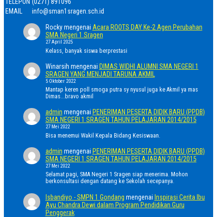
TELEPON
(0271) 891096
EMAIL
info@sman1sragen.sch.id
Rocky
mengenai
Acara ROOTS DAY Ke-2 Agen Perubahan
SMA Negeri 1 Sragen
27 April 2025
Kelass, banyak siswa berprestasi
Winarsih
mengenai
DIMAS WIDHI ALUMNI SMA NEGERI 1
SRAGEN YANG MENJADI TARUNA AKMIL
5 Oktober 2022
Mantap keren poll smoga putra sy nyusul juga ke Akmil ya mas
Dimas...bravo akmil
admin
mengenai
PENERIMAN PESERTA DIDIK BARU (PPDB)
SMA NEGERI 1 SRAGEN TAHUN PELAJARAN 2014/2015
27 Mei 2022
Bisa menemui Wakil Kepala Bidang Kesiswaan.
admin
mengenai
PENERIMAN PESERTA DIDIK BARU (PPDB)
SMA NEGERI 1 SRAGEN TAHUN PELAJARAN 2014/2015
27 Mei 2022
Selamat pagi, SMA Negeri 1 Sragen siap menerima. Mohon
berkonsultasi dengan datang ke Sekolah secepanya.
Isbandiyo - SMPN 1 Gondang
mengenai
Inspirasi Cerita Ibu
Ayu Chandra Dewi dalam Program Pendidikan Guru
Penggerak