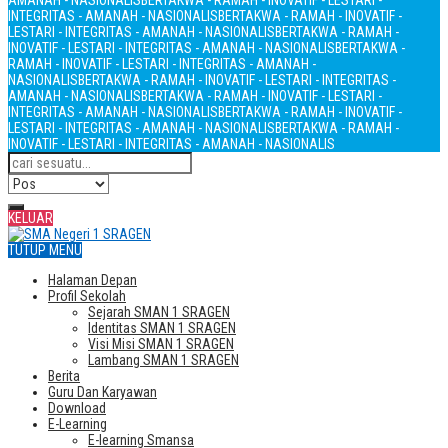
AMANAH - NASIONALIS
BERTAKWA - RAMAH - INOVATIF - LESTARI -
INTEGRITAS - AMANAH - NASIONALIS
BERTAKWA - RAMAH - INOVATIF -
LESTARI - INTEGRITAS - AMANAH - NASIONALIS
BERTAKWA - RAMAH -
INOVATIF - LESTARI - INTEGRITAS - AMANAH - NASIONALIS
BERTAKWA -
RAMAH - INOVATIF - LESTARI - INTEGRITAS - AMANAH -
NASIONALIS
BERTAKWA - RAMAH - INOVATIF - LESTARI - INTEGRITAS -
AMANAH - NASIONALIS
BERTAKWA - RAMAH - INOVATIF - LESTARI -
INTEGRITAS - AMANAH - NASIONALIS
BERTAKWA - RAMAH - INOVATIF -
LESTARI - INTEGRITAS - AMANAH - NASIONALIS
BERTAKWA - RAMAH -
INOVATIF - LESTARI - INTEGRITAS - AMANAH - NASIONALIS
KELUAR
TUTUP MENU
Halaman Depan
Profil Sekolah
Sejarah SMAN 1 SRAGEN
Identitas SMAN 1 SRAGEN
Visi Misi SMAN 1 SRAGEN
Lambang SMAN 1 SRAGEN
Berita
Guru Dan Karyawan
Download
E-Learning
E-learning Smansa