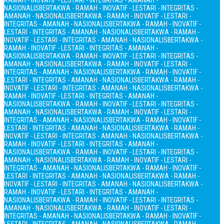
RAMAH - INOVATIF - LESTARI - INTEGRITAS - AMANAH -
NASIONALIS
BERTAKWA - RAMAH - INOVATIF - LESTARI - INTEGRITAS -
AMANAH - NASIONALIS
BERTAKWA - RAMAH - INOVATIF - LESTARI -
INTEGRITAS - AMANAH - NASIONALIS
BERTAKWA - RAMAH - INOVATIF -
LESTARI - INTEGRITAS - AMANAH - NASIONALIS
BERTAKWA - RAMAH -
INOVATIF - LESTARI - INTEGRITAS - AMANAH - NASIONALIS
BERTAKWA -
RAMAH - INOVATIF - LESTARI - INTEGRITAS - AMANAH -
NASIONALIS
BERTAKWA - RAMAH - INOVATIF - LESTARI - INTEGRITAS -
AMANAH - NASIONALIS
BERTAKWA - RAMAH - INOVATIF - LESTARI -
INTEGRITAS - AMANAH - NASIONALIS
BERTAKWA - RAMAH - INOVATIF -
LESTARI - INTEGRITAS - AMANAH - NASIONALIS
BERTAKWA - RAMAH -
INOVATIF - LESTARI - INTEGRITAS - AMANAH - NASIONALIS
BERTAKWA -
RAMAH - INOVATIF - LESTARI - INTEGRITAS - AMANAH -
NASIONALIS
BERTAKWA - RAMAH - INOVATIF - LESTARI - INTEGRITAS -
AMANAH - NASIONALIS
BERTAKWA - RAMAH - INOVATIF - LESTARI -
INTEGRITAS - AMANAH - NASIONALIS
BERTAKWA - RAMAH - INOVATIF -
LESTARI - INTEGRITAS - AMANAH - NASIONALIS
BERTAKWA - RAMAH -
INOVATIF - LESTARI - INTEGRITAS - AMANAH - NASIONALIS
BERTAKWA -
RAMAH - INOVATIF - LESTARI - INTEGRITAS - AMANAH -
NASIONALIS
BERTAKWA - RAMAH - INOVATIF - LESTARI - INTEGRITAS -
AMANAH - NASIONALIS
BERTAKWA - RAMAH - INOVATIF - LESTARI -
INTEGRITAS - AMANAH - NASIONALIS
BERTAKWA - RAMAH - INOVATIF -
LESTARI - INTEGRITAS - AMANAH - NASIONALIS
BERTAKWA - RAMAH -
INOVATIF - LESTARI - INTEGRITAS - AMANAH - NASIONALIS
BERTAKWA -
RAMAH - INOVATIF - LESTARI - INTEGRITAS - AMANAH -
NASIONALIS
BERTAKWA - RAMAH - INOVATIF - LESTARI - INTEGRITAS -
AMANAH - NASIONALIS
BERTAKWA - RAMAH - INOVATIF - LESTARI -
INTEGRITAS - AMANAH - NASIONALIS
BERTAKWA - RAMAH - INOVATIF -