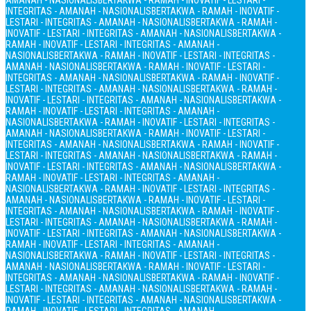
AMANAH - NASIONALIS
BERTAKWA - RAMAH - INOVATIF - LESTARI -
INTEGRITAS - AMANAH - NASIONALIS
BERTAKWA - RAMAH - INOVATIF -
LESTARI - INTEGRITAS - AMANAH - NASIONALIS
BERTAKWA - RAMAH -
INOVATIF - LESTARI - INTEGRITAS - AMANAH - NASIONALIS
BERTAKWA -
RAMAH - INOVATIF - LESTARI - INTEGRITAS - AMANAH -
NASIONALIS
BERTAKWA - RAMAH - INOVATIF - LESTARI - INTEGRITAS -
AMANAH - NASIONALIS
BERTAKWA - RAMAH - INOVATIF - LESTARI -
INTEGRITAS - AMANAH - NASIONALIS
BERTAKWA - RAMAH - INOVATIF -
LESTARI - INTEGRITAS - AMANAH - NASIONALIS
BERTAKWA - RAMAH -
INOVATIF - LESTARI - INTEGRITAS - AMANAH - NASIONALIS
BERTAKWA -
RAMAH - INOVATIF - LESTARI - INTEGRITAS - AMANAH -
NASIONALIS
BERTAKWA - RAMAH - INOVATIF - LESTARI - INTEGRITAS -
AMANAH - NASIONALIS
BERTAKWA - RAMAH - INOVATIF - LESTARI -
INTEGRITAS - AMANAH - NASIONALIS
BERTAKWA - RAMAH - INOVATIF -
LESTARI - INTEGRITAS - AMANAH - NASIONALIS
BERTAKWA - RAMAH -
INOVATIF - LESTARI - INTEGRITAS - AMANAH - NASIONALIS
BERTAKWA -
RAMAH - INOVATIF - LESTARI - INTEGRITAS - AMANAH -
NASIONALIS
BERTAKWA - RAMAH - INOVATIF - LESTARI - INTEGRITAS -
AMANAH - NASIONALIS
BERTAKWA - RAMAH - INOVATIF - LESTARI -
INTEGRITAS - AMANAH - NASIONALIS
BERTAKWA - RAMAH - INOVATIF -
LESTARI - INTEGRITAS - AMANAH - NASIONALIS
BERTAKWA - RAMAH -
INOVATIF - LESTARI - INTEGRITAS - AMANAH - NASIONALIS
BERTAKWA -
RAMAH - INOVATIF - LESTARI - INTEGRITAS - AMANAH -
NASIONALIS
BERTAKWA - RAMAH - INOVATIF - LESTARI - INTEGRITAS -
AMANAH - NASIONALIS
BERTAKWA - RAMAH - INOVATIF - LESTARI -
INTEGRITAS - AMANAH - NASIONALIS
BERTAKWA - RAMAH - INOVATIF -
LESTARI - INTEGRITAS - AMANAH - NASIONALIS
BERTAKWA - RAMAH -
INOVATIF - LESTARI - INTEGRITAS - AMANAH - NASIONALIS
BERTAKWA -