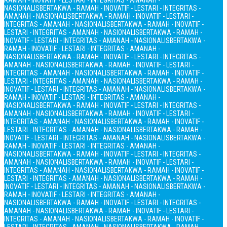
RAMAH - INOVATIF - LESTARI - INTEGRITAS - AMANAH -
NASIONALIS
BERTAKWA - RAMAH - INOVATIF - LESTARI - INTEGRITAS -
AMANAH - NASIONALIS
BERTAKWA - RAMAH - INOVATIF - LESTARI -
INTEGRITAS - AMANAH - NASIONALIS
BERTAKWA - RAMAH - INOVATIF -
LESTARI - INTEGRITAS - AMANAH - NASIONALIS
BERTAKWA - RAMAH -
INOVATIF - LESTARI - INTEGRITAS - AMANAH - NASIONALIS
BERTAKWA -
RAMAH - INOVATIF - LESTARI - INTEGRITAS - AMANAH -
NASIONALIS
BERTAKWA - RAMAH - INOVATIF - LESTARI - INTEGRITAS -
AMANAH - NASIONALIS
BERTAKWA - RAMAH - INOVATIF - LESTARI -
INTEGRITAS - AMANAH - NASIONALIS
BERTAKWA - RAMAH - INOVATIF -
LESTARI - INTEGRITAS - AMANAH - NASIONALIS
BERTAKWA - RAMAH -
INOVATIF - LESTARI - INTEGRITAS - AMANAH - NASIONALIS
BERTAKWA -
RAMAH - INOVATIF - LESTARI - INTEGRITAS - AMANAH -
NASIONALIS
BERTAKWA - RAMAH - INOVATIF - LESTARI - INTEGRITAS -
AMANAH - NASIONALIS
BERTAKWA - RAMAH - INOVATIF - LESTARI -
INTEGRITAS - AMANAH - NASIONALIS
BERTAKWA - RAMAH - INOVATIF -
LESTARI - INTEGRITAS - AMANAH - NASIONALIS
BERTAKWA - RAMAH -
INOVATIF - LESTARI - INTEGRITAS - AMANAH - NASIONALIS
BERTAKWA -
RAMAH - INOVATIF - LESTARI - INTEGRITAS - AMANAH -
NASIONALIS
BERTAKWA - RAMAH - INOVATIF - LESTARI - INTEGRITAS -
AMANAH - NASIONALIS
BERTAKWA - RAMAH - INOVATIF - LESTARI -
INTEGRITAS - AMANAH - NASIONALIS
BERTAKWA - RAMAH - INOVATIF -
LESTARI - INTEGRITAS - AMANAH - NASIONALIS
BERTAKWA - RAMAH -
INOVATIF - LESTARI - INTEGRITAS - AMANAH - NASIONALIS
BERTAKWA -
RAMAH - INOVATIF - LESTARI - INTEGRITAS - AMANAH -
NASIONALIS
BERTAKWA - RAMAH - INOVATIF - LESTARI - INTEGRITAS -
AMANAH - NASIONALIS
BERTAKWA - RAMAH - INOVATIF - LESTARI -
INTEGRITAS - AMANAH - NASIONALIS
BERTAKWA - RAMAH - INOVATIF -