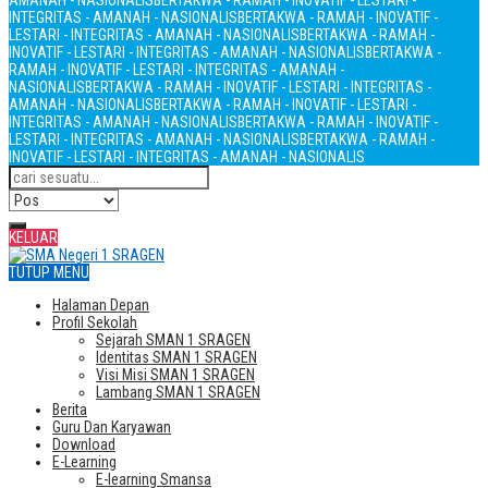
AMANAH - NASIONALIS
BERTAKWA - RAMAH - INOVATIF - LESTARI -
INTEGRITAS - AMANAH - NASIONALIS
BERTAKWA - RAMAH - INOVATIF -
LESTARI - INTEGRITAS - AMANAH - NASIONALIS
BERTAKWA - RAMAH -
INOVATIF - LESTARI - INTEGRITAS - AMANAH - NASIONALIS
BERTAKWA -
RAMAH - INOVATIF - LESTARI - INTEGRITAS - AMANAH -
NASIONALIS
BERTAKWA - RAMAH - INOVATIF - LESTARI - INTEGRITAS -
AMANAH - NASIONALIS
BERTAKWA - RAMAH - INOVATIF - LESTARI -
INTEGRITAS - AMANAH - NASIONALIS
BERTAKWA - RAMAH - INOVATIF -
LESTARI - INTEGRITAS - AMANAH - NASIONALIS
BERTAKWA - RAMAH -
INOVATIF - LESTARI - INTEGRITAS - AMANAH - NASIONALIS
KELUAR
TUTUP MENU
Halaman Depan
Profil Sekolah
Sejarah SMAN 1 SRAGEN
Identitas SMAN 1 SRAGEN
Visi Misi SMAN 1 SRAGEN
Lambang SMAN 1 SRAGEN
Berita
Guru Dan Karyawan
Download
E-Learning
E-learning Smansa