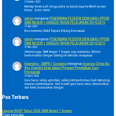
5 Oktober 2022
Mantap keren poll smoga putra sy nyusul juga ke Akmil ya mas
Dimas...bravo akmil
admin
mengenai
PENERIMAN PESERTA DIDIK BARU (PPDB)
SMA NEGERI 1 SRAGEN TAHUN PELAJARAN 2014/2015
27 Mei 2022
Bisa menemui Wakil Kepala Bidang Kesiswaan.
admin
mengenai
PENERIMAN PESERTA DIDIK BARU (PPDB)
SMA NEGERI 1 SRAGEN TAHUN PELAJARAN 2014/2015
27 Mei 2022
Selamat pagi, SMA Negeri 1 Sragen siap menerima. Mohon
berkonsultasi dengan datang ke Sekolah secepanya.
Isbandiyo - SMPN 1 Gondang
mengenai
Inspirasi Cerita Ibu
Ayu Chandra Dewi dalam Program Pendidikan Guru
Penggerak
27 April 2022
Guru harus selalu uptodate, selalu bertransformasi baik teknologi
maupun pembelajaran. Ide2 kreatif guru harus terus dimunculkan
dan tentu disesuaikan dengan…
Pos Terbaru
Laporan BOSP Tahun 2026 SMA Negeri 1 Sragen
2 hari yang lalu