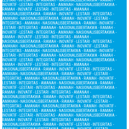
LESTARI - INTEGRITAS - AMANAH - NASIONALIS
BERTAKWA - RAMAH -
INOVATIF - LESTARI - INTEGRITAS - AMANAH - NASIONALIS
BERTAKWA -
RAMAH - INOVATIF - LESTARI - INTEGRITAS - AMANAH -
NASIONALIS
BERTAKWA - RAMAH - INOVATIF - LESTARI - INTEGRITAS -
AMANAH - NASIONALIS
BERTAKWA - RAMAH - INOVATIF - LESTARI -
INTEGRITAS - AMANAH - NASIONALIS
BERTAKWA - RAMAH - INOVATIF -
LESTARI - INTEGRITAS - AMANAH - NASIONALIS
BERTAKWA - RAMAH -
INOVATIF - LESTARI - INTEGRITAS - AMANAH - NASIONALIS
BERTAKWA -
RAMAH - INOVATIF - LESTARI - INTEGRITAS - AMANAH -
NASIONALIS
BERTAKWA - RAMAH - INOVATIF - LESTARI - INTEGRITAS -
AMANAH - NASIONALIS
BERTAKWA - RAMAH - INOVATIF - LESTARI -
INTEGRITAS - AMANAH - NASIONALIS
BERTAKWA - RAMAH - INOVATIF -
LESTARI - INTEGRITAS - AMANAH - NASIONALIS
BERTAKWA - RAMAH -
INOVATIF - LESTARI - INTEGRITAS - AMANAH - NASIONALIS
BERTAKWA -
RAMAH - INOVATIF - LESTARI - INTEGRITAS - AMANAH -
NASIONALIS
BERTAKWA - RAMAH - INOVATIF - LESTARI - INTEGRITAS -
AMANAH - NASIONALIS
BERTAKWA - RAMAH - INOVATIF - LESTARI -
INTEGRITAS - AMANAH - NASIONALIS
BERTAKWA - RAMAH - INOVATIF -
LESTARI - INTEGRITAS - AMANAH - NASIONALIS
BERTAKWA - RAMAH -
INOVATIF - LESTARI - INTEGRITAS - AMANAH - NASIONALIS
BERTAKWA -
RAMAH - INOVATIF - LESTARI - INTEGRITAS - AMANAH -
NASIONALIS
BERTAKWA - RAMAH - INOVATIF - LESTARI - INTEGRITAS -
AMANAH - NASIONALIS
BERTAKWA - RAMAH - INOVATIF - LESTARI -
INTEGRITAS - AMANAH - NASIONALIS
BERTAKWA - RAMAH - INOVATIF -
LESTARI - INTEGRITAS - AMANAH - NASIONALIS
BERTAKWA - RAMAH -
INOVATIF - LESTARI - INTEGRITAS - AMANAH - NASIONALIS
BERTAKWA -
RAMAH - INOVATIF - LESTARI - INTEGRITAS - AMANAH -
NASIONALIS
BERTAKWA - RAMAH - INOVATIF - LESTARI - INTEGRITAS -