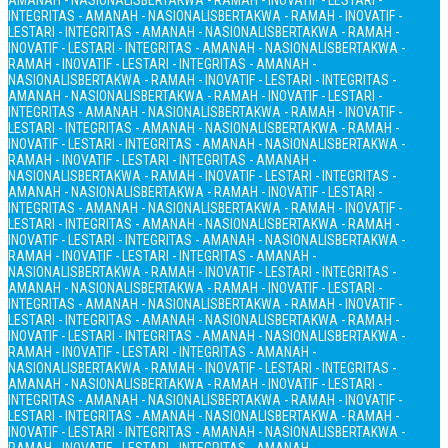
AMANAH - NASIONALIS
BERTAKWA - RAMAH - INOVATIF - LESTARI -
INTEGRITAS - AMANAH - NASIONALIS
BERTAKWA - RAMAH - INOVATIF -
LESTARI - INTEGRITAS - AMANAH - NASIONALIS
BERTAKWA - RAMAH -
INOVATIF - LESTARI - INTEGRITAS - AMANAH - NASIONALIS
BERTAKWA -
RAMAH - INOVATIF - LESTARI - INTEGRITAS - AMANAH -
NASIONALIS
BERTAKWA - RAMAH - INOVATIF - LESTARI - INTEGRITAS -
AMANAH - NASIONALIS
BERTAKWA - RAMAH - INOVATIF - LESTARI -
INTEGRITAS - AMANAH - NASIONALIS
BERTAKWA - RAMAH - INOVATIF -
LESTARI - INTEGRITAS - AMANAH - NASIONALIS
BERTAKWA - RAMAH -
INOVATIF - LESTARI - INTEGRITAS - AMANAH - NASIONALIS
BERTAKWA -
RAMAH - INOVATIF - LESTARI - INTEGRITAS - AMANAH -
NASIONALIS
BERTAKWA - RAMAH - INOVATIF - LESTARI - INTEGRITAS -
AMANAH - NASIONALIS
BERTAKWA - RAMAH - INOVATIF - LESTARI -
INTEGRITAS - AMANAH - NASIONALIS
BERTAKWA - RAMAH - INOVATIF -
LESTARI - INTEGRITAS - AMANAH - NASIONALIS
BERTAKWA - RAMAH -
INOVATIF - LESTARI - INTEGRITAS - AMANAH - NASIONALIS
BERTAKWA -
RAMAH - INOVATIF - LESTARI - INTEGRITAS - AMANAH -
NASIONALIS
BERTAKWA - RAMAH - INOVATIF - LESTARI - INTEGRITAS -
AMANAH - NASIONALIS
BERTAKWA - RAMAH - INOVATIF - LESTARI -
INTEGRITAS - AMANAH - NASIONALIS
BERTAKWA - RAMAH - INOVATIF -
LESTARI - INTEGRITAS - AMANAH - NASIONALIS
BERTAKWA - RAMAH -
INOVATIF - LESTARI - INTEGRITAS - AMANAH - NASIONALIS
BERTAKWA -
RAMAH - INOVATIF - LESTARI - INTEGRITAS - AMANAH -
NASIONALIS
BERTAKWA - RAMAH - INOVATIF - LESTARI - INTEGRITAS -
AMANAH - NASIONALIS
BERTAKWA - RAMAH - INOVATIF - LESTARI -
INTEGRITAS - AMANAH - NASIONALIS
BERTAKWA - RAMAH - INOVATIF -
LESTARI - INTEGRITAS - AMANAH - NASIONALIS
BERTAKWA - RAMAH -
INOVATIF - LESTARI - INTEGRITAS - AMANAH - NASIONALIS
BERTAKWA -