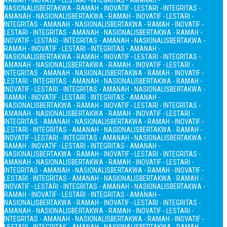
RAMAH - INOVATIF - LESTARI - INTEGRITAS - AMANAH -
NASIONALIS
BERTAKWA - RAMAH - INOVATIF - LESTARI - INTEGRITAS -
AMANAH - NASIONALIS
BERTAKWA - RAMAH - INOVATIF - LESTARI -
INTEGRITAS - AMANAH - NASIONALIS
BERTAKWA - RAMAH - INOVATIF -
LESTARI - INTEGRITAS - AMANAH - NASIONALIS
BERTAKWA - RAMAH -
INOVATIF - LESTARI - INTEGRITAS - AMANAH - NASIONALIS
BERTAKWA -
RAMAH - INOVATIF - LESTARI - INTEGRITAS - AMANAH -
NASIONALIS
BERTAKWA - RAMAH - INOVATIF - LESTARI - INTEGRITAS -
AMANAH - NASIONALIS
BERTAKWA - RAMAH - INOVATIF - LESTARI -
INTEGRITAS - AMANAH - NASIONALIS
BERTAKWA - RAMAH - INOVATIF -
LESTARI - INTEGRITAS - AMANAH - NASIONALIS
BERTAKWA - RAMAH -
INOVATIF - LESTARI - INTEGRITAS - AMANAH - NASIONALIS
BERTAKWA -
RAMAH - INOVATIF - LESTARI - INTEGRITAS - AMANAH -
NASIONALIS
BERTAKWA - RAMAH - INOVATIF - LESTARI - INTEGRITAS -
AMANAH - NASIONALIS
BERTAKWA - RAMAH - INOVATIF - LESTARI -
INTEGRITAS - AMANAH - NASIONALIS
BERTAKWA - RAMAH - INOVATIF -
LESTARI - INTEGRITAS - AMANAH - NASIONALIS
BERTAKWA - RAMAH -
INOVATIF - LESTARI - INTEGRITAS - AMANAH - NASIONALIS
BERTAKWA -
RAMAH - INOVATIF - LESTARI - INTEGRITAS - AMANAH -
NASIONALIS
BERTAKWA - RAMAH - INOVATIF - LESTARI - INTEGRITAS -
AMANAH - NASIONALIS
BERTAKWA - RAMAH - INOVATIF - LESTARI -
INTEGRITAS - AMANAH - NASIONALIS
BERTAKWA - RAMAH - INOVATIF -
LESTARI - INTEGRITAS - AMANAH - NASIONALIS
BERTAKWA - RAMAH -
INOVATIF - LESTARI - INTEGRITAS - AMANAH - NASIONALIS
BERTAKWA -
RAMAH - INOVATIF - LESTARI - INTEGRITAS - AMANAH -
NASIONALIS
BERTAKWA - RAMAH - INOVATIF - LESTARI - INTEGRITAS -
AMANAH - NASIONALIS
BERTAKWA - RAMAH - INOVATIF - LESTARI -
INTEGRITAS - AMANAH - NASIONALIS
BERTAKWA - RAMAH - INOVATIF -