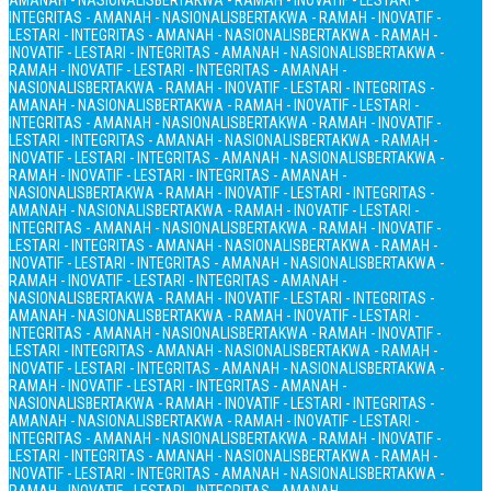
AMANAH - NASIONALIS
BERTAKWA - RAMAH - INOVATIF - LESTARI -
INTEGRITAS - AMANAH - NASIONALIS
BERTAKWA - RAMAH - INOVATIF -
LESTARI - INTEGRITAS - AMANAH - NASIONALIS
BERTAKWA - RAMAH -
INOVATIF - LESTARI - INTEGRITAS - AMANAH - NASIONALIS
BERTAKWA -
RAMAH - INOVATIF - LESTARI - INTEGRITAS - AMANAH -
NASIONALIS
BERTAKWA - RAMAH - INOVATIF - LESTARI - INTEGRITAS -
AMANAH - NASIONALIS
BERTAKWA - RAMAH - INOVATIF - LESTARI -
INTEGRITAS - AMANAH - NASIONALIS
BERTAKWA - RAMAH - INOVATIF -
LESTARI - INTEGRITAS - AMANAH - NASIONALIS
BERTAKWA - RAMAH -
INOVATIF - LESTARI - INTEGRITAS - AMANAH - NASIONALIS
BERTAKWA -
RAMAH - INOVATIF - LESTARI - INTEGRITAS - AMANAH -
NASIONALIS
BERTAKWA - RAMAH - INOVATIF - LESTARI - INTEGRITAS -
AMANAH - NASIONALIS
BERTAKWA - RAMAH - INOVATIF - LESTARI -
INTEGRITAS - AMANAH - NASIONALIS
BERTAKWA - RAMAH - INOVATIF -
LESTARI - INTEGRITAS - AMANAH - NASIONALIS
BERTAKWA - RAMAH -
INOVATIF - LESTARI - INTEGRITAS - AMANAH - NASIONALIS
BERTAKWA -
RAMAH - INOVATIF - LESTARI - INTEGRITAS - AMANAH -
NASIONALIS
BERTAKWA - RAMAH - INOVATIF - LESTARI - INTEGRITAS -
AMANAH - NASIONALIS
BERTAKWA - RAMAH - INOVATIF - LESTARI -
INTEGRITAS - AMANAH - NASIONALIS
BERTAKWA - RAMAH - INOVATIF -
LESTARI - INTEGRITAS - AMANAH - NASIONALIS
BERTAKWA - RAMAH -
INOVATIF - LESTARI - INTEGRITAS - AMANAH - NASIONALIS
BERTAKWA -
RAMAH - INOVATIF - LESTARI - INTEGRITAS - AMANAH -
NASIONALIS
BERTAKWA - RAMAH - INOVATIF - LESTARI - INTEGRITAS -
AMANAH - NASIONALIS
BERTAKWA - RAMAH - INOVATIF - LESTARI -
INTEGRITAS - AMANAH - NASIONALIS
BERTAKWA - RAMAH - INOVATIF -
LESTARI - INTEGRITAS - AMANAH - NASIONALIS
BERTAKWA - RAMAH -
INOVATIF - LESTARI - INTEGRITAS - AMANAH - NASIONALIS
BERTAKWA -