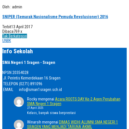
Oleh : admin
SNIPER (Semarak Nasionalisme Pemuda Revolusioner) 2016
Terbit
13 April 2017
Dibaca
769 x
Tak Berkategori
UNBK
Info Sekolah
SMA Negeri 1 Sragen - Sragen
NPSN
20354028
Jl. Perintis Kemerdekaan 16 Sragen
TELEPON
(0271) 891096
EMAIL
info@sman1sragen.sch.id
Rocky
mengenai
Acara ROOTS DAY Ke-2 Agen Perubahan
SMA Negeri 1 Sragen
27 April 2025
Kelass, banyak siswa berprestasi
Winarsih
mengenai
DIMAS WIDHI ALUMNI SMA NEGERI 1
SRAGEN YANG MENJADI TARUNA AKMIL