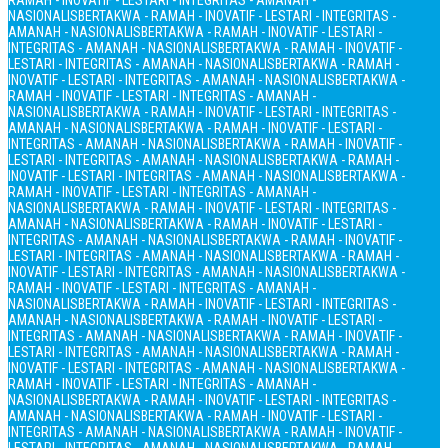
RAMAH - INOVATIF - LESTARI - INTEGRITAS - AMANAH -
NASIONALIS
BERTAKWA - RAMAH - INOVATIF - LESTARI - INTEGRITAS -
AMANAH - NASIONALIS
BERTAKWA - RAMAH - INOVATIF - LESTARI -
INTEGRITAS - AMANAH - NASIONALIS
BERTAKWA - RAMAH - INOVATIF -
LESTARI - INTEGRITAS - AMANAH - NASIONALIS
BERTAKWA - RAMAH -
INOVATIF - LESTARI - INTEGRITAS - AMANAH - NASIONALIS
BERTAKWA -
RAMAH - INOVATIF - LESTARI - INTEGRITAS - AMANAH -
NASIONALIS
BERTAKWA - RAMAH - INOVATIF - LESTARI - INTEGRITAS -
AMANAH - NASIONALIS
BERTAKWA - RAMAH - INOVATIF - LESTARI -
INTEGRITAS - AMANAH - NASIONALIS
BERTAKWA - RAMAH - INOVATIF -
LESTARI - INTEGRITAS - AMANAH - NASIONALIS
BERTAKWA - RAMAH -
INOVATIF - LESTARI - INTEGRITAS - AMANAH - NASIONALIS
BERTAKWA -
RAMAH - INOVATIF - LESTARI - INTEGRITAS - AMANAH -
NASIONALIS
BERTAKWA - RAMAH - INOVATIF - LESTARI - INTEGRITAS -
AMANAH - NASIONALIS
BERTAKWA - RAMAH - INOVATIF - LESTARI -
INTEGRITAS - AMANAH - NASIONALIS
BERTAKWA - RAMAH - INOVATIF -
LESTARI - INTEGRITAS - AMANAH - NASIONALIS
BERTAKWA - RAMAH -
INOVATIF - LESTARI - INTEGRITAS - AMANAH - NASIONALIS
BERTAKWA -
RAMAH - INOVATIF - LESTARI - INTEGRITAS - AMANAH -
NASIONALIS
BERTAKWA - RAMAH - INOVATIF - LESTARI - INTEGRITAS -
AMANAH - NASIONALIS
BERTAKWA - RAMAH - INOVATIF - LESTARI -
INTEGRITAS - AMANAH - NASIONALIS
BERTAKWA - RAMAH - INOVATIF -
LESTARI - INTEGRITAS - AMANAH - NASIONALIS
BERTAKWA - RAMAH -
INOVATIF - LESTARI - INTEGRITAS - AMANAH - NASIONALIS
BERTAKWA -
RAMAH - INOVATIF - LESTARI - INTEGRITAS - AMANAH -
NASIONALIS
BERTAKWA - RAMAH - INOVATIF - LESTARI - INTEGRITAS -
AMANAH - NASIONALIS
BERTAKWA - RAMAH - INOVATIF - LESTARI -
INTEGRITAS - AMANAH - NASIONALIS
BERTAKWA - RAMAH - INOVATIF -