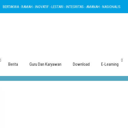
ERTAKWA - RAMAH - INOVATIF - LESTARI - INTEGRITAS - AMANAH - NASIONALIS
Tag : UNBK
Berita
Guru Dan Karyawan
Download
E-Learning