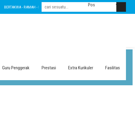
BERTAKWA - RAMAH - INOVATIF - LESTARI - INTEGRITAS - AMANAH - NASIONALIS
Guru Penggerak
Prestasi
Extra Kurikuler
Fasilitas