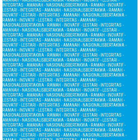
AMANAH - NASIONALIS
BERTAKWA - RAMAH - INOVATIF - LESTARI -
INTEGRITAS - AMANAH - NASIONALIS
BERTAKWA - RAMAH - INOVATIF -
LESTARI - INTEGRITAS - AMANAH - NASIONALIS
BERTAKWA - RAMAH -
INOVATIF - LESTARI - INTEGRITAS - AMANAH - NASIONALIS
BERTAKWA -
RAMAH - INOVATIF - LESTARI - INTEGRITAS - AMANAH -
NASIONALIS
BERTAKWA - RAMAH - INOVATIF - LESTARI - INTEGRITAS -
AMANAH - NASIONALIS
BERTAKWA - RAMAH - INOVATIF - LESTARI -
INTEGRITAS - AMANAH - NASIONALIS
BERTAKWA - RAMAH - INOVATIF -
LESTARI - INTEGRITAS - AMANAH - NASIONALIS
BERTAKWA - RAMAH -
INOVATIF - LESTARI - INTEGRITAS - AMANAH - NASIONALIS
BERTAKWA -
RAMAH - INOVATIF - LESTARI - INTEGRITAS - AMANAH -
NASIONALIS
BERTAKWA - RAMAH - INOVATIF - LESTARI - INTEGRITAS -
AMANAH - NASIONALIS
BERTAKWA - RAMAH - INOVATIF - LESTARI -
INTEGRITAS - AMANAH - NASIONALIS
BERTAKWA - RAMAH - INOVATIF -
LESTARI - INTEGRITAS - AMANAH - NASIONALIS
BERTAKWA - RAMAH -
INOVATIF - LESTARI - INTEGRITAS - AMANAH - NASIONALIS
BERTAKWA -
RAMAH - INOVATIF - LESTARI - INTEGRITAS - AMANAH -
NASIONALIS
BERTAKWA - RAMAH - INOVATIF - LESTARI - INTEGRITAS -
AMANAH - NASIONALIS
BERTAKWA - RAMAH - INOVATIF - LESTARI -
INTEGRITAS - AMANAH - NASIONALIS
BERTAKWA - RAMAH - INOVATIF -
LESTARI - INTEGRITAS - AMANAH - NASIONALIS
BERTAKWA - RAMAH -
INOVATIF - LESTARI - INTEGRITAS - AMANAH - NASIONALIS
BERTAKWA -
RAMAH - INOVATIF - LESTARI - INTEGRITAS - AMANAH -
NASIONALIS
BERTAKWA - RAMAH - INOVATIF - LESTARI - INTEGRITAS -
AMANAH - NASIONALIS
BERTAKWA - RAMAH - INOVATIF - LESTARI -
INTEGRITAS - AMANAH - NASIONALIS
BERTAKWA - RAMAH - INOVATIF -
LESTARI - INTEGRITAS - AMANAH - NASIONALIS
BERTAKWA - RAMAH -
INOVATIF - LESTARI - INTEGRITAS - AMANAH - NASIONALIS
BERTAKWA -