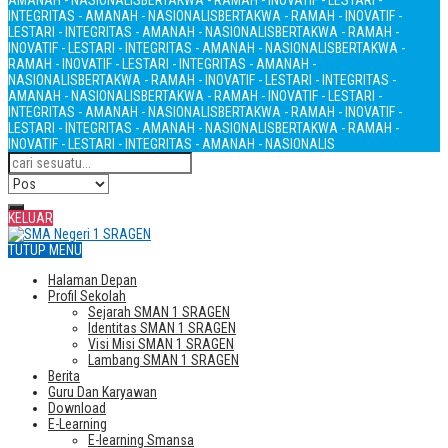
AMANAH - NASIONALIS
BERTAKWA - RAMAH - INOVATIF - LESTARI -
INTEGRITAS - AMANAH - NASIONALIS
BERTAKWA - RAMAH - INOVATIF -
LESTARI - INTEGRITAS - AMANAH - NASIONALIS
BERTAKWA - RAMAH -
INOVATIF - LESTARI - INTEGRITAS - AMANAH - NASIONALIS
BERTAKWA -
RAMAH - INOVATIF - LESTARI - INTEGRITAS - AMANAH -
NASIONALIS
BERTAKWA - RAMAH - INOVATIF - LESTARI - INTEGRITAS -
AMANAH - NASIONALIS
BERTAKWA - RAMAH - INOVATIF - LESTARI -
INTEGRITAS - AMANAH - NASIONALIS
BERTAKWA - RAMAH - INOVATIF -
LESTARI - INTEGRITAS - AMANAH - NASIONALIS
BERTAKWA - RAMAH -
INOVATIF - LESTARI - INTEGRITAS - AMANAH - NASIONALIS
KELUAR
TUTUP MENU
Halaman Depan
Profil Sekolah
Sejarah SMAN 1 SRAGEN
Identitas SMAN 1 SRAGEN
Visi Misi SMAN 1 SRAGEN
Lambang SMAN 1 SRAGEN
Berita
Guru Dan Karyawan
Download
E-Learning
E-learning Smansa