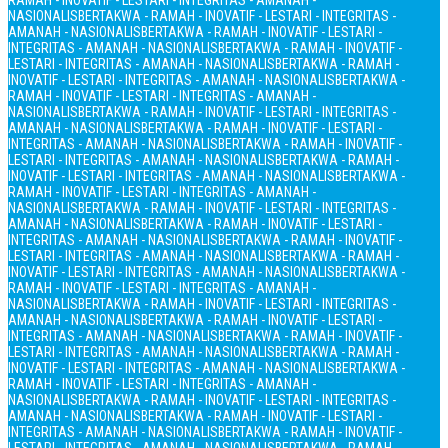
RAMAH - INOVATIF - LESTARI - INTEGRITAS - AMANAH -
NASIONALIS
BERTAKWA - RAMAH - INOVATIF - LESTARI - INTEGRITAS -
AMANAH - NASIONALIS
BERTAKWA - RAMAH - INOVATIF - LESTARI -
INTEGRITAS - AMANAH - NASIONALIS
BERTAKWA - RAMAH - INOVATIF -
LESTARI - INTEGRITAS - AMANAH - NASIONALIS
BERTAKWA - RAMAH -
INOVATIF - LESTARI - INTEGRITAS - AMANAH - NASIONALIS
BERTAKWA -
RAMAH - INOVATIF - LESTARI - INTEGRITAS - AMANAH -
NASIONALIS
BERTAKWA - RAMAH - INOVATIF - LESTARI - INTEGRITAS -
AMANAH - NASIONALIS
BERTAKWA - RAMAH - INOVATIF - LESTARI -
INTEGRITAS - AMANAH - NASIONALIS
BERTAKWA - RAMAH - INOVATIF -
LESTARI - INTEGRITAS - AMANAH - NASIONALIS
BERTAKWA - RAMAH -
INOVATIF - LESTARI - INTEGRITAS - AMANAH - NASIONALIS
BERTAKWA -
RAMAH - INOVATIF - LESTARI - INTEGRITAS - AMANAH -
NASIONALIS
BERTAKWA - RAMAH - INOVATIF - LESTARI - INTEGRITAS -
AMANAH - NASIONALIS
BERTAKWA - RAMAH - INOVATIF - LESTARI -
INTEGRITAS - AMANAH - NASIONALIS
BERTAKWA - RAMAH - INOVATIF -
LESTARI - INTEGRITAS - AMANAH - NASIONALIS
BERTAKWA - RAMAH -
INOVATIF - LESTARI - INTEGRITAS - AMANAH - NASIONALIS
BERTAKWA -
RAMAH - INOVATIF - LESTARI - INTEGRITAS - AMANAH -
NASIONALIS
BERTAKWA - RAMAH - INOVATIF - LESTARI - INTEGRITAS -
AMANAH - NASIONALIS
BERTAKWA - RAMAH - INOVATIF - LESTARI -
INTEGRITAS - AMANAH - NASIONALIS
BERTAKWA - RAMAH - INOVATIF -
LESTARI - INTEGRITAS - AMANAH - NASIONALIS
BERTAKWA - RAMAH -
INOVATIF - LESTARI - INTEGRITAS - AMANAH - NASIONALIS
BERTAKWA -
RAMAH - INOVATIF - LESTARI - INTEGRITAS - AMANAH -
NASIONALIS
BERTAKWA - RAMAH - INOVATIF - LESTARI - INTEGRITAS -
AMANAH - NASIONALIS
BERTAKWA - RAMAH - INOVATIF - LESTARI -
INTEGRITAS - AMANAH - NASIONALIS
BERTAKWA - RAMAH - INOVATIF -