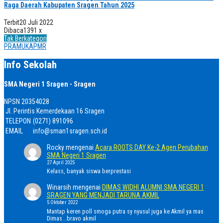
Raga Daerah Kabupaten Sragen Tahun 2025
Terbit
20 Juli 2022
Dibaca
1391 x
Tak Berkategori
PRAMUKAPMR
Info Sekolah
SMA Negeri 1 Sragen - Sragen
NPSN
20354028
Jl. Perintis Kemerdekaan 16 Sragen
TELEPON
(0271) 891096
EMAIL
info@sman1sragen.sch.id
Rocky
mengenai
Acara ROOTS DAY Ke-2 Agen Perubahan
SMA Negeri 1 Sragen
27 April 2025
Kelass, banyak siswa berprestasi
Winarsih
mengenai
DIMAS WIDHI ALUMNI SMA NEGERI 1
SRAGEN YANG MENJADI TARUNA AKMIL
5 Oktober 2022
Mantap keren poll smoga putra sy nyusul juga ke Akmil ya mas
Dimas...bravo akmil