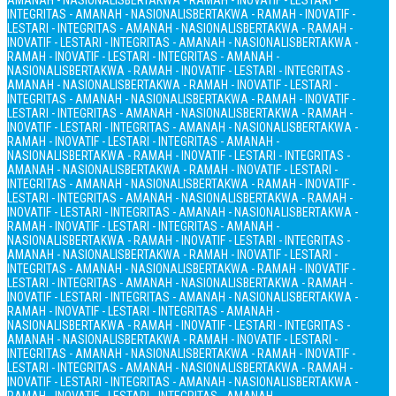
AMANAH - NASIONALIS
BERTAKWA - RAMAH - INOVATIF - LESTARI -
INTEGRITAS - AMANAH - NASIONALIS
BERTAKWA - RAMAH - INOVATIF -
LESTARI - INTEGRITAS - AMANAH - NASIONALIS
BERTAKWA - RAMAH -
INOVATIF - LESTARI - INTEGRITAS - AMANAH - NASIONALIS
BERTAKWA -
RAMAH - INOVATIF - LESTARI - INTEGRITAS - AMANAH -
NASIONALIS
BERTAKWA - RAMAH - INOVATIF - LESTARI - INTEGRITAS -
AMANAH - NASIONALIS
BERTAKWA - RAMAH - INOVATIF - LESTARI -
INTEGRITAS - AMANAH - NASIONALIS
BERTAKWA - RAMAH - INOVATIF -
LESTARI - INTEGRITAS - AMANAH - NASIONALIS
BERTAKWA - RAMAH -
INOVATIF - LESTARI - INTEGRITAS - AMANAH - NASIONALIS
BERTAKWA -
RAMAH - INOVATIF - LESTARI - INTEGRITAS - AMANAH -
NASIONALIS
BERTAKWA - RAMAH - INOVATIF - LESTARI - INTEGRITAS -
AMANAH - NASIONALIS
BERTAKWA - RAMAH - INOVATIF - LESTARI -
INTEGRITAS - AMANAH - NASIONALIS
BERTAKWA - RAMAH - INOVATIF -
LESTARI - INTEGRITAS - AMANAH - NASIONALIS
BERTAKWA - RAMAH -
INOVATIF - LESTARI - INTEGRITAS - AMANAH - NASIONALIS
BERTAKWA -
RAMAH - INOVATIF - LESTARI - INTEGRITAS - AMANAH -
NASIONALIS
BERTAKWA - RAMAH - INOVATIF - LESTARI - INTEGRITAS -
AMANAH - NASIONALIS
BERTAKWA - RAMAH - INOVATIF - LESTARI -
INTEGRITAS - AMANAH - NASIONALIS
BERTAKWA - RAMAH - INOVATIF -
LESTARI - INTEGRITAS - AMANAH - NASIONALIS
BERTAKWA - RAMAH -
INOVATIF - LESTARI - INTEGRITAS - AMANAH - NASIONALIS
BERTAKWA -
RAMAH - INOVATIF - LESTARI - INTEGRITAS - AMANAH -
NASIONALIS
BERTAKWA - RAMAH - INOVATIF - LESTARI - INTEGRITAS -
AMANAH - NASIONALIS
BERTAKWA - RAMAH - INOVATIF - LESTARI -
INTEGRITAS - AMANAH - NASIONALIS
BERTAKWA - RAMAH - INOVATIF -
LESTARI - INTEGRITAS - AMANAH - NASIONALIS
BERTAKWA - RAMAH -
INOVATIF - LESTARI - INTEGRITAS - AMANAH - NASIONALIS
BERTAKWA -