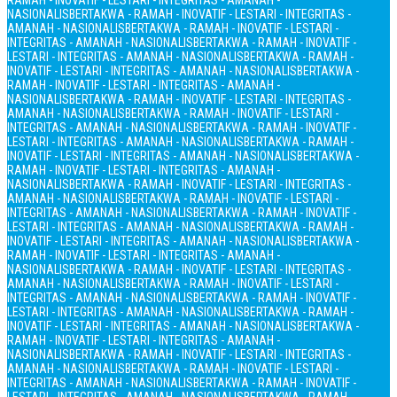
RAMAH - INOVATIF - LESTARI - INTEGRITAS - AMANAH -
NASIONALIS
BERTAKWA - RAMAH - INOVATIF - LESTARI - INTEGRITAS -
AMANAH - NASIONALIS
BERTAKWA - RAMAH - INOVATIF - LESTARI -
INTEGRITAS - AMANAH - NASIONALIS
BERTAKWA - RAMAH - INOVATIF -
LESTARI - INTEGRITAS - AMANAH - NASIONALIS
BERTAKWA - RAMAH -
INOVATIF - LESTARI - INTEGRITAS - AMANAH - NASIONALIS
BERTAKWA -
RAMAH - INOVATIF - LESTARI - INTEGRITAS - AMANAH -
NASIONALIS
BERTAKWA - RAMAH - INOVATIF - LESTARI - INTEGRITAS -
AMANAH - NASIONALIS
BERTAKWA - RAMAH - INOVATIF - LESTARI -
INTEGRITAS - AMANAH - NASIONALIS
BERTAKWA - RAMAH - INOVATIF -
LESTARI - INTEGRITAS - AMANAH - NASIONALIS
BERTAKWA - RAMAH -
INOVATIF - LESTARI - INTEGRITAS - AMANAH - NASIONALIS
BERTAKWA -
RAMAH - INOVATIF - LESTARI - INTEGRITAS - AMANAH -
NASIONALIS
BERTAKWA - RAMAH - INOVATIF - LESTARI - INTEGRITAS -
AMANAH - NASIONALIS
BERTAKWA - RAMAH - INOVATIF - LESTARI -
INTEGRITAS - AMANAH - NASIONALIS
BERTAKWA - RAMAH - INOVATIF -
LESTARI - INTEGRITAS - AMANAH - NASIONALIS
BERTAKWA - RAMAH -
INOVATIF - LESTARI - INTEGRITAS - AMANAH - NASIONALIS
BERTAKWA -
RAMAH - INOVATIF - LESTARI - INTEGRITAS - AMANAH -
NASIONALIS
BERTAKWA - RAMAH - INOVATIF - LESTARI - INTEGRITAS -
AMANAH - NASIONALIS
BERTAKWA - RAMAH - INOVATIF - LESTARI -
INTEGRITAS - AMANAH - NASIONALIS
BERTAKWA - RAMAH - INOVATIF -
LESTARI - INTEGRITAS - AMANAH - NASIONALIS
BERTAKWA - RAMAH -
INOVATIF - LESTARI - INTEGRITAS - AMANAH - NASIONALIS
BERTAKWA -
RAMAH - INOVATIF - LESTARI - INTEGRITAS - AMANAH -
NASIONALIS
BERTAKWA - RAMAH - INOVATIF - LESTARI - INTEGRITAS -
AMANAH - NASIONALIS
BERTAKWA - RAMAH - INOVATIF - LESTARI -
INTEGRITAS - AMANAH - NASIONALIS
BERTAKWA - RAMAH - INOVATIF -