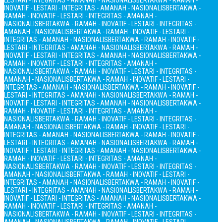
LESTARI - INTEGRITAS - AMANAH - NASIONALIS
BERTAKWA - RAMAH -
INOVATIF - LESTARI - INTEGRITAS - AMANAH - NASIONALIS
BERTAKWA -
RAMAH - INOVATIF - LESTARI - INTEGRITAS - AMANAH -
NASIONALIS
BERTAKWA - RAMAH - INOVATIF - LESTARI - INTEGRITAS -
AMANAH - NASIONALIS
BERTAKWA - RAMAH - INOVATIF - LESTARI -
INTEGRITAS - AMANAH - NASIONALIS
BERTAKWA - RAMAH - INOVATIF -
LESTARI - INTEGRITAS - AMANAH - NASIONALIS
BERTAKWA - RAMAH -
INOVATIF - LESTARI - INTEGRITAS - AMANAH - NASIONALIS
BERTAKWA -
RAMAH - INOVATIF - LESTARI - INTEGRITAS - AMANAH -
NASIONALIS
BERTAKWA - RAMAH - INOVATIF - LESTARI - INTEGRITAS -
AMANAH - NASIONALIS
BERTAKWA - RAMAH - INOVATIF - LESTARI -
INTEGRITAS - AMANAH - NASIONALIS
BERTAKWA - RAMAH - INOVATIF -
LESTARI - INTEGRITAS - AMANAH - NASIONALIS
BERTAKWA - RAMAH -
INOVATIF - LESTARI - INTEGRITAS - AMANAH - NASIONALIS
BERTAKWA -
RAMAH - INOVATIF - LESTARI - INTEGRITAS - AMANAH -
NASIONALIS
BERTAKWA - RAMAH - INOVATIF - LESTARI - INTEGRITAS -
AMANAH - NASIONALIS
BERTAKWA - RAMAH - INOVATIF - LESTARI -
INTEGRITAS - AMANAH - NASIONALIS
BERTAKWA - RAMAH - INOVATIF -
LESTARI - INTEGRITAS - AMANAH - NASIONALIS
BERTAKWA - RAMAH -
INOVATIF - LESTARI - INTEGRITAS - AMANAH - NASIONALIS
BERTAKWA -
RAMAH - INOVATIF - LESTARI - INTEGRITAS - AMANAH -
NASIONALIS
BERTAKWA - RAMAH - INOVATIF - LESTARI - INTEGRITAS -
AMANAH - NASIONALIS
BERTAKWA - RAMAH - INOVATIF - LESTARI -
INTEGRITAS - AMANAH - NASIONALIS
BERTAKWA - RAMAH - INOVATIF -
LESTARI - INTEGRITAS - AMANAH - NASIONALIS
BERTAKWA - RAMAH -
INOVATIF - LESTARI - INTEGRITAS - AMANAH - NASIONALIS
BERTAKWA -
RAMAH - INOVATIF - LESTARI - INTEGRITAS - AMANAH -
NASIONALIS
BERTAKWA - RAMAH - INOVATIF - LESTARI - INTEGRITAS -