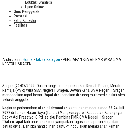
Edukasi Smansa
Ujian Online
Guru Penggerak
Prestasi
Extra Kurikuler
Fasilitas
PERSIAPAN KEMAH PMR WIRA SMA
NEGERI 1 SRAGEN
Anda disini :
Home
-
Tak Berkategori
- PERSIAPAN KEMAH PMR WIRA SMA
NEGERI 1 SRAGEN
Sragen (20/07/2022) Dalam rangka memperisapkan Kemah Palang Merah
Remaja (PMR) Wira SMA Negeri 1 Sragen, Dewan Kerja SMA Negeri 1 Sragen
mengadakan rapat besar. Rapat dilaksanakan di ruang multimedia diikiti oleh
seluruh anggota.
Kegiatan perkemahan akan dilaksanakan sabtu dan minggu tangg 23-24 Juli
2022 di Taman Hutan Raya (Tahura) Mangkunagoro I Kabupaten Karangnyar.
Decky Adi Prasetyo, S.Pd. selaku Pembina PMR SMA Negeri 1 Sragen
“Dalam rapat tadi anak-anak menyampaikan tugas dan laporan kerja dari
setiap divisi. Dan kita nanti di hari sabtu-minggu akan melaksanan kemah