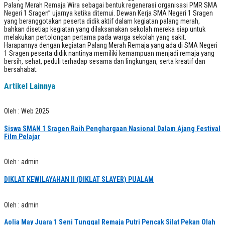
Palang Merah Remaja Wira sebagai bentuk regenerasi organisasi PMR SMA
Negeri 1 Sragen” ujarnya ketika ditemui. Dewan Kerja SMA Negeri 1 Sragen
yang beranggotakan peserta didik aktif dalam kegiatan palang merah,
bahkan disetiap kegiatan yang dilaksanakan sekolah mereka siap untuk
melakukan pertolongan pertama pada warga sekolah yang sakit.
Harapannya dengan kegiatan Palang Merah Remaja yang ada di SMA Negeri
1 Sragen peserta didik nantinya memiliki kemampuan menjadi remaja yang
bersih, sehat, peduli terhadap sesama dan lingkungan, serta kreatif dan
bersahabat.
Artikel Lainnya
Oleh : Web 2025
Siswa SMAN 1 Sragen Raih Penghargaan Nasional Dalam Ajang Festival
Film Pelajar
Oleh : admin
DIKLAT KEWILAYAHAN II (DIKLAT SLAYER) PUALAM
Oleh : admin
Aolia May Juara 1 Seni Tunggal Remaja Putri Pencak Silat Pekan Olah