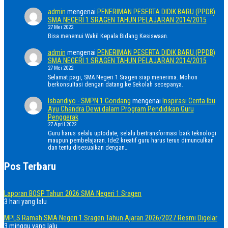
admin
mengenai
PENERIMAN PESERTA DIDIK BARU (PPDB)
SMA NEGERI 1 SRAGEN TAHUN PELAJARAN 2014/2015
27 Mei 2022
Bisa menemui Wakil Kepala Bidang Kesiswaan.
admin
mengenai
PENERIMAN PESERTA DIDIK BARU (PPDB)
SMA NEGERI 1 SRAGEN TAHUN PELAJARAN 2014/2015
27 Mei 2022
Selamat pagi, SMA Negeri 1 Sragen siap menerima. Mohon
berkonsultasi dengan datang ke Sekolah secepanya.
Isbandiyo - SMPN 1 Gondang
mengenai
Inspirasi Cerita Ibu
Ayu Chandra Dewi dalam Program Pendidikan Guru
Penggerak
27 April 2022
Guru harus selalu uptodate, selalu bertransformasi baik teknologi
maupun pembelajaran. Ide2 kreatif guru harus terus dimunculkan
dan tentu disesuaikan dengan…
Pos Terbaru
Laporan BOSP Tahun 2026 SMA Negeri 1 Sragen
3 hari yang lalu
MPLS Ramah SMA Negeri 1 Sragen Tahun Ajaran 2026/2027 Resmi Digelar
3 minggu yang lalu