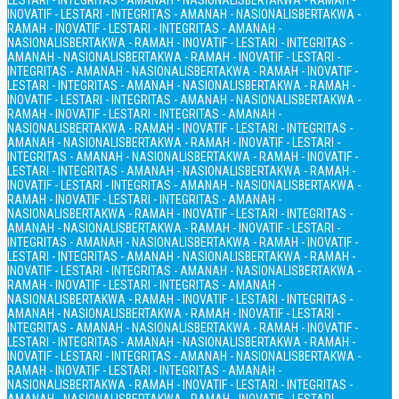
LESTARI - INTEGRITAS - AMANAH - NASIONALIS
BERTAKWA - RAMAH -
INOVATIF - LESTARI - INTEGRITAS - AMANAH - NASIONALIS
BERTAKWA -
RAMAH - INOVATIF - LESTARI - INTEGRITAS - AMANAH -
NASIONALIS
BERTAKWA - RAMAH - INOVATIF - LESTARI - INTEGRITAS -
AMANAH - NASIONALIS
BERTAKWA - RAMAH - INOVATIF - LESTARI -
INTEGRITAS - AMANAH - NASIONALIS
BERTAKWA - RAMAH - INOVATIF -
LESTARI - INTEGRITAS - AMANAH - NASIONALIS
BERTAKWA - RAMAH -
INOVATIF - LESTARI - INTEGRITAS - AMANAH - NASIONALIS
BERTAKWA -
RAMAH - INOVATIF - LESTARI - INTEGRITAS - AMANAH -
NASIONALIS
BERTAKWA - RAMAH - INOVATIF - LESTARI - INTEGRITAS -
AMANAH - NASIONALIS
BERTAKWA - RAMAH - INOVATIF - LESTARI -
INTEGRITAS - AMANAH - NASIONALIS
BERTAKWA - RAMAH - INOVATIF -
LESTARI - INTEGRITAS - AMANAH - NASIONALIS
BERTAKWA - RAMAH -
INOVATIF - LESTARI - INTEGRITAS - AMANAH - NASIONALIS
BERTAKWA -
RAMAH - INOVATIF - LESTARI - INTEGRITAS - AMANAH -
NASIONALIS
BERTAKWA - RAMAH - INOVATIF - LESTARI - INTEGRITAS -
AMANAH - NASIONALIS
BERTAKWA - RAMAH - INOVATIF - LESTARI -
INTEGRITAS - AMANAH - NASIONALIS
BERTAKWA - RAMAH - INOVATIF -
LESTARI - INTEGRITAS - AMANAH - NASIONALIS
BERTAKWA - RAMAH -
INOVATIF - LESTARI - INTEGRITAS - AMANAH - NASIONALIS
BERTAKWA -
RAMAH - INOVATIF - LESTARI - INTEGRITAS - AMANAH -
NASIONALIS
BERTAKWA - RAMAH - INOVATIF - LESTARI - INTEGRITAS -
AMANAH - NASIONALIS
BERTAKWA - RAMAH - INOVATIF - LESTARI -
INTEGRITAS - AMANAH - NASIONALIS
BERTAKWA - RAMAH - INOVATIF -
LESTARI - INTEGRITAS - AMANAH - NASIONALIS
BERTAKWA - RAMAH -
INOVATIF - LESTARI - INTEGRITAS - AMANAH - NASIONALIS
BERTAKWA -
RAMAH - INOVATIF - LESTARI - INTEGRITAS - AMANAH -
NASIONALIS
BERTAKWA - RAMAH - INOVATIF - LESTARI - INTEGRITAS -