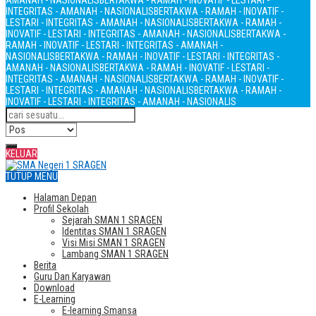
AMANAH - NASIONALIS
BERTAKWA - RAMAH - INOVATIF - LESTARI -
INTEGRITAS - AMANAH - NASIONALIS
BERTAKWA - RAMAH - INOVATIF -
LESTARI - INTEGRITAS - AMANAH - NASIONALIS
BERTAKWA - RAMAH -
INOVATIF - LESTARI - INTEGRITAS - AMANAH - NASIONALIS
BERTAKWA -
RAMAH - INOVATIF - LESTARI - INTEGRITAS - AMANAH -
NASIONALIS
BERTAKWA - RAMAH - INOVATIF - LESTARI - INTEGRITAS -
AMANAH - NASIONALIS
BERTAKWA - RAMAH - INOVATIF - LESTARI -
INTEGRITAS - AMANAH - NASIONALIS
BERTAKWA - RAMAH - INOVATIF -
LESTARI - INTEGRITAS - AMANAH - NASIONALIS
BERTAKWA - RAMAH -
INOVATIF - LESTARI - INTEGRITAS - AMANAH - NASIONALIS
KELUAR
TUTUP MENU
Halaman Depan
Profil Sekolah
Sejarah SMAN 1 SRAGEN
Identitas SMAN 1 SRAGEN
Visi Misi SMAN 1 SRAGEN
Lambang SMAN 1 SRAGEN
Berita
Guru Dan Karyawan
Download
E-Learning
E-learning Smansa