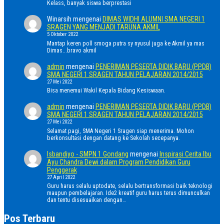
Kelass, banyak siswa berprestasi
Winarsih
mengenai
DIMAS WIDHI ALUMNI SMA NEGERI 1
SRAGEN YANG MENJADI TARUNA AKMIL
5 Oktober 2022
Mantap keren poll smoga putra sy nyusul juga ke Akmil ya mas
Dimas...bravo akmil
admin
mengenai
PENERIMAN PESERTA DIDIK BARU (PPDB)
SMA NEGERI 1 SRAGEN TAHUN PELAJARAN 2014/2015
27 Mei 2022
Bisa menemui Wakil Kepala Bidang Kesiswaan.
admin
mengenai
PENERIMAN PESERTA DIDIK BARU (PPDB)
SMA NEGERI 1 SRAGEN TAHUN PELAJARAN 2014/2015
27 Mei 2022
Selamat pagi, SMA Negeri 1 Sragen siap menerima. Mohon
berkonsultasi dengan datang ke Sekolah secepanya.
Isbandiyo - SMPN 1 Gondang
mengenai
Inspirasi Cerita Ibu
Ayu Chandra Dewi dalam Program Pendidikan Guru
Penggerak
27 April 2022
Guru harus selalu uptodate, selalu bertransformasi baik teknologi
maupun pembelajaran. Ide2 kreatif guru harus terus dimunculkan
dan tentu disesuaikan dengan…
Pos Terbaru