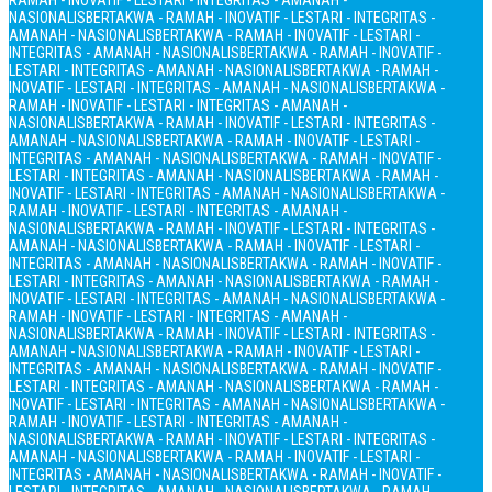
RAMAH - INOVATIF - LESTARI - INTEGRITAS - AMANAH -
NASIONALIS
BERTAKWA - RAMAH - INOVATIF - LESTARI - INTEGRITAS -
AMANAH - NASIONALIS
BERTAKWA - RAMAH - INOVATIF - LESTARI -
INTEGRITAS - AMANAH - NASIONALIS
BERTAKWA - RAMAH - INOVATIF -
LESTARI - INTEGRITAS - AMANAH - NASIONALIS
BERTAKWA - RAMAH -
INOVATIF - LESTARI - INTEGRITAS - AMANAH - NASIONALIS
BERTAKWA -
RAMAH - INOVATIF - LESTARI - INTEGRITAS - AMANAH -
NASIONALIS
BERTAKWA - RAMAH - INOVATIF - LESTARI - INTEGRITAS -
AMANAH - NASIONALIS
BERTAKWA - RAMAH - INOVATIF - LESTARI -
INTEGRITAS - AMANAH - NASIONALIS
BERTAKWA - RAMAH - INOVATIF -
LESTARI - INTEGRITAS - AMANAH - NASIONALIS
BERTAKWA - RAMAH -
INOVATIF - LESTARI - INTEGRITAS - AMANAH - NASIONALIS
BERTAKWA -
RAMAH - INOVATIF - LESTARI - INTEGRITAS - AMANAH -
NASIONALIS
BERTAKWA - RAMAH - INOVATIF - LESTARI - INTEGRITAS -
AMANAH - NASIONALIS
BERTAKWA - RAMAH - INOVATIF - LESTARI -
INTEGRITAS - AMANAH - NASIONALIS
BERTAKWA - RAMAH - INOVATIF -
LESTARI - INTEGRITAS - AMANAH - NASIONALIS
BERTAKWA - RAMAH -
INOVATIF - LESTARI - INTEGRITAS - AMANAH - NASIONALIS
BERTAKWA -
RAMAH - INOVATIF - LESTARI - INTEGRITAS - AMANAH -
NASIONALIS
BERTAKWA - RAMAH - INOVATIF - LESTARI - INTEGRITAS -
AMANAH - NASIONALIS
BERTAKWA - RAMAH - INOVATIF - LESTARI -
INTEGRITAS - AMANAH - NASIONALIS
BERTAKWA - RAMAH - INOVATIF -
LESTARI - INTEGRITAS - AMANAH - NASIONALIS
BERTAKWA - RAMAH -
INOVATIF - LESTARI - INTEGRITAS - AMANAH - NASIONALIS
BERTAKWA -
RAMAH - INOVATIF - LESTARI - INTEGRITAS - AMANAH -
NASIONALIS
BERTAKWA - RAMAH - INOVATIF - LESTARI - INTEGRITAS -
AMANAH - NASIONALIS
BERTAKWA - RAMAH - INOVATIF - LESTARI -
INTEGRITAS - AMANAH - NASIONALIS
BERTAKWA - RAMAH - INOVATIF -