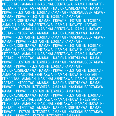
AMANAH - NASIONALIS
BERTAKWA - RAMAH - INOVATIF - LESTARI -
INTEGRITAS - AMANAH - NASIONALIS
BERTAKWA - RAMAH - INOVATIF -
LESTARI - INTEGRITAS - AMANAH - NASIONALIS
BERTAKWA - RAMAH -
INOVATIF - LESTARI - INTEGRITAS - AMANAH - NASIONALIS
BERTAKWA -
RAMAH - INOVATIF - LESTARI - INTEGRITAS - AMANAH -
NASIONALIS
BERTAKWA - RAMAH - INOVATIF - LESTARI - INTEGRITAS -
AMANAH - NASIONALIS
BERTAKWA - RAMAH - INOVATIF - LESTARI -
INTEGRITAS - AMANAH - NASIONALIS
BERTAKWA - RAMAH - INOVATIF -
LESTARI - INTEGRITAS - AMANAH - NASIONALIS
BERTAKWA - RAMAH -
INOVATIF - LESTARI - INTEGRITAS - AMANAH - NASIONALIS
BERTAKWA -
RAMAH - INOVATIF - LESTARI - INTEGRITAS - AMANAH -
NASIONALIS
BERTAKWA - RAMAH - INOVATIF - LESTARI - INTEGRITAS -
AMANAH - NASIONALIS
BERTAKWA - RAMAH - INOVATIF - LESTARI -
INTEGRITAS - AMANAH - NASIONALIS
BERTAKWA - RAMAH - INOVATIF -
LESTARI - INTEGRITAS - AMANAH - NASIONALIS
BERTAKWA - RAMAH -
INOVATIF - LESTARI - INTEGRITAS - AMANAH - NASIONALIS
BERTAKWA -
RAMAH - INOVATIF - LESTARI - INTEGRITAS - AMANAH -
NASIONALIS
BERTAKWA - RAMAH - INOVATIF - LESTARI - INTEGRITAS -
AMANAH - NASIONALIS
BERTAKWA - RAMAH - INOVATIF - LESTARI -
INTEGRITAS - AMANAH - NASIONALIS
BERTAKWA - RAMAH - INOVATIF -
LESTARI - INTEGRITAS - AMANAH - NASIONALIS
BERTAKWA - RAMAH -
INOVATIF - LESTARI - INTEGRITAS - AMANAH - NASIONALIS
BERTAKWA -
RAMAH - INOVATIF - LESTARI - INTEGRITAS - AMANAH -
NASIONALIS
BERTAKWA - RAMAH - INOVATIF - LESTARI - INTEGRITAS -
AMANAH - NASIONALIS
BERTAKWA - RAMAH - INOVATIF - LESTARI -
INTEGRITAS - AMANAH - NASIONALIS
BERTAKWA - RAMAH - INOVATIF -
LESTARI - INTEGRITAS - AMANAH - NASIONALIS
BERTAKWA - RAMAH -
INOVATIF - LESTARI - INTEGRITAS - AMANAH - NASIONALIS
BERTAKWA -