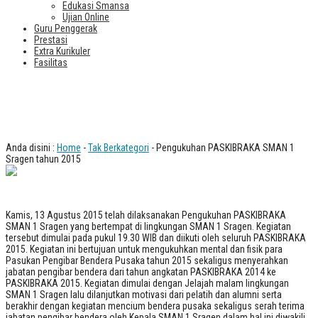
Edukasi Smansa
Ujian Online
Guru Penggerak
Prestasi
Extra Kurikuler
Fasilitas
Pengukuhan PASKIBRAKA SMAN 1
Sragen tahun 2015
Anda disini :
Home
-
Tak Berkategori
- Pengukuhan PASKIBRAKA SMAN 1
Sragen tahun 2015
Kamis, 13 Agustus 2015 telah dilaksanakan Pengukuhan PASKIBRAKA
SMAN 1 Sragen yang bertempat di lingkungan SMAN 1 Sragen. Kegiatan
tersebut dimulai pada pukul 19.30 WIB dan diikuti oleh seluruh PASKIBRAKA
2015. Kegiatan ini bertujuan untuk mengukuhkan mental dan fisik para
Pasukan Pengibar Bendera Pusaka tahun 2015 sekaligus menyerahkan
jabatan pengibar bendera dari tahun angkatan PASKIBRAKA 2014 ke
PASKIBRAKA 2015. Kegiatan dimulai dengan Jelajah malam lingkungan
SMAN 1 Sragen lalu dilanjutkan motivasi dari pelatih dan alumni serta
berakhir dengan kegiatan mencium bendera pusaka sekaligus serah terima
jabatan pengibar bendera oleh Kepala SMAN 1 Sragen dalam hal ini diwakili