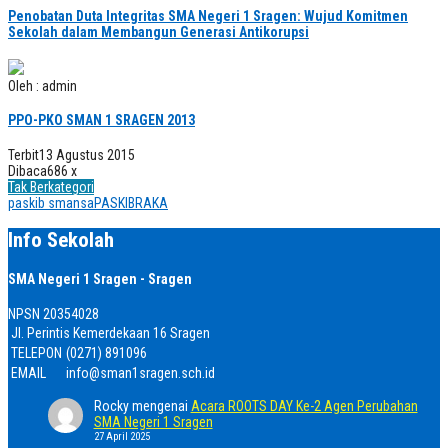
Penobatan Duta Integritas SMA Negeri 1 Sragen: Wujud Komitmen
Sekolah dalam Membangun Generasi Antikorupsi
Oleh : admin
PPO-PKO SMAN 1 SRAGEN 2013
Terbit
13 Agustus 2015
Dibaca
686 x
Tak Berkategori
paskib smansa
PASKIBRAKA
Info Sekolah
SMA Negeri 1 Sragen - Sragen
NPSN
20354028
Jl. Perintis Kemerdekaan 16 Sragen
TELEPON
(0271) 891096
EMAIL
info@sman1sragen.sch.id
Rocky
mengenai
Acara ROOTS DAY Ke-2 Agen Perubahan
SMA Negeri 1 Sragen
27 April 2025