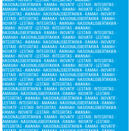
RAMAH - INOVATIF - LESTARI - INTEGRITAS - AMANAH -
NASIONALIS
BERTAKWA - RAMAH - INOVATIF - LESTARI - INTEGRITAS -
AMANAH - NASIONALIS
BERTAKWA - RAMAH - INOVATIF - LESTARI -
INTEGRITAS - AMANAH - NASIONALIS
BERTAKWA - RAMAH - INOVATIF -
LESTARI - INTEGRITAS - AMANAH - NASIONALIS
BERTAKWA - RAMAH -
INOVATIF - LESTARI - INTEGRITAS - AMANAH - NASIONALIS
BERTAKWA -
RAMAH - INOVATIF - LESTARI - INTEGRITAS - AMANAH -
NASIONALIS
BERTAKWA - RAMAH - INOVATIF - LESTARI - INTEGRITAS -
AMANAH - NASIONALIS
BERTAKWA - RAMAH - INOVATIF - LESTARI -
INTEGRITAS - AMANAH - NASIONALIS
BERTAKWA - RAMAH - INOVATIF -
LESTARI - INTEGRITAS - AMANAH - NASIONALIS
BERTAKWA - RAMAH -
INOVATIF - LESTARI - INTEGRITAS - AMANAH - NASIONALIS
BERTAKWA -
RAMAH - INOVATIF - LESTARI - INTEGRITAS - AMANAH -
NASIONALIS
BERTAKWA - RAMAH - INOVATIF - LESTARI - INTEGRITAS -
AMANAH - NASIONALIS
BERTAKWA - RAMAH - INOVATIF - LESTARI -
INTEGRITAS - AMANAH - NASIONALIS
BERTAKWA - RAMAH - INOVATIF -
LESTARI - INTEGRITAS - AMANAH - NASIONALIS
BERTAKWA - RAMAH -
INOVATIF - LESTARI - INTEGRITAS - AMANAH - NASIONALIS
BERTAKWA -
RAMAH - INOVATIF - LESTARI - INTEGRITAS - AMANAH -
NASIONALIS
BERTAKWA - RAMAH - INOVATIF - LESTARI - INTEGRITAS -
AMANAH - NASIONALIS
BERTAKWA - RAMAH - INOVATIF - LESTARI -
INTEGRITAS - AMANAH - NASIONALIS
BERTAKWA - RAMAH - INOVATIF -
LESTARI - INTEGRITAS - AMANAH - NASIONALIS
BERTAKWA - RAMAH -
INOVATIF - LESTARI - INTEGRITAS - AMANAH - NASIONALIS
BERTAKWA -
RAMAH - INOVATIF - LESTARI - INTEGRITAS - AMANAH -
NASIONALIS
BERTAKWA - RAMAH - INOVATIF - LESTARI - INTEGRITAS -
AMANAH - NASIONALIS
BERTAKWA - RAMAH - INOVATIF - LESTARI -
INTEGRITAS - AMANAH - NASIONALIS
BERTAKWA - RAMAH - INOVATIF -