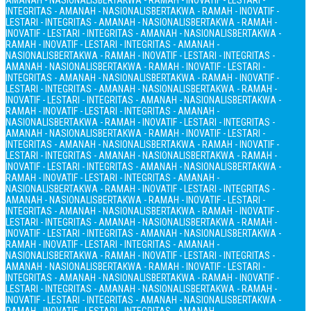
AMANAH - NASIONALIS
BERTAKWA - RAMAH - INOVATIF - LESTARI -
INTEGRITAS - AMANAH - NASIONALIS
BERTAKWA - RAMAH - INOVATIF -
LESTARI - INTEGRITAS - AMANAH - NASIONALIS
BERTAKWA - RAMAH -
INOVATIF - LESTARI - INTEGRITAS - AMANAH - NASIONALIS
BERTAKWA -
RAMAH - INOVATIF - LESTARI - INTEGRITAS - AMANAH -
NASIONALIS
BERTAKWA - RAMAH - INOVATIF - LESTARI - INTEGRITAS -
AMANAH - NASIONALIS
BERTAKWA - RAMAH - INOVATIF - LESTARI -
INTEGRITAS - AMANAH - NASIONALIS
BERTAKWA - RAMAH - INOVATIF -
LESTARI - INTEGRITAS - AMANAH - NASIONALIS
BERTAKWA - RAMAH -
INOVATIF - LESTARI - INTEGRITAS - AMANAH - NASIONALIS
BERTAKWA -
RAMAH - INOVATIF - LESTARI - INTEGRITAS - AMANAH -
NASIONALIS
BERTAKWA - RAMAH - INOVATIF - LESTARI - INTEGRITAS -
AMANAH - NASIONALIS
BERTAKWA - RAMAH - INOVATIF - LESTARI -
INTEGRITAS - AMANAH - NASIONALIS
BERTAKWA - RAMAH - INOVATIF -
LESTARI - INTEGRITAS - AMANAH - NASIONALIS
BERTAKWA - RAMAH -
INOVATIF - LESTARI - INTEGRITAS - AMANAH - NASIONALIS
BERTAKWA -
RAMAH - INOVATIF - LESTARI - INTEGRITAS - AMANAH -
NASIONALIS
BERTAKWA - RAMAH - INOVATIF - LESTARI - INTEGRITAS -
AMANAH - NASIONALIS
BERTAKWA - RAMAH - INOVATIF - LESTARI -
INTEGRITAS - AMANAH - NASIONALIS
BERTAKWA - RAMAH - INOVATIF -
LESTARI - INTEGRITAS - AMANAH - NASIONALIS
BERTAKWA - RAMAH -
INOVATIF - LESTARI - INTEGRITAS - AMANAH - NASIONALIS
BERTAKWA -
RAMAH - INOVATIF - LESTARI - INTEGRITAS - AMANAH -
NASIONALIS
BERTAKWA - RAMAH - INOVATIF - LESTARI - INTEGRITAS -
AMANAH - NASIONALIS
BERTAKWA - RAMAH - INOVATIF - LESTARI -
INTEGRITAS - AMANAH - NASIONALIS
BERTAKWA - RAMAH - INOVATIF -
LESTARI - INTEGRITAS - AMANAH - NASIONALIS
BERTAKWA - RAMAH -
INOVATIF - LESTARI - INTEGRITAS - AMANAH - NASIONALIS
BERTAKWA -