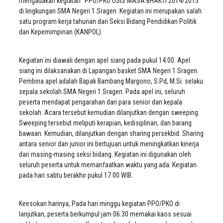
mengadakan kegiatan “PPO/PKO OSIS MASA BHAKTI 2014/2015”
di lingkungan SMA Negeri 1 Sragen. Kegiatan ini merupakan salah
satu program kerja tahunan dari Seksi Bidang Pendidikan Politik
dan Kepemimpinan (KANPOL).
Kegiatan ini diawali dengan apel siang pada pukul 14.00. Apel
siang ini dilaksanakan di Lapangan basket SMA Negeri 1 Sragen.
Pembina apel adalah Bapak Bambang Margono, S.Pd, M.Si. selaku
sepala sekolah SMA Negeri 1 Sragen. Pada apel ini, seluruh
peserta mendapat pengarahan dari para senior dan kepala
sekolah. Acara tersebut kemudian dilanjutkan dengan sweeping.
Sweeping tersebut meliputi kerapian, kedisiplinan, dan barang
bawaan. Kemudian, dilanjutkan dengan sharing persekbid. Sharing
antara senior dan junior ini bertujuan untuk meningkatkan kinerja
dari masing-masing seksi bidang. Kegiatan ini digunakan oleh
seluruh peserta untuk memanfaatkan waktu yang ada. Kegiatan
pada hari sabtu berakhir pukul 17.00 WIB.
Keesokan harinya, Pada hari minggu kegiatan PPO/PKO di
lanjutkan, peserta berkumpul jam 06.30 memakai kaos sesuai