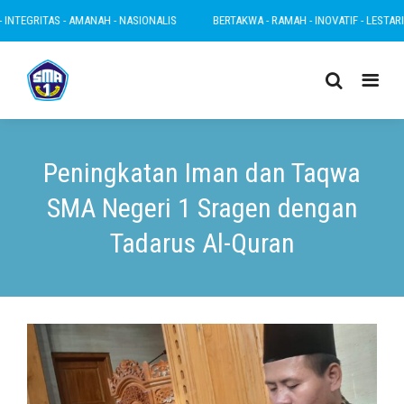
GRITAS - AMANAH - NASIONALIS
BERTAKWA - RAMAH - INOVATIF - LESTARI - INT
Peningkatan Iman dan Taqwa
SMA Negeri 1 Sragen dengan
Tadarus Al-Quran