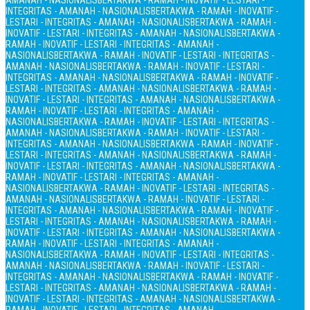
AMANAH - NASIONALIS
BERTAKWA - RAMAH - INOVATIF - LESTARI -
INTEGRITAS - AMANAH - NASIONALIS
BERTAKWA - RAMAH - INOVATIF -
LESTARI - INTEGRITAS - AMANAH - NASIONALIS
BERTAKWA - RAMAH -
INOVATIF - LESTARI - INTEGRITAS - AMANAH - NASIONALIS
BERTAKWA -
RAMAH - INOVATIF - LESTARI - INTEGRITAS - AMANAH -
NASIONALIS
BERTAKWA - RAMAH - INOVATIF - LESTARI - INTEGRITAS -
AMANAH - NASIONALIS
BERTAKWA - RAMAH - INOVATIF - LESTARI -
INTEGRITAS - AMANAH - NASIONALIS
BERTAKWA - RAMAH - INOVATIF -
LESTARI - INTEGRITAS - AMANAH - NASIONALIS
BERTAKWA - RAMAH -
INOVATIF - LESTARI - INTEGRITAS - AMANAH - NASIONALIS
BERTAKWA -
RAMAH - INOVATIF - LESTARI - INTEGRITAS - AMANAH -
NASIONALIS
BERTAKWA - RAMAH - INOVATIF - LESTARI - INTEGRITAS -
AMANAH - NASIONALIS
BERTAKWA - RAMAH - INOVATIF - LESTARI -
INTEGRITAS - AMANAH - NASIONALIS
BERTAKWA - RAMAH - INOVATIF -
LESTARI - INTEGRITAS - AMANAH - NASIONALIS
BERTAKWA - RAMAH -
INOVATIF - LESTARI - INTEGRITAS - AMANAH - NASIONALIS
BERTAKWA -
RAMAH - INOVATIF - LESTARI - INTEGRITAS - AMANAH -
NASIONALIS
BERTAKWA - RAMAH - INOVATIF - LESTARI - INTEGRITAS -
AMANAH - NASIONALIS
BERTAKWA - RAMAH - INOVATIF - LESTARI -
INTEGRITAS - AMANAH - NASIONALIS
BERTAKWA - RAMAH - INOVATIF -
LESTARI - INTEGRITAS - AMANAH - NASIONALIS
BERTAKWA - RAMAH -
INOVATIF - LESTARI - INTEGRITAS - AMANAH - NASIONALIS
BERTAKWA -
RAMAH - INOVATIF - LESTARI - INTEGRITAS - AMANAH -
NASIONALIS
BERTAKWA - RAMAH - INOVATIF - LESTARI - INTEGRITAS -
AMANAH - NASIONALIS
BERTAKWA - RAMAH - INOVATIF - LESTARI -
INTEGRITAS - AMANAH - NASIONALIS
BERTAKWA - RAMAH - INOVATIF -
LESTARI - INTEGRITAS - AMANAH - NASIONALIS
BERTAKWA - RAMAH -
INOVATIF - LESTARI - INTEGRITAS - AMANAH - NASIONALIS
BERTAKWA -