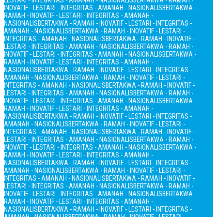
LESTARI - INTEGRITAS - AMANAH - NASIONALIS
BERTAKWA - RAMAH -
INOVATIF - LESTARI - INTEGRITAS - AMANAH - NASIONALIS
BERTAKWA -
RAMAH - INOVATIF - LESTARI - INTEGRITAS - AMANAH -
NASIONALIS
BERTAKWA - RAMAH - INOVATIF - LESTARI - INTEGRITAS -
AMANAH - NASIONALIS
BERTAKWA - RAMAH - INOVATIF - LESTARI -
INTEGRITAS - AMANAH - NASIONALIS
BERTAKWA - RAMAH - INOVATIF -
LESTARI - INTEGRITAS - AMANAH - NASIONALIS
BERTAKWA - RAMAH -
INOVATIF - LESTARI - INTEGRITAS - AMANAH - NASIONALIS
BERTAKWA -
RAMAH - INOVATIF - LESTARI - INTEGRITAS - AMANAH -
NASIONALIS
BERTAKWA - RAMAH - INOVATIF - LESTARI - INTEGRITAS -
AMANAH - NASIONALIS
BERTAKWA - RAMAH - INOVATIF - LESTARI -
INTEGRITAS - AMANAH - NASIONALIS
BERTAKWA - RAMAH - INOVATIF -
LESTARI - INTEGRITAS - AMANAH - NASIONALIS
BERTAKWA - RAMAH -
INOVATIF - LESTARI - INTEGRITAS - AMANAH - NASIONALIS
BERTAKWA -
RAMAH - INOVATIF - LESTARI - INTEGRITAS - AMANAH -
NASIONALIS
BERTAKWA - RAMAH - INOVATIF - LESTARI - INTEGRITAS -
AMANAH - NASIONALIS
BERTAKWA - RAMAH - INOVATIF - LESTARI -
INTEGRITAS - AMANAH - NASIONALIS
BERTAKWA - RAMAH - INOVATIF -
LESTARI - INTEGRITAS - AMANAH - NASIONALIS
BERTAKWA - RAMAH -
INOVATIF - LESTARI - INTEGRITAS - AMANAH - NASIONALIS
BERTAKWA -
RAMAH - INOVATIF - LESTARI - INTEGRITAS - AMANAH -
NASIONALIS
BERTAKWA - RAMAH - INOVATIF - LESTARI - INTEGRITAS -
AMANAH - NASIONALIS
BERTAKWA - RAMAH - INOVATIF - LESTARI -
INTEGRITAS - AMANAH - NASIONALIS
BERTAKWA - RAMAH - INOVATIF -
LESTARI - INTEGRITAS - AMANAH - NASIONALIS
BERTAKWA - RAMAH -
INOVATIF - LESTARI - INTEGRITAS - AMANAH - NASIONALIS
BERTAKWA -
RAMAH - INOVATIF - LESTARI - INTEGRITAS - AMANAH -
NASIONALIS
BERTAKWA - RAMAH - INOVATIF - LESTARI - INTEGRITAS -