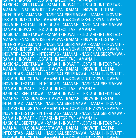
RAMAH - INOVATIF - LESTARI - INTEGRITAS - AMANAH -
NASIONALIS
BERTAKWA - RAMAH - INOVATIF - LESTARI - INTEGRITAS -
AMANAH - NASIONALIS
BERTAKWA - RAMAH - INOVATIF - LESTARI -
INTEGRITAS - AMANAH - NASIONALIS
BERTAKWA - RAMAH - INOVATIF -
LESTARI - INTEGRITAS - AMANAH - NASIONALIS
BERTAKWA - RAMAH -
INOVATIF - LESTARI - INTEGRITAS - AMANAH - NASIONALIS
BERTAKWA -
RAMAH - INOVATIF - LESTARI - INTEGRITAS - AMANAH -
NASIONALIS
BERTAKWA - RAMAH - INOVATIF - LESTARI - INTEGRITAS -
AMANAH - NASIONALIS
BERTAKWA - RAMAH - INOVATIF - LESTARI -
INTEGRITAS - AMANAH - NASIONALIS
BERTAKWA - RAMAH - INOVATIF -
LESTARI - INTEGRITAS - AMANAH - NASIONALIS
BERTAKWA - RAMAH -
INOVATIF - LESTARI - INTEGRITAS - AMANAH - NASIONALIS
BERTAKWA -
RAMAH - INOVATIF - LESTARI - INTEGRITAS - AMANAH -
NASIONALIS
BERTAKWA - RAMAH - INOVATIF - LESTARI - INTEGRITAS -
AMANAH - NASIONALIS
BERTAKWA - RAMAH - INOVATIF - LESTARI -
INTEGRITAS - AMANAH - NASIONALIS
BERTAKWA - RAMAH - INOVATIF -
LESTARI - INTEGRITAS - AMANAH - NASIONALIS
BERTAKWA - RAMAH -
INOVATIF - LESTARI - INTEGRITAS - AMANAH - NASIONALIS
BERTAKWA -
RAMAH - INOVATIF - LESTARI - INTEGRITAS - AMANAH -
NASIONALIS
BERTAKWA - RAMAH - INOVATIF - LESTARI - INTEGRITAS -
AMANAH - NASIONALIS
BERTAKWA - RAMAH - INOVATIF - LESTARI -
INTEGRITAS - AMANAH - NASIONALIS
BERTAKWA - RAMAH - INOVATIF -
LESTARI - INTEGRITAS - AMANAH - NASIONALIS
BERTAKWA - RAMAH -
INOVATIF - LESTARI - INTEGRITAS - AMANAH - NASIONALIS
BERTAKWA -
RAMAH - INOVATIF - LESTARI - INTEGRITAS - AMANAH -
NASIONALIS
BERTAKWA - RAMAH - INOVATIF - LESTARI - INTEGRITAS -
AMANAH - NASIONALIS
BERTAKWA - RAMAH - INOVATIF - LESTARI -
INTEGRITAS - AMANAH - NASIONALIS
BERTAKWA - RAMAH - INOVATIF -