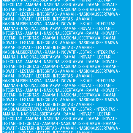
AMANAH - NASIONALIS
BERTAKWA - RAMAH - INOVATIF - LESTARI -
INTEGRITAS - AMANAH - NASIONALIS
BERTAKWA - RAMAH - INOVATIF -
LESTARI - INTEGRITAS - AMANAH - NASIONALIS
BERTAKWA - RAMAH -
INOVATIF - LESTARI - INTEGRITAS - AMANAH - NASIONALIS
BERTAKWA -
RAMAH - INOVATIF - LESTARI - INTEGRITAS - AMANAH -
NASIONALIS
BERTAKWA - RAMAH - INOVATIF - LESTARI - INTEGRITAS -
AMANAH - NASIONALIS
BERTAKWA - RAMAH - INOVATIF - LESTARI -
INTEGRITAS - AMANAH - NASIONALIS
BERTAKWA - RAMAH - INOVATIF -
LESTARI - INTEGRITAS - AMANAH - NASIONALIS
BERTAKWA - RAMAH -
INOVATIF - LESTARI - INTEGRITAS - AMANAH - NASIONALIS
BERTAKWA -
RAMAH - INOVATIF - LESTARI - INTEGRITAS - AMANAH -
NASIONALIS
BERTAKWA - RAMAH - INOVATIF - LESTARI - INTEGRITAS -
AMANAH - NASIONALIS
BERTAKWA - RAMAH - INOVATIF - LESTARI -
INTEGRITAS - AMANAH - NASIONALIS
BERTAKWA - RAMAH - INOVATIF -
LESTARI - INTEGRITAS - AMANAH - NASIONALIS
BERTAKWA - RAMAH -
INOVATIF - LESTARI - INTEGRITAS - AMANAH - NASIONALIS
BERTAKWA -
RAMAH - INOVATIF - LESTARI - INTEGRITAS - AMANAH -
NASIONALIS
BERTAKWA - RAMAH - INOVATIF - LESTARI - INTEGRITAS -
AMANAH - NASIONALIS
BERTAKWA - RAMAH - INOVATIF - LESTARI -
INTEGRITAS - AMANAH - NASIONALIS
BERTAKWA - RAMAH - INOVATIF -
LESTARI - INTEGRITAS - AMANAH - NASIONALIS
BERTAKWA - RAMAH -
INOVATIF - LESTARI - INTEGRITAS - AMANAH - NASIONALIS
BERTAKWA -
RAMAH - INOVATIF - LESTARI - INTEGRITAS - AMANAH -
NASIONALIS
BERTAKWA - RAMAH - INOVATIF - LESTARI - INTEGRITAS -
AMANAH - NASIONALIS
BERTAKWA - RAMAH - INOVATIF - LESTARI -
INTEGRITAS - AMANAH - NASIONALIS
BERTAKWA - RAMAH - INOVATIF -
LESTARI - INTEGRITAS - AMANAH - NASIONALIS
BERTAKWA - RAMAH -
INOVATIF - LESTARI - INTEGRITAS - AMANAH - NASIONALIS
BERTAKWA -