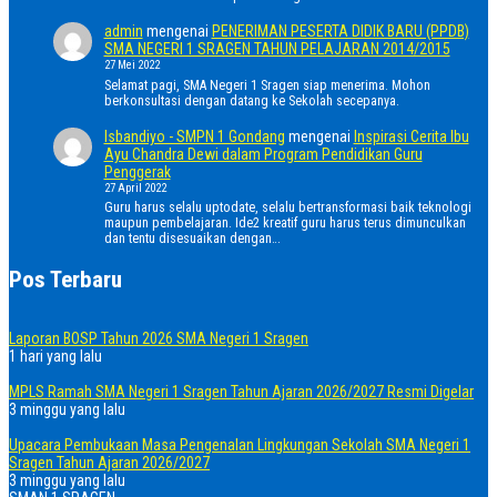
admin
mengenai
PENERIMAN PESERTA DIDIK BARU (PPDB)
SMA NEGERI 1 SRAGEN TAHUN PELAJARAN 2014/2015
27 Mei 2022
Selamat pagi, SMA Negeri 1 Sragen siap menerima. Mohon
berkonsultasi dengan datang ke Sekolah secepanya.
Isbandiyo - SMPN 1 Gondang
mengenai
Inspirasi Cerita Ibu
Ayu Chandra Dewi dalam Program Pendidikan Guru
Penggerak
27 April 2022
Guru harus selalu uptodate, selalu bertransformasi baik teknologi
maupun pembelajaran. Ide2 kreatif guru harus terus dimunculkan
dan tentu disesuaikan dengan…
Pos Terbaru
Laporan BOSP Tahun 2026 SMA Negeri 1 Sragen
1 hari yang lalu
MPLS Ramah SMA Negeri 1 Sragen Tahun Ajaran 2026/2027 Resmi Digelar
3 minggu yang lalu
Upacara Pembukaan Masa Pengenalan Lingkungan Sekolah SMA Negeri 1
Sragen Tahun Ajaran 2026/2027
3 minggu yang lalu