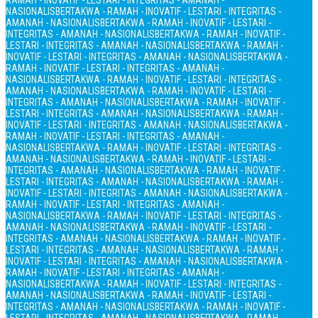
RAMAH - INOVATIF - LESTARI - INTEGRITAS - AMANAH -
NASIONALIS
BERTAKWA - RAMAH - INOVATIF - LESTARI - INTEGRITAS -
AMANAH - NASIONALIS
BERTAKWA - RAMAH - INOVATIF - LESTARI -
INTEGRITAS - AMANAH - NASIONALIS
BERTAKWA - RAMAH - INOVATIF -
LESTARI - INTEGRITAS - AMANAH - NASIONALIS
BERTAKWA - RAMAH -
INOVATIF - LESTARI - INTEGRITAS - AMANAH - NASIONALIS
BERTAKWA -
RAMAH - INOVATIF - LESTARI - INTEGRITAS - AMANAH -
NASIONALIS
BERTAKWA - RAMAH - INOVATIF - LESTARI - INTEGRITAS -
AMANAH - NASIONALIS
BERTAKWA - RAMAH - INOVATIF - LESTARI -
INTEGRITAS - AMANAH - NASIONALIS
BERTAKWA - RAMAH - INOVATIF -
LESTARI - INTEGRITAS - AMANAH - NASIONALIS
BERTAKWA - RAMAH -
INOVATIF - LESTARI - INTEGRITAS - AMANAH - NASIONALIS
BERTAKWA -
RAMAH - INOVATIF - LESTARI - INTEGRITAS - AMANAH -
NASIONALIS
BERTAKWA - RAMAH - INOVATIF - LESTARI - INTEGRITAS -
AMANAH - NASIONALIS
BERTAKWA - RAMAH - INOVATIF - LESTARI -
INTEGRITAS - AMANAH - NASIONALIS
BERTAKWA - RAMAH - INOVATIF -
LESTARI - INTEGRITAS - AMANAH - NASIONALIS
BERTAKWA - RAMAH -
INOVATIF - LESTARI - INTEGRITAS - AMANAH - NASIONALIS
BERTAKWA -
RAMAH - INOVATIF - LESTARI - INTEGRITAS - AMANAH -
NASIONALIS
BERTAKWA - RAMAH - INOVATIF - LESTARI - INTEGRITAS -
AMANAH - NASIONALIS
BERTAKWA - RAMAH - INOVATIF - LESTARI -
INTEGRITAS - AMANAH - NASIONALIS
BERTAKWA - RAMAH - INOVATIF -
LESTARI - INTEGRITAS - AMANAH - NASIONALIS
BERTAKWA - RAMAH -
INOVATIF - LESTARI - INTEGRITAS - AMANAH - NASIONALIS
BERTAKWA -
RAMAH - INOVATIF - LESTARI - INTEGRITAS - AMANAH -
NASIONALIS
BERTAKWA - RAMAH - INOVATIF - LESTARI - INTEGRITAS -
AMANAH - NASIONALIS
BERTAKWA - RAMAH - INOVATIF - LESTARI -
INTEGRITAS - AMANAH - NASIONALIS
BERTAKWA - RAMAH - INOVATIF -