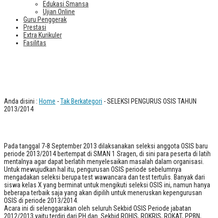
Edukasi Smansa
Ujian Online
Guru Penggerak
Prestasi
Extra Kurikuler
Fasilitas
SELEKSI PENGURUS OSIS TAHUN
2013/2014
Anda disini :
Home
-
Tak Berkategori
- SELEKSI PENGURUS OSIS TAHUN
2013/2014
Pada tanggal 7-8 September 2013 dilaksanakan seleksi anggota OSIS baru
periode 2013/2014 bertempat di SMAN 1 Sragen, di sini para peserta di latih
mentalnya agar dapat berlatih menyelesaikan masalah dalam organisasi.
Untuk mewujudkan hal itu, pengurusan OSIS periode sebelumnya
mengadakan seleksi berupa test wawancara dan test tertulis. Banyak dari
siswa kelas X yang berminat untuk mengikuti seleksi OSIS ini, namun hanya
beberapa terbaik saja yang akan dipilih untuk meneruskan kepengurusan
OSIS di periode 2013/2014.
Acara ini di selenggarakan oleh seluruh Sekbid OSIS Periode jabatan
2012/2013 yaitu terdiri dari PH dan Sekbid ROHIS, ROKRIS, ROKAT, PPBN,