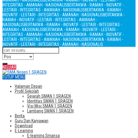
AMANAH - NASIONALIS
BERTAKWA - RAMAH - INOVATIF - LESTARI -
INTEGRITAS - AMANAH - NASIONALIS
BERTAKWA - RAMAH - INOVATIF -
LESTARI - INTEGRITAS - AMANAH - NASIONALIS
BERTAKWA - RAMAH -
INOVATIF - LESTARI - INTEGRITAS - AMANAH - NASIONALIS
BERTAKWA -
RAMAH - INOVATIF - LESTARI - INTEGRITAS - AMANAH -
NASIONALIS
BERTAKWA - RAMAH - INOVATIF - LESTARI - INTEGRITAS -
AMANAH - NASIONALIS
BERTAKWA - RAMAH - INOVATIF - LESTARI -
INTEGRITAS - AMANAH - NASIONALIS
BERTAKWA - RAMAH - INOVATIF -
LESTARI - INTEGRITAS - AMANAH - NASIONALIS
BERTAKWA - RAMAH -
INOVATIF - LESTARI - INTEGRITAS - AMANAH - NASIONALIS
KELUAR
TUTUP MENU
Halaman Depan
Profil Sekolah
Sejarah SMAN 1 SRAGEN
Identitas SMAN 1 SRAGEN
Visi Misi SMAN 1 SRAGEN
Lambang SMAN 1 SRAGEN
Berita
Guru Dan Karyawan
Download
E-Learning
E-learning Smansa