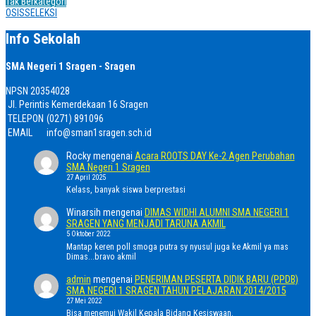
Tak Berkategori
OSIS
SELEKSI
Info Sekolah
SMA Negeri 1 Sragen - Sragen
NPSN
20354028
Jl. Perintis Kemerdekaan 16 Sragen
TELEPON
(0271) 891096
EMAIL
info@sman1sragen.sch.id
Rocky
mengenai
Acara ROOTS DAY Ke-2 Agen Perubahan
SMA Negeri 1 Sragen
27 April 2025
Kelass, banyak siswa berprestasi
Winarsih
mengenai
DIMAS WIDHI ALUMNI SMA NEGERI 1
SRAGEN YANG MENJADI TARUNA AKMIL
5 Oktober 2022
Mantap keren poll smoga putra sy nyusul juga ke Akmil ya mas
Dimas...bravo akmil
admin
mengenai
PENERIMAN PESERTA DIDIK BARU (PPDB)
SMA NEGERI 1 SRAGEN TAHUN PELAJARAN 2014/2015
27 Mei 2022
Bisa menemui Wakil Kepala Bidang Kesiswaan.