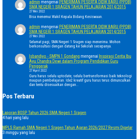
admin
mengenai
PENERIMAN PESERTA DIDIK BARU (PPDB)
SMA NEGERI 1 SRAGEN TAHUN PELAJARAN 2014/2015
27 Mei 2022
Bisa menemui Wakil Kepala Bidang Kesiswaan.
admin
mengenai
PENERIMAN PESERTA DIDIK BARU (PPDB)
SMA NEGERI 1 SRAGEN TAHUN PELAJARAN 2014/2015
27 Mei 2022
Selamat pagi, SMA Negeri 1 Sragen siap menerima. Mohon
berkonsultasi dengan datang ke Sekolah secepanya.
Isbandiyo - SMPN 1 Gondang
mengenai
Inspirasi Cerita Ibu
Ayu Chandra Dewi dalam Program Pendidikan Guru
Penggerak
27 April 2022
Guru harus selalu uptodate, selalu bertransformasi baik teknologi
maupun pembelajaran. Ide2 kreatif guru harus terus dimunculkan
dan tentu disesuaikan dengan…
Pos Terbaru
Laporan BOSP Tahun 2026 SMA Negeri 1 Sragen
4 hari yang lalu
MPLS Ramah SMA Negeri 1 Sragen Tahun Ajaran 2026/2027 Resmi Digelar
3 minggu yang lalu