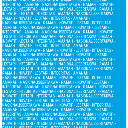
AMANAH - NASIONALIS
BERTAKWA - RAMAH - INOVATIF - LESTARI -
INTEGRITAS - AMANAH - NASIONALIS
BERTAKWA - RAMAH - INOVATIF -
LESTARI - INTEGRITAS - AMANAH - NASIONALIS
BERTAKWA - RAMAH -
INOVATIF - LESTARI - INTEGRITAS - AMANAH - NASIONALIS
BERTAKWA -
RAMAH - INOVATIF - LESTARI - INTEGRITAS - AMANAH -
NASIONALIS
BERTAKWA - RAMAH - INOVATIF - LESTARI - INTEGRITAS -
AMANAH - NASIONALIS
BERTAKWA - RAMAH - INOVATIF - LESTARI -
INTEGRITAS - AMANAH - NASIONALIS
BERTAKWA - RAMAH - INOVATIF -
LESTARI - INTEGRITAS - AMANAH - NASIONALIS
BERTAKWA - RAMAH -
INOVATIF - LESTARI - INTEGRITAS - AMANAH - NASIONALIS
BERTAKWA -
RAMAH - INOVATIF - LESTARI - INTEGRITAS - AMANAH -
NASIONALIS
BERTAKWA - RAMAH - INOVATIF - LESTARI - INTEGRITAS -
AMANAH - NASIONALIS
BERTAKWA - RAMAH - INOVATIF - LESTARI -
INTEGRITAS - AMANAH - NASIONALIS
BERTAKWA - RAMAH - INOVATIF -
LESTARI - INTEGRITAS - AMANAH - NASIONALIS
BERTAKWA - RAMAH -
INOVATIF - LESTARI - INTEGRITAS - AMANAH - NASIONALIS
BERTAKWA -
RAMAH - INOVATIF - LESTARI - INTEGRITAS - AMANAH -
NASIONALIS
BERTAKWA - RAMAH - INOVATIF - LESTARI - INTEGRITAS -
AMANAH - NASIONALIS
BERTAKWA - RAMAH - INOVATIF - LESTARI -
INTEGRITAS - AMANAH - NASIONALIS
BERTAKWA - RAMAH - INOVATIF -
LESTARI - INTEGRITAS - AMANAH - NASIONALIS
BERTAKWA - RAMAH -
INOVATIF - LESTARI - INTEGRITAS - AMANAH - NASIONALIS
BERTAKWA -
RAMAH - INOVATIF - LESTARI - INTEGRITAS - AMANAH -
NASIONALIS
BERTAKWA - RAMAH - INOVATIF - LESTARI - INTEGRITAS -
AMANAH - NASIONALIS
BERTAKWA - RAMAH - INOVATIF - LESTARI -
INTEGRITAS - AMANAH - NASIONALIS
BERTAKWA - RAMAH - INOVATIF -
LESTARI - INTEGRITAS - AMANAH - NASIONALIS
BERTAKWA - RAMAH -
INOVATIF - LESTARI - INTEGRITAS - AMANAH - NASIONALIS
BERTAKWA -