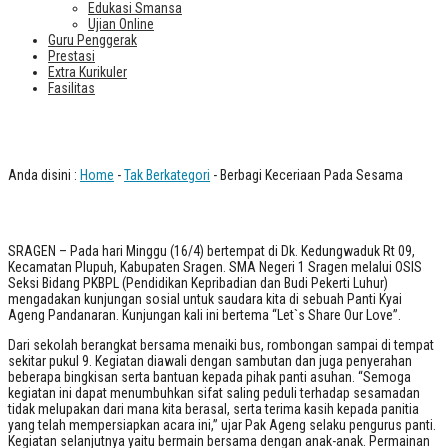
Edukasi Smansa
Ujian Online
Guru Penggerak
Prestasi
Extra Kurikuler
Fasilitas
Berbagi Keceriaan Pada Sesama
Anda disini :
Home
-
Tak Berkategori
- Berbagi Keceriaan Pada Sesama
SRAGEN – Pada hari Minggu (16/4) bertempat di Dk. Kedungwaduk Rt 09,
Kecamatan Plupuh, Kabupaten Sragen. SMA Negeri 1 Sragen melalui OSIS
Seksi Bidang PKBPL (Pendidikan Kepribadian dan Budi Pekerti Luhur)
mengadakan kunjungan sosial untuk saudara kita di sebuah Panti Kyai
Ageng Pandanaran. Kunjungan kali ini bertema “Let`s Share Our Love”.
Dari sekolah berangkat bersama menaiki bus, rombongan sampai di tempat
sekitar pukul 9. Kegiatan diawali dengan sambutan dan juga penyerahan
beberapa bingkisan serta bantuan kepada pihak panti asuhan. “Semoga
kegiatan ini dapat menumbuhkan sifat saling peduli terhadap sesamadan
tidak melupakan dari mana kita berasal, serta terima kasih kepada panitia
yang telah mempersiapkan acara ini,” ujar Pak Ageng selaku pengurus panti.
Kegiatan selanjutnya yaitu bermain bersama dengan anak-anak. Permainan