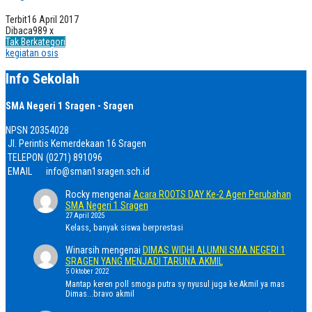
Terbit
16 April 2017
Dibaca
989 x
Tak Berkategori
kegiatan osis
Info Sekolah
SMA Negeri 1 Sragen - Sragen
NPSN
20354028
Jl. Perintis Kemerdekaan 16 Sragen
TELEPON
(0271) 891096
EMAIL
info@sman1sragen.sch.id
Rocky
mengenai
Acara ROOTS DAY Ke-2 Agen Perubahan
SMA Negeri 1 Sragen
27 April 2025
Kelass, banyak siswa berprestasi
Winarsih
mengenai
DIMAS WIDHI ALUMNI SMA NEGERI 1
SRAGEN YANG MENJADI TARUNA AKMIL
5 Oktober 2022
Mantap keren poll smoga putra sy nyusul juga ke Akmil ya mas
Dimas...bravo akmil