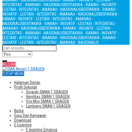
AMANAH - NASIONALIS
BERTAKWA - RAMAH - INOVATIF - LESTARI -
INTEGRITAS - AMANAH - NASIONALIS
BERTAKWA - RAMAH - INOVATIF -
LESTARI - INTEGRITAS - AMANAH - NASIONALIS
BERTAKWA - RAMAH -
INOVATIF - LESTARI - INTEGRITAS - AMANAH - NASIONALIS
BERTAKWA -
RAMAH - INOVATIF - LESTARI - INTEGRITAS - AMANAH -
NASIONALIS
BERTAKWA - RAMAH - INOVATIF - LESTARI - INTEGRITAS -
AMANAH - NASIONALIS
BERTAKWA - RAMAH - INOVATIF - LESTARI -
INTEGRITAS - AMANAH - NASIONALIS
BERTAKWA - RAMAH - INOVATIF -
LESTARI - INTEGRITAS - AMANAH - NASIONALIS
BERTAKWA - RAMAH -
INOVATIF - LESTARI - INTEGRITAS - AMANAH - NASIONALIS
KELUAR
TUTUP MENU
Halaman Depan
Profil Sekolah
Sejarah SMAN 1 SRAGEN
Identitas SMAN 1 SRAGEN
Visi Misi SMAN 1 SRAGEN
Lambang SMAN 1 SRAGEN
Berita
Guru Dan Karyawan
Download
E-Learning
E-learning Smansa