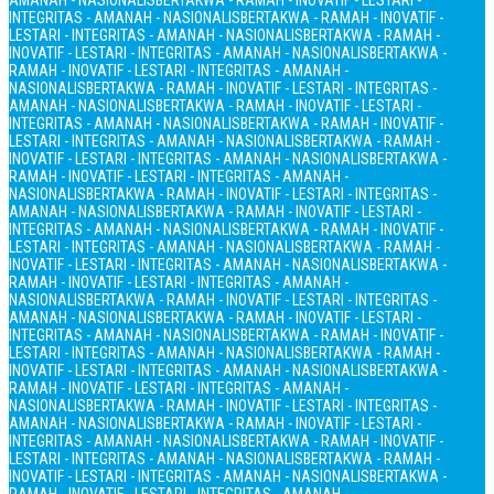
AMANAH - NASIONALIS
BERTAKWA - RAMAH - INOVATIF - LESTARI -
INTEGRITAS - AMANAH - NASIONALIS
BERTAKWA - RAMAH - INOVATIF -
LESTARI - INTEGRITAS - AMANAH - NASIONALIS
BERTAKWA - RAMAH -
INOVATIF - LESTARI - INTEGRITAS - AMANAH - NASIONALIS
BERTAKWA -
RAMAH - INOVATIF - LESTARI - INTEGRITAS - AMANAH -
NASIONALIS
BERTAKWA - RAMAH - INOVATIF - LESTARI - INTEGRITAS -
AMANAH - NASIONALIS
BERTAKWA - RAMAH - INOVATIF - LESTARI -
INTEGRITAS - AMANAH - NASIONALIS
BERTAKWA - RAMAH - INOVATIF -
LESTARI - INTEGRITAS - AMANAH - NASIONALIS
BERTAKWA - RAMAH -
INOVATIF - LESTARI - INTEGRITAS - AMANAH - NASIONALIS
BERTAKWA -
RAMAH - INOVATIF - LESTARI - INTEGRITAS - AMANAH -
NASIONALIS
BERTAKWA - RAMAH - INOVATIF - LESTARI - INTEGRITAS -
AMANAH - NASIONALIS
BERTAKWA - RAMAH - INOVATIF - LESTARI -
INTEGRITAS - AMANAH - NASIONALIS
BERTAKWA - RAMAH - INOVATIF -
LESTARI - INTEGRITAS - AMANAH - NASIONALIS
BERTAKWA - RAMAH -
INOVATIF - LESTARI - INTEGRITAS - AMANAH - NASIONALIS
BERTAKWA -
RAMAH - INOVATIF - LESTARI - INTEGRITAS - AMANAH -
NASIONALIS
BERTAKWA - RAMAH - INOVATIF - LESTARI - INTEGRITAS -
AMANAH - NASIONALIS
BERTAKWA - RAMAH - INOVATIF - LESTARI -
INTEGRITAS - AMANAH - NASIONALIS
BERTAKWA - RAMAH - INOVATIF -
LESTARI - INTEGRITAS - AMANAH - NASIONALIS
BERTAKWA - RAMAH -
INOVATIF - LESTARI - INTEGRITAS - AMANAH - NASIONALIS
BERTAKWA -
RAMAH - INOVATIF - LESTARI - INTEGRITAS - AMANAH -
NASIONALIS
BERTAKWA - RAMAH - INOVATIF - LESTARI - INTEGRITAS -
AMANAH - NASIONALIS
BERTAKWA - RAMAH - INOVATIF - LESTARI -
INTEGRITAS - AMANAH - NASIONALIS
BERTAKWA - RAMAH - INOVATIF -
LESTARI - INTEGRITAS - AMANAH - NASIONALIS
BERTAKWA - RAMAH -
INOVATIF - LESTARI - INTEGRITAS - AMANAH - NASIONALIS
BERTAKWA -