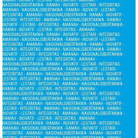
RAMAH - INOVATIF - LESTARI - INTEGRITAS - AMANAH -
NASIONALIS
BERTAKWA - RAMAH - INOVATIF - LESTARI - INTEGRITAS -
AMANAH - NASIONALIS
BERTAKWA - RAMAH - INOVATIF - LESTARI -
INTEGRITAS - AMANAH - NASIONALIS
BERTAKWA - RAMAH - INOVATIF -
LESTARI - INTEGRITAS - AMANAH - NASIONALIS
BERTAKWA - RAMAH -
INOVATIF - LESTARI - INTEGRITAS - AMANAH - NASIONALIS
BERTAKWA -
RAMAH - INOVATIF - LESTARI - INTEGRITAS - AMANAH -
NASIONALIS
BERTAKWA - RAMAH - INOVATIF - LESTARI - INTEGRITAS -
AMANAH - NASIONALIS
BERTAKWA - RAMAH - INOVATIF - LESTARI -
INTEGRITAS - AMANAH - NASIONALIS
BERTAKWA - RAMAH - INOVATIF -
LESTARI - INTEGRITAS - AMANAH - NASIONALIS
BERTAKWA - RAMAH -
INOVATIF - LESTARI - INTEGRITAS - AMANAH - NASIONALIS
BERTAKWA -
RAMAH - INOVATIF - LESTARI - INTEGRITAS - AMANAH -
NASIONALIS
BERTAKWA - RAMAH - INOVATIF - LESTARI - INTEGRITAS -
AMANAH - NASIONALIS
BERTAKWA - RAMAH - INOVATIF - LESTARI -
INTEGRITAS - AMANAH - NASIONALIS
BERTAKWA - RAMAH - INOVATIF -
LESTARI - INTEGRITAS - AMANAH - NASIONALIS
BERTAKWA - RAMAH -
INOVATIF - LESTARI - INTEGRITAS - AMANAH - NASIONALIS
BERTAKWA -
RAMAH - INOVATIF - LESTARI - INTEGRITAS - AMANAH -
NASIONALIS
BERTAKWA - RAMAH - INOVATIF - LESTARI - INTEGRITAS -
AMANAH - NASIONALIS
BERTAKWA - RAMAH - INOVATIF - LESTARI -
INTEGRITAS - AMANAH - NASIONALIS
BERTAKWA - RAMAH - INOVATIF -
LESTARI - INTEGRITAS - AMANAH - NASIONALIS
BERTAKWA - RAMAH -
INOVATIF - LESTARI - INTEGRITAS - AMANAH - NASIONALIS
BERTAKWA -
RAMAH - INOVATIF - LESTARI - INTEGRITAS - AMANAH -
NASIONALIS
BERTAKWA - RAMAH - INOVATIF - LESTARI - INTEGRITAS -
AMANAH - NASIONALIS
BERTAKWA - RAMAH - INOVATIF - LESTARI -
INTEGRITAS - AMANAH - NASIONALIS
BERTAKWA - RAMAH - INOVATIF -