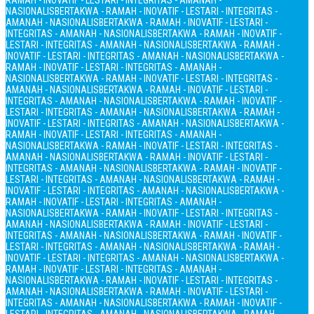
RAMAH - INOVATIF - LESTARI - INTEGRITAS - AMANAH -
NASIONALIS
BERTAKWA - RAMAH - INOVATIF - LESTARI - INTEGRITAS -
AMANAH - NASIONALIS
BERTAKWA - RAMAH - INOVATIF - LESTARI -
INTEGRITAS - AMANAH - NASIONALIS
BERTAKWA - RAMAH - INOVATIF -
LESTARI - INTEGRITAS - AMANAH - NASIONALIS
BERTAKWA - RAMAH -
INOVATIF - LESTARI - INTEGRITAS - AMANAH - NASIONALIS
BERTAKWA -
RAMAH - INOVATIF - LESTARI - INTEGRITAS - AMANAH -
NASIONALIS
BERTAKWA - RAMAH - INOVATIF - LESTARI - INTEGRITAS -
AMANAH - NASIONALIS
BERTAKWA - RAMAH - INOVATIF - LESTARI -
INTEGRITAS - AMANAH - NASIONALIS
BERTAKWA - RAMAH - INOVATIF -
LESTARI - INTEGRITAS - AMANAH - NASIONALIS
BERTAKWA - RAMAH -
INOVATIF - LESTARI - INTEGRITAS - AMANAH - NASIONALIS
BERTAKWA -
RAMAH - INOVATIF - LESTARI - INTEGRITAS - AMANAH -
NASIONALIS
BERTAKWA - RAMAH - INOVATIF - LESTARI - INTEGRITAS -
AMANAH - NASIONALIS
BERTAKWA - RAMAH - INOVATIF - LESTARI -
INTEGRITAS - AMANAH - NASIONALIS
BERTAKWA - RAMAH - INOVATIF -
LESTARI - INTEGRITAS - AMANAH - NASIONALIS
BERTAKWA - RAMAH -
INOVATIF - LESTARI - INTEGRITAS - AMANAH - NASIONALIS
BERTAKWA -
RAMAH - INOVATIF - LESTARI - INTEGRITAS - AMANAH -
NASIONALIS
BERTAKWA - RAMAH - INOVATIF - LESTARI - INTEGRITAS -
AMANAH - NASIONALIS
BERTAKWA - RAMAH - INOVATIF - LESTARI -
INTEGRITAS - AMANAH - NASIONALIS
BERTAKWA - RAMAH - INOVATIF -
LESTARI - INTEGRITAS - AMANAH - NASIONALIS
BERTAKWA - RAMAH -
INOVATIF - LESTARI - INTEGRITAS - AMANAH - NASIONALIS
BERTAKWA -
RAMAH - INOVATIF - LESTARI - INTEGRITAS - AMANAH -
NASIONALIS
BERTAKWA - RAMAH - INOVATIF - LESTARI - INTEGRITAS -
AMANAH - NASIONALIS
BERTAKWA - RAMAH - INOVATIF - LESTARI -
INTEGRITAS - AMANAH - NASIONALIS
BERTAKWA - RAMAH - INOVATIF -