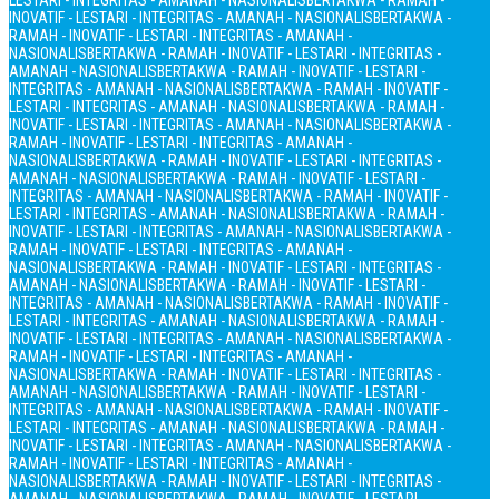
LESTARI - INTEGRITAS - AMANAH - NASIONALIS
BERTAKWA - RAMAH -
INOVATIF - LESTARI - INTEGRITAS - AMANAH - NASIONALIS
BERTAKWA -
RAMAH - INOVATIF - LESTARI - INTEGRITAS - AMANAH -
NASIONALIS
BERTAKWA - RAMAH - INOVATIF - LESTARI - INTEGRITAS -
AMANAH - NASIONALIS
BERTAKWA - RAMAH - INOVATIF - LESTARI -
INTEGRITAS - AMANAH - NASIONALIS
BERTAKWA - RAMAH - INOVATIF -
LESTARI - INTEGRITAS - AMANAH - NASIONALIS
BERTAKWA - RAMAH -
INOVATIF - LESTARI - INTEGRITAS - AMANAH - NASIONALIS
BERTAKWA -
RAMAH - INOVATIF - LESTARI - INTEGRITAS - AMANAH -
NASIONALIS
BERTAKWA - RAMAH - INOVATIF - LESTARI - INTEGRITAS -
AMANAH - NASIONALIS
BERTAKWA - RAMAH - INOVATIF - LESTARI -
INTEGRITAS - AMANAH - NASIONALIS
BERTAKWA - RAMAH - INOVATIF -
LESTARI - INTEGRITAS - AMANAH - NASIONALIS
BERTAKWA - RAMAH -
INOVATIF - LESTARI - INTEGRITAS - AMANAH - NASIONALIS
BERTAKWA -
RAMAH - INOVATIF - LESTARI - INTEGRITAS - AMANAH -
NASIONALIS
BERTAKWA - RAMAH - INOVATIF - LESTARI - INTEGRITAS -
AMANAH - NASIONALIS
BERTAKWA - RAMAH - INOVATIF - LESTARI -
INTEGRITAS - AMANAH - NASIONALIS
BERTAKWA - RAMAH - INOVATIF -
LESTARI - INTEGRITAS - AMANAH - NASIONALIS
BERTAKWA - RAMAH -
INOVATIF - LESTARI - INTEGRITAS - AMANAH - NASIONALIS
BERTAKWA -
RAMAH - INOVATIF - LESTARI - INTEGRITAS - AMANAH -
NASIONALIS
BERTAKWA - RAMAH - INOVATIF - LESTARI - INTEGRITAS -
AMANAH - NASIONALIS
BERTAKWA - RAMAH - INOVATIF - LESTARI -
INTEGRITAS - AMANAH - NASIONALIS
BERTAKWA - RAMAH - INOVATIF -
LESTARI - INTEGRITAS - AMANAH - NASIONALIS
BERTAKWA - RAMAH -
INOVATIF - LESTARI - INTEGRITAS - AMANAH - NASIONALIS
BERTAKWA -
RAMAH - INOVATIF - LESTARI - INTEGRITAS - AMANAH -
NASIONALIS
BERTAKWA - RAMAH - INOVATIF - LESTARI - INTEGRITAS -