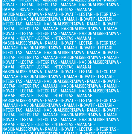
LESTARI - INTEGRITAS - AMANAH - NASIONALIS
BERTAKWA - RAMAH -
INOVATIF - LESTARI - INTEGRITAS - AMANAH - NASIONALIS
BERTAKWA -
RAMAH - INOVATIF - LESTARI - INTEGRITAS - AMANAH -
NASIONALIS
BERTAKWA - RAMAH - INOVATIF - LESTARI - INTEGRITAS -
AMANAH - NASIONALIS
BERTAKWA - RAMAH - INOVATIF - LESTARI -
INTEGRITAS - AMANAH - NASIONALIS
BERTAKWA - RAMAH - INOVATIF -
LESTARI - INTEGRITAS - AMANAH - NASIONALIS
BERTAKWA - RAMAH -
INOVATIF - LESTARI - INTEGRITAS - AMANAH - NASIONALIS
BERTAKWA -
RAMAH - INOVATIF - LESTARI - INTEGRITAS - AMANAH -
NASIONALIS
BERTAKWA - RAMAH - INOVATIF - LESTARI - INTEGRITAS -
AMANAH - NASIONALIS
BERTAKWA - RAMAH - INOVATIF - LESTARI -
INTEGRITAS - AMANAH - NASIONALIS
BERTAKWA - RAMAH - INOVATIF -
LESTARI - INTEGRITAS - AMANAH - NASIONALIS
BERTAKWA - RAMAH -
INOVATIF - LESTARI - INTEGRITAS - AMANAH - NASIONALIS
BERTAKWA -
RAMAH - INOVATIF - LESTARI - INTEGRITAS - AMANAH -
NASIONALIS
BERTAKWA - RAMAH - INOVATIF - LESTARI - INTEGRITAS -
AMANAH - NASIONALIS
BERTAKWA - RAMAH - INOVATIF - LESTARI -
INTEGRITAS - AMANAH - NASIONALIS
BERTAKWA - RAMAH - INOVATIF -
LESTARI - INTEGRITAS - AMANAH - NASIONALIS
BERTAKWA - RAMAH -
INOVATIF - LESTARI - INTEGRITAS - AMANAH - NASIONALIS
BERTAKWA -
RAMAH - INOVATIF - LESTARI - INTEGRITAS - AMANAH -
NASIONALIS
BERTAKWA - RAMAH - INOVATIF - LESTARI - INTEGRITAS -
AMANAH - NASIONALIS
BERTAKWA - RAMAH - INOVATIF - LESTARI -
INTEGRITAS - AMANAH - NASIONALIS
BERTAKWA - RAMAH - INOVATIF -
LESTARI - INTEGRITAS - AMANAH - NASIONALIS
BERTAKWA - RAMAH -
INOVATIF - LESTARI - INTEGRITAS - AMANAH - NASIONALIS
BERTAKWA -
RAMAH - INOVATIF - LESTARI - INTEGRITAS - AMANAH -
NASIONALIS
BERTAKWA - RAMAH - INOVATIF - LESTARI - INTEGRITAS -