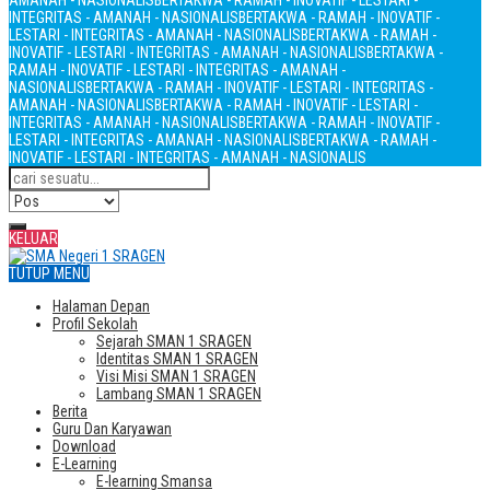
AMANAH - NASIONALIS
BERTAKWA - RAMAH - INOVATIF - LESTARI -
INTEGRITAS - AMANAH - NASIONALIS
BERTAKWA - RAMAH - INOVATIF -
LESTARI - INTEGRITAS - AMANAH - NASIONALIS
BERTAKWA - RAMAH -
INOVATIF - LESTARI - INTEGRITAS - AMANAH - NASIONALIS
BERTAKWA -
RAMAH - INOVATIF - LESTARI - INTEGRITAS - AMANAH -
NASIONALIS
BERTAKWA - RAMAH - INOVATIF - LESTARI - INTEGRITAS -
AMANAH - NASIONALIS
BERTAKWA - RAMAH - INOVATIF - LESTARI -
INTEGRITAS - AMANAH - NASIONALIS
BERTAKWA - RAMAH - INOVATIF -
LESTARI - INTEGRITAS - AMANAH - NASIONALIS
BERTAKWA - RAMAH -
INOVATIF - LESTARI - INTEGRITAS - AMANAH - NASIONALIS
KELUAR
TUTUP MENU
Halaman Depan
Profil Sekolah
Sejarah SMAN 1 SRAGEN
Identitas SMAN 1 SRAGEN
Visi Misi SMAN 1 SRAGEN
Lambang SMAN 1 SRAGEN
Berita
Guru Dan Karyawan
Download
E-Learning
E-learning Smansa