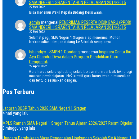
SMA NEGERI 1 SRAGEN TAHUN PELAJARAN 2014/2015
27 Mei 2022
Bisa menemui Wakil Kepala Bidang Kesiswaan.
admin
mengenai
PENERIMAN PESERTA DIDIK BARU (PPDB)
SMA NEGERI 1 SRAGEN TAHUN PELAJARAN 2014/2015
27 Mei 2022
Selamat pagi, SMA Negeri 1 Sragen siap menerima. Mohon
berkonsultasi dengan datang ke Sekolah secepanya.
Isbandiyo - SMPN 1 Gondang
mengenai
Inspirasi Cerita Ibu
Ayu Chandra Dewi dalam Program Pendidikan Guru
Penggerak
27 April 2022
Guru harus selalu uptodate, selalu bertransformasi baik teknologi
maupun pembelajaran. Ide2 kreatif guru harus terus dimunculkan
dan tentu disesuaikan dengan…
Pos Terbaru
Laporan BOSP Tahun 2026 SMA Negeri 1 Sragen
4 hari yang lalu
MPLS Ramah SMA Negeri 1 Sragen Tahun Ajaran 2026/2027 Resmi Digelar
3 minggu yang lalu
Upacara Pembukaan Masa Pengenalan Lingkungan Sekolah SMA Negeri 1