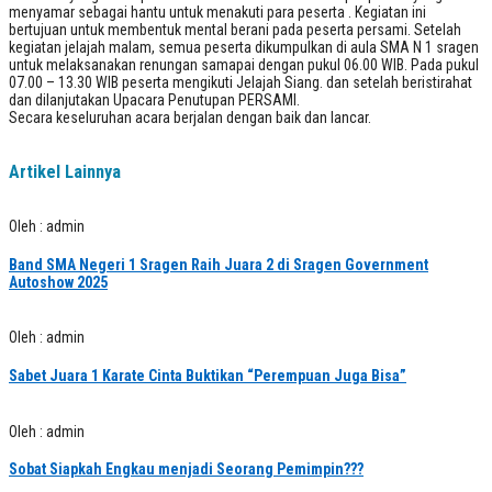
menyamar sebagai hantu untuk menakuti para peserta . Kegiatan ini
bertujuan untuk membentuk mental berani pada peserta persami. Setelah
kegiatan jelajah malam, semua peserta dikumpulkan di aula SMA N 1 sragen
untuk melaksanakan renungan samapai dengan pukul 06.00 WIB. Pada pukul
07.00 – 13.30 WIB peserta mengikuti Jelajah Siang. dan setelah beristirahat
dan dilanjutakan Upacara Penutupan PERSAMI.
Secara keseluruhan acara berjalan dengan baik dan lancar.
Artikel Lainnya
Oleh : admin
Band SMA Negeri 1 Sragen Raih Juara 2 di Sragen Government
Autoshow 2025
Oleh : admin
Sabet Juara 1 Karate Cinta Buktikan “Perempuan Juga Bisa”
Oleh : admin
Sobat Siapkah Engkau menjadi Seorang Pemimpin???