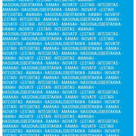
RAMAH - INOVATIF - LESTARI - INTEGRITAS - AMANAH -
NASIONALIS
BERTAKWA - RAMAH - INOVATIF - LESTARI - INTEGRITAS -
AMANAH - NASIONALIS
BERTAKWA - RAMAH - INOVATIF - LESTARI -
INTEGRITAS - AMANAH - NASIONALIS
BERTAKWA - RAMAH - INOVATIF -
LESTARI - INTEGRITAS - AMANAH - NASIONALIS
BERTAKWA - RAMAH -
INOVATIF - LESTARI - INTEGRITAS - AMANAH - NASIONALIS
BERTAKWA -
RAMAH - INOVATIF - LESTARI - INTEGRITAS - AMANAH -
NASIONALIS
BERTAKWA - RAMAH - INOVATIF - LESTARI - INTEGRITAS -
AMANAH - NASIONALIS
BERTAKWA - RAMAH - INOVATIF - LESTARI -
INTEGRITAS - AMANAH - NASIONALIS
BERTAKWA - RAMAH - INOVATIF -
LESTARI - INTEGRITAS - AMANAH - NASIONALIS
BERTAKWA - RAMAH -
INOVATIF - LESTARI - INTEGRITAS - AMANAH - NASIONALIS
BERTAKWA -
RAMAH - INOVATIF - LESTARI - INTEGRITAS - AMANAH -
NASIONALIS
BERTAKWA - RAMAH - INOVATIF - LESTARI - INTEGRITAS -
AMANAH - NASIONALIS
BERTAKWA - RAMAH - INOVATIF - LESTARI -
INTEGRITAS - AMANAH - NASIONALIS
BERTAKWA - RAMAH - INOVATIF -
LESTARI - INTEGRITAS - AMANAH - NASIONALIS
BERTAKWA - RAMAH -
INOVATIF - LESTARI - INTEGRITAS - AMANAH - NASIONALIS
BERTAKWA -
RAMAH - INOVATIF - LESTARI - INTEGRITAS - AMANAH -
NASIONALIS
BERTAKWA - RAMAH - INOVATIF - LESTARI - INTEGRITAS -
AMANAH - NASIONALIS
BERTAKWA - RAMAH - INOVATIF - LESTARI -
INTEGRITAS - AMANAH - NASIONALIS
BERTAKWA - RAMAH - INOVATIF -
LESTARI - INTEGRITAS - AMANAH - NASIONALIS
BERTAKWA - RAMAH -
INOVATIF - LESTARI - INTEGRITAS - AMANAH - NASIONALIS
BERTAKWA -
RAMAH - INOVATIF - LESTARI - INTEGRITAS - AMANAH -
NASIONALIS
BERTAKWA - RAMAH - INOVATIF - LESTARI - INTEGRITAS -
AMANAH - NASIONALIS
BERTAKWA - RAMAH - INOVATIF - LESTARI -
INTEGRITAS - AMANAH - NASIONALIS
BERTAKWA - RAMAH - INOVATIF -