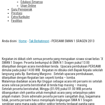
Edukasi Smansa
Ujian Online
Guru Penggerak
Prestasi
Extra Kurikuler
Fasilitas
PERSAMI SMAN 1 SRAGEN 2013
Anda disini :
Home
-
Tak Berkategori
- PERSAMI SMAN 1 SRAGEN 2013
Kegiatan ini diikuti oleh semua peserta yang merupakan siswa-siswi kelas `X
SMAN 1 Sragen. Peserta berkumpul di SMA N 1 Sragen pukul 13.00
dilanjutkan dengan acara mendirikan tenda. Upacara pembukaan PERSAMI
dimulai pada pukul 14.00 WIB . Kegiatan ini dibuka oleh Bapak Kepala sekolah
langsung yaitu Bp. Bambang Margono . Setelah upacara pembukaaan,
dilanjutkan dengan Kegiatan lain seperti lomba – lomba.
Malamnya diadakan acara Api Unggun sebagai acara inti persami ini setelah
acara selesai peserta beristirahat di tenda trap masing – masing.
Setelah peserta beristirahat, Minggu (01/09) pukul 01.00 WIB peserta
dibangunkan oleh panitia untuk mengikuti acara yang selanjutnya yakni
jelajah malam. Disini adrenalin peserta persami sangatlah diuji, bagaimana
tidak, peserta persami harus menjelajahi lingkungan SMA N 1 Sragen
sendirian yang mana pada sektor-sektor tertentu terdapat panitia yang