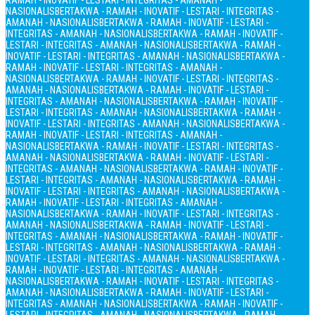
RAMAH - INOVATIF - LESTARI - INTEGRITAS - AMANAH -
NASIONALIS
BERTAKWA - RAMAH - INOVATIF - LESTARI - INTEGRITAS -
AMANAH - NASIONALIS
BERTAKWA - RAMAH - INOVATIF - LESTARI -
INTEGRITAS - AMANAH - NASIONALIS
BERTAKWA - RAMAH - INOVATIF -
LESTARI - INTEGRITAS - AMANAH - NASIONALIS
BERTAKWA - RAMAH -
INOVATIF - LESTARI - INTEGRITAS - AMANAH - NASIONALIS
BERTAKWA -
RAMAH - INOVATIF - LESTARI - INTEGRITAS - AMANAH -
NASIONALIS
BERTAKWA - RAMAH - INOVATIF - LESTARI - INTEGRITAS -
AMANAH - NASIONALIS
BERTAKWA - RAMAH - INOVATIF - LESTARI -
INTEGRITAS - AMANAH - NASIONALIS
BERTAKWA - RAMAH - INOVATIF -
LESTARI - INTEGRITAS - AMANAH - NASIONALIS
BERTAKWA - RAMAH -
INOVATIF - LESTARI - INTEGRITAS - AMANAH - NASIONALIS
BERTAKWA -
RAMAH - INOVATIF - LESTARI - INTEGRITAS - AMANAH -
NASIONALIS
BERTAKWA - RAMAH - INOVATIF - LESTARI - INTEGRITAS -
AMANAH - NASIONALIS
BERTAKWA - RAMAH - INOVATIF - LESTARI -
INTEGRITAS - AMANAH - NASIONALIS
BERTAKWA - RAMAH - INOVATIF -
LESTARI - INTEGRITAS - AMANAH - NASIONALIS
BERTAKWA - RAMAH -
INOVATIF - LESTARI - INTEGRITAS - AMANAH - NASIONALIS
BERTAKWA -
RAMAH - INOVATIF - LESTARI - INTEGRITAS - AMANAH -
NASIONALIS
BERTAKWA - RAMAH - INOVATIF - LESTARI - INTEGRITAS -
AMANAH - NASIONALIS
BERTAKWA - RAMAH - INOVATIF - LESTARI -
INTEGRITAS - AMANAH - NASIONALIS
BERTAKWA - RAMAH - INOVATIF -
LESTARI - INTEGRITAS - AMANAH - NASIONALIS
BERTAKWA - RAMAH -
INOVATIF - LESTARI - INTEGRITAS - AMANAH - NASIONALIS
BERTAKWA -
RAMAH - INOVATIF - LESTARI - INTEGRITAS - AMANAH -
NASIONALIS
BERTAKWA - RAMAH - INOVATIF - LESTARI - INTEGRITAS -
AMANAH - NASIONALIS
BERTAKWA - RAMAH - INOVATIF - LESTARI -
INTEGRITAS - AMANAH - NASIONALIS
BERTAKWA - RAMAH - INOVATIF -