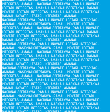
AMANAH - NASIONALIS
BERTAKWA - RAMAH - INOVATIF - LESTARI -
INTEGRITAS - AMANAH - NASIONALIS
BERTAKWA - RAMAH - INOVATIF -
LESTARI - INTEGRITAS - AMANAH - NASIONALIS
BERTAKWA - RAMAH -
INOVATIF - LESTARI - INTEGRITAS - AMANAH - NASIONALIS
BERTAKWA -
RAMAH - INOVATIF - LESTARI - INTEGRITAS - AMANAH -
NASIONALIS
BERTAKWA - RAMAH - INOVATIF - LESTARI - INTEGRITAS -
AMANAH - NASIONALIS
BERTAKWA - RAMAH - INOVATIF - LESTARI -
INTEGRITAS - AMANAH - NASIONALIS
BERTAKWA - RAMAH - INOVATIF -
LESTARI - INTEGRITAS - AMANAH - NASIONALIS
BERTAKWA - RAMAH -
INOVATIF - LESTARI - INTEGRITAS - AMANAH - NASIONALIS
BERTAKWA -
RAMAH - INOVATIF - LESTARI - INTEGRITAS - AMANAH -
NASIONALIS
BERTAKWA - RAMAH - INOVATIF - LESTARI - INTEGRITAS -
AMANAH - NASIONALIS
BERTAKWA - RAMAH - INOVATIF - LESTARI -
INTEGRITAS - AMANAH - NASIONALIS
BERTAKWA - RAMAH - INOVATIF -
LESTARI - INTEGRITAS - AMANAH - NASIONALIS
BERTAKWA - RAMAH -
INOVATIF - LESTARI - INTEGRITAS - AMANAH - NASIONALIS
BERTAKWA -
RAMAH - INOVATIF - LESTARI - INTEGRITAS - AMANAH -
NASIONALIS
BERTAKWA - RAMAH - INOVATIF - LESTARI - INTEGRITAS -
AMANAH - NASIONALIS
BERTAKWA - RAMAH - INOVATIF - LESTARI -
INTEGRITAS - AMANAH - NASIONALIS
BERTAKWA - RAMAH - INOVATIF -
LESTARI - INTEGRITAS - AMANAH - NASIONALIS
BERTAKWA - RAMAH -
INOVATIF - LESTARI - INTEGRITAS - AMANAH - NASIONALIS
BERTAKWA -
RAMAH - INOVATIF - LESTARI - INTEGRITAS - AMANAH -
NASIONALIS
BERTAKWA - RAMAH - INOVATIF - LESTARI - INTEGRITAS -
AMANAH - NASIONALIS
BERTAKWA - RAMAH - INOVATIF - LESTARI -
INTEGRITAS - AMANAH - NASIONALIS
BERTAKWA - RAMAH - INOVATIF -
LESTARI - INTEGRITAS - AMANAH - NASIONALIS
BERTAKWA - RAMAH -
INOVATIF - LESTARI - INTEGRITAS - AMANAH - NASIONALIS
BERTAKWA -