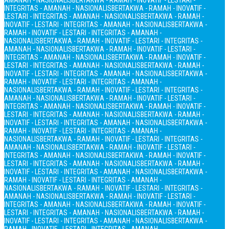
AMANAH - NASIONALIS
BERTAKWA - RAMAH - INOVATIF - LESTARI -
INTEGRITAS - AMANAH - NASIONALIS
BERTAKWA - RAMAH - INOVATIF -
LESTARI - INTEGRITAS - AMANAH - NASIONALIS
BERTAKWA - RAMAH -
INOVATIF - LESTARI - INTEGRITAS - AMANAH - NASIONALIS
BERTAKWA -
RAMAH - INOVATIF - LESTARI - INTEGRITAS - AMANAH -
NASIONALIS
BERTAKWA - RAMAH - INOVATIF - LESTARI - INTEGRITAS -
AMANAH - NASIONALIS
BERTAKWA - RAMAH - INOVATIF - LESTARI -
INTEGRITAS - AMANAH - NASIONALIS
BERTAKWA - RAMAH - INOVATIF -
LESTARI - INTEGRITAS - AMANAH - NASIONALIS
BERTAKWA - RAMAH -
INOVATIF - LESTARI - INTEGRITAS - AMANAH - NASIONALIS
BERTAKWA -
RAMAH - INOVATIF - LESTARI - INTEGRITAS - AMANAH -
NASIONALIS
BERTAKWA - RAMAH - INOVATIF - LESTARI - INTEGRITAS -
AMANAH - NASIONALIS
BERTAKWA - RAMAH - INOVATIF - LESTARI -
INTEGRITAS - AMANAH - NASIONALIS
BERTAKWA - RAMAH - INOVATIF -
LESTARI - INTEGRITAS - AMANAH - NASIONALIS
BERTAKWA - RAMAH -
INOVATIF - LESTARI - INTEGRITAS - AMANAH - NASIONALIS
BERTAKWA -
RAMAH - INOVATIF - LESTARI - INTEGRITAS - AMANAH -
NASIONALIS
BERTAKWA - RAMAH - INOVATIF - LESTARI - INTEGRITAS -
AMANAH - NASIONALIS
BERTAKWA - RAMAH - INOVATIF - LESTARI -
INTEGRITAS - AMANAH - NASIONALIS
BERTAKWA - RAMAH - INOVATIF -
LESTARI - INTEGRITAS - AMANAH - NASIONALIS
BERTAKWA - RAMAH -
INOVATIF - LESTARI - INTEGRITAS - AMANAH - NASIONALIS
BERTAKWA -
RAMAH - INOVATIF - LESTARI - INTEGRITAS - AMANAH -
NASIONALIS
BERTAKWA - RAMAH - INOVATIF - LESTARI - INTEGRITAS -
AMANAH - NASIONALIS
BERTAKWA - RAMAH - INOVATIF - LESTARI -
INTEGRITAS - AMANAH - NASIONALIS
BERTAKWA - RAMAH - INOVATIF -
LESTARI - INTEGRITAS - AMANAH - NASIONALIS
BERTAKWA - RAMAH -
INOVATIF - LESTARI - INTEGRITAS - AMANAH - NASIONALIS
BERTAKWA -