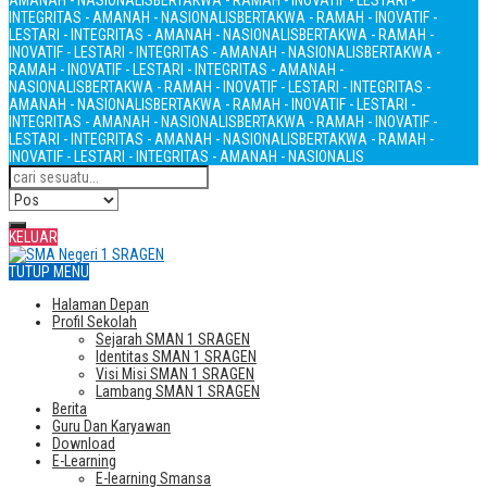
AMANAH - NASIONALIS
BERTAKWA - RAMAH - INOVATIF - LESTARI -
INTEGRITAS - AMANAH - NASIONALIS
BERTAKWA - RAMAH - INOVATIF -
LESTARI - INTEGRITAS - AMANAH - NASIONALIS
BERTAKWA - RAMAH -
INOVATIF - LESTARI - INTEGRITAS - AMANAH - NASIONALIS
BERTAKWA -
RAMAH - INOVATIF - LESTARI - INTEGRITAS - AMANAH -
NASIONALIS
BERTAKWA - RAMAH - INOVATIF - LESTARI - INTEGRITAS -
AMANAH - NASIONALIS
BERTAKWA - RAMAH - INOVATIF - LESTARI -
INTEGRITAS - AMANAH - NASIONALIS
BERTAKWA - RAMAH - INOVATIF -
LESTARI - INTEGRITAS - AMANAH - NASIONALIS
BERTAKWA - RAMAH -
INOVATIF - LESTARI - INTEGRITAS - AMANAH - NASIONALIS
KELUAR
TUTUP MENU
Halaman Depan
Profil Sekolah
Sejarah SMAN 1 SRAGEN
Identitas SMAN 1 SRAGEN
Visi Misi SMAN 1 SRAGEN
Lambang SMAN 1 SRAGEN
Berita
Guru Dan Karyawan
Download
E-Learning
E-learning Smansa