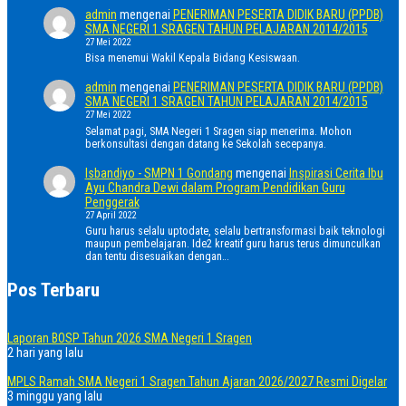
admin
mengenai
PENERIMAN PESERTA DIDIK BARU (PPDB)
SMA NEGERI 1 SRAGEN TAHUN PELAJARAN 2014/2015
27 Mei 2022
Bisa menemui Wakil Kepala Bidang Kesiswaan.
admin
mengenai
PENERIMAN PESERTA DIDIK BARU (PPDB)
SMA NEGERI 1 SRAGEN TAHUN PELAJARAN 2014/2015
27 Mei 2022
Selamat pagi, SMA Negeri 1 Sragen siap menerima. Mohon
berkonsultasi dengan datang ke Sekolah secepanya.
Isbandiyo - SMPN 1 Gondang
mengenai
Inspirasi Cerita Ibu
Ayu Chandra Dewi dalam Program Pendidikan Guru
Penggerak
27 April 2022
Guru harus selalu uptodate, selalu bertransformasi baik teknologi
maupun pembelajaran. Ide2 kreatif guru harus terus dimunculkan
dan tentu disesuaikan dengan…
Pos Terbaru
Laporan BOSP Tahun 2026 SMA Negeri 1 Sragen
2 hari yang lalu
MPLS Ramah SMA Negeri 1 Sragen Tahun Ajaran 2026/2027 Resmi Digelar
3 minggu yang lalu