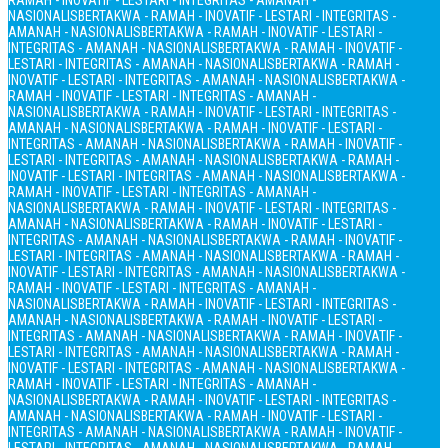
RAMAH - INOVATIF - LESTARI - INTEGRITAS - AMANAH -
NASIONALIS
BERTAKWA - RAMAH - INOVATIF - LESTARI - INTEGRITAS -
AMANAH - NASIONALIS
BERTAKWA - RAMAH - INOVATIF - LESTARI -
INTEGRITAS - AMANAH - NASIONALIS
BERTAKWA - RAMAH - INOVATIF -
LESTARI - INTEGRITAS - AMANAH - NASIONALIS
BERTAKWA - RAMAH -
INOVATIF - LESTARI - INTEGRITAS - AMANAH - NASIONALIS
BERTAKWA -
RAMAH - INOVATIF - LESTARI - INTEGRITAS - AMANAH -
NASIONALIS
BERTAKWA - RAMAH - INOVATIF - LESTARI - INTEGRITAS -
AMANAH - NASIONALIS
BERTAKWA - RAMAH - INOVATIF - LESTARI -
INTEGRITAS - AMANAH - NASIONALIS
BERTAKWA - RAMAH - INOVATIF -
LESTARI - INTEGRITAS - AMANAH - NASIONALIS
BERTAKWA - RAMAH -
INOVATIF - LESTARI - INTEGRITAS - AMANAH - NASIONALIS
BERTAKWA -
RAMAH - INOVATIF - LESTARI - INTEGRITAS - AMANAH -
NASIONALIS
BERTAKWA - RAMAH - INOVATIF - LESTARI - INTEGRITAS -
AMANAH - NASIONALIS
BERTAKWA - RAMAH - INOVATIF - LESTARI -
INTEGRITAS - AMANAH - NASIONALIS
BERTAKWA - RAMAH - INOVATIF -
LESTARI - INTEGRITAS - AMANAH - NASIONALIS
BERTAKWA - RAMAH -
INOVATIF - LESTARI - INTEGRITAS - AMANAH - NASIONALIS
BERTAKWA -
RAMAH - INOVATIF - LESTARI - INTEGRITAS - AMANAH -
NASIONALIS
BERTAKWA - RAMAH - INOVATIF - LESTARI - INTEGRITAS -
AMANAH - NASIONALIS
BERTAKWA - RAMAH - INOVATIF - LESTARI -
INTEGRITAS - AMANAH - NASIONALIS
BERTAKWA - RAMAH - INOVATIF -
LESTARI - INTEGRITAS - AMANAH - NASIONALIS
BERTAKWA - RAMAH -
INOVATIF - LESTARI - INTEGRITAS - AMANAH - NASIONALIS
BERTAKWA -
RAMAH - INOVATIF - LESTARI - INTEGRITAS - AMANAH -
NASIONALIS
BERTAKWA - RAMAH - INOVATIF - LESTARI - INTEGRITAS -
AMANAH - NASIONALIS
BERTAKWA - RAMAH - INOVATIF - LESTARI -
INTEGRITAS - AMANAH - NASIONALIS
BERTAKWA - RAMAH - INOVATIF -