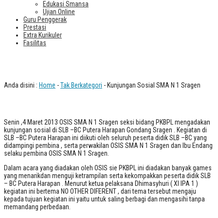
Edukasi Smansa
Ujian Online
Guru Penggerak
Prestasi
Extra Kurikuler
Fasilitas
Kunjungan Sosial SMA N 1 Sragen
Anda disini :
Home
-
Tak Berkategori
- Kunjungan Sosial SMA N 1 Sragen
Senin ,4 Maret 2013 OSIS SMA N 1 Sragen seksi bidang PKBPL mengadakan
kunjungan sosial di SLB –BC Putera Harapan Gondang Sragen . Kegiatan di
SLB –BC Putera Harapan ini diikuti oleh seluruh peserta didik SLB –BC yang
didampingi pembina , serta perwakilan OSIS SMA N 1 Sragen dan Ibu Endang
selaku pembina OSIS SMA N 1 Sragen.
Dalam acara yang diadakan oleh OSIS sie PKBPL ini diadakan banyak games
yang menarikdan menguji ketrampilan serta kekompakkan peserta didik SLB
– BC Putera Harapan . Menurut ketua pelaksana Dhimasyhuri ( XI IPA 1 )
kegiatan ini bertema NO OTHER DIFERENT , dari tema tersebut mengaju
kepada tujuan kegiatan ini yaitu untuk saling berbagi dan mengasihi tanpa
memandang perbedaan.