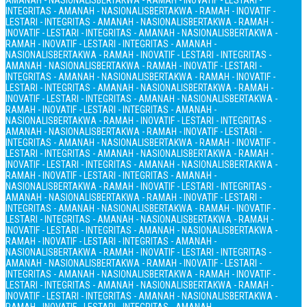
AMANAH - NASIONALIS
BERTAKWA - RAMAH - INOVATIF - LESTARI -
INTEGRITAS - AMANAH - NASIONALIS
BERTAKWA - RAMAH - INOVATIF -
LESTARI - INTEGRITAS - AMANAH - NASIONALIS
BERTAKWA - RAMAH -
INOVATIF - LESTARI - INTEGRITAS - AMANAH - NASIONALIS
BERTAKWA -
RAMAH - INOVATIF - LESTARI - INTEGRITAS - AMANAH -
NASIONALIS
BERTAKWA - RAMAH - INOVATIF - LESTARI - INTEGRITAS -
AMANAH - NASIONALIS
BERTAKWA - RAMAH - INOVATIF - LESTARI -
INTEGRITAS - AMANAH - NASIONALIS
BERTAKWA - RAMAH - INOVATIF -
LESTARI - INTEGRITAS - AMANAH - NASIONALIS
BERTAKWA - RAMAH -
INOVATIF - LESTARI - INTEGRITAS - AMANAH - NASIONALIS
BERTAKWA -
RAMAH - INOVATIF - LESTARI - INTEGRITAS - AMANAH -
NASIONALIS
BERTAKWA - RAMAH - INOVATIF - LESTARI - INTEGRITAS -
AMANAH - NASIONALIS
BERTAKWA - RAMAH - INOVATIF - LESTARI -
INTEGRITAS - AMANAH - NASIONALIS
BERTAKWA - RAMAH - INOVATIF -
LESTARI - INTEGRITAS - AMANAH - NASIONALIS
BERTAKWA - RAMAH -
INOVATIF - LESTARI - INTEGRITAS - AMANAH - NASIONALIS
BERTAKWA -
RAMAH - INOVATIF - LESTARI - INTEGRITAS - AMANAH -
NASIONALIS
BERTAKWA - RAMAH - INOVATIF - LESTARI - INTEGRITAS -
AMANAH - NASIONALIS
BERTAKWA - RAMAH - INOVATIF - LESTARI -
INTEGRITAS - AMANAH - NASIONALIS
BERTAKWA - RAMAH - INOVATIF -
LESTARI - INTEGRITAS - AMANAH - NASIONALIS
BERTAKWA - RAMAH -
INOVATIF - LESTARI - INTEGRITAS - AMANAH - NASIONALIS
BERTAKWA -
RAMAH - INOVATIF - LESTARI - INTEGRITAS - AMANAH -
NASIONALIS
BERTAKWA - RAMAH - INOVATIF - LESTARI - INTEGRITAS -
AMANAH - NASIONALIS
BERTAKWA - RAMAH - INOVATIF - LESTARI -
INTEGRITAS - AMANAH - NASIONALIS
BERTAKWA - RAMAH - INOVATIF -
LESTARI - INTEGRITAS - AMANAH - NASIONALIS
BERTAKWA - RAMAH -
INOVATIF - LESTARI - INTEGRITAS - AMANAH - NASIONALIS
BERTAKWA -