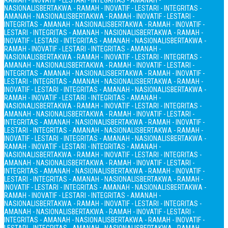
RAMAH - INOVATIF - LESTARI - INTEGRITAS - AMANAH -
NASIONALIS
BERTAKWA - RAMAH - INOVATIF - LESTARI - INTEGRITAS -
AMANAH - NASIONALIS
BERTAKWA - RAMAH - INOVATIF - LESTARI -
INTEGRITAS - AMANAH - NASIONALIS
BERTAKWA - RAMAH - INOVATIF -
LESTARI - INTEGRITAS - AMANAH - NASIONALIS
BERTAKWA - RAMAH -
INOVATIF - LESTARI - INTEGRITAS - AMANAH - NASIONALIS
BERTAKWA -
RAMAH - INOVATIF - LESTARI - INTEGRITAS - AMANAH -
NASIONALIS
BERTAKWA - RAMAH - INOVATIF - LESTARI - INTEGRITAS -
AMANAH - NASIONALIS
BERTAKWA - RAMAH - INOVATIF - LESTARI -
INTEGRITAS - AMANAH - NASIONALIS
BERTAKWA - RAMAH - INOVATIF -
LESTARI - INTEGRITAS - AMANAH - NASIONALIS
BERTAKWA - RAMAH -
INOVATIF - LESTARI - INTEGRITAS - AMANAH - NASIONALIS
BERTAKWA -
RAMAH - INOVATIF - LESTARI - INTEGRITAS - AMANAH -
NASIONALIS
BERTAKWA - RAMAH - INOVATIF - LESTARI - INTEGRITAS -
AMANAH - NASIONALIS
BERTAKWA - RAMAH - INOVATIF - LESTARI -
INTEGRITAS - AMANAH - NASIONALIS
BERTAKWA - RAMAH - INOVATIF -
LESTARI - INTEGRITAS - AMANAH - NASIONALIS
BERTAKWA - RAMAH -
INOVATIF - LESTARI - INTEGRITAS - AMANAH - NASIONALIS
BERTAKWA -
RAMAH - INOVATIF - LESTARI - INTEGRITAS - AMANAH -
NASIONALIS
BERTAKWA - RAMAH - INOVATIF - LESTARI - INTEGRITAS -
AMANAH - NASIONALIS
BERTAKWA - RAMAH - INOVATIF - LESTARI -
INTEGRITAS - AMANAH - NASIONALIS
BERTAKWA - RAMAH - INOVATIF -
LESTARI - INTEGRITAS - AMANAH - NASIONALIS
BERTAKWA - RAMAH -
INOVATIF - LESTARI - INTEGRITAS - AMANAH - NASIONALIS
BERTAKWA -
RAMAH - INOVATIF - LESTARI - INTEGRITAS - AMANAH -
NASIONALIS
BERTAKWA - RAMAH - INOVATIF - LESTARI - INTEGRITAS -
AMANAH - NASIONALIS
BERTAKWA - RAMAH - INOVATIF - LESTARI -
INTEGRITAS - AMANAH - NASIONALIS
BERTAKWA - RAMAH - INOVATIF -