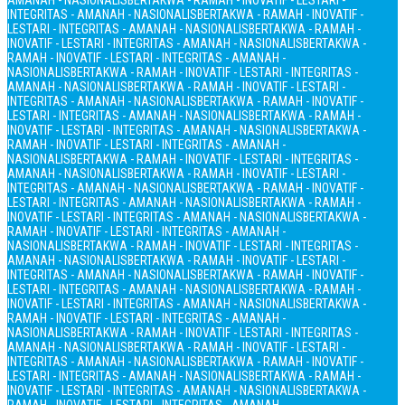
AMANAH - NASIONALIS
BERTAKWA - RAMAH - INOVATIF - LESTARI -
INTEGRITAS - AMANAH - NASIONALIS
BERTAKWA - RAMAH - INOVATIF -
LESTARI - INTEGRITAS - AMANAH - NASIONALIS
BERTAKWA - RAMAH -
INOVATIF - LESTARI - INTEGRITAS - AMANAH - NASIONALIS
BERTAKWA -
RAMAH - INOVATIF - LESTARI - INTEGRITAS - AMANAH -
NASIONALIS
BERTAKWA - RAMAH - INOVATIF - LESTARI - INTEGRITAS -
AMANAH - NASIONALIS
BERTAKWA - RAMAH - INOVATIF - LESTARI -
INTEGRITAS - AMANAH - NASIONALIS
BERTAKWA - RAMAH - INOVATIF -
LESTARI - INTEGRITAS - AMANAH - NASIONALIS
BERTAKWA - RAMAH -
INOVATIF - LESTARI - INTEGRITAS - AMANAH - NASIONALIS
BERTAKWA -
RAMAH - INOVATIF - LESTARI - INTEGRITAS - AMANAH -
NASIONALIS
BERTAKWA - RAMAH - INOVATIF - LESTARI - INTEGRITAS -
AMANAH - NASIONALIS
BERTAKWA - RAMAH - INOVATIF - LESTARI -
INTEGRITAS - AMANAH - NASIONALIS
BERTAKWA - RAMAH - INOVATIF -
LESTARI - INTEGRITAS - AMANAH - NASIONALIS
BERTAKWA - RAMAH -
INOVATIF - LESTARI - INTEGRITAS - AMANAH - NASIONALIS
BERTAKWA -
RAMAH - INOVATIF - LESTARI - INTEGRITAS - AMANAH -
NASIONALIS
BERTAKWA - RAMAH - INOVATIF - LESTARI - INTEGRITAS -
AMANAH - NASIONALIS
BERTAKWA - RAMAH - INOVATIF - LESTARI -
INTEGRITAS - AMANAH - NASIONALIS
BERTAKWA - RAMAH - INOVATIF -
LESTARI - INTEGRITAS - AMANAH - NASIONALIS
BERTAKWA - RAMAH -
INOVATIF - LESTARI - INTEGRITAS - AMANAH - NASIONALIS
BERTAKWA -
RAMAH - INOVATIF - LESTARI - INTEGRITAS - AMANAH -
NASIONALIS
BERTAKWA - RAMAH - INOVATIF - LESTARI - INTEGRITAS -
AMANAH - NASIONALIS
BERTAKWA - RAMAH - INOVATIF - LESTARI -
INTEGRITAS - AMANAH - NASIONALIS
BERTAKWA - RAMAH - INOVATIF -
LESTARI - INTEGRITAS - AMANAH - NASIONALIS
BERTAKWA - RAMAH -
INOVATIF - LESTARI - INTEGRITAS - AMANAH - NASIONALIS
BERTAKWA -