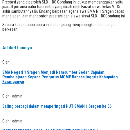
Prestasi yang diperoleh SLB – BC Gondang ini cukup membanggakan yaitu
juara II provinsi catur tuna netra yang diraih oleh Faizal siswa kelas V . Di
akhir sambutannya Bu Endang berpesan agar siswa SMA N 1 Sragen dapat
meneladani dan mencontoh prestasi dari siswa siswi SLB – BCGondang ini .
Secara keseluruhan acara ini berlangsung menyenangkan dan sangat
berkesan.
Artikel Lainnya
Oleh :
SMA Negeri 1 Sragen Menjadi Narasumber Bedah Capaian
Pembelajaran Kepada Pengurus MGMP Bahasa Inggris Kabupaten
Karanganyar
Oleh : admin
Saling berbagi dalam memperingati HUT SMAN 1 Sragen ke 56
Oleh : admin