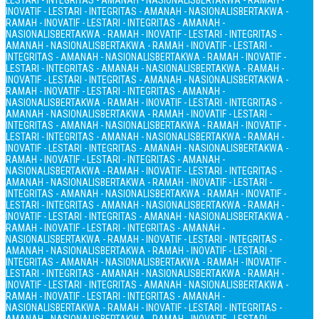
LESTARI - INTEGRITAS - AMANAH - NASIONALIS
BERTAKWA - RAMAH -
INOVATIF - LESTARI - INTEGRITAS - AMANAH - NASIONALIS
BERTAKWA -
RAMAH - INOVATIF - LESTARI - INTEGRITAS - AMANAH -
NASIONALIS
BERTAKWA - RAMAH - INOVATIF - LESTARI - INTEGRITAS -
AMANAH - NASIONALIS
BERTAKWA - RAMAH - INOVATIF - LESTARI -
INTEGRITAS - AMANAH - NASIONALIS
BERTAKWA - RAMAH - INOVATIF -
LESTARI - INTEGRITAS - AMANAH - NASIONALIS
BERTAKWA - RAMAH -
INOVATIF - LESTARI - INTEGRITAS - AMANAH - NASIONALIS
BERTAKWA -
RAMAH - INOVATIF - LESTARI - INTEGRITAS - AMANAH -
NASIONALIS
BERTAKWA - RAMAH - INOVATIF - LESTARI - INTEGRITAS -
AMANAH - NASIONALIS
BERTAKWA - RAMAH - INOVATIF - LESTARI -
INTEGRITAS - AMANAH - NASIONALIS
BERTAKWA - RAMAH - INOVATIF -
LESTARI - INTEGRITAS - AMANAH - NASIONALIS
BERTAKWA - RAMAH -
INOVATIF - LESTARI - INTEGRITAS - AMANAH - NASIONALIS
BERTAKWA -
RAMAH - INOVATIF - LESTARI - INTEGRITAS - AMANAH -
NASIONALIS
BERTAKWA - RAMAH - INOVATIF - LESTARI - INTEGRITAS -
AMANAH - NASIONALIS
BERTAKWA - RAMAH - INOVATIF - LESTARI -
INTEGRITAS - AMANAH - NASIONALIS
BERTAKWA - RAMAH - INOVATIF -
LESTARI - INTEGRITAS - AMANAH - NASIONALIS
BERTAKWA - RAMAH -
INOVATIF - LESTARI - INTEGRITAS - AMANAH - NASIONALIS
BERTAKWA -
RAMAH - INOVATIF - LESTARI - INTEGRITAS - AMANAH -
NASIONALIS
BERTAKWA - RAMAH - INOVATIF - LESTARI - INTEGRITAS -
AMANAH - NASIONALIS
BERTAKWA - RAMAH - INOVATIF - LESTARI -
INTEGRITAS - AMANAH - NASIONALIS
BERTAKWA - RAMAH - INOVATIF -
LESTARI - INTEGRITAS - AMANAH - NASIONALIS
BERTAKWA - RAMAH -
INOVATIF - LESTARI - INTEGRITAS - AMANAH - NASIONALIS
BERTAKWA -
RAMAH - INOVATIF - LESTARI - INTEGRITAS - AMANAH -
NASIONALIS
BERTAKWA - RAMAH - INOVATIF - LESTARI - INTEGRITAS -