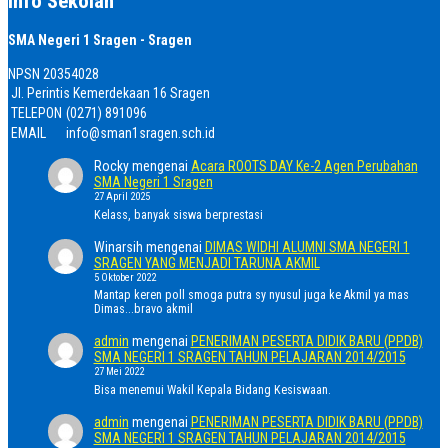
Info Sekolah
SMA Negeri 1 Sragen - Sragen
NPSN
20354028
Jl. Perintis Kemerdekaan 16 Sragen
TELEPON
(0271) 891096
EMAIL
info@sman1sragen.sch.id
Rocky
mengenai
Acara ROOTS DAY Ke-2 Agen Perubahan
SMA Negeri 1 Sragen
27 April 2025
Kelass, banyak siswa berprestasi
Winarsih
mengenai
DIMAS WIDHI ALUMNI SMA NEGERI 1
SRAGEN YANG MENJADI TARUNA AKMIL
5 Oktober 2022
Mantap keren poll smoga putra sy nyusul juga ke Akmil ya mas
Dimas...bravo akmil
admin
mengenai
PENERIMAN PESERTA DIDIK BARU (PPDB)
SMA NEGERI 1 SRAGEN TAHUN PELAJARAN 2014/2015
27 Mei 2022
Bisa menemui Wakil Kepala Bidang Kesiswaan.
admin
mengenai
PENERIMAN PESERTA DIDIK BARU (PPDB)
SMA NEGERI 1 SRAGEN TAHUN PELAJARAN 2014/2015