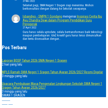
27 Mei 2022
Selamat pagi, SMA Negeri 1 Sragen siap menerima. Mohon
berkonsultasi dengan datang ke Sekolah secepanya.
Isbandiyo - SMPN 1 Gondang
mengenai
Inspirasi Cerita Ibu
Ayu Chandra Dewi dalam Program Pendidikan Guru
Penggerak
27 April 2022
Guru harus selalu uptodate, selalu bertransformasi baik teknologi
maupun pembelajaran. Ide2 kreatif guru harus terus dimunculkan
dan tentu disesuaikan dengan…
Pos Terbaru
Laporan BOSP Tahun 2026 SMA Negeri 1 Sragen
2 hari yang lalu
MPLS Ramah SMA Negeri 1 Sragen Tahun Ajaran 2026/2027 Resmi Digelar
3 minggu yang lalu
Upacara Pembukaan Masa Pengenalan Lingkungan Sekolah SMA Negeri 1
Sragen Tahun Ajaran 2026/2027
3 minggu yang lalu
SMAN 1 SRAGEN
Home
Telepon
Email