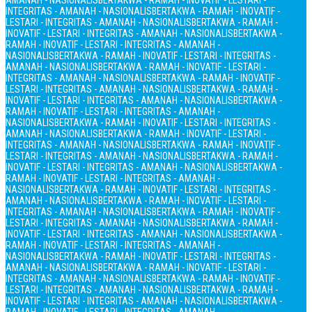
AMANAH - NASIONALIS
BERTAKWA - RAMAH - INOVATIF - LESTARI -
INTEGRITAS - AMANAH - NASIONALIS
BERTAKWA - RAMAH - INOVATIF -
LESTARI - INTEGRITAS - AMANAH - NASIONALIS
BERTAKWA - RAMAH -
INOVATIF - LESTARI - INTEGRITAS - AMANAH - NASIONALIS
BERTAKWA -
RAMAH - INOVATIF - LESTARI - INTEGRITAS - AMANAH -
NASIONALIS
BERTAKWA - RAMAH - INOVATIF - LESTARI - INTEGRITAS -
AMANAH - NASIONALIS
BERTAKWA - RAMAH - INOVATIF - LESTARI -
INTEGRITAS - AMANAH - NASIONALIS
BERTAKWA - RAMAH - INOVATIF -
LESTARI - INTEGRITAS - AMANAH - NASIONALIS
BERTAKWA - RAMAH -
INOVATIF - LESTARI - INTEGRITAS - AMANAH - NASIONALIS
BERTAKWA -
RAMAH - INOVATIF - LESTARI - INTEGRITAS - AMANAH -
NASIONALIS
BERTAKWA - RAMAH - INOVATIF - LESTARI - INTEGRITAS -
AMANAH - NASIONALIS
BERTAKWA - RAMAH - INOVATIF - LESTARI -
INTEGRITAS - AMANAH - NASIONALIS
BERTAKWA - RAMAH - INOVATIF -
LESTARI - INTEGRITAS - AMANAH - NASIONALIS
BERTAKWA - RAMAH -
INOVATIF - LESTARI - INTEGRITAS - AMANAH - NASIONALIS
BERTAKWA -
RAMAH - INOVATIF - LESTARI - INTEGRITAS - AMANAH -
NASIONALIS
BERTAKWA - RAMAH - INOVATIF - LESTARI - INTEGRITAS -
AMANAH - NASIONALIS
BERTAKWA - RAMAH - INOVATIF - LESTARI -
INTEGRITAS - AMANAH - NASIONALIS
BERTAKWA - RAMAH - INOVATIF -
LESTARI - INTEGRITAS - AMANAH - NASIONALIS
BERTAKWA - RAMAH -
INOVATIF - LESTARI - INTEGRITAS - AMANAH - NASIONALIS
BERTAKWA -
RAMAH - INOVATIF - LESTARI - INTEGRITAS - AMANAH -
NASIONALIS
BERTAKWA - RAMAH - INOVATIF - LESTARI - INTEGRITAS -
AMANAH - NASIONALIS
BERTAKWA - RAMAH - INOVATIF - LESTARI -
INTEGRITAS - AMANAH - NASIONALIS
BERTAKWA - RAMAH - INOVATIF -
LESTARI - INTEGRITAS - AMANAH - NASIONALIS
BERTAKWA - RAMAH -
INOVATIF - LESTARI - INTEGRITAS - AMANAH - NASIONALIS
BERTAKWA -