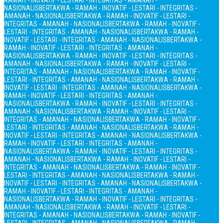
RAMAH - INOVATIF - LESTARI - INTEGRITAS - AMANAH -
NASIONALIS
BERTAKWA - RAMAH - INOVATIF - LESTARI - INTEGRITAS -
AMANAH - NASIONALIS
BERTAKWA - RAMAH - INOVATIF - LESTARI -
INTEGRITAS - AMANAH - NASIONALIS
BERTAKWA - RAMAH - INOVATIF -
LESTARI - INTEGRITAS - AMANAH - NASIONALIS
BERTAKWA - RAMAH -
INOVATIF - LESTARI - INTEGRITAS - AMANAH - NASIONALIS
BERTAKWA -
RAMAH - INOVATIF - LESTARI - INTEGRITAS - AMANAH -
NASIONALIS
BERTAKWA - RAMAH - INOVATIF - LESTARI - INTEGRITAS -
AMANAH - NASIONALIS
BERTAKWA - RAMAH - INOVATIF - LESTARI -
INTEGRITAS - AMANAH - NASIONALIS
BERTAKWA - RAMAH - INOVATIF -
LESTARI - INTEGRITAS - AMANAH - NASIONALIS
BERTAKWA - RAMAH -
INOVATIF - LESTARI - INTEGRITAS - AMANAH - NASIONALIS
BERTAKWA -
RAMAH - INOVATIF - LESTARI - INTEGRITAS - AMANAH -
NASIONALIS
BERTAKWA - RAMAH - INOVATIF - LESTARI - INTEGRITAS -
AMANAH - NASIONALIS
BERTAKWA - RAMAH - INOVATIF - LESTARI -
INTEGRITAS - AMANAH - NASIONALIS
BERTAKWA - RAMAH - INOVATIF -
LESTARI - INTEGRITAS - AMANAH - NASIONALIS
BERTAKWA - RAMAH -
INOVATIF - LESTARI - INTEGRITAS - AMANAH - NASIONALIS
BERTAKWA -
RAMAH - INOVATIF - LESTARI - INTEGRITAS - AMANAH -
NASIONALIS
BERTAKWA - RAMAH - INOVATIF - LESTARI - INTEGRITAS -
AMANAH - NASIONALIS
BERTAKWA - RAMAH - INOVATIF - LESTARI -
INTEGRITAS - AMANAH - NASIONALIS
BERTAKWA - RAMAH - INOVATIF -
LESTARI - INTEGRITAS - AMANAH - NASIONALIS
BERTAKWA - RAMAH -
INOVATIF - LESTARI - INTEGRITAS - AMANAH - NASIONALIS
BERTAKWA -
RAMAH - INOVATIF - LESTARI - INTEGRITAS - AMANAH -
NASIONALIS
BERTAKWA - RAMAH - INOVATIF - LESTARI - INTEGRITAS -
AMANAH - NASIONALIS
BERTAKWA - RAMAH - INOVATIF - LESTARI -
INTEGRITAS - AMANAH - NASIONALIS
BERTAKWA - RAMAH - INOVATIF -