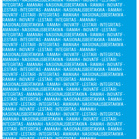
AMANAH - NASIONALIS
BERTAKWA - RAMAH - INOVATIF - LESTARI -
INTEGRITAS - AMANAH - NASIONALIS
BERTAKWA - RAMAH - INOVATIF -
LESTARI - INTEGRITAS - AMANAH - NASIONALIS
BERTAKWA - RAMAH -
INOVATIF - LESTARI - INTEGRITAS - AMANAH - NASIONALIS
BERTAKWA -
RAMAH - INOVATIF - LESTARI - INTEGRITAS - AMANAH -
NASIONALIS
BERTAKWA - RAMAH - INOVATIF - LESTARI - INTEGRITAS -
AMANAH - NASIONALIS
BERTAKWA - RAMAH - INOVATIF - LESTARI -
INTEGRITAS - AMANAH - NASIONALIS
BERTAKWA - RAMAH - INOVATIF -
LESTARI - INTEGRITAS - AMANAH - NASIONALIS
BERTAKWA - RAMAH -
INOVATIF - LESTARI - INTEGRITAS - AMANAH - NASIONALIS
BERTAKWA -
RAMAH - INOVATIF - LESTARI - INTEGRITAS - AMANAH -
NASIONALIS
BERTAKWA - RAMAH - INOVATIF - LESTARI - INTEGRITAS -
AMANAH - NASIONALIS
BERTAKWA - RAMAH - INOVATIF - LESTARI -
INTEGRITAS - AMANAH - NASIONALIS
BERTAKWA - RAMAH - INOVATIF -
LESTARI - INTEGRITAS - AMANAH - NASIONALIS
BERTAKWA - RAMAH -
INOVATIF - LESTARI - INTEGRITAS - AMANAH - NASIONALIS
BERTAKWA -
RAMAH - INOVATIF - LESTARI - INTEGRITAS - AMANAH -
NASIONALIS
BERTAKWA - RAMAH - INOVATIF - LESTARI - INTEGRITAS -
AMANAH - NASIONALIS
BERTAKWA - RAMAH - INOVATIF - LESTARI -
INTEGRITAS - AMANAH - NASIONALIS
BERTAKWA - RAMAH - INOVATIF -
LESTARI - INTEGRITAS - AMANAH - NASIONALIS
BERTAKWA - RAMAH -
INOVATIF - LESTARI - INTEGRITAS - AMANAH - NASIONALIS
BERTAKWA -
RAMAH - INOVATIF - LESTARI - INTEGRITAS - AMANAH -
NASIONALIS
BERTAKWA - RAMAH - INOVATIF - LESTARI - INTEGRITAS -
AMANAH - NASIONALIS
BERTAKWA - RAMAH - INOVATIF - LESTARI -
INTEGRITAS - AMANAH - NASIONALIS
BERTAKWA - RAMAH - INOVATIF -
LESTARI - INTEGRITAS - AMANAH - NASIONALIS
BERTAKWA - RAMAH -
INOVATIF - LESTARI - INTEGRITAS - AMANAH - NASIONALIS
BERTAKWA -