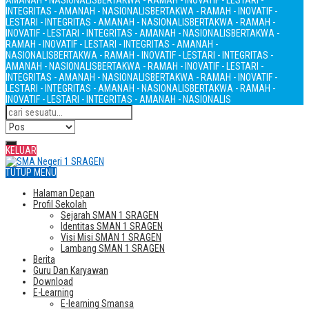
AMANAH - NASIONALIS
BERTAKWA - RAMAH - INOVATIF - LESTARI -
INTEGRITAS - AMANAH - NASIONALIS
BERTAKWA - RAMAH - INOVATIF -
LESTARI - INTEGRITAS - AMANAH - NASIONALIS
BERTAKWA - RAMAH -
INOVATIF - LESTARI - INTEGRITAS - AMANAH - NASIONALIS
BERTAKWA -
RAMAH - INOVATIF - LESTARI - INTEGRITAS - AMANAH -
NASIONALIS
BERTAKWA - RAMAH - INOVATIF - LESTARI - INTEGRITAS -
AMANAH - NASIONALIS
BERTAKWA - RAMAH - INOVATIF - LESTARI -
INTEGRITAS - AMANAH - NASIONALIS
BERTAKWA - RAMAH - INOVATIF -
LESTARI - INTEGRITAS - AMANAH - NASIONALIS
BERTAKWA - RAMAH -
INOVATIF - LESTARI - INTEGRITAS - AMANAH - NASIONALIS
KELUAR
TUTUP MENU
Halaman Depan
Profil Sekolah
Sejarah SMAN 1 SRAGEN
Identitas SMAN 1 SRAGEN
Visi Misi SMAN 1 SRAGEN
Lambang SMAN 1 SRAGEN
Berita
Guru Dan Karyawan
Download
E-Learning
E-learning Smansa