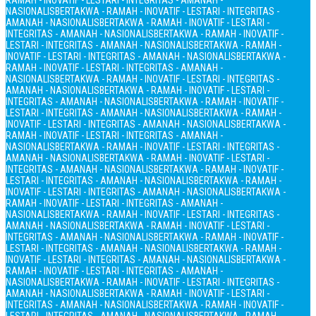
RAMAH - INOVATIF - LESTARI - INTEGRITAS - AMANAH -
NASIONALIS
BERTAKWA - RAMAH - INOVATIF - LESTARI - INTEGRITAS -
AMANAH - NASIONALIS
BERTAKWA - RAMAH - INOVATIF - LESTARI -
INTEGRITAS - AMANAH - NASIONALIS
BERTAKWA - RAMAH - INOVATIF -
LESTARI - INTEGRITAS - AMANAH - NASIONALIS
BERTAKWA - RAMAH -
INOVATIF - LESTARI - INTEGRITAS - AMANAH - NASIONALIS
BERTAKWA -
RAMAH - INOVATIF - LESTARI - INTEGRITAS - AMANAH -
NASIONALIS
BERTAKWA - RAMAH - INOVATIF - LESTARI - INTEGRITAS -
AMANAH - NASIONALIS
BERTAKWA - RAMAH - INOVATIF - LESTARI -
INTEGRITAS - AMANAH - NASIONALIS
BERTAKWA - RAMAH - INOVATIF -
LESTARI - INTEGRITAS - AMANAH - NASIONALIS
BERTAKWA - RAMAH -
INOVATIF - LESTARI - INTEGRITAS - AMANAH - NASIONALIS
BERTAKWA -
RAMAH - INOVATIF - LESTARI - INTEGRITAS - AMANAH -
NASIONALIS
BERTAKWA - RAMAH - INOVATIF - LESTARI - INTEGRITAS -
AMANAH - NASIONALIS
BERTAKWA - RAMAH - INOVATIF - LESTARI -
INTEGRITAS - AMANAH - NASIONALIS
BERTAKWA - RAMAH - INOVATIF -
LESTARI - INTEGRITAS - AMANAH - NASIONALIS
BERTAKWA - RAMAH -
INOVATIF - LESTARI - INTEGRITAS - AMANAH - NASIONALIS
BERTAKWA -
RAMAH - INOVATIF - LESTARI - INTEGRITAS - AMANAH -
NASIONALIS
BERTAKWA - RAMAH - INOVATIF - LESTARI - INTEGRITAS -
AMANAH - NASIONALIS
BERTAKWA - RAMAH - INOVATIF - LESTARI -
INTEGRITAS - AMANAH - NASIONALIS
BERTAKWA - RAMAH - INOVATIF -
LESTARI - INTEGRITAS - AMANAH - NASIONALIS
BERTAKWA - RAMAH -
INOVATIF - LESTARI - INTEGRITAS - AMANAH - NASIONALIS
BERTAKWA -
RAMAH - INOVATIF - LESTARI - INTEGRITAS - AMANAH -
NASIONALIS
BERTAKWA - RAMAH - INOVATIF - LESTARI - INTEGRITAS -
AMANAH - NASIONALIS
BERTAKWA - RAMAH - INOVATIF - LESTARI -
INTEGRITAS - AMANAH - NASIONALIS
BERTAKWA - RAMAH - INOVATIF -