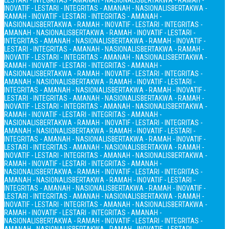
LESTARI - INTEGRITAS - AMANAH - NASIONALIS
BERTAKWA - RAMAH -
INOVATIF - LESTARI - INTEGRITAS - AMANAH - NASIONALIS
BERTAKWA -
RAMAH - INOVATIF - LESTARI - INTEGRITAS - AMANAH -
NASIONALIS
BERTAKWA - RAMAH - INOVATIF - LESTARI - INTEGRITAS -
AMANAH - NASIONALIS
BERTAKWA - RAMAH - INOVATIF - LESTARI -
INTEGRITAS - AMANAH - NASIONALIS
BERTAKWA - RAMAH - INOVATIF -
LESTARI - INTEGRITAS - AMANAH - NASIONALIS
BERTAKWA - RAMAH -
INOVATIF - LESTARI - INTEGRITAS - AMANAH - NASIONALIS
BERTAKWA -
RAMAH - INOVATIF - LESTARI - INTEGRITAS - AMANAH -
NASIONALIS
BERTAKWA - RAMAH - INOVATIF - LESTARI - INTEGRITAS -
AMANAH - NASIONALIS
BERTAKWA - RAMAH - INOVATIF - LESTARI -
INTEGRITAS - AMANAH - NASIONALIS
BERTAKWA - RAMAH - INOVATIF -
LESTARI - INTEGRITAS - AMANAH - NASIONALIS
BERTAKWA - RAMAH -
INOVATIF - LESTARI - INTEGRITAS - AMANAH - NASIONALIS
BERTAKWA -
RAMAH - INOVATIF - LESTARI - INTEGRITAS - AMANAH -
NASIONALIS
BERTAKWA - RAMAH - INOVATIF - LESTARI - INTEGRITAS -
AMANAH - NASIONALIS
BERTAKWA - RAMAH - INOVATIF - LESTARI -
INTEGRITAS - AMANAH - NASIONALIS
BERTAKWA - RAMAH - INOVATIF -
LESTARI - INTEGRITAS - AMANAH - NASIONALIS
BERTAKWA - RAMAH -
INOVATIF - LESTARI - INTEGRITAS - AMANAH - NASIONALIS
BERTAKWA -
RAMAH - INOVATIF - LESTARI - INTEGRITAS - AMANAH -
NASIONALIS
BERTAKWA - RAMAH - INOVATIF - LESTARI - INTEGRITAS -
AMANAH - NASIONALIS
BERTAKWA - RAMAH - INOVATIF - LESTARI -
INTEGRITAS - AMANAH - NASIONALIS
BERTAKWA - RAMAH - INOVATIF -
LESTARI - INTEGRITAS - AMANAH - NASIONALIS
BERTAKWA - RAMAH -
INOVATIF - LESTARI - INTEGRITAS - AMANAH - NASIONALIS
BERTAKWA -
RAMAH - INOVATIF - LESTARI - INTEGRITAS - AMANAH -
NASIONALIS
BERTAKWA - RAMAH - INOVATIF - LESTARI - INTEGRITAS -