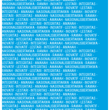
RAMAH - INOVATIF - LESTARI - INTEGRITAS - AMANAH -
NASIONALIS
BERTAKWA - RAMAH - INOVATIF - LESTARI - INTEGRITAS -
AMANAH - NASIONALIS
BERTAKWA - RAMAH - INOVATIF - LESTARI -
INTEGRITAS - AMANAH - NASIONALIS
BERTAKWA - RAMAH - INOVATIF -
LESTARI - INTEGRITAS - AMANAH - NASIONALIS
BERTAKWA - RAMAH -
INOVATIF - LESTARI - INTEGRITAS - AMANAH - NASIONALIS
BERTAKWA -
RAMAH - INOVATIF - LESTARI - INTEGRITAS - AMANAH -
NASIONALIS
BERTAKWA - RAMAH - INOVATIF - LESTARI - INTEGRITAS -
AMANAH - NASIONALIS
BERTAKWA - RAMAH - INOVATIF - LESTARI -
INTEGRITAS - AMANAH - NASIONALIS
BERTAKWA - RAMAH - INOVATIF -
LESTARI - INTEGRITAS - AMANAH - NASIONALIS
BERTAKWA - RAMAH -
INOVATIF - LESTARI - INTEGRITAS - AMANAH - NASIONALIS
BERTAKWA -
RAMAH - INOVATIF - LESTARI - INTEGRITAS - AMANAH -
NASIONALIS
BERTAKWA - RAMAH - INOVATIF - LESTARI - INTEGRITAS -
AMANAH - NASIONALIS
BERTAKWA - RAMAH - INOVATIF - LESTARI -
INTEGRITAS - AMANAH - NASIONALIS
BERTAKWA - RAMAH - INOVATIF -
LESTARI - INTEGRITAS - AMANAH - NASIONALIS
BERTAKWA - RAMAH -
INOVATIF - LESTARI - INTEGRITAS - AMANAH - NASIONALIS
BERTAKWA -
RAMAH - INOVATIF - LESTARI - INTEGRITAS - AMANAH -
NASIONALIS
BERTAKWA - RAMAH - INOVATIF - LESTARI - INTEGRITAS -
AMANAH - NASIONALIS
BERTAKWA - RAMAH - INOVATIF - LESTARI -
INTEGRITAS - AMANAH - NASIONALIS
BERTAKWA - RAMAH - INOVATIF -
LESTARI - INTEGRITAS - AMANAH - NASIONALIS
BERTAKWA - RAMAH -
INOVATIF - LESTARI - INTEGRITAS - AMANAH - NASIONALIS
BERTAKWA -
RAMAH - INOVATIF - LESTARI - INTEGRITAS - AMANAH -
NASIONALIS
BERTAKWA - RAMAH - INOVATIF - LESTARI - INTEGRITAS -
AMANAH - NASIONALIS
BERTAKWA - RAMAH - INOVATIF - LESTARI -
INTEGRITAS - AMANAH - NASIONALIS
BERTAKWA - RAMAH - INOVATIF -