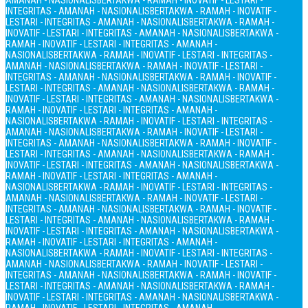
AMANAH - NASIONALIS
BERTAKWA - RAMAH - INOVATIF - LESTARI -
INTEGRITAS - AMANAH - NASIONALIS
BERTAKWA - RAMAH - INOVATIF -
LESTARI - INTEGRITAS - AMANAH - NASIONALIS
BERTAKWA - RAMAH -
INOVATIF - LESTARI - INTEGRITAS - AMANAH - NASIONALIS
BERTAKWA -
RAMAH - INOVATIF - LESTARI - INTEGRITAS - AMANAH -
NASIONALIS
BERTAKWA - RAMAH - INOVATIF - LESTARI - INTEGRITAS -
AMANAH - NASIONALIS
BERTAKWA - RAMAH - INOVATIF - LESTARI -
INTEGRITAS - AMANAH - NASIONALIS
BERTAKWA - RAMAH - INOVATIF -
LESTARI - INTEGRITAS - AMANAH - NASIONALIS
BERTAKWA - RAMAH -
INOVATIF - LESTARI - INTEGRITAS - AMANAH - NASIONALIS
BERTAKWA -
RAMAH - INOVATIF - LESTARI - INTEGRITAS - AMANAH -
NASIONALIS
BERTAKWA - RAMAH - INOVATIF - LESTARI - INTEGRITAS -
AMANAH - NASIONALIS
BERTAKWA - RAMAH - INOVATIF - LESTARI -
INTEGRITAS - AMANAH - NASIONALIS
BERTAKWA - RAMAH - INOVATIF -
LESTARI - INTEGRITAS - AMANAH - NASIONALIS
BERTAKWA - RAMAH -
INOVATIF - LESTARI - INTEGRITAS - AMANAH - NASIONALIS
BERTAKWA -
RAMAH - INOVATIF - LESTARI - INTEGRITAS - AMANAH -
NASIONALIS
BERTAKWA - RAMAH - INOVATIF - LESTARI - INTEGRITAS -
AMANAH - NASIONALIS
BERTAKWA - RAMAH - INOVATIF - LESTARI -
INTEGRITAS - AMANAH - NASIONALIS
BERTAKWA - RAMAH - INOVATIF -
LESTARI - INTEGRITAS - AMANAH - NASIONALIS
BERTAKWA - RAMAH -
INOVATIF - LESTARI - INTEGRITAS - AMANAH - NASIONALIS
BERTAKWA -
RAMAH - INOVATIF - LESTARI - INTEGRITAS - AMANAH -
NASIONALIS
BERTAKWA - RAMAH - INOVATIF - LESTARI - INTEGRITAS -
AMANAH - NASIONALIS
BERTAKWA - RAMAH - INOVATIF - LESTARI -
INTEGRITAS - AMANAH - NASIONALIS
BERTAKWA - RAMAH - INOVATIF -
LESTARI - INTEGRITAS - AMANAH - NASIONALIS
BERTAKWA - RAMAH -
INOVATIF - LESTARI - INTEGRITAS - AMANAH - NASIONALIS
BERTAKWA -