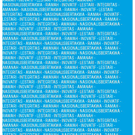
RAMAH - INOVATIF - LESTARI - INTEGRITAS - AMANAH -
NASIONALIS
BERTAKWA - RAMAH - INOVATIF - LESTARI - INTEGRITAS -
AMANAH - NASIONALIS
BERTAKWA - RAMAH - INOVATIF - LESTARI -
INTEGRITAS - AMANAH - NASIONALIS
BERTAKWA - RAMAH - INOVATIF -
LESTARI - INTEGRITAS - AMANAH - NASIONALIS
BERTAKWA - RAMAH -
INOVATIF - LESTARI - INTEGRITAS - AMANAH - NASIONALIS
BERTAKWA -
RAMAH - INOVATIF - LESTARI - INTEGRITAS - AMANAH -
NASIONALIS
BERTAKWA - RAMAH - INOVATIF - LESTARI - INTEGRITAS -
AMANAH - NASIONALIS
BERTAKWA - RAMAH - INOVATIF - LESTARI -
INTEGRITAS - AMANAH - NASIONALIS
BERTAKWA - RAMAH - INOVATIF -
LESTARI - INTEGRITAS - AMANAH - NASIONALIS
BERTAKWA - RAMAH -
INOVATIF - LESTARI - INTEGRITAS - AMANAH - NASIONALIS
BERTAKWA -
RAMAH - INOVATIF - LESTARI - INTEGRITAS - AMANAH -
NASIONALIS
BERTAKWA - RAMAH - INOVATIF - LESTARI - INTEGRITAS -
AMANAH - NASIONALIS
BERTAKWA - RAMAH - INOVATIF - LESTARI -
INTEGRITAS - AMANAH - NASIONALIS
BERTAKWA - RAMAH - INOVATIF -
LESTARI - INTEGRITAS - AMANAH - NASIONALIS
BERTAKWA - RAMAH -
INOVATIF - LESTARI - INTEGRITAS - AMANAH - NASIONALIS
BERTAKWA -
RAMAH - INOVATIF - LESTARI - INTEGRITAS - AMANAH -
NASIONALIS
BERTAKWA - RAMAH - INOVATIF - LESTARI - INTEGRITAS -
AMANAH - NASIONALIS
BERTAKWA - RAMAH - INOVATIF - LESTARI -
INTEGRITAS - AMANAH - NASIONALIS
BERTAKWA - RAMAH - INOVATIF -
LESTARI - INTEGRITAS - AMANAH - NASIONALIS
BERTAKWA - RAMAH -
INOVATIF - LESTARI - INTEGRITAS - AMANAH - NASIONALIS
BERTAKWA -
RAMAH - INOVATIF - LESTARI - INTEGRITAS - AMANAH -
NASIONALIS
BERTAKWA - RAMAH - INOVATIF - LESTARI - INTEGRITAS -
AMANAH - NASIONALIS
BERTAKWA - RAMAH - INOVATIF - LESTARI -
INTEGRITAS - AMANAH - NASIONALIS
BERTAKWA - RAMAH - INOVATIF -