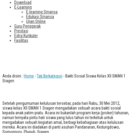
Download
E-Learning
E-learning Smansa
Edukasi Smansa
Ujian Online
Guru Penggerak
Prestasi
Extra Kurikuler
Fasilitas
Bakti Sosial Siswa Kelas XII SMAN 1
Sragen
Anda disini :
Home
-
Tak Berkategori
- Bakti Sosial Siswa Kelas XII SMAN 1
Sragen
Setelah pengumuman kelulusan tersebar, pada hari Rabu, 30 Mei 2012,
siswa kelas XII SMAN 1 Sragen mengadakan sebuah acara bakti sosial
kepada anak yatim-piatu. Acara ini bukanlah program kerja (proker) tahunan,
namun ternyata pintu hati siswa yang lulus tahun ini terketuk untuk
mengadakan sebuah kegiatan amal, berbagi kebahagiaan atas kelulusan
mereka. Acara ini diadakan di panti asuhan Pandanaran, Kedungdowo,
Somomoro, Plupuh, Sragen.