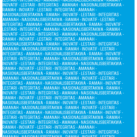
LESTARI - INTEGRITAS - AMANAH - NASIONALIS
BERTAKWA - RAMAH -
INOVATIF - LESTARI - INTEGRITAS - AMANAH - NASIONALIS
BERTAKWA -
RAMAH - INOVATIF - LESTARI - INTEGRITAS - AMANAH -
NASIONALIS
BERTAKWA - RAMAH - INOVATIF - LESTARI - INTEGRITAS -
AMANAH - NASIONALIS
BERTAKWA - RAMAH - INOVATIF - LESTARI -
INTEGRITAS - AMANAH - NASIONALIS
BERTAKWA - RAMAH - INOVATIF -
LESTARI - INTEGRITAS - AMANAH - NASIONALIS
BERTAKWA - RAMAH -
INOVATIF - LESTARI - INTEGRITAS - AMANAH - NASIONALIS
BERTAKWA -
RAMAH - INOVATIF - LESTARI - INTEGRITAS - AMANAH -
NASIONALIS
BERTAKWA - RAMAH - INOVATIF - LESTARI - INTEGRITAS -
AMANAH - NASIONALIS
BERTAKWA - RAMAH - INOVATIF - LESTARI -
INTEGRITAS - AMANAH - NASIONALIS
BERTAKWA - RAMAH - INOVATIF -
LESTARI - INTEGRITAS - AMANAH - NASIONALIS
BERTAKWA - RAMAH -
INOVATIF - LESTARI - INTEGRITAS - AMANAH - NASIONALIS
BERTAKWA -
RAMAH - INOVATIF - LESTARI - INTEGRITAS - AMANAH -
NASIONALIS
BERTAKWA - RAMAH - INOVATIF - LESTARI - INTEGRITAS -
AMANAH - NASIONALIS
BERTAKWA - RAMAH - INOVATIF - LESTARI -
INTEGRITAS - AMANAH - NASIONALIS
BERTAKWA - RAMAH - INOVATIF -
LESTARI - INTEGRITAS - AMANAH - NASIONALIS
BERTAKWA - RAMAH -
INOVATIF - LESTARI - INTEGRITAS - AMANAH - NASIONALIS
BERTAKWA -
RAMAH - INOVATIF - LESTARI - INTEGRITAS - AMANAH -
NASIONALIS
BERTAKWA - RAMAH - INOVATIF - LESTARI - INTEGRITAS -
AMANAH - NASIONALIS
BERTAKWA - RAMAH - INOVATIF - LESTARI -
INTEGRITAS - AMANAH - NASIONALIS
BERTAKWA - RAMAH - INOVATIF -
LESTARI - INTEGRITAS - AMANAH - NASIONALIS
BERTAKWA - RAMAH -
INOVATIF - LESTARI - INTEGRITAS - AMANAH - NASIONALIS
BERTAKWA -
RAMAH - INOVATIF - LESTARI - INTEGRITAS - AMANAH -
NASIONALIS
BERTAKWA - RAMAH - INOVATIF - LESTARI - INTEGRITAS -