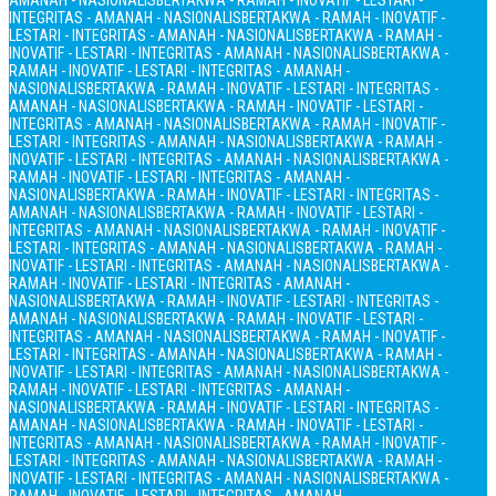
AMANAH - NASIONALIS
BERTAKWA - RAMAH - INOVATIF - LESTARI -
INTEGRITAS - AMANAH - NASIONALIS
BERTAKWA - RAMAH - INOVATIF -
LESTARI - INTEGRITAS - AMANAH - NASIONALIS
BERTAKWA - RAMAH -
INOVATIF - LESTARI - INTEGRITAS - AMANAH - NASIONALIS
BERTAKWA -
RAMAH - INOVATIF - LESTARI - INTEGRITAS - AMANAH -
NASIONALIS
BERTAKWA - RAMAH - INOVATIF - LESTARI - INTEGRITAS -
AMANAH - NASIONALIS
BERTAKWA - RAMAH - INOVATIF - LESTARI -
INTEGRITAS - AMANAH - NASIONALIS
BERTAKWA - RAMAH - INOVATIF -
LESTARI - INTEGRITAS - AMANAH - NASIONALIS
BERTAKWA - RAMAH -
INOVATIF - LESTARI - INTEGRITAS - AMANAH - NASIONALIS
BERTAKWA -
RAMAH - INOVATIF - LESTARI - INTEGRITAS - AMANAH -
NASIONALIS
BERTAKWA - RAMAH - INOVATIF - LESTARI - INTEGRITAS -
AMANAH - NASIONALIS
BERTAKWA - RAMAH - INOVATIF - LESTARI -
INTEGRITAS - AMANAH - NASIONALIS
BERTAKWA - RAMAH - INOVATIF -
LESTARI - INTEGRITAS - AMANAH - NASIONALIS
BERTAKWA - RAMAH -
INOVATIF - LESTARI - INTEGRITAS - AMANAH - NASIONALIS
BERTAKWA -
RAMAH - INOVATIF - LESTARI - INTEGRITAS - AMANAH -
NASIONALIS
BERTAKWA - RAMAH - INOVATIF - LESTARI - INTEGRITAS -
AMANAH - NASIONALIS
BERTAKWA - RAMAH - INOVATIF - LESTARI -
INTEGRITAS - AMANAH - NASIONALIS
BERTAKWA - RAMAH - INOVATIF -
LESTARI - INTEGRITAS - AMANAH - NASIONALIS
BERTAKWA - RAMAH -
INOVATIF - LESTARI - INTEGRITAS - AMANAH - NASIONALIS
BERTAKWA -
RAMAH - INOVATIF - LESTARI - INTEGRITAS - AMANAH -
NASIONALIS
BERTAKWA - RAMAH - INOVATIF - LESTARI - INTEGRITAS -
AMANAH - NASIONALIS
BERTAKWA - RAMAH - INOVATIF - LESTARI -
INTEGRITAS - AMANAH - NASIONALIS
BERTAKWA - RAMAH - INOVATIF -
LESTARI - INTEGRITAS - AMANAH - NASIONALIS
BERTAKWA - RAMAH -
INOVATIF - LESTARI - INTEGRITAS - AMANAH - NASIONALIS
BERTAKWA -