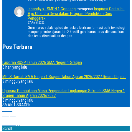
Isbandiyo - SMPN 1 Gondang
mengenai
Inspirasi Cerita Ibu
Ayu Chandra Dewi dalam Program Pendidikan Guru
Penggerak
27 April 2022
Guru harus selalu uptodate, selalu bertransformasi baik teknologi
maupun pembelajaran. Ide2 kreatif guru harus terus dimunculkan
dan tentu disesuaikan dengan…
Pos Terbaru
Laporan BOSP Tahun 2026 SMA Negeri 1 Sragen
5 hari yang lalu
MPLS Ramah SMA Negeri 1 Sragen Tahun Ajaran 2026/2027 Resmi Digelar
3 minggu yang lalu
Upacara Pembukaan Masa Pengenalan Lingkungan Sekolah SMA Negeri 1
Sragen Tahun Ajaran 2026/2027
3 minggu yang lalu
SMAN 1 SRAGEN
Home
Telepon
Email
WhatsApp
Scroll