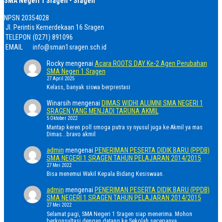
SMA Negeri 1 Sragen - Sragen
NPSN
20354028
Jl. Perintis Kemerdekaan 16 Sragen
TELEPON
(0271) 891096
EMAIL
info@sman1sragen.sch.id
Rocky
mengenai
Acara ROOTS DAY Ke-2 Agen Perubahan
SMA Negeri 1 Sragen
27 April 2025
Kelass, banyak siswa berprestasi
Winarsih
mengenai
DIMAS WIDHI ALUMNI SMA NEGERI 1
SRAGEN YANG MENJADI TARUNA AKMIL
5 Oktober 2022
Mantap keren poll smoga putra sy nyusul juga ke Akmil ya mas
Dimas...bravo akmil
admin
mengenai
PENERIMAN PESERTA DIDIK BARU (PPDB)
SMA NEGERI 1 SRAGEN TAHUN PELAJARAN 2014/2015
27 Mei 2022
Bisa menemui Wakil Kepala Bidang Kesiswaan.
admin
mengenai
PENERIMAN PESERTA DIDIK BARU (PPDB)
SMA NEGERI 1 SRAGEN TAHUN PELAJARAN 2014/2015
27 Mei 2022
Selamat pagi, SMA Negeri 1 Sragen siap menerima. Mohon
berkonsultasi dengan datang ke Sekolah secepanya.