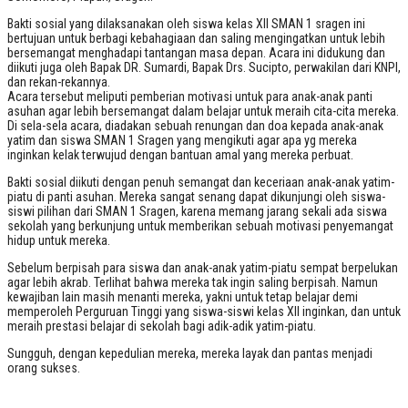
Bakti sosial yang dilaksanakan oleh siswa kelas XII SMAN 1 sragen ini
bertujuan untuk berbagi kebahagiaan dan saling mengingatkan untuk lebih
bersemangat menghadapi tantangan masa depan. Acara ini didukung dan
diikuti juga oleh Bapak DR. Sumardi, Bapak Drs. Sucipto, perwakilan dari KNPI,
dan rekan-rekannya.
Acara tersebut meliputi pemberian motivasi untuk para anak-anak panti
asuhan agar lebih bersemangat dalam belajar untuk meraih cita-cita mereka.
Di sela-sela acara, diadakan sebuah renungan dan doa kepada anak-anak
yatim dan siswa SMAN 1 Sragen yang mengikuti agar apa yg mereka
inginkan kelak terwujud dengan bantuan amal yang mereka perbuat.
Bakti sosial diikuti dengan penuh semangat dan keceriaan anak-anak yatim-
piatu di panti asuhan. Mereka sangat senang dapat dikunjungi oleh siswa-
siswi pilihan dari SMAN 1 Sragen, karena memang jarang sekali ada siswa
sekolah yang berkunjung untuk memberikan sebuah motivasi penyemangat
hidup untuk mereka.
Sebelum berpisah para siswa dan anak-anak yatim-piatu sempat berpelukan
agar lebih akrab. Terlihat bahwa mereka tak ingin saling berpisah. Namun
kewajiban lain masih menanti mereka, yakni untuk tetap belajar demi
memperoleh Perguruan Tinggi yang siswa-siswi kelas XII inginkan, dan untuk
meraih prestasi belajar di sekolah bagi adik-adik yatim-piatu.
Sungguh, dengan kepedulian mereka, mereka layak dan pantas menjadi
orang sukses.