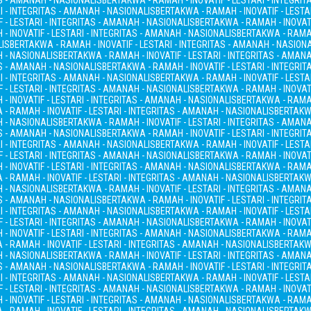
AS - AMANAH - NASIONALIS
BERTAKWA - RAMAH - INOVATIF - LESTARI - INTEGRI
I - INTEGRITAS - AMANAH - NASIONALIS
BERTAKWA - RAMAH - INOVATIF - LESTA
 - LESTARI - INTEGRITAS - AMANAH - NASIONALIS
BERTAKWA - RAMAH - INOVATI
- INOVATIF - LESTARI - INTEGRITAS - AMANAH - NASIONALIS
BERTAKWA - RAMAH
LIS
BERTAKWA - RAMAH - INOVATIF - LESTARI - INTEGRITAS - AMANAH - NASION
H - NASIONALIS
BERTAKWA - RAMAH - INOVATIF - LESTARI - INTEGRITAS - AMAN
AS - AMANAH - NASIONALIS
BERTAKWA - RAMAH - INOVATIF - LESTARI - INTEGRI
I - INTEGRITAS - AMANAH - NASIONALIS
BERTAKWA - RAMAH - INOVATIF - LESTA
 - LESTARI - INTEGRITAS - AMANAH - NASIONALIS
BERTAKWA - RAMAH - INOVATI
- INOVATIF - LESTARI - INTEGRITAS - AMANAH - NASIONALIS
BERTAKWA - RAMAH
- RAMAH - INOVATIF - LESTARI - INTEGRITAS - AMANAH - NASIONALIS
BERTAKWA
H - NASIONALIS
BERTAKWA - RAMAH - INOVATIF - LESTARI - INTEGRITAS - AMAN
AS - AMANAH - NASIONALIS
BERTAKWA - RAMAH - INOVATIF - LESTARI - INTEGRI
I - INTEGRITAS - AMANAH - NASIONALIS
BERTAKWA - RAMAH - INOVATIF - LESTA
 - LESTARI - INTEGRITAS - AMANAH - NASIONALIS
BERTAKWA - RAMAH - INOVATI
- INOVATIF - LESTARI - INTEGRITAS - AMANAH - NASIONALIS
BERTAKWA - RAMAH
- RAMAH - INOVATIF - LESTARI - INTEGRITAS - AMANAH - NASIONALIS
BERTAKWA
H - NASIONALIS
BERTAKWA - RAMAH - INOVATIF - LESTARI - INTEGRITAS - AMAN
AS - AMANAH - NASIONALIS
BERTAKWA - RAMAH - INOVATIF - LESTARI - INTEGRI
I - INTEGRITAS - AMANAH - NASIONALIS
BERTAKWA - RAMAH - INOVATIF - LESTA
 - LESTARI - INTEGRITAS - AMANAH - NASIONALIS
BERTAKWA - RAMAH - INOVATI
- INOVATIF - LESTARI - INTEGRITAS - AMANAH - NASIONALIS
BERTAKWA - RAMAH
- RAMAH - INOVATIF - LESTARI - INTEGRITAS - AMANAH - NASIONALIS
BERTAKWA
H - NASIONALIS
BERTAKWA - RAMAH - INOVATIF - LESTARI - INTEGRITAS - AMAN
AS - AMANAH - NASIONALIS
BERTAKWA - RAMAH - INOVATIF - LESTARI - INTEGRI
I - INTEGRITAS - AMANAH - NASIONALIS
BERTAKWA - RAMAH - INOVATIF - LESTA
 - LESTARI - INTEGRITAS - AMANAH - NASIONALIS
BERTAKWA - RAMAH - INOVATI
- INOVATIF - LESTARI - INTEGRITAS - AMANAH - NASIONALIS
BERTAKWA - RAMAH