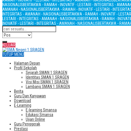
RAMAH - INOVATIF - LESTARI - INTEGRITAS - AMANAH - NASIONALIS
BERTAKWA 
NASIONALIS
BERTAKWA - RAMAH - INOVATIF - LESTARI - INTEGRITAS - AMANA
AMANAH - NASIONALIS
BERTAKWA - RAMAH - INOVATIF - LESTARI - INTEGRIT
INTEGRITAS - AMANAH - NASIONALIS
BERTAKWA - RAMAH - INOVATIF - LESTAR
LESTARI - INTEGRITAS - AMANAH - NASIONALIS
BERTAKWA - RAMAH - INOVATIF
INOVATIF - LESTARI - INTEGRITAS - AMANAH - NASIONALIS
BERTAKWA - RAMAH 
KELUAR
TUTUP MENU
Halaman Depan
Profil Sekolah
Sejarah SMAN 1 SRAGEN
Identitas SMAN 1 SRAGEN
Visi Misi SMAN 1 SRAGEN
Lambang SMAN 1 SRAGEN
Berita
Guru Dan Karyawan
Download
E-Learning
E-learning Smansa
Edukasi Smansa
Ujian Online
Guru Penggerak
Prestasi