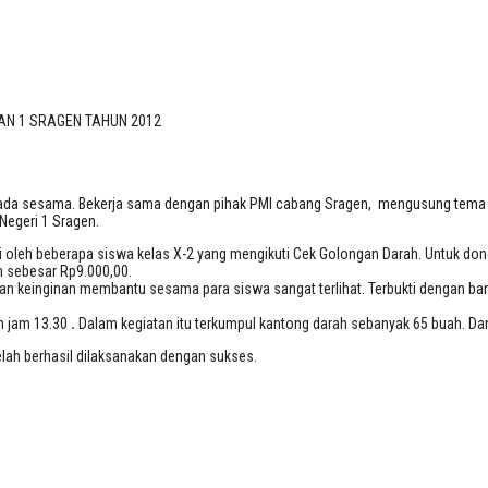
MAN 1 SRAGEN TAHUN 2012
AN 1 SRAGEN TAHUN 2012
da sesama. Bekerja sama dengan pihak PMI cabang Sragen, mengusung tema “S
Negeri 1 Sragen.
gi oleh beberapa siswa kelas X-2 yang mengikuti Cek Golongan Darah. Untuk do
 sebesar Rp9.000,00.
an keinginan membantu sesama para siswa sangat terlihat. Terbukti dengan ban
m jam 13.30
.
Dalam kegiatan itu terkumpul kantong darah sebanyak 65 buah. D
elah berhasil dilaksanakan dengan sukses.