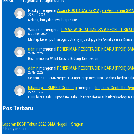
EMAIL
info@sman1sragen.sch.id
Rocky
mengenai
Acara ROOTS DAY Ke-2 Agen Perubahan SMA 
27 April 2025
Kelass, banyak siswa berprestasi
Winarsih
mengenai
DIMAS WIDHI ALUMNI SMA NEGERI 1 SRA
5 Oktober 2022
Mantap keren poll smoga putra sy nyusul juga ke Akmil ya mas Dimas..
admin
mengenai
PENERIMAN PESERTA DIDIK BARU (PPDB) SM
27 Mei 2022
Bisa menemui Wakil Kepala Bidang Kesiswaan.
admin
mengenai
PENERIMAN PESERTA DIDIK BARU (PPDB) SM
27 Mei 2022
Selamat pagi, SMA Negeri 1 Sragen siap menerima. Mohon berkonsult
Isbandiyo - SMPN 1 Gondang
mengenai
Inspirasi Cerita Ibu 
27 April 2022
Guru harus selalu uptodate, selalu bertransformasi baik teknologi ma
Pos Terbaru
Laporan BOSP Tahun 2026 SMA Negeri 1 Sragen
3 hari yang lalu