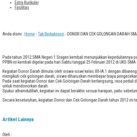
Extra Kurikuler
Fasilitas
DONOR DAN CEK GOLONGAN DARAH S
Anda disini :
Home
-
Tak Berkategori
- DONOR DAN CEK GOLONGAN DARAH SM
Pada tahun 2012 SMA Negeri 1 Sragen kembali menunjukkan kepeduliannya pa
PPBN ini kembali digelar pada hari Sabtu tanggal 25 Februari 2012 di UKS SMA 
Kegiatan Donor Darah dimulai oleh siswa-siswi kelas XII-IA.1 dengan dibaren
mengikuti cek golongan darah, siswa diharuskan membayar biaya pengecekan
Pada saat kegiatan Donor dan Cek Golongan Darah berlangsung, rasa peduli d
untuk mendonorkan darah.
Syukur alhamdulillah, kegiatan ini dapat berakhir sesuai harapan, yaitu sebelu
Secara keseluruhan, kegiatan Donor dan Cek Golongan Darah tahun 2012 ini t
Artikel Lainnya
Oleh :