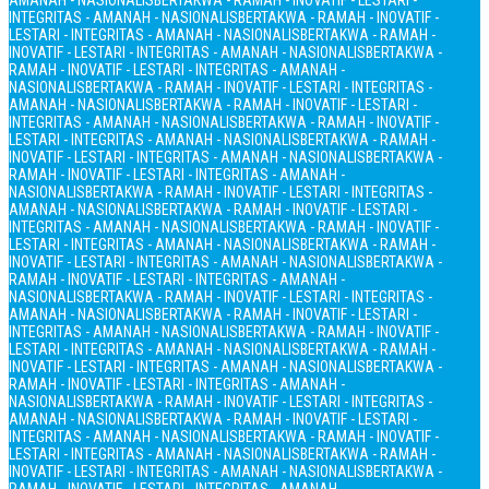
AMANAH - NASIONALIS
BERTAKWA - RAMAH - INOVATIF - LESTARI -
INTEGRITAS - AMANAH - NASIONALIS
BERTAKWA - RAMAH - INOVATIF -
LESTARI - INTEGRITAS - AMANAH - NASIONALIS
BERTAKWA - RAMAH -
INOVATIF - LESTARI - INTEGRITAS - AMANAH - NASIONALIS
BERTAKWA -
RAMAH - INOVATIF - LESTARI - INTEGRITAS - AMANAH -
NASIONALIS
BERTAKWA - RAMAH - INOVATIF - LESTARI - INTEGRITAS -
AMANAH - NASIONALIS
BERTAKWA - RAMAH - INOVATIF - LESTARI -
INTEGRITAS - AMANAH - NASIONALIS
BERTAKWA - RAMAH - INOVATIF -
LESTARI - INTEGRITAS - AMANAH - NASIONALIS
BERTAKWA - RAMAH -
INOVATIF - LESTARI - INTEGRITAS - AMANAH - NASIONALIS
BERTAKWA -
RAMAH - INOVATIF - LESTARI - INTEGRITAS - AMANAH -
NASIONALIS
BERTAKWA - RAMAH - INOVATIF - LESTARI - INTEGRITAS -
AMANAH - NASIONALIS
BERTAKWA - RAMAH - INOVATIF - LESTARI -
INTEGRITAS - AMANAH - NASIONALIS
BERTAKWA - RAMAH - INOVATIF -
LESTARI - INTEGRITAS - AMANAH - NASIONALIS
BERTAKWA - RAMAH -
INOVATIF - LESTARI - INTEGRITAS - AMANAH - NASIONALIS
BERTAKWA -
RAMAH - INOVATIF - LESTARI - INTEGRITAS - AMANAH -
NASIONALIS
BERTAKWA - RAMAH - INOVATIF - LESTARI - INTEGRITAS -
AMANAH - NASIONALIS
BERTAKWA - RAMAH - INOVATIF - LESTARI -
INTEGRITAS - AMANAH - NASIONALIS
BERTAKWA - RAMAH - INOVATIF -
LESTARI - INTEGRITAS - AMANAH - NASIONALIS
BERTAKWA - RAMAH -
INOVATIF - LESTARI - INTEGRITAS - AMANAH - NASIONALIS
BERTAKWA -
RAMAH - INOVATIF - LESTARI - INTEGRITAS - AMANAH -
NASIONALIS
BERTAKWA - RAMAH - INOVATIF - LESTARI - INTEGRITAS -
AMANAH - NASIONALIS
BERTAKWA - RAMAH - INOVATIF - LESTARI -
INTEGRITAS - AMANAH - NASIONALIS
BERTAKWA - RAMAH - INOVATIF -
LESTARI - INTEGRITAS - AMANAH - NASIONALIS
BERTAKWA - RAMAH -
INOVATIF - LESTARI - INTEGRITAS - AMANAH - NASIONALIS
BERTAKWA -