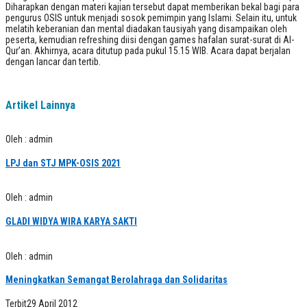
Diharapkan dengan materi kajian tersebut dapat memberikan bekal bagi para
pengurus OSIS untuk menjadi sosok pemimpin yang Islami. Selain itu, untuk
melatih keberanian dan mental diadakan tausiyah yang disampaikan oleh
peserta, kemudian refreshing diisi dengan games hafalan surat-surat di Al-
Qur’an. Akhirnya, acara ditutup pada pukul 15.15 WIB. Acara dapat berjalan
dengan lancar dan tertib.
Artikel Lainnya
Oleh : admin
LPJ dan STJ MPK-OSIS 2021
Oleh : admin
GLADI WIDYA WIRA KARYA SAKTI
Oleh : admin
Meningkatkan Semangat Berolahraga dan Solidaritas
Terbit
29 April 2012