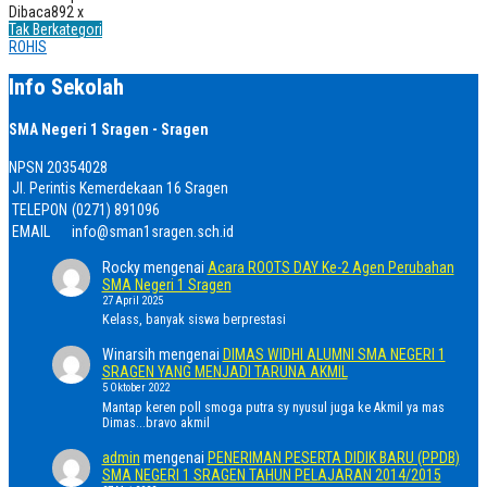
Dibaca
892 x
Tak Berkategori
ROHIS
Info Sekolah
SMA Negeri 1 Sragen - Sragen
NPSN
20354028
Jl. Perintis Kemerdekaan 16 Sragen
TELEPON
(0271) 891096
EMAIL
info@sman1sragen.sch.id
Rocky
mengenai
Acara ROOTS DAY Ke-2 Agen Perubahan
SMA Negeri 1 Sragen
27 April 2025
Kelass, banyak siswa berprestasi
Winarsih
mengenai
DIMAS WIDHI ALUMNI SMA NEGERI 1
SRAGEN YANG MENJADI TARUNA AKMIL
5 Oktober 2022
Mantap keren poll smoga putra sy nyusul juga ke Akmil ya mas
Dimas...bravo akmil
admin
mengenai
PENERIMAN PESERTA DIDIK BARU (PPDB)
SMA NEGERI 1 SRAGEN TAHUN PELAJARAN 2014/2015