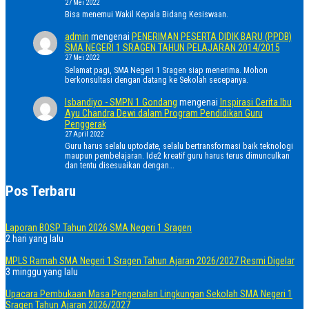
27 Mei 2022
Bisa menemui Wakil Kepala Bidang Kesiswaan.
admin
mengenai
PENERIMAN PESERTA DIDIK BARU (PPDB)
SMA NEGERI 1 SRAGEN TAHUN PELAJARAN 2014/2015
27 Mei 2022
Selamat pagi, SMA Negeri 1 Sragen siap menerima. Mohon
berkonsultasi dengan datang ke Sekolah secepanya.
Isbandiyo - SMPN 1 Gondang
mengenai
Inspirasi Cerita Ibu
Ayu Chandra Dewi dalam Program Pendidikan Guru
Penggerak
27 April 2022
Guru harus selalu uptodate, selalu bertransformasi baik teknologi
maupun pembelajaran. Ide2 kreatif guru harus terus dimunculkan
dan tentu disesuaikan dengan…
Pos Terbaru
Laporan BOSP Tahun 2026 SMA Negeri 1 Sragen
2 hari yang lalu
MPLS Ramah SMA Negeri 1 Sragen Tahun Ajaran 2026/2027 Resmi Digelar
3 minggu yang lalu
Upacara Pembukaan Masa Pengenalan Lingkungan Sekolah SMA Negeri 1
Sragen Tahun Ajaran 2026/2027