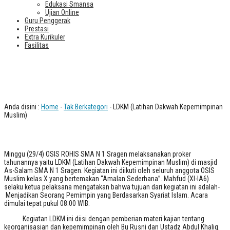
Edukasi Smansa
Ujian Online
Guru Penggerak
Prestasi
Extra Kurikuler
Fasilitas
LDKM (Latihan Dakwah Kepemimpinan
Muslim)
Anda disini :
Home
-
Tak Berkategori
- LDKM (Latihan Dakwah Kepemimpinan
Muslim)
Minggu (29/4) OSIS ROHIS SMA N 1 Sragen melaksanakan proker
tahunannya yaitu LDKM (Latihan Dakwah Kepemimpinan Muslim) di masjid
As-Salam SMA N 1 Sragen. Kegiatan ini diikuti oleh seluruh anggota OSIS
Muslim kelas X yang bertemakan “Amalan Sederhana”. Mahfud (XI-IA6)
selaku ketua pelaksana mengatakan bahwa tujuan dari kegiatan ini adalah­­­­­­­­­­­
Menjadikan Seorang Pemimpin yang Berdasarkan Syariat Islam.
Acara
dimulai tepat pukul 08.00 WIB.
Kegiatan LDKM ini diisi dengan pemberian materi kajian tentang
keorganisasian dan kepemimpinan oleh Bu Rusni dan Ustadz Abdul Khaliq.