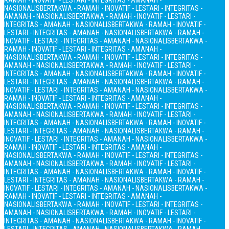
RAMAH - INOVATIF - LESTARI - INTEGRITAS - AMANAH -
NASIONALIS
BERTAKWA - RAMAH - INOVATIF - LESTARI - INTEGRITAS -
AMANAH - NASIONALIS
BERTAKWA - RAMAH - INOVATIF - LESTARI -
INTEGRITAS - AMANAH - NASIONALIS
BERTAKWA - RAMAH - INOVATIF -
LESTARI - INTEGRITAS - AMANAH - NASIONALIS
BERTAKWA - RAMAH -
INOVATIF - LESTARI - INTEGRITAS - AMANAH - NASIONALIS
BERTAKWA -
RAMAH - INOVATIF - LESTARI - INTEGRITAS - AMANAH -
NASIONALIS
BERTAKWA - RAMAH - INOVATIF - LESTARI - INTEGRITAS -
AMANAH - NASIONALIS
BERTAKWA - RAMAH - INOVATIF - LESTARI -
INTEGRITAS - AMANAH - NASIONALIS
BERTAKWA - RAMAH - INOVATIF -
LESTARI - INTEGRITAS - AMANAH - NASIONALIS
BERTAKWA - RAMAH -
INOVATIF - LESTARI - INTEGRITAS - AMANAH - NASIONALIS
BERTAKWA -
RAMAH - INOVATIF - LESTARI - INTEGRITAS - AMANAH -
NASIONALIS
BERTAKWA - RAMAH - INOVATIF - LESTARI - INTEGRITAS -
AMANAH - NASIONALIS
BERTAKWA - RAMAH - INOVATIF - LESTARI -
INTEGRITAS - AMANAH - NASIONALIS
BERTAKWA - RAMAH - INOVATIF -
LESTARI - INTEGRITAS - AMANAH - NASIONALIS
BERTAKWA - RAMAH -
INOVATIF - LESTARI - INTEGRITAS - AMANAH - NASIONALIS
BERTAKWA -
RAMAH - INOVATIF - LESTARI - INTEGRITAS - AMANAH -
NASIONALIS
BERTAKWA - RAMAH - INOVATIF - LESTARI - INTEGRITAS -
AMANAH - NASIONALIS
BERTAKWA - RAMAH - INOVATIF - LESTARI -
INTEGRITAS - AMANAH - NASIONALIS
BERTAKWA - RAMAH - INOVATIF -
LESTARI - INTEGRITAS - AMANAH - NASIONALIS
BERTAKWA - RAMAH -
INOVATIF - LESTARI - INTEGRITAS - AMANAH - NASIONALIS
BERTAKWA -
RAMAH - INOVATIF - LESTARI - INTEGRITAS - AMANAH -
NASIONALIS
BERTAKWA - RAMAH - INOVATIF - LESTARI - INTEGRITAS -
AMANAH - NASIONALIS
BERTAKWA - RAMAH - INOVATIF - LESTARI -
INTEGRITAS - AMANAH - NASIONALIS
BERTAKWA - RAMAH - INOVATIF -