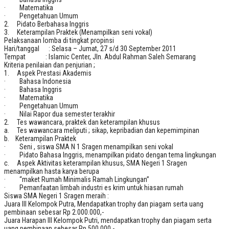
· Matematika
· Pengetahuan Umum
2. Pidato Berbahasa Inggris
3. Keterampilan Praktek (Menampilkan seni vokal)
Pelaksanaan lomba di tingkat propinsi
Hari/tanggal : Selasa – Jumat, 27 s/d 30 September 2011
Tempat : Islamic Center, Jln. Abdul Rahman Saleh Semarang
Kriteria penilaian dan penjurian ;
1. Aspek Prestasi Akademis
· Bahasa Indonesia
· Bahasa Inggris
· Matematika
· Pengetahuan Umum
· Nilai Rapor dua semester terakhir
2. Tes wawancara, praktek dan keterampilan khusus
a. Tes wawancara meliputi ; sikap, kepribadian dan kepemimpinan
b. Keterampilan Praktek
· Seni , siswa SMA N 1 Sragen menampilkan seni vokal
· Pidato Bahasa Inggris, menampilkan pidato dengan tema lingkungan
c. Aspek Aktivitas keterampilan khusus, SMA Negeri 1 Sragen
menampilkan hasta karya berupa
· “maket Rumah Minimalis Ramah Lingkungan”
· Pemanfaatan limbah industri es krim untuk hiasan rumah
Siswa SMA Negeri 1 Sragen meraih :
Juara III Kelompok Putra, Mendapatkan trophy dan piagam serta uang
pembinaan sebesar Rp 2.000.000,-
Juara Harapan III Kelompok Putri, mendapatkan trophy dan piagam serta
uang pembinaan sebesar Rp 500.000,-