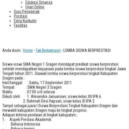
Edukasi Smansa
Ujian Online
Guru Penggerak
Prestasi
Extra Kurikuler
Fasilitas
LOMBA SISWA BERPRESTASI
Anda disini :
Home
-
Tak Berkategori
- LOMBA SISWA BERPRESTASI
Siswa-siswi SMA Negeri 1 Sragen mendapat predikat siswa berprestasi
setelah mendapatkan kejuaraan pada lomba siswa berprestasi tingkat Jawa
Tengah tahun 2011. Diawali lomba siswa berprestasi tingkat Kabupaten
Sragen pada :
Hari/tanggal : Sabtu, 17 September 2011
Tempat : SMA Negeri 3 Sragen
Waktu : 07.00 s/d selesai
Diikuti oleh 1. Alexandra Januarvian, siswa kelas XII IPA 6
2. Rahmah Devi Hapsari, siswi kelas XI IPA 2
Tampil sebagai juara I Siswa Berprestasi Tingkat Kabupaten Sragen dan
mewakili kabupaten Sragen maju ke tingkat propinsi.
Adapun kriteria penilaian di tingkat kabupaten ;
1. Aspek Prestasi Akademik
· Bahasa Indonesia
· Bahasa Inggris