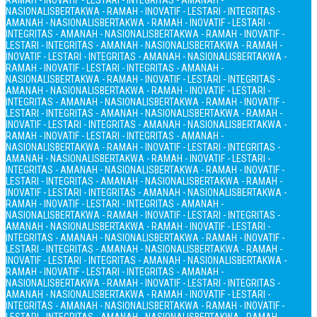
RAMAH - INOVATIF - LESTARI - INTEGRITAS - AMANAH -
NASIONALIS
BERTAKWA - RAMAH - INOVATIF - LESTARI - INTEGRITAS -
AMANAH - NASIONALIS
BERTAKWA - RAMAH - INOVATIF - LESTARI -
INTEGRITAS - AMANAH - NASIONALIS
BERTAKWA - RAMAH - INOVATIF -
LESTARI - INTEGRITAS - AMANAH - NASIONALIS
BERTAKWA - RAMAH -
INOVATIF - LESTARI - INTEGRITAS - AMANAH - NASIONALIS
BERTAKWA -
RAMAH - INOVATIF - LESTARI - INTEGRITAS - AMANAH -
NASIONALIS
BERTAKWA - RAMAH - INOVATIF - LESTARI - INTEGRITAS -
AMANAH - NASIONALIS
BERTAKWA - RAMAH - INOVATIF - LESTARI -
INTEGRITAS - AMANAH - NASIONALIS
BERTAKWA - RAMAH - INOVATIF -
LESTARI - INTEGRITAS - AMANAH - NASIONALIS
BERTAKWA - RAMAH -
INOVATIF - LESTARI - INTEGRITAS - AMANAH - NASIONALIS
BERTAKWA -
RAMAH - INOVATIF - LESTARI - INTEGRITAS - AMANAH -
NASIONALIS
BERTAKWA - RAMAH - INOVATIF - LESTARI - INTEGRITAS -
AMANAH - NASIONALIS
BERTAKWA - RAMAH - INOVATIF - LESTARI -
INTEGRITAS - AMANAH - NASIONALIS
BERTAKWA - RAMAH - INOVATIF -
LESTARI - INTEGRITAS - AMANAH - NASIONALIS
BERTAKWA - RAMAH -
INOVATIF - LESTARI - INTEGRITAS - AMANAH - NASIONALIS
BERTAKWA -
RAMAH - INOVATIF - LESTARI - INTEGRITAS - AMANAH -
NASIONALIS
BERTAKWA - RAMAH - INOVATIF - LESTARI - INTEGRITAS -
AMANAH - NASIONALIS
BERTAKWA - RAMAH - INOVATIF - LESTARI -
INTEGRITAS - AMANAH - NASIONALIS
BERTAKWA - RAMAH - INOVATIF -
LESTARI - INTEGRITAS - AMANAH - NASIONALIS
BERTAKWA - RAMAH -
INOVATIF - LESTARI - INTEGRITAS - AMANAH - NASIONALIS
BERTAKWA -
RAMAH - INOVATIF - LESTARI - INTEGRITAS - AMANAH -
NASIONALIS
BERTAKWA - RAMAH - INOVATIF - LESTARI - INTEGRITAS -
AMANAH - NASIONALIS
BERTAKWA - RAMAH - INOVATIF - LESTARI -
INTEGRITAS - AMANAH - NASIONALIS
BERTAKWA - RAMAH - INOVATIF -