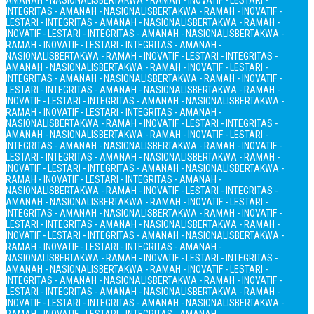
AMANAH - NASIONALIS
BERTAKWA - RAMAH - INOVATIF - LESTARI -
INTEGRITAS - AMANAH - NASIONALIS
BERTAKWA - RAMAH - INOVATIF -
LESTARI - INTEGRITAS - AMANAH - NASIONALIS
BERTAKWA - RAMAH -
INOVATIF - LESTARI - INTEGRITAS - AMANAH - NASIONALIS
BERTAKWA -
RAMAH - INOVATIF - LESTARI - INTEGRITAS - AMANAH -
NASIONALIS
BERTAKWA - RAMAH - INOVATIF - LESTARI - INTEGRITAS -
AMANAH - NASIONALIS
BERTAKWA - RAMAH - INOVATIF - LESTARI -
INTEGRITAS - AMANAH - NASIONALIS
BERTAKWA - RAMAH - INOVATIF -
LESTARI - INTEGRITAS - AMANAH - NASIONALIS
BERTAKWA - RAMAH -
INOVATIF - LESTARI - INTEGRITAS - AMANAH - NASIONALIS
BERTAKWA -
RAMAH - INOVATIF - LESTARI - INTEGRITAS - AMANAH -
NASIONALIS
BERTAKWA - RAMAH - INOVATIF - LESTARI - INTEGRITAS -
AMANAH - NASIONALIS
BERTAKWA - RAMAH - INOVATIF - LESTARI -
INTEGRITAS - AMANAH - NASIONALIS
BERTAKWA - RAMAH - INOVATIF -
LESTARI - INTEGRITAS - AMANAH - NASIONALIS
BERTAKWA - RAMAH -
INOVATIF - LESTARI - INTEGRITAS - AMANAH - NASIONALIS
BERTAKWA -
RAMAH - INOVATIF - LESTARI - INTEGRITAS - AMANAH -
NASIONALIS
BERTAKWA - RAMAH - INOVATIF - LESTARI - INTEGRITAS -
AMANAH - NASIONALIS
BERTAKWA - RAMAH - INOVATIF - LESTARI -
INTEGRITAS - AMANAH - NASIONALIS
BERTAKWA - RAMAH - INOVATIF -
LESTARI - INTEGRITAS - AMANAH - NASIONALIS
BERTAKWA - RAMAH -
INOVATIF - LESTARI - INTEGRITAS - AMANAH - NASIONALIS
BERTAKWA -
RAMAH - INOVATIF - LESTARI - INTEGRITAS - AMANAH -
NASIONALIS
BERTAKWA - RAMAH - INOVATIF - LESTARI - INTEGRITAS -
AMANAH - NASIONALIS
BERTAKWA - RAMAH - INOVATIF - LESTARI -
INTEGRITAS - AMANAH - NASIONALIS
BERTAKWA - RAMAH - INOVATIF -
LESTARI - INTEGRITAS - AMANAH - NASIONALIS
BERTAKWA - RAMAH -
INOVATIF - LESTARI - INTEGRITAS - AMANAH - NASIONALIS
BERTAKWA -