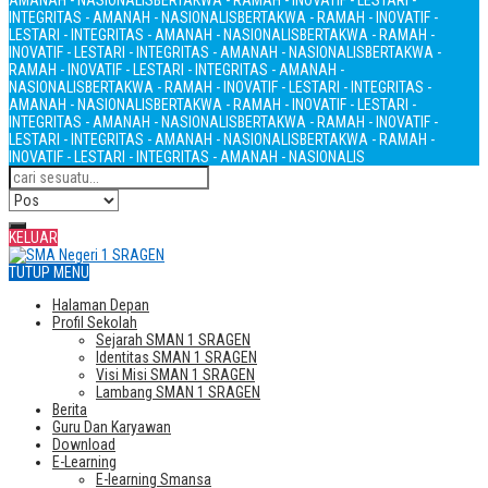
AMANAH - NASIONALIS
BERTAKWA - RAMAH - INOVATIF - LESTARI -
INTEGRITAS - AMANAH - NASIONALIS
BERTAKWA - RAMAH - INOVATIF -
LESTARI - INTEGRITAS - AMANAH - NASIONALIS
BERTAKWA - RAMAH -
INOVATIF - LESTARI - INTEGRITAS - AMANAH - NASIONALIS
BERTAKWA -
RAMAH - INOVATIF - LESTARI - INTEGRITAS - AMANAH -
NASIONALIS
BERTAKWA - RAMAH - INOVATIF - LESTARI - INTEGRITAS -
AMANAH - NASIONALIS
BERTAKWA - RAMAH - INOVATIF - LESTARI -
INTEGRITAS - AMANAH - NASIONALIS
BERTAKWA - RAMAH - INOVATIF -
LESTARI - INTEGRITAS - AMANAH - NASIONALIS
BERTAKWA - RAMAH -
INOVATIF - LESTARI - INTEGRITAS - AMANAH - NASIONALIS
KELUAR
TUTUP MENU
Halaman Depan
Profil Sekolah
Sejarah SMAN 1 SRAGEN
Identitas SMAN 1 SRAGEN
Visi Misi SMAN 1 SRAGEN
Lambang SMAN 1 SRAGEN
Berita
Guru Dan Karyawan
Download
E-Learning
E-learning Smansa