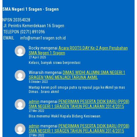
SMA Negeri 1 Sragen - Sragen
NPSN
20354028
Jl. Perintis Kemerdekaan 16 Sragen
TELEPON
(0271) 891096
EMAIL
info@sman1sragen.sch.id
Rocky
mengenai
Acara ROOTS DAY Ke-2 Agen Perubahan
SMA Negeri 1 Sragen
27 April 2025
Kelass, banyak siswa berprestasi
Winarsih
mengenai
DIMAS WIDHI ALUMNI SMA NEGERI 1
SRAGEN YANG MENJADI TARUNA AKMIL
5 Oktober 2022
Mantap keren poll smoga putra sy nyusul juga ke Akmil ya mas
Dimas...bravo akmil
admin
mengenai
PENERIMAN PESERTA DIDIK BARU (PPDB)
SMA NEGERI 1 SRAGEN TAHUN PELAJARAN 2014/2015
27 Mei 2022
Bisa menemui Wakil Kepala Bidang Kesiswaan.
admin
mengenai
PENERIMAN PESERTA DIDIK BARU (PPDB)
SMA NEGERI 1 SRAGEN TAHUN PELAJARAN 2014/2015
27 Mei 2022