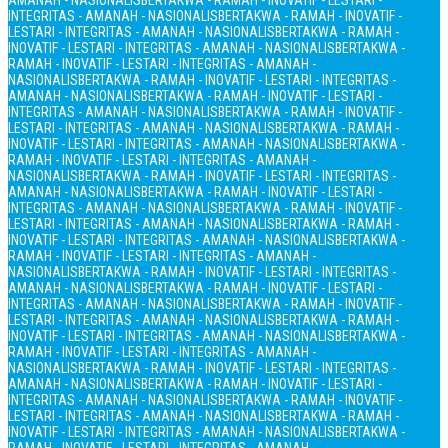
AMANAH - NASIONALIS
BERTAKWA - RAMAH - INOVATIF - LESTARI -
INTEGRITAS - AMANAH - NASIONALIS
BERTAKWA - RAMAH - INOVATIF -
LESTARI - INTEGRITAS - AMANAH - NASIONALIS
BERTAKWA - RAMAH -
INOVATIF - LESTARI - INTEGRITAS - AMANAH - NASIONALIS
BERTAKWA -
RAMAH - INOVATIF - LESTARI - INTEGRITAS - AMANAH -
NASIONALIS
BERTAKWA - RAMAH - INOVATIF - LESTARI - INTEGRITAS -
AMANAH - NASIONALIS
BERTAKWA - RAMAH - INOVATIF - LESTARI -
INTEGRITAS - AMANAH - NASIONALIS
BERTAKWA - RAMAH - INOVATIF -
LESTARI - INTEGRITAS - AMANAH - NASIONALIS
BERTAKWA - RAMAH -
INOVATIF - LESTARI - INTEGRITAS - AMANAH - NASIONALIS
BERTAKWA -
RAMAH - INOVATIF - LESTARI - INTEGRITAS - AMANAH -
NASIONALIS
BERTAKWA - RAMAH - INOVATIF - LESTARI - INTEGRITAS -
AMANAH - NASIONALIS
BERTAKWA - RAMAH - INOVATIF - LESTARI -
INTEGRITAS - AMANAH - NASIONALIS
BERTAKWA - RAMAH - INOVATIF -
LESTARI - INTEGRITAS - AMANAH - NASIONALIS
BERTAKWA - RAMAH -
INOVATIF - LESTARI - INTEGRITAS - AMANAH - NASIONALIS
BERTAKWA -
RAMAH - INOVATIF - LESTARI - INTEGRITAS - AMANAH -
NASIONALIS
BERTAKWA - RAMAH - INOVATIF - LESTARI - INTEGRITAS -
AMANAH - NASIONALIS
BERTAKWA - RAMAH - INOVATIF - LESTARI -
INTEGRITAS - AMANAH - NASIONALIS
BERTAKWA - RAMAH - INOVATIF -
LESTARI - INTEGRITAS - AMANAH - NASIONALIS
BERTAKWA - RAMAH -
INOVATIF - LESTARI - INTEGRITAS - AMANAH - NASIONALIS
BERTAKWA -
RAMAH - INOVATIF - LESTARI - INTEGRITAS - AMANAH -
NASIONALIS
BERTAKWA - RAMAH - INOVATIF - LESTARI - INTEGRITAS -
AMANAH - NASIONALIS
BERTAKWA - RAMAH - INOVATIF - LESTARI -
INTEGRITAS - AMANAH - NASIONALIS
BERTAKWA - RAMAH - INOVATIF -
LESTARI - INTEGRITAS - AMANAH - NASIONALIS
BERTAKWA - RAMAH -
INOVATIF - LESTARI - INTEGRITAS - AMANAH - NASIONALIS
BERTAKWA -