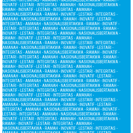
LESTARI - INTEGRITAS - AMANAH - NASIONALIS
BERTAKWA - RAMAH -
INOVATIF - LESTARI - INTEGRITAS - AMANAH - NASIONALIS
BERTAKWA -
RAMAH - INOVATIF - LESTARI - INTEGRITAS - AMANAH -
NASIONALIS
BERTAKWA - RAMAH - INOVATIF - LESTARI - INTEGRITAS -
AMANAH - NASIONALIS
BERTAKWA - RAMAH - INOVATIF - LESTARI -
INTEGRITAS - AMANAH - NASIONALIS
BERTAKWA - RAMAH - INOVATIF -
LESTARI - INTEGRITAS - AMANAH - NASIONALIS
BERTAKWA - RAMAH -
INOVATIF - LESTARI - INTEGRITAS - AMANAH - NASIONALIS
BERTAKWA -
RAMAH - INOVATIF - LESTARI - INTEGRITAS - AMANAH -
NASIONALIS
BERTAKWA - RAMAH - INOVATIF - LESTARI - INTEGRITAS -
AMANAH - NASIONALIS
BERTAKWA - RAMAH - INOVATIF - LESTARI -
INTEGRITAS - AMANAH - NASIONALIS
BERTAKWA - RAMAH - INOVATIF -
LESTARI - INTEGRITAS - AMANAH - NASIONALIS
BERTAKWA - RAMAH -
INOVATIF - LESTARI - INTEGRITAS - AMANAH - NASIONALIS
BERTAKWA -
RAMAH - INOVATIF - LESTARI - INTEGRITAS - AMANAH -
NASIONALIS
BERTAKWA - RAMAH - INOVATIF - LESTARI - INTEGRITAS -
AMANAH - NASIONALIS
BERTAKWA - RAMAH - INOVATIF - LESTARI -
INTEGRITAS - AMANAH - NASIONALIS
BERTAKWA - RAMAH - INOVATIF -
LESTARI - INTEGRITAS - AMANAH - NASIONALIS
BERTAKWA - RAMAH -
INOVATIF - LESTARI - INTEGRITAS - AMANAH - NASIONALIS
BERTAKWA -
RAMAH - INOVATIF - LESTARI - INTEGRITAS - AMANAH -
NASIONALIS
BERTAKWA - RAMAH - INOVATIF - LESTARI - INTEGRITAS -
AMANAH - NASIONALIS
BERTAKWA - RAMAH - INOVATIF - LESTARI -
INTEGRITAS - AMANAH - NASIONALIS
BERTAKWA - RAMAH - INOVATIF -
LESTARI - INTEGRITAS - AMANAH - NASIONALIS
BERTAKWA - RAMAH -
INOVATIF - LESTARI - INTEGRITAS - AMANAH - NASIONALIS
BERTAKWA -
RAMAH - INOVATIF - LESTARI - INTEGRITAS - AMANAH -
NASIONALIS
BERTAKWA - RAMAH - INOVATIF - LESTARI - INTEGRITAS -