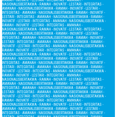
RAMAH - INOVATIF - LESTARI - INTEGRITAS - AMANAH -
NASIONALIS
BERTAKWA - RAMAH - INOVATIF - LESTARI - INTEGRITAS -
AMANAH - NASIONALIS
BERTAKWA - RAMAH - INOVATIF - LESTARI -
INTEGRITAS - AMANAH - NASIONALIS
BERTAKWA - RAMAH - INOVATIF -
LESTARI - INTEGRITAS - AMANAH - NASIONALIS
BERTAKWA - RAMAH -
INOVATIF - LESTARI - INTEGRITAS - AMANAH - NASIONALIS
BERTAKWA -
RAMAH - INOVATIF - LESTARI - INTEGRITAS - AMANAH -
NASIONALIS
BERTAKWA - RAMAH - INOVATIF - LESTARI - INTEGRITAS -
AMANAH - NASIONALIS
BERTAKWA - RAMAH - INOVATIF - LESTARI -
INTEGRITAS - AMANAH - NASIONALIS
BERTAKWA - RAMAH - INOVATIF -
LESTARI - INTEGRITAS - AMANAH - NASIONALIS
BERTAKWA - RAMAH -
INOVATIF - LESTARI - INTEGRITAS - AMANAH - NASIONALIS
BERTAKWA -
RAMAH - INOVATIF - LESTARI - INTEGRITAS - AMANAH -
NASIONALIS
BERTAKWA - RAMAH - INOVATIF - LESTARI - INTEGRITAS -
AMANAH - NASIONALIS
BERTAKWA - RAMAH - INOVATIF - LESTARI -
INTEGRITAS - AMANAH - NASIONALIS
BERTAKWA - RAMAH - INOVATIF -
LESTARI - INTEGRITAS - AMANAH - NASIONALIS
BERTAKWA - RAMAH -
INOVATIF - LESTARI - INTEGRITAS - AMANAH - NASIONALIS
BERTAKWA -
RAMAH - INOVATIF - LESTARI - INTEGRITAS - AMANAH -
NASIONALIS
BERTAKWA - RAMAH - INOVATIF - LESTARI - INTEGRITAS -
AMANAH - NASIONALIS
BERTAKWA - RAMAH - INOVATIF - LESTARI -
INTEGRITAS - AMANAH - NASIONALIS
BERTAKWA - RAMAH - INOVATIF -
LESTARI - INTEGRITAS - AMANAH - NASIONALIS
BERTAKWA - RAMAH -
INOVATIF - LESTARI - INTEGRITAS - AMANAH - NASIONALIS
BERTAKWA -
RAMAH - INOVATIF - LESTARI - INTEGRITAS - AMANAH -
NASIONALIS
BERTAKWA - RAMAH - INOVATIF - LESTARI - INTEGRITAS -
AMANAH - NASIONALIS
BERTAKWA - RAMAH - INOVATIF - LESTARI -
INTEGRITAS - AMANAH - NASIONALIS
BERTAKWA - RAMAH - INOVATIF -