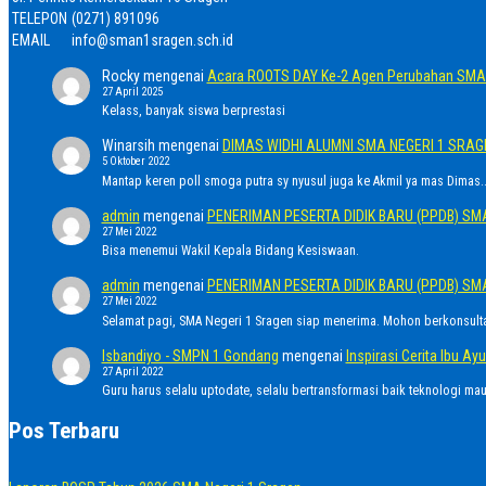
TELEPON
(0271) 891096
EMAIL
info@sman1sragen.sch.id
Rocky
mengenai
Acara ROOTS DAY Ke-2 Agen Perubahan SMA 
27 April 2025
Kelass, banyak siswa berprestasi
Winarsih
mengenai
DIMAS WIDHI ALUMNI SMA NEGERI 1 SRA
5 Oktober 2022
Mantap keren poll smoga putra sy nyusul juga ke Akmil ya mas Dimas..
admin
mengenai
PENERIMAN PESERTA DIDIK BARU (PPDB) SM
27 Mei 2022
Bisa menemui Wakil Kepala Bidang Kesiswaan.
admin
mengenai
PENERIMAN PESERTA DIDIK BARU (PPDB) SM
27 Mei 2022
Selamat pagi, SMA Negeri 1 Sragen siap menerima. Mohon berkonsult
Isbandiyo - SMPN 1 Gondang
mengenai
Inspirasi Cerita Ibu 
27 April 2022
Guru harus selalu uptodate, selalu bertransformasi baik teknologi ma
Pos Terbaru