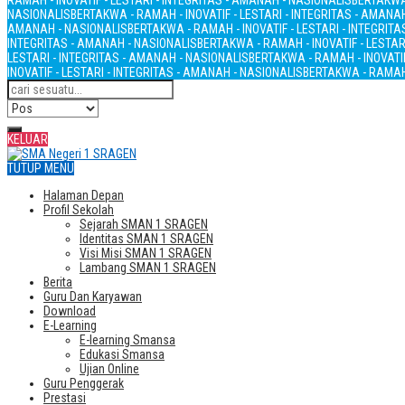
RAMAH - INOVATIF - LESTARI - INTEGRITAS - AMANAH - NASIONALIS
BERTAKWA 
NASIONALIS
BERTAKWA - RAMAH - INOVATIF - LESTARI - INTEGRITAS - AMANA
AMANAH - NASIONALIS
BERTAKWA - RAMAH - INOVATIF - LESTARI - INTEGRIT
INTEGRITAS - AMANAH - NASIONALIS
BERTAKWA - RAMAH - INOVATIF - LESTAR
LESTARI - INTEGRITAS - AMANAH - NASIONALIS
BERTAKWA - RAMAH - INOVATIF
INOVATIF - LESTARI - INTEGRITAS - AMANAH - NASIONALIS
BERTAKWA - RAMAH 
KELUAR
TUTUP MENU
Halaman Depan
Profil Sekolah
Sejarah SMAN 1 SRAGEN
Identitas SMAN 1 SRAGEN
Visi Misi SMAN 1 SRAGEN
Lambang SMAN 1 SRAGEN
Berita
Guru Dan Karyawan
Download
E-Learning
E-learning Smansa
Edukasi Smansa
Ujian Online
Guru Penggerak
Prestasi