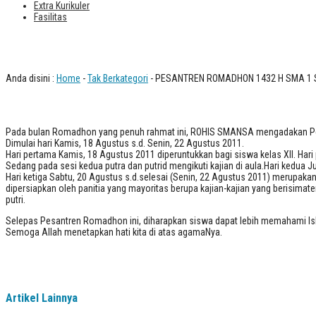
Extra Kurikuler
Fasilitas
PESANTREN ROMADHON 1432 H SMA 
Anda disini :
Home
-
Tak Berkategori
- PESANTREN ROMADHON 1432 H SMA 1
Pada bulan Romadhon yang penuh rahmat ini, ROHIS SMANSA mengadakan 
Dimulai hari Kamis, 18 Agustus s.d. Senin, 22 Agustus 2011.
Hari pertama Kamis, 18 Agustus 2011 diperuntukkan bagi siswa kelas XII. Hari pe
Sedang pada sesi kedua putra dan putrid mengikuti kajian di aula.Hari kedua
Hari ketiga Sabtu, 20 Agustus s.d.selesai (Senin, 22 Agustus 2011) merupakan
dipersiapkan oleh panitia yang mayoritas berupa kajian-kajian yang berisimater
putri.
Selepas Pesantren Romadhon ini, diharapkan siswa dapat lebih memahami Isla
Semoga Allah menetapkan hati kita di atas agamaNya.
Artikel Lainnya