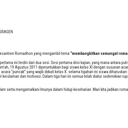
1 SRAGEN
 SRAGEN
Pesantren Romadhon yang mengambil tema
“membangkitkan semangat roma
rtama ini terdiri dari dua sesi. Sesi pertama diisi kajian, yang mana antara putra
 Jum’ah, 19 Agustus 2011 diperuntukkan bagi siswa kelas XI dengan susunan aca
 acara “puncak” yang wajib diikuti kelas X. selama tigahari ini siswa diharuska
i keislaman dan motivasi. Dalam tiga hari ini semua telah diatur sedemikian rupa
m serta mengamalkani lmunya dalam hidup keseharian. Mari kita jadikan romadh