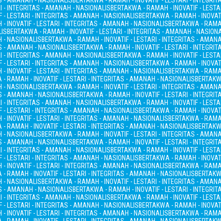
AS - AMANAH - NASIONALIS
BERTAKWA - RAMAH - INOVATIF - LESTARI - INTEGRI
I - INTEGRITAS - AMANAH - NASIONALIS
BERTAKWA - RAMAH - INOVATIF - LESTA
 - LESTARI - INTEGRITAS - AMANAH - NASIONALIS
BERTAKWA - RAMAH - INOVATI
- INOVATIF - LESTARI - INTEGRITAS - AMANAH - NASIONALIS
BERTAKWA - RAMAH
LIS
BERTAKWA - RAMAH - INOVATIF - LESTARI - INTEGRITAS - AMANAH - NASION
H - NASIONALIS
BERTAKWA - RAMAH - INOVATIF - LESTARI - INTEGRITAS - AMAN
AS - AMANAH - NASIONALIS
BERTAKWA - RAMAH - INOVATIF - LESTARI - INTEGRI
I - INTEGRITAS - AMANAH - NASIONALIS
BERTAKWA - RAMAH - INOVATIF - LESTA
 - LESTARI - INTEGRITAS - AMANAH - NASIONALIS
BERTAKWA - RAMAH - INOVATI
- INOVATIF - LESTARI - INTEGRITAS - AMANAH - NASIONALIS
BERTAKWA - RAMAH
- RAMAH - INOVATIF - LESTARI - INTEGRITAS - AMANAH - NASIONALIS
BERTAKWA
H - NASIONALIS
BERTAKWA - RAMAH - INOVATIF - LESTARI - INTEGRITAS - AMAN
AS - AMANAH - NASIONALIS
BERTAKWA - RAMAH - INOVATIF - LESTARI - INTEGRI
I - INTEGRITAS - AMANAH - NASIONALIS
BERTAKWA - RAMAH - INOVATIF - LESTA
 - LESTARI - INTEGRITAS - AMANAH - NASIONALIS
BERTAKWA - RAMAH - INOVATI
- INOVATIF - LESTARI - INTEGRITAS - AMANAH - NASIONALIS
BERTAKWA - RAMAH
- RAMAH - INOVATIF - LESTARI - INTEGRITAS - AMANAH - NASIONALIS
BERTAKWA
H - NASIONALIS
BERTAKWA - RAMAH - INOVATIF - LESTARI - INTEGRITAS - AMAN
AS - AMANAH - NASIONALIS
BERTAKWA - RAMAH - INOVATIF - LESTARI - INTEGRI
I - INTEGRITAS - AMANAH - NASIONALIS
BERTAKWA - RAMAH - INOVATIF - LESTA
 - LESTARI - INTEGRITAS - AMANAH - NASIONALIS
BERTAKWA - RAMAH - INOVATI
- INOVATIF - LESTARI - INTEGRITAS - AMANAH - NASIONALIS
BERTAKWA - RAMAH
- RAMAH - INOVATIF - LESTARI - INTEGRITAS - AMANAH - NASIONALIS
BERTAKWA
H - NASIONALIS
BERTAKWA - RAMAH - INOVATIF - LESTARI - INTEGRITAS - AMAN
AS - AMANAH - NASIONALIS
BERTAKWA - RAMAH - INOVATIF - LESTARI - INTEGRI
I - INTEGRITAS - AMANAH - NASIONALIS
BERTAKWA - RAMAH - INOVATIF - LESTA
 - LESTARI - INTEGRITAS - AMANAH - NASIONALIS
BERTAKWA - RAMAH - INOVATI
- INOVATIF - LESTARI - INTEGRITAS - AMANAH - NASIONALIS
BERTAKWA - RAMAH