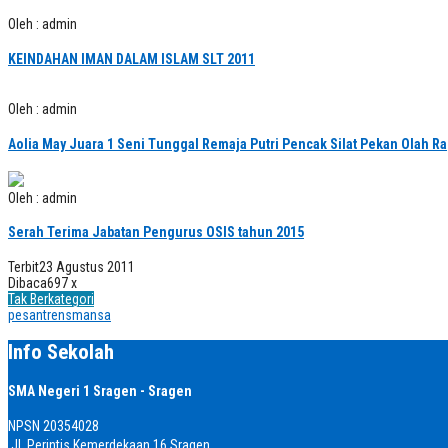
Oleh : admin
KEINDAHAN IMAN DALAM ISLAM SLT 2011
Oleh : admin
Aolia May Juara 1 Seni Tunggal Remaja Putri Pencak Silat Pekan Olah 
Oleh : admin
Serah Terima Jabatan Pengurus OSIS tahun 2015
Terbit
23 Agustus 2011
Dibaca
697 x
Tak Berkategori
pesantrensmansa
Info Sekolah
SMA Negeri 1 Sragen - Sragen
NPSN
20354028
Jl. Perintis Kemerdekaan 16 Sragen