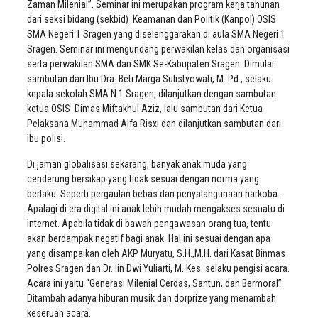
Zaman Milenial”. Seminar ini merupakan program kerja tahunan
dari seksi bidang (sekbid) Keamanan dan Politik (Kanpol) OSIS
SMA Negeri 1 Sragen yang diselenggarakan di aula SMA Negeri 1
Sragen. Seminar ini mengundang perwakilan kelas dan organisasi
serta perwakilan SMA dan SMK Se-Kabupaten Sragen. Dimulai
sambutan dari Ibu Dra. Beti Marga Sulistyowati, M. Pd., selaku
kepala sekolah SMA N 1 Sragen, dilanjutkan dengan sambutan
ketua OSIS Dimas Miftakhul Aziz, lalu sambutan dari Ketua
Pelaksana Muhammad Alfa Risxi dan dilanjutkan sambutan dari
ibu polisi.
Di jaman globalisasi sekarang, banyak anak muda yang
cenderung bersikap yang tidak sesuai dengan norma yang
berlaku. Seperti pergaulan bebas dan penyalahgunaan narkoba.
Apalagi di era digital ini anak lebih mudah mengakses sesuatu di
internet. Apabila tidak di bawah pengawasan orang tua, tentu
akan berdampak negatif bagi anak. Hal ini sesuai dengan apa
yang disampaikan oleh AKP Muryatu, S.H.,M.H. dari Kasat Binmas
Polres Sragen dan Dr. Iin Dwi Yuliarti, M. Kes. selaku pengisi acara.
Acara ini yaitu “Generasi Milenial Cerdas, Santun, dan Bermoral”.
Ditambah adanya hiburan musik dan dorprize yang menambah
keseruan acara.