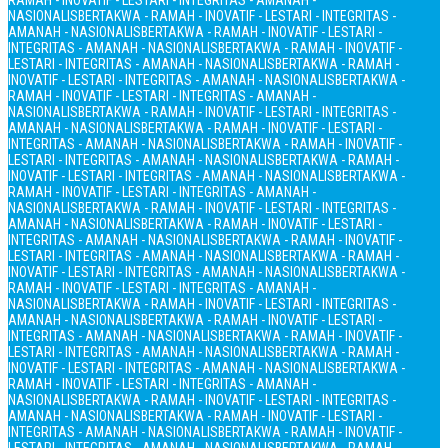
RAMAH - INOVATIF - LESTARI - INTEGRITAS - AMANAH -
NASIONALIS
BERTAKWA - RAMAH - INOVATIF - LESTARI - INTEGRITAS -
AMANAH - NASIONALIS
BERTAKWA - RAMAH - INOVATIF - LESTARI -
INTEGRITAS - AMANAH - NASIONALIS
BERTAKWA - RAMAH - INOVATIF -
LESTARI - INTEGRITAS - AMANAH - NASIONALIS
BERTAKWA - RAMAH -
INOVATIF - LESTARI - INTEGRITAS - AMANAH - NASIONALIS
BERTAKWA -
RAMAH - INOVATIF - LESTARI - INTEGRITAS - AMANAH -
NASIONALIS
BERTAKWA - RAMAH - INOVATIF - LESTARI - INTEGRITAS -
AMANAH - NASIONALIS
BERTAKWA - RAMAH - INOVATIF - LESTARI -
INTEGRITAS - AMANAH - NASIONALIS
BERTAKWA - RAMAH - INOVATIF -
LESTARI - INTEGRITAS - AMANAH - NASIONALIS
BERTAKWA - RAMAH -
INOVATIF - LESTARI - INTEGRITAS - AMANAH - NASIONALIS
BERTAKWA -
RAMAH - INOVATIF - LESTARI - INTEGRITAS - AMANAH -
NASIONALIS
BERTAKWA - RAMAH - INOVATIF - LESTARI - INTEGRITAS -
AMANAH - NASIONALIS
BERTAKWA - RAMAH - INOVATIF - LESTARI -
INTEGRITAS - AMANAH - NASIONALIS
BERTAKWA - RAMAH - INOVATIF -
LESTARI - INTEGRITAS - AMANAH - NASIONALIS
BERTAKWA - RAMAH -
INOVATIF - LESTARI - INTEGRITAS - AMANAH - NASIONALIS
BERTAKWA -
RAMAH - INOVATIF - LESTARI - INTEGRITAS - AMANAH -
NASIONALIS
BERTAKWA - RAMAH - INOVATIF - LESTARI - INTEGRITAS -
AMANAH - NASIONALIS
BERTAKWA - RAMAH - INOVATIF - LESTARI -
INTEGRITAS - AMANAH - NASIONALIS
BERTAKWA - RAMAH - INOVATIF -
LESTARI - INTEGRITAS - AMANAH - NASIONALIS
BERTAKWA - RAMAH -
INOVATIF - LESTARI - INTEGRITAS - AMANAH - NASIONALIS
BERTAKWA -
RAMAH - INOVATIF - LESTARI - INTEGRITAS - AMANAH -
NASIONALIS
BERTAKWA - RAMAH - INOVATIF - LESTARI - INTEGRITAS -
AMANAH - NASIONALIS
BERTAKWA - RAMAH - INOVATIF - LESTARI -
INTEGRITAS - AMANAH - NASIONALIS
BERTAKWA - RAMAH - INOVATIF -