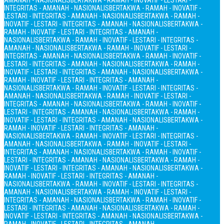
AMANAH - NASIONALIS
BERTAKWA - RAMAH - INOVATIF - LESTARI -
INTEGRITAS - AMANAH - NASIONALIS
BERTAKWA - RAMAH - INOVATIF -
LESTARI - INTEGRITAS - AMANAH - NASIONALIS
BERTAKWA - RAMAH -
INOVATIF - LESTARI - INTEGRITAS - AMANAH - NASIONALIS
BERTAKWA -
RAMAH - INOVATIF - LESTARI - INTEGRITAS - AMANAH -
NASIONALIS
BERTAKWA - RAMAH - INOVATIF - LESTARI - INTEGRITAS -
AMANAH - NASIONALIS
BERTAKWA - RAMAH - INOVATIF - LESTARI -
INTEGRITAS - AMANAH - NASIONALIS
BERTAKWA - RAMAH - INOVATIF -
LESTARI - INTEGRITAS - AMANAH - NASIONALIS
BERTAKWA - RAMAH -
INOVATIF - LESTARI - INTEGRITAS - AMANAH - NASIONALIS
BERTAKWA -
RAMAH - INOVATIF - LESTARI - INTEGRITAS - AMANAH -
NASIONALIS
BERTAKWA - RAMAH - INOVATIF - LESTARI - INTEGRITAS -
AMANAH - NASIONALIS
BERTAKWA - RAMAH - INOVATIF - LESTARI -
INTEGRITAS - AMANAH - NASIONALIS
BERTAKWA - RAMAH - INOVATIF -
LESTARI - INTEGRITAS - AMANAH - NASIONALIS
BERTAKWA - RAMAH -
INOVATIF - LESTARI - INTEGRITAS - AMANAH - NASIONALIS
BERTAKWA -
RAMAH - INOVATIF - LESTARI - INTEGRITAS - AMANAH -
NASIONALIS
BERTAKWA - RAMAH - INOVATIF - LESTARI - INTEGRITAS -
AMANAH - NASIONALIS
BERTAKWA - RAMAH - INOVATIF - LESTARI -
INTEGRITAS - AMANAH - NASIONALIS
BERTAKWA - RAMAH - INOVATIF -
LESTARI - INTEGRITAS - AMANAH - NASIONALIS
BERTAKWA - RAMAH -
INOVATIF - LESTARI - INTEGRITAS - AMANAH - NASIONALIS
BERTAKWA -
RAMAH - INOVATIF - LESTARI - INTEGRITAS - AMANAH -
NASIONALIS
BERTAKWA - RAMAH - INOVATIF - LESTARI - INTEGRITAS -
AMANAH - NASIONALIS
BERTAKWA - RAMAH - INOVATIF - LESTARI -
INTEGRITAS - AMANAH - NASIONALIS
BERTAKWA - RAMAH - INOVATIF -
LESTARI - INTEGRITAS - AMANAH - NASIONALIS
BERTAKWA - RAMAH -
INOVATIF - LESTARI - INTEGRITAS - AMANAH - NASIONALIS
BERTAKWA -