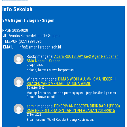
Info Sekolah
SMA Negeri 1 Sragen - Sragen
NPSN
20354028
Jl. Perintis Kemerdekaan 16 Sragen
TELEPON
(0271) 891096
EMAIL
info@sman1sragen.sch.id
Rocky
mengenai
Acara ROOTS DAY Ke-2 Agen Perubahan
SMA Negeri 1 Sragen
27 April 2025
Kelass, banyak siswa berprestasi
Winarsih
mengenai
DIMAS WIDHI ALUMNI SMA NEGERI 1
SRAGEN YANG MENJADI TARUNA AKMIL
5 Oktober 2022
Mantap keren poll smoga putra sy nyusul juga ke Akmil ya mas
Dimas...bravo akmil
admin
mengenai
PENERIMAN PESERTA DIDIK BARU (PPDB)
SMA NEGERI 1 SRAGEN TAHUN PELAJARAN 2014/2015
27 Mei 2022
Bisa menemui Wakil Kepala Bidang Kesiswaan.