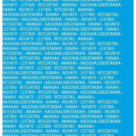
LESTARI - INTEGRITAS - AMANAH - NASIONALIS
BERTAKWA - RAMAH -
INOVATIF - LESTARI - INTEGRITAS - AMANAH - NASIONALIS
BERTAKWA -
RAMAH - INOVATIF - LESTARI - INTEGRITAS - AMANAH -
NASIONALIS
BERTAKWA - RAMAH - INOVATIF - LESTARI - INTEGRITAS -
AMANAH - NASIONALIS
BERTAKWA - RAMAH - INOVATIF - LESTARI -
INTEGRITAS - AMANAH - NASIONALIS
BERTAKWA - RAMAH - INOVATIF -
LESTARI - INTEGRITAS - AMANAH - NASIONALIS
BERTAKWA - RAMAH -
INOVATIF - LESTARI - INTEGRITAS - AMANAH - NASIONALIS
BERTAKWA -
RAMAH - INOVATIF - LESTARI - INTEGRITAS - AMANAH -
NASIONALIS
BERTAKWA - RAMAH - INOVATIF - LESTARI - INTEGRITAS -
AMANAH - NASIONALIS
BERTAKWA - RAMAH - INOVATIF - LESTARI -
INTEGRITAS - AMANAH - NASIONALIS
BERTAKWA - RAMAH - INOVATIF -
LESTARI - INTEGRITAS - AMANAH - NASIONALIS
BERTAKWA - RAMAH -
INOVATIF - LESTARI - INTEGRITAS - AMANAH - NASIONALIS
BERTAKWA -
RAMAH - INOVATIF - LESTARI - INTEGRITAS - AMANAH -
NASIONALIS
BERTAKWA - RAMAH - INOVATIF - LESTARI - INTEGRITAS -
AMANAH - NASIONALIS
BERTAKWA - RAMAH - INOVATIF - LESTARI -
INTEGRITAS - AMANAH - NASIONALIS
BERTAKWA - RAMAH - INOVATIF -
LESTARI - INTEGRITAS - AMANAH - NASIONALIS
BERTAKWA - RAMAH -
INOVATIF - LESTARI - INTEGRITAS - AMANAH - NASIONALIS
BERTAKWA -
RAMAH - INOVATIF - LESTARI - INTEGRITAS - AMANAH -
NASIONALIS
BERTAKWA - RAMAH - INOVATIF - LESTARI - INTEGRITAS -
AMANAH - NASIONALIS
BERTAKWA - RAMAH - INOVATIF - LESTARI -
INTEGRITAS - AMANAH - NASIONALIS
BERTAKWA - RAMAH - INOVATIF -
LESTARI - INTEGRITAS - AMANAH - NASIONALIS
BERTAKWA - RAMAH -
INOVATIF - LESTARI - INTEGRITAS - AMANAH - NASIONALIS
BERTAKWA -
RAMAH - INOVATIF - LESTARI - INTEGRITAS - AMANAH -
NASIONALIS
BERTAKWA - RAMAH - INOVATIF - LESTARI - INTEGRITAS -