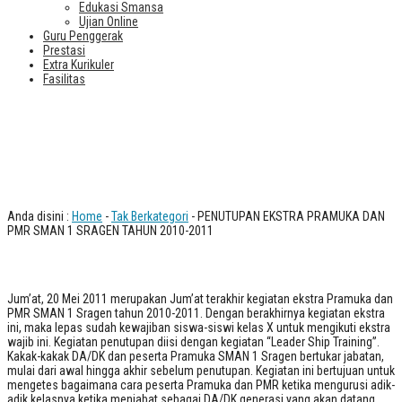
Edukasi Smansa
Ujian Online
Guru Penggerak
Prestasi
Extra Kurikuler
Fasilitas
PENUTUPAN EKSTRA PRAMUKA DAN
PMR SMAN 1 SRAGEN TAHUN 2010-
2011
Anda disini :
Home
-
Tak Berkategori
- PENUTUPAN EKSTRA PRAMUKA DAN
PMR SMAN 1 SRAGEN TAHUN 2010-2011
Jum’at, 20 Mei 2011 merupakan Jum’at terakhir kegiatan ekstra Pramuka dan
PMR SMAN 1 Sragen tahun 2010-2011. Dengan berakhirnya kegiatan ekstra
ini, maka lepas sudah kewajiban siswa-siswi kelas X untuk mengikuti ekstra
wajib ini. Kegiatan penutupan diisi dengan kegiatan “Leader Ship Training”.
Kakak-kakak DA/DK dan peserta Pramuka SMAN 1 Sragen bertukar jabatan,
mulai dari awal hingga akhir sebelum penutupan. Kegiatan ini bertujuan untuk
mengetes bagaimana cara peserta Pramuka dan PMR ketika mengurusi adik-
adik kelasnya ketika menjabat sebagai DA/DK generasi yang akan datang,