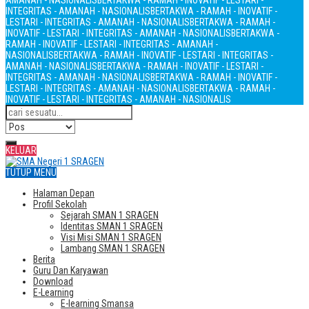
AMANAH - NASIONALIS
BERTAKWA - RAMAH - INOVATIF - LESTARI -
INTEGRITAS - AMANAH - NASIONALIS
BERTAKWA - RAMAH - INOVATIF -
LESTARI - INTEGRITAS - AMANAH - NASIONALIS
BERTAKWA - RAMAH -
INOVATIF - LESTARI - INTEGRITAS - AMANAH - NASIONALIS
BERTAKWA -
RAMAH - INOVATIF - LESTARI - INTEGRITAS - AMANAH -
NASIONALIS
BERTAKWA - RAMAH - INOVATIF - LESTARI - INTEGRITAS -
AMANAH - NASIONALIS
BERTAKWA - RAMAH - INOVATIF - LESTARI -
INTEGRITAS - AMANAH - NASIONALIS
BERTAKWA - RAMAH - INOVATIF -
LESTARI - INTEGRITAS - AMANAH - NASIONALIS
BERTAKWA - RAMAH -
INOVATIF - LESTARI - INTEGRITAS - AMANAH - NASIONALIS
KELUAR
TUTUP MENU
Halaman Depan
Profil Sekolah
Sejarah SMAN 1 SRAGEN
Identitas SMAN 1 SRAGEN
Visi Misi SMAN 1 SRAGEN
Lambang SMAN 1 SRAGEN
Berita
Guru Dan Karyawan
Download
E-Learning
E-learning Smansa