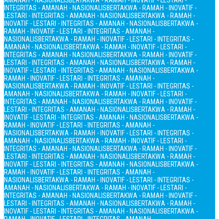
AMANAH - NASIONALIS
BERTAKWA - RAMAH - INOVATIF - LESTARI -
INTEGRITAS - AMANAH - NASIONALIS
BERTAKWA - RAMAH - INOVATIF -
LESTARI - INTEGRITAS - AMANAH - NASIONALIS
BERTAKWA - RAMAH -
INOVATIF - LESTARI - INTEGRITAS - AMANAH - NASIONALIS
BERTAKWA -
RAMAH - INOVATIF - LESTARI - INTEGRITAS - AMANAH -
NASIONALIS
BERTAKWA - RAMAH - INOVATIF - LESTARI - INTEGRITAS -
AMANAH - NASIONALIS
BERTAKWA - RAMAH - INOVATIF - LESTARI -
INTEGRITAS - AMANAH - NASIONALIS
BERTAKWA - RAMAH - INOVATIF -
LESTARI - INTEGRITAS - AMANAH - NASIONALIS
BERTAKWA - RAMAH -
INOVATIF - LESTARI - INTEGRITAS - AMANAH - NASIONALIS
BERTAKWA -
RAMAH - INOVATIF - LESTARI - INTEGRITAS - AMANAH -
NASIONALIS
BERTAKWA - RAMAH - INOVATIF - LESTARI - INTEGRITAS -
AMANAH - NASIONALIS
BERTAKWA - RAMAH - INOVATIF - LESTARI -
INTEGRITAS - AMANAH - NASIONALIS
BERTAKWA - RAMAH - INOVATIF -
LESTARI - INTEGRITAS - AMANAH - NASIONALIS
BERTAKWA - RAMAH -
INOVATIF - LESTARI - INTEGRITAS - AMANAH - NASIONALIS
BERTAKWA -
RAMAH - INOVATIF - LESTARI - INTEGRITAS - AMANAH -
NASIONALIS
BERTAKWA - RAMAH - INOVATIF - LESTARI - INTEGRITAS -
AMANAH - NASIONALIS
BERTAKWA - RAMAH - INOVATIF - LESTARI -
INTEGRITAS - AMANAH - NASIONALIS
BERTAKWA - RAMAH - INOVATIF -
LESTARI - INTEGRITAS - AMANAH - NASIONALIS
BERTAKWA - RAMAH -
INOVATIF - LESTARI - INTEGRITAS - AMANAH - NASIONALIS
BERTAKWA -
RAMAH - INOVATIF - LESTARI - INTEGRITAS - AMANAH -
NASIONALIS
BERTAKWA - RAMAH - INOVATIF - LESTARI - INTEGRITAS -
AMANAH - NASIONALIS
BERTAKWA - RAMAH - INOVATIF - LESTARI -
INTEGRITAS - AMANAH - NASIONALIS
BERTAKWA - RAMAH - INOVATIF -
LESTARI - INTEGRITAS - AMANAH - NASIONALIS
BERTAKWA - RAMAH -
INOVATIF - LESTARI - INTEGRITAS - AMANAH - NASIONALIS
BERTAKWA -