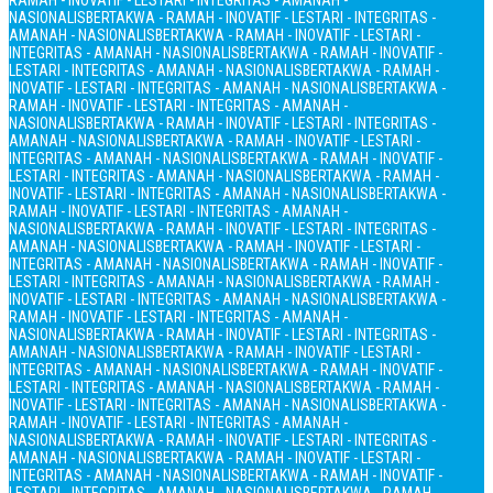
RAMAH - INOVATIF - LESTARI - INTEGRITAS - AMANAH -
NASIONALIS
BERTAKWA - RAMAH - INOVATIF - LESTARI - INTEGRITAS -
AMANAH - NASIONALIS
BERTAKWA - RAMAH - INOVATIF - LESTARI -
INTEGRITAS - AMANAH - NASIONALIS
BERTAKWA - RAMAH - INOVATIF -
LESTARI - INTEGRITAS - AMANAH - NASIONALIS
BERTAKWA - RAMAH -
INOVATIF - LESTARI - INTEGRITAS - AMANAH - NASIONALIS
BERTAKWA -
RAMAH - INOVATIF - LESTARI - INTEGRITAS - AMANAH -
NASIONALIS
BERTAKWA - RAMAH - INOVATIF - LESTARI - INTEGRITAS -
AMANAH - NASIONALIS
BERTAKWA - RAMAH - INOVATIF - LESTARI -
INTEGRITAS - AMANAH - NASIONALIS
BERTAKWA - RAMAH - INOVATIF -
LESTARI - INTEGRITAS - AMANAH - NASIONALIS
BERTAKWA - RAMAH -
INOVATIF - LESTARI - INTEGRITAS - AMANAH - NASIONALIS
BERTAKWA -
RAMAH - INOVATIF - LESTARI - INTEGRITAS - AMANAH -
NASIONALIS
BERTAKWA - RAMAH - INOVATIF - LESTARI - INTEGRITAS -
AMANAH - NASIONALIS
BERTAKWA - RAMAH - INOVATIF - LESTARI -
INTEGRITAS - AMANAH - NASIONALIS
BERTAKWA - RAMAH - INOVATIF -
LESTARI - INTEGRITAS - AMANAH - NASIONALIS
BERTAKWA - RAMAH -
INOVATIF - LESTARI - INTEGRITAS - AMANAH - NASIONALIS
BERTAKWA -
RAMAH - INOVATIF - LESTARI - INTEGRITAS - AMANAH -
NASIONALIS
BERTAKWA - RAMAH - INOVATIF - LESTARI - INTEGRITAS -
AMANAH - NASIONALIS
BERTAKWA - RAMAH - INOVATIF - LESTARI -
INTEGRITAS - AMANAH - NASIONALIS
BERTAKWA - RAMAH - INOVATIF -
LESTARI - INTEGRITAS - AMANAH - NASIONALIS
BERTAKWA - RAMAH -
INOVATIF - LESTARI - INTEGRITAS - AMANAH - NASIONALIS
BERTAKWA -
RAMAH - INOVATIF - LESTARI - INTEGRITAS - AMANAH -
NASIONALIS
BERTAKWA - RAMAH - INOVATIF - LESTARI - INTEGRITAS -
AMANAH - NASIONALIS
BERTAKWA - RAMAH - INOVATIF - LESTARI -
INTEGRITAS - AMANAH - NASIONALIS
BERTAKWA - RAMAH - INOVATIF -