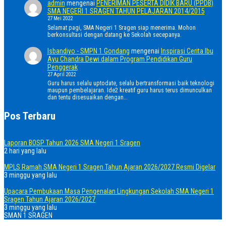
admin
mengenai
PENERIMAN PESERTA DIDIK BARU (PPDB)
SMA NEGERI 1 SRAGEN TAHUN PELAJARAN 2014/2015
27 Mei 2022
Selamat pagi, SMA Negeri 1 Sragen siap menerima. Mohon
berkonsultasi dengan datang ke Sekolah secepanya.
Isbandiyo - SMPN 1 Gondang
mengenai
Inspirasi Cerita Ibu
Ayu Chandra Dewi dalam Program Pendidikan Guru
Penggerak
27 April 2022
Guru harus selalu uptodate, selalu bertransformasi baik teknologi
maupun pembelajaran. Ide2 kreatif guru harus terus dimunculkan
dan tentu disesuaikan dengan…
Pos Terbaru
Laporan BOSP Tahun 2026 SMA Negeri 1 Sragen
2 hari yang lalu
MPLS Ramah SMA Negeri 1 Sragen Tahun Ajaran 2026/2027 Resmi Digelar
3 minggu yang lalu
Upacara Pembukaan Masa Pengenalan Lingkungan Sekolah SMA Negeri 1
Sragen Tahun Ajaran 2026/2027
3 minggu yang lalu
SMAN 1 SRAGEN
Home