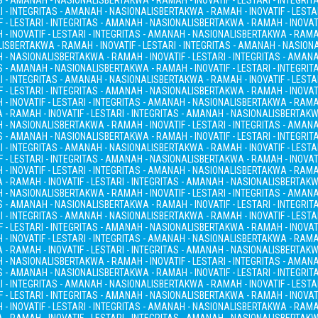
AS - AMANAH - NASIONALIS
BERTAKWA - RAMAH - INOVATIF - LESTARI - INTEGRI
I - INTEGRITAS - AMANAH - NASIONALIS
BERTAKWA - RAMAH - INOVATIF - LESTA
 - LESTARI - INTEGRITAS - AMANAH - NASIONALIS
BERTAKWA - RAMAH - INOVATI
- INOVATIF - LESTARI - INTEGRITAS - AMANAH - NASIONALIS
BERTAKWA - RAMAH
LIS
BERTAKWA - RAMAH - INOVATIF - LESTARI - INTEGRITAS - AMANAH - NASION
H - NASIONALIS
BERTAKWA - RAMAH - INOVATIF - LESTARI - INTEGRITAS - AMAN
AS - AMANAH - NASIONALIS
BERTAKWA - RAMAH - INOVATIF - LESTARI - INTEGRI
I - INTEGRITAS - AMANAH - NASIONALIS
BERTAKWA - RAMAH - INOVATIF - LESTA
 - LESTARI - INTEGRITAS - AMANAH - NASIONALIS
BERTAKWA - RAMAH - INOVATI
- INOVATIF - LESTARI - INTEGRITAS - AMANAH - NASIONALIS
BERTAKWA - RAMAH
- RAMAH - INOVATIF - LESTARI - INTEGRITAS - AMANAH - NASIONALIS
BERTAKWA
H - NASIONALIS
BERTAKWA - RAMAH - INOVATIF - LESTARI - INTEGRITAS - AMAN
AS - AMANAH - NASIONALIS
BERTAKWA - RAMAH - INOVATIF - LESTARI - INTEGRI
I - INTEGRITAS - AMANAH - NASIONALIS
BERTAKWA - RAMAH - INOVATIF - LESTA
 - LESTARI - INTEGRITAS - AMANAH - NASIONALIS
BERTAKWA - RAMAH - INOVATI
- INOVATIF - LESTARI - INTEGRITAS - AMANAH - NASIONALIS
BERTAKWA - RAMAH
- RAMAH - INOVATIF - LESTARI - INTEGRITAS - AMANAH - NASIONALIS
BERTAKWA
H - NASIONALIS
BERTAKWA - RAMAH - INOVATIF - LESTARI - INTEGRITAS - AMAN
AS - AMANAH - NASIONALIS
BERTAKWA - RAMAH - INOVATIF - LESTARI - INTEGRI
I - INTEGRITAS - AMANAH - NASIONALIS
BERTAKWA - RAMAH - INOVATIF - LESTA
 - LESTARI - INTEGRITAS - AMANAH - NASIONALIS
BERTAKWA - RAMAH - INOVATI
- INOVATIF - LESTARI - INTEGRITAS - AMANAH - NASIONALIS
BERTAKWA - RAMAH
- RAMAH - INOVATIF - LESTARI - INTEGRITAS - AMANAH - NASIONALIS
BERTAKWA
H - NASIONALIS
BERTAKWA - RAMAH - INOVATIF - LESTARI - INTEGRITAS - AMAN
AS - AMANAH - NASIONALIS
BERTAKWA - RAMAH - INOVATIF - LESTARI - INTEGRI
I - INTEGRITAS - AMANAH - NASIONALIS
BERTAKWA - RAMAH - INOVATIF - LESTA
 - LESTARI - INTEGRITAS - AMANAH - NASIONALIS
BERTAKWA - RAMAH - INOVATI
- INOVATIF - LESTARI - INTEGRITAS - AMANAH - NASIONALIS
BERTAKWA - RAMAH