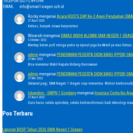
TELEPON
(0271) 891096
EMAIL
info@sman1sragen.sch.id
Rocky
mengenai
Acara ROOTS DAY Ke-2 Agen Perubahan SMA 
27 April 2025
Kelass, banyak siswa berprestasi
Winarsih
mengenai
DIMAS WIDHI ALUMNI SMA NEGERI 1 SRA
5 Oktober 2022
Mantap keren poll smoga putra sy nyusul juga ke Akmil ya mas Dimas..
admin
mengenai
PENERIMAN PESERTA DIDIK BARU (PPDB) SM
27 Mei 2022
Bisa menemui Wakil Kepala Bidang Kesiswaan.
admin
mengenai
PENERIMAN PESERTA DIDIK BARU (PPDB) SM
27 Mei 2022
Selamat pagi, SMA Negeri 1 Sragen siap menerima. Mohon berkonsult
Isbandiyo - SMPN 1 Gondang
mengenai
Inspirasi Cerita Ibu 
27 April 2022
Guru harus selalu uptodate, selalu bertransformasi baik teknologi ma
Pos Terbaru
Laporan BOSP Tahun 2026 SMA Negeri 1 Sragen