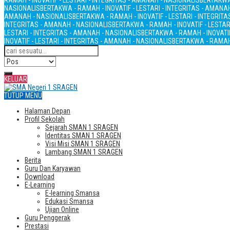
RAMAH - INOVATIF - LESTARI - INTEGRITAS - AMANAH - NASIONALIS
BERTAKWA 
NASIONALIS
BERTAKWA - RAMAH - INOVATIF - LESTARI - INTEGRITAS - AMANA
AMANAH - NASIONALIS
BERTAKWA - RAMAH - INOVATIF - LESTARI - INTEGRIT
INTEGRITAS - AMANAH - NASIONALIS
BERTAKWA - RAMAH - INOVATIF - LESTAR
LESTARI - INTEGRITAS - AMANAH - NASIONALIS
BERTAKWA - RAMAH - INOVATIF
INOVATIF - LESTARI - INTEGRITAS - AMANAH - NASIONALIS
BERTAKWA - RAMAH 
KELUAR
TUTUP MENU
Halaman Depan
Profil Sekolah
Sejarah SMAN 1 SRAGEN
Identitas SMAN 1 SRAGEN
Visi Misi SMAN 1 SRAGEN
Lambang SMAN 1 SRAGEN
Berita
Guru Dan Karyawan
Download
E-Learning
E-learning Smansa
Edukasi Smansa
Ujian Online
Guru Penggerak
Prestasi