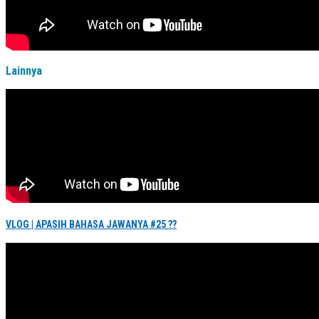
Lainnya
VLOG | APASIH BAHASA JAWANYA #25 ??