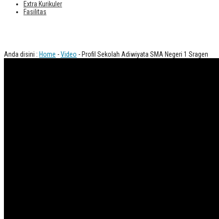
Extra Kurikuler
Fasilitas
Profil Sekolah Adiwiyata SMA Negeri 1
Anda disini :
Home
-
Video
- Profil Sekolah Adiwiyata SMA Negeri 1 Sragen