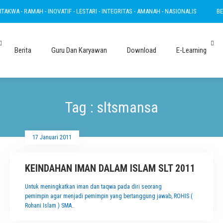
WA - RAMAH - INOVATIF - LESTARI - INTEGRITAS - AMANAH - NASIONALIS
BERTA
Berita
Guru Dan Karyawan
Download
E-Learning
Tag : sltsmansa
17 Januari 2011
KEINDAHAN IMAN DALAM ISLAM SLT 2011
Untuk meningkatkan iman dan taqwa pada diri seorang
pemimpin agar menjadi pemimpin yang bertanggung jawab, ROHIS (
Rohani Islam ) SMA..