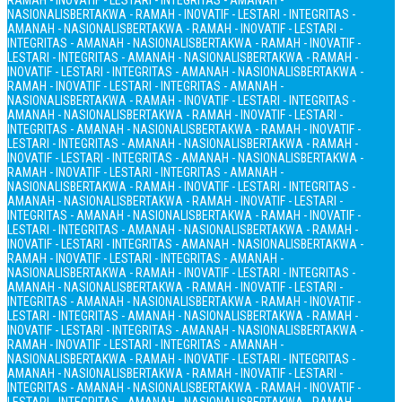
RAMAH - INOVATIF - LESTARI - INTEGRITAS - AMANAH -
NASIONALIS
BERTAKWA - RAMAH - INOVATIF - LESTARI - INTEGRITAS -
AMANAH - NASIONALIS
BERTAKWA - RAMAH - INOVATIF - LESTARI -
INTEGRITAS - AMANAH - NASIONALIS
BERTAKWA - RAMAH - INOVATIF -
LESTARI - INTEGRITAS - AMANAH - NASIONALIS
BERTAKWA - RAMAH -
INOVATIF - LESTARI - INTEGRITAS - AMANAH - NASIONALIS
BERTAKWA -
RAMAH - INOVATIF - LESTARI - INTEGRITAS - AMANAH -
NASIONALIS
BERTAKWA - RAMAH - INOVATIF - LESTARI - INTEGRITAS -
AMANAH - NASIONALIS
BERTAKWA - RAMAH - INOVATIF - LESTARI -
INTEGRITAS - AMANAH - NASIONALIS
BERTAKWA - RAMAH - INOVATIF -
LESTARI - INTEGRITAS - AMANAH - NASIONALIS
BERTAKWA - RAMAH -
INOVATIF - LESTARI - INTEGRITAS - AMANAH - NASIONALIS
BERTAKWA -
RAMAH - INOVATIF - LESTARI - INTEGRITAS - AMANAH -
NASIONALIS
BERTAKWA - RAMAH - INOVATIF - LESTARI - INTEGRITAS -
AMANAH - NASIONALIS
BERTAKWA - RAMAH - INOVATIF - LESTARI -
INTEGRITAS - AMANAH - NASIONALIS
BERTAKWA - RAMAH - INOVATIF -
LESTARI - INTEGRITAS - AMANAH - NASIONALIS
BERTAKWA - RAMAH -
INOVATIF - LESTARI - INTEGRITAS - AMANAH - NASIONALIS
BERTAKWA -
RAMAH - INOVATIF - LESTARI - INTEGRITAS - AMANAH -
NASIONALIS
BERTAKWA - RAMAH - INOVATIF - LESTARI - INTEGRITAS -
AMANAH - NASIONALIS
BERTAKWA - RAMAH - INOVATIF - LESTARI -
INTEGRITAS - AMANAH - NASIONALIS
BERTAKWA - RAMAH - INOVATIF -
LESTARI - INTEGRITAS - AMANAH - NASIONALIS
BERTAKWA - RAMAH -
INOVATIF - LESTARI - INTEGRITAS - AMANAH - NASIONALIS
BERTAKWA -
RAMAH - INOVATIF - LESTARI - INTEGRITAS - AMANAH -
NASIONALIS
BERTAKWA - RAMAH - INOVATIF - LESTARI - INTEGRITAS -
AMANAH - NASIONALIS
BERTAKWA - RAMAH - INOVATIF - LESTARI -
INTEGRITAS - AMANAH - NASIONALIS
BERTAKWA - RAMAH - INOVATIF -