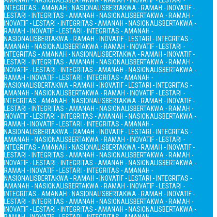
AMANAH - NASIONALIS
BERTAKWA - RAMAH - INOVATIF - LESTARI -
INTEGRITAS - AMANAH - NASIONALIS
BERTAKWA - RAMAH - INOVATIF -
LESTARI - INTEGRITAS - AMANAH - NASIONALIS
BERTAKWA - RAMAH -
INOVATIF - LESTARI - INTEGRITAS - AMANAH - NASIONALIS
BERTAKWA -
RAMAH - INOVATIF - LESTARI - INTEGRITAS - AMANAH -
NASIONALIS
BERTAKWA - RAMAH - INOVATIF - LESTARI - INTEGRITAS -
AMANAH - NASIONALIS
BERTAKWA - RAMAH - INOVATIF - LESTARI -
INTEGRITAS - AMANAH - NASIONALIS
BERTAKWA - RAMAH - INOVATIF -
LESTARI - INTEGRITAS - AMANAH - NASIONALIS
BERTAKWA - RAMAH -
INOVATIF - LESTARI - INTEGRITAS - AMANAH - NASIONALIS
BERTAKWA -
RAMAH - INOVATIF - LESTARI - INTEGRITAS - AMANAH -
NASIONALIS
BERTAKWA - RAMAH - INOVATIF - LESTARI - INTEGRITAS -
AMANAH - NASIONALIS
BERTAKWA - RAMAH - INOVATIF - LESTARI -
INTEGRITAS - AMANAH - NASIONALIS
BERTAKWA - RAMAH - INOVATIF -
LESTARI - INTEGRITAS - AMANAH - NASIONALIS
BERTAKWA - RAMAH -
INOVATIF - LESTARI - INTEGRITAS - AMANAH - NASIONALIS
BERTAKWA -
RAMAH - INOVATIF - LESTARI - INTEGRITAS - AMANAH -
NASIONALIS
BERTAKWA - RAMAH - INOVATIF - LESTARI - INTEGRITAS -
AMANAH - NASIONALIS
BERTAKWA - RAMAH - INOVATIF - LESTARI -
INTEGRITAS - AMANAH - NASIONALIS
BERTAKWA - RAMAH - INOVATIF -
LESTARI - INTEGRITAS - AMANAH - NASIONALIS
BERTAKWA - RAMAH -
INOVATIF - LESTARI - INTEGRITAS - AMANAH - NASIONALIS
BERTAKWA -
RAMAH - INOVATIF - LESTARI - INTEGRITAS - AMANAH -
NASIONALIS
BERTAKWA - RAMAH - INOVATIF - LESTARI - INTEGRITAS -
AMANAH - NASIONALIS
BERTAKWA - RAMAH - INOVATIF - LESTARI -
INTEGRITAS - AMANAH - NASIONALIS
BERTAKWA - RAMAH - INOVATIF -
LESTARI - INTEGRITAS - AMANAH - NASIONALIS
BERTAKWA - RAMAH -
INOVATIF - LESTARI - INTEGRITAS - AMANAH - NASIONALIS
BERTAKWA -