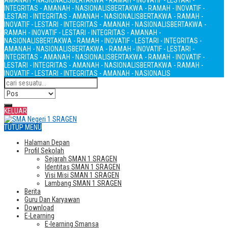
AMANAH - NASIONALIS
BERTAKWA - RAMAH - INOVATIF - LESTARI -
INTEGRITAS - AMANAH - NASIONALIS
BERTAKWA - RAMAH - INOVATIF -
LESTARI - INTEGRITAS - AMANAH - NASIONALIS
BERTAKWA - RAMAH -
INOVATIF - LESTARI - INTEGRITAS - AMANAH - NASIONALIS
BERTAKWA -
RAMAH - INOVATIF - LESTARI - INTEGRITAS - AMANAH -
NASIONALIS
BERTAKWA - RAMAH - INOVATIF - LESTARI - INTEGRITAS -
AMANAH - NASIONALIS
BERTAKWA - RAMAH - INOVATIF - LESTARI -
INTEGRITAS - AMANAH - NASIONALIS
BERTAKWA - RAMAH - INOVATIF -
LESTARI - INTEGRITAS - AMANAH - NASIONALIS
BERTAKWA - RAMAH -
INOVATIF - LESTARI - INTEGRITAS - AMANAH - NASIONALIS
KELUAR
TUTUP MENU
Halaman Depan
Profil Sekolah
Sejarah SMAN 1 SRAGEN
Identitas SMAN 1 SRAGEN
Visi Misi SMAN 1 SRAGEN
Lambang SMAN 1 SRAGEN
Berita
Guru Dan Karyawan
Download
E-Learning
E-learning Smansa