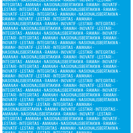
AMANAH - NASIONALIS
BERTAKWA - RAMAH - INOVATIF - LESTARI -
INTEGRITAS - AMANAH - NASIONALIS
BERTAKWA - RAMAH - INOVATIF -
LESTARI - INTEGRITAS - AMANAH - NASIONALIS
BERTAKWA - RAMAH -
INOVATIF - LESTARI - INTEGRITAS - AMANAH - NASIONALIS
BERTAKWA -
RAMAH - INOVATIF - LESTARI - INTEGRITAS - AMANAH -
NASIONALIS
BERTAKWA - RAMAH - INOVATIF - LESTARI - INTEGRITAS -
AMANAH - NASIONALIS
BERTAKWA - RAMAH - INOVATIF - LESTARI -
INTEGRITAS - AMANAH - NASIONALIS
BERTAKWA - RAMAH - INOVATIF -
LESTARI - INTEGRITAS - AMANAH - NASIONALIS
BERTAKWA - RAMAH -
INOVATIF - LESTARI - INTEGRITAS - AMANAH - NASIONALIS
BERTAKWA -
RAMAH - INOVATIF - LESTARI - INTEGRITAS - AMANAH -
NASIONALIS
BERTAKWA - RAMAH - INOVATIF - LESTARI - INTEGRITAS -
AMANAH - NASIONALIS
BERTAKWA - RAMAH - INOVATIF - LESTARI -
INTEGRITAS - AMANAH - NASIONALIS
BERTAKWA - RAMAH - INOVATIF -
LESTARI - INTEGRITAS - AMANAH - NASIONALIS
BERTAKWA - RAMAH -
INOVATIF - LESTARI - INTEGRITAS - AMANAH - NASIONALIS
BERTAKWA -
RAMAH - INOVATIF - LESTARI - INTEGRITAS - AMANAH -
NASIONALIS
BERTAKWA - RAMAH - INOVATIF - LESTARI - INTEGRITAS -
AMANAH - NASIONALIS
BERTAKWA - RAMAH - INOVATIF - LESTARI -
INTEGRITAS - AMANAH - NASIONALIS
BERTAKWA - RAMAH - INOVATIF -
LESTARI - INTEGRITAS - AMANAH - NASIONALIS
BERTAKWA - RAMAH -
INOVATIF - LESTARI - INTEGRITAS - AMANAH - NASIONALIS
BERTAKWA -
RAMAH - INOVATIF - LESTARI - INTEGRITAS - AMANAH -
NASIONALIS
BERTAKWA - RAMAH - INOVATIF - LESTARI - INTEGRITAS -
AMANAH - NASIONALIS
BERTAKWA - RAMAH - INOVATIF - LESTARI -
INTEGRITAS - AMANAH - NASIONALIS
BERTAKWA - RAMAH - INOVATIF -
LESTARI - INTEGRITAS - AMANAH - NASIONALIS
BERTAKWA - RAMAH -
INOVATIF - LESTARI - INTEGRITAS - AMANAH - NASIONALIS
BERTAKWA -