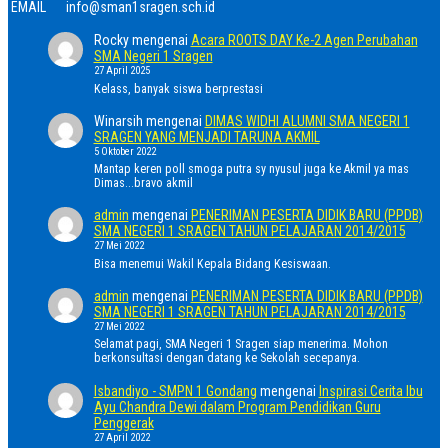
EMAIL
info@sman1sragen.sch.id
Rocky
mengenai
Acara ROOTS DAY Ke-2 Agen Perubahan
SMA Negeri 1 Sragen
27 April 2025
Kelass, banyak siswa berprestasi
Winarsih
mengenai
DIMAS WIDHI ALUMNI SMA NEGERI 1
SRAGEN YANG MENJADI TARUNA AKMIL
5 Oktober 2022
Mantap keren poll smoga putra sy nyusul juga ke Akmil ya mas
Dimas...bravo akmil
admin
mengenai
PENERIMAN PESERTA DIDIK BARU (PPDB)
SMA NEGERI 1 SRAGEN TAHUN PELAJARAN 2014/2015
27 Mei 2022
Bisa menemui Wakil Kepala Bidang Kesiswaan.
admin
mengenai
PENERIMAN PESERTA DIDIK BARU (PPDB)
SMA NEGERI 1 SRAGEN TAHUN PELAJARAN 2014/2015
27 Mei 2022
Selamat pagi, SMA Negeri 1 Sragen siap menerima. Mohon
berkonsultasi dengan datang ke Sekolah secepanya.
Isbandiyo - SMPN 1 Gondang
mengenai
Inspirasi Cerita Ibu
Ayu Chandra Dewi dalam Program Pendidikan Guru
Penggerak
27 April 2022