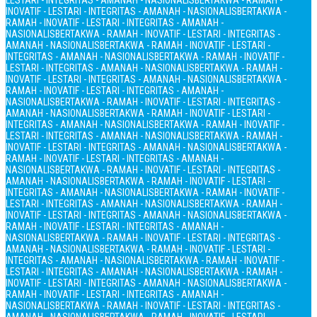
LESTARI - INTEGRITAS - AMANAH - NASIONALIS
BERTAKWA - RAMAH -
INOVATIF - LESTARI - INTEGRITAS - AMANAH - NASIONALIS
BERTAKWA -
RAMAH - INOVATIF - LESTARI - INTEGRITAS - AMANAH -
NASIONALIS
BERTAKWA - RAMAH - INOVATIF - LESTARI - INTEGRITAS -
AMANAH - NASIONALIS
BERTAKWA - RAMAH - INOVATIF - LESTARI -
INTEGRITAS - AMANAH - NASIONALIS
BERTAKWA - RAMAH - INOVATIF -
LESTARI - INTEGRITAS - AMANAH - NASIONALIS
BERTAKWA - RAMAH -
INOVATIF - LESTARI - INTEGRITAS - AMANAH - NASIONALIS
BERTAKWA -
RAMAH - INOVATIF - LESTARI - INTEGRITAS - AMANAH -
NASIONALIS
BERTAKWA - RAMAH - INOVATIF - LESTARI - INTEGRITAS -
AMANAH - NASIONALIS
BERTAKWA - RAMAH - INOVATIF - LESTARI -
INTEGRITAS - AMANAH - NASIONALIS
BERTAKWA - RAMAH - INOVATIF -
LESTARI - INTEGRITAS - AMANAH - NASIONALIS
BERTAKWA - RAMAH -
INOVATIF - LESTARI - INTEGRITAS - AMANAH - NASIONALIS
BERTAKWA -
RAMAH - INOVATIF - LESTARI - INTEGRITAS - AMANAH -
NASIONALIS
BERTAKWA - RAMAH - INOVATIF - LESTARI - INTEGRITAS -
AMANAH - NASIONALIS
BERTAKWA - RAMAH - INOVATIF - LESTARI -
INTEGRITAS - AMANAH - NASIONALIS
BERTAKWA - RAMAH - INOVATIF -
LESTARI - INTEGRITAS - AMANAH - NASIONALIS
BERTAKWA - RAMAH -
INOVATIF - LESTARI - INTEGRITAS - AMANAH - NASIONALIS
BERTAKWA -
RAMAH - INOVATIF - LESTARI - INTEGRITAS - AMANAH -
NASIONALIS
BERTAKWA - RAMAH - INOVATIF - LESTARI - INTEGRITAS -
AMANAH - NASIONALIS
BERTAKWA - RAMAH - INOVATIF - LESTARI -
INTEGRITAS - AMANAH - NASIONALIS
BERTAKWA - RAMAH - INOVATIF -
LESTARI - INTEGRITAS - AMANAH - NASIONALIS
BERTAKWA - RAMAH -
INOVATIF - LESTARI - INTEGRITAS - AMANAH - NASIONALIS
BERTAKWA -
RAMAH - INOVATIF - LESTARI - INTEGRITAS - AMANAH -
NASIONALIS
BERTAKWA - RAMAH - INOVATIF - LESTARI - INTEGRITAS -