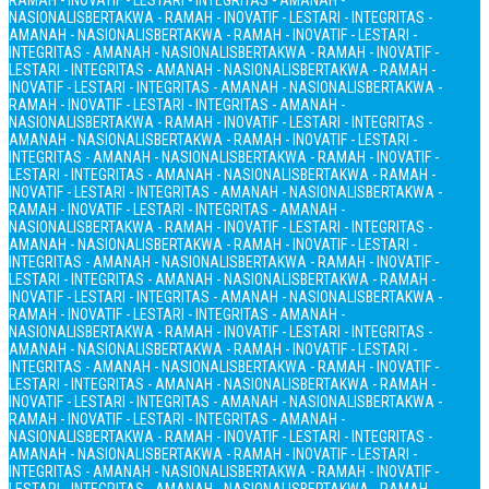
RAMAH - INOVATIF - LESTARI - INTEGRITAS - AMANAH -
NASIONALIS
BERTAKWA - RAMAH - INOVATIF - LESTARI - INTEGRITAS -
AMANAH - NASIONALIS
BERTAKWA - RAMAH - INOVATIF - LESTARI -
INTEGRITAS - AMANAH - NASIONALIS
BERTAKWA - RAMAH - INOVATIF -
LESTARI - INTEGRITAS - AMANAH - NASIONALIS
BERTAKWA - RAMAH -
INOVATIF - LESTARI - INTEGRITAS - AMANAH - NASIONALIS
BERTAKWA -
RAMAH - INOVATIF - LESTARI - INTEGRITAS - AMANAH -
NASIONALIS
BERTAKWA - RAMAH - INOVATIF - LESTARI - INTEGRITAS -
AMANAH - NASIONALIS
BERTAKWA - RAMAH - INOVATIF - LESTARI -
INTEGRITAS - AMANAH - NASIONALIS
BERTAKWA - RAMAH - INOVATIF -
LESTARI - INTEGRITAS - AMANAH - NASIONALIS
BERTAKWA - RAMAH -
INOVATIF - LESTARI - INTEGRITAS - AMANAH - NASIONALIS
BERTAKWA -
RAMAH - INOVATIF - LESTARI - INTEGRITAS - AMANAH -
NASIONALIS
BERTAKWA - RAMAH - INOVATIF - LESTARI - INTEGRITAS -
AMANAH - NASIONALIS
BERTAKWA - RAMAH - INOVATIF - LESTARI -
INTEGRITAS - AMANAH - NASIONALIS
BERTAKWA - RAMAH - INOVATIF -
LESTARI - INTEGRITAS - AMANAH - NASIONALIS
BERTAKWA - RAMAH -
INOVATIF - LESTARI - INTEGRITAS - AMANAH - NASIONALIS
BERTAKWA -
RAMAH - INOVATIF - LESTARI - INTEGRITAS - AMANAH -
NASIONALIS
BERTAKWA - RAMAH - INOVATIF - LESTARI - INTEGRITAS -
AMANAH - NASIONALIS
BERTAKWA - RAMAH - INOVATIF - LESTARI -
INTEGRITAS - AMANAH - NASIONALIS
BERTAKWA - RAMAH - INOVATIF -
LESTARI - INTEGRITAS - AMANAH - NASIONALIS
BERTAKWA - RAMAH -
INOVATIF - LESTARI - INTEGRITAS - AMANAH - NASIONALIS
BERTAKWA -
RAMAH - INOVATIF - LESTARI - INTEGRITAS - AMANAH -
NASIONALIS
BERTAKWA - RAMAH - INOVATIF - LESTARI - INTEGRITAS -
AMANAH - NASIONALIS
BERTAKWA - RAMAH - INOVATIF - LESTARI -
INTEGRITAS - AMANAH - NASIONALIS
BERTAKWA - RAMAH - INOVATIF -