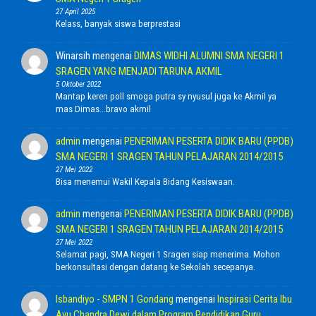
27 April 2025
Kelass, banyak siswa berprestasi
Winarsih
mengenai
DIMAS WIDHI ALUMNI SMA NEGERI 1
SRAGEN YANG MENJADI TARUNA AKMIL
5 Oktober 2022
Mantap keren poll smoga putra sy nyusul juga ke Akmil ya
mas Dimas...bravo akmil
admin
mengenai
PENERIMAN PESERTA DIDIK BARU (PPDB)
SMA NEGERI 1 SRAGEN TAHUN PELAJARAN 2014/2015
27 Mei 2022
Bisa menemui Wakil Kepala Bidang Kesiswaan.
admin
mengenai
PENERIMAN PESERTA DIDIK BARU (PPDB)
SMA NEGERI 1 SRAGEN TAHUN PELAJARAN 2014/2015
27 Mei 2022
Selamat pagi, SMA Negeri 1 Sragen siap menerima. Mohon
berkonsultasi dengan datang ke Sekolah secepanya.
Isbandiyo - SMPN 1 Gondang
mengenai
Inspirasi Cerita Ibu
Ayu Chandra Dewi dalam Program Pendidikan Guru