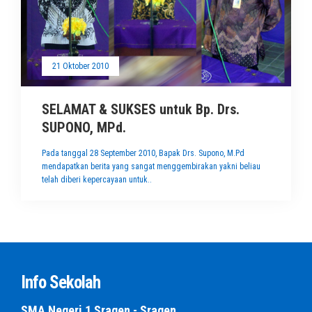
21 Oktober 2010
SELAMAT & SUKSES untuk Bp. Drs.
SUPONO, MPd.
Pada tanggal 28 September 2010, Bapak Drs. Supono, M.Pd
mendapatkan berita yang sangat menggembirakan yakni beliau
telah diberi kepercayaan untuk..
Info Sekolah
SMA Negeri 1 Sragen - Sragen