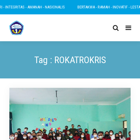
 INTEGRITAS - AMANAH - NASIONALIS
BERTAKWA - RAMAH - INOVATIF - LESTARI -
Tag : ROKATROKRIS