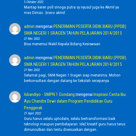
5 Oktober 2022
Mantap keren poll smoga putra sy nyusul juga ke Akmil ya
mas Dimas...bravo akmil
admin
mengenai
PENERIMAN PESERTA DIDIK BARU (PPDB)
SMA NEGERI 1 SRAGEN TAHUN PELAJARAN 2014/2015
27 Mei 2022
Bisa menemui Wakil Kepala Bidang Kesiswaan.
admin
mengenai
PENERIMAN PESERTA DIDIK BARU (PPDB)
SMA NEGERI 1 SRAGEN TAHUN PELAJARAN 2014/2015
27 Mei 2022
Selamat pagi, SMA Negeri 1 Sragen siap menerima. Mohon
berkonsultasi dengan datang ke Sekolah secepanya.
Isbandiyo - SMPN 1 Gondang
mengenai
Inspirasi Cerita Ibu
Ayu Chandra Dewi dalam Program Pendidikan Guru
Penggerak
27 April 2022
Guru harus selalu uptodate, selalu bertransformasi baik
teknologi maupun pembelajaran. Ide2 kreatif guru harus terus
dimunculkan dan tentu disesuaikan dengan…