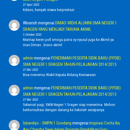
27 April 2025
Kelass, banyak siswa berprestasi
Winarsih
mengenai
DIMAS WIDHI ALUMNI SMA NEGERI 1
SRAGEN YANG MENJADI TARUNA AKMIL
5 Oktober 2022
Mantap keren poll smoga putra sy nyusul juga ke Akmil ya
mas Dimas...bravo akmil
admin
mengenai
PENERIMAN PESERTA DIDIK BARU (PPDB)
SMA NEGERI 1 SRAGEN TAHUN PELAJARAN 2014/2015
27 Mei 2022
Bisa menemui Wakil Kepala Bidang Kesiswaan.
admin
mengenai
PENERIMAN PESERTA DIDIK BARU (PPDB)
SMA NEGERI 1 SRAGEN TAHUN PELAJARAN 2014/2015
27 Mei 2022
Selamat pagi, SMA Negeri 1 Sragen siap menerima. Mohon
berkonsultasi dengan datang ke Sekolah secepanya.
Isbandiyo - SMPN 1 Gondang
mengenai
Inspirasi Cerita Ibu
Ayu Chandra Dewi dalam Program Pendidikan Guru