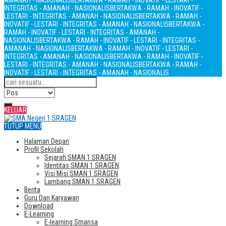
AMANAH - NASIONALIS
BERTAKWA - RAMAH - INOVATIF - LESTARI -
INTEGRITAS - AMANAH - NASIONALIS
BERTAKWA - RAMAH - INOVATIF -
LESTARI - INTEGRITAS - AMANAH - NASIONALIS
BERTAKWA - RAMAH -
INOVATIF - LESTARI - INTEGRITAS - AMANAH - NASIONALIS
BERTAKWA -
RAMAH - INOVATIF - LESTARI - INTEGRITAS - AMANAH -
NASIONALIS
BERTAKWA - RAMAH - INOVATIF - LESTARI - INTEGRITAS -
AMANAH - NASIONALIS
BERTAKWA - RAMAH - INOVATIF - LESTARI -
INTEGRITAS - AMANAH - NASIONALIS
BERTAKWA - RAMAH - INOVATIF -
LESTARI - INTEGRITAS - AMANAH - NASIONALIS
BERTAKWA - RAMAH -
INOVATIF - LESTARI - INTEGRITAS - AMANAH - NASIONALIS
KELUAR
TUTUP MENU
Halaman Depan
Profil Sekolah
Sejarah SMAN 1 SRAGEN
Identitas SMAN 1 SRAGEN
Visi Misi SMAN 1 SRAGEN
Lambang SMAN 1 SRAGEN
Berita
Guru Dan Karyawan
Download
E-Learning
E-learning Smansa