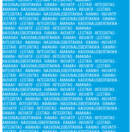
RAMAH - INOVATIF - LESTARI - INTEGRITAS - AMANAH -
NASIONALIS
BERTAKWA - RAMAH - INOVATIF - LESTARI - INTEGRITAS -
AMANAH - NASIONALIS
BERTAKWA - RAMAH - INOVATIF - LESTARI -
INTEGRITAS - AMANAH - NASIONALIS
BERTAKWA - RAMAH - INOVATIF -
LESTARI - INTEGRITAS - AMANAH - NASIONALIS
BERTAKWA - RAMAH -
INOVATIF - LESTARI - INTEGRITAS - AMANAH - NASIONALIS
BERTAKWA -
RAMAH - INOVATIF - LESTARI - INTEGRITAS - AMANAH -
NASIONALIS
BERTAKWA - RAMAH - INOVATIF - LESTARI - INTEGRITAS -
AMANAH - NASIONALIS
BERTAKWA - RAMAH - INOVATIF - LESTARI -
INTEGRITAS - AMANAH - NASIONALIS
BERTAKWA - RAMAH - INOVATIF -
LESTARI - INTEGRITAS - AMANAH - NASIONALIS
BERTAKWA - RAMAH -
INOVATIF - LESTARI - INTEGRITAS - AMANAH - NASIONALIS
BERTAKWA -
RAMAH - INOVATIF - LESTARI - INTEGRITAS - AMANAH -
NASIONALIS
BERTAKWA - RAMAH - INOVATIF - LESTARI - INTEGRITAS -
AMANAH - NASIONALIS
BERTAKWA - RAMAH - INOVATIF - LESTARI -
INTEGRITAS - AMANAH - NASIONALIS
BERTAKWA - RAMAH - INOVATIF -
LESTARI - INTEGRITAS - AMANAH - NASIONALIS
BERTAKWA - RAMAH -
INOVATIF - LESTARI - INTEGRITAS - AMANAH - NASIONALIS
BERTAKWA -
RAMAH - INOVATIF - LESTARI - INTEGRITAS - AMANAH -
NASIONALIS
BERTAKWA - RAMAH - INOVATIF - LESTARI - INTEGRITAS -
AMANAH - NASIONALIS
BERTAKWA - RAMAH - INOVATIF - LESTARI -
INTEGRITAS - AMANAH - NASIONALIS
BERTAKWA - RAMAH - INOVATIF -
LESTARI - INTEGRITAS - AMANAH - NASIONALIS
BERTAKWA - RAMAH -
INOVATIF - LESTARI - INTEGRITAS - AMANAH - NASIONALIS
BERTAKWA -
RAMAH - INOVATIF - LESTARI - INTEGRITAS - AMANAH -
NASIONALIS
BERTAKWA - RAMAH - INOVATIF - LESTARI - INTEGRITAS -
AMANAH - NASIONALIS
BERTAKWA - RAMAH - INOVATIF - LESTARI -
INTEGRITAS - AMANAH - NASIONALIS
BERTAKWA - RAMAH - INOVATIF -