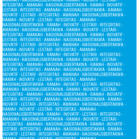
AMANAH - NASIONALIS
BERTAKWA - RAMAH - INOVATIF - LESTARI -
INTEGRITAS - AMANAH - NASIONALIS
BERTAKWA - RAMAH - INOVATIF -
LESTARI - INTEGRITAS - AMANAH - NASIONALIS
BERTAKWA - RAMAH -
INOVATIF - LESTARI - INTEGRITAS - AMANAH - NASIONALIS
BERTAKWA -
RAMAH - INOVATIF - LESTARI - INTEGRITAS - AMANAH -
NASIONALIS
BERTAKWA - RAMAH - INOVATIF - LESTARI - INTEGRITAS -
AMANAH - NASIONALIS
BERTAKWA - RAMAH - INOVATIF - LESTARI -
INTEGRITAS - AMANAH - NASIONALIS
BERTAKWA - RAMAH - INOVATIF -
LESTARI - INTEGRITAS - AMANAH - NASIONALIS
BERTAKWA - RAMAH -
INOVATIF - LESTARI - INTEGRITAS - AMANAH - NASIONALIS
BERTAKWA -
RAMAH - INOVATIF - LESTARI - INTEGRITAS - AMANAH -
NASIONALIS
BERTAKWA - RAMAH - INOVATIF - LESTARI - INTEGRITAS -
AMANAH - NASIONALIS
BERTAKWA - RAMAH - INOVATIF - LESTARI -
INTEGRITAS - AMANAH - NASIONALIS
BERTAKWA - RAMAH - INOVATIF -
LESTARI - INTEGRITAS - AMANAH - NASIONALIS
BERTAKWA - RAMAH -
INOVATIF - LESTARI - INTEGRITAS - AMANAH - NASIONALIS
BERTAKWA -
RAMAH - INOVATIF - LESTARI - INTEGRITAS - AMANAH -
NASIONALIS
BERTAKWA - RAMAH - INOVATIF - LESTARI - INTEGRITAS -
AMANAH - NASIONALIS
BERTAKWA - RAMAH - INOVATIF - LESTARI -
INTEGRITAS - AMANAH - NASIONALIS
BERTAKWA - RAMAH - INOVATIF -
LESTARI - INTEGRITAS - AMANAH - NASIONALIS
BERTAKWA - RAMAH -
INOVATIF - LESTARI - INTEGRITAS - AMANAH - NASIONALIS
BERTAKWA -
RAMAH - INOVATIF - LESTARI - INTEGRITAS - AMANAH -
NASIONALIS
BERTAKWA - RAMAH - INOVATIF - LESTARI - INTEGRITAS -
AMANAH - NASIONALIS
BERTAKWA - RAMAH - INOVATIF - LESTARI -
INTEGRITAS - AMANAH - NASIONALIS
BERTAKWA - RAMAH - INOVATIF -
LESTARI - INTEGRITAS - AMANAH - NASIONALIS
BERTAKWA - RAMAH -
INOVATIF - LESTARI - INTEGRITAS - AMANAH - NASIONALIS
BERTAKWA -