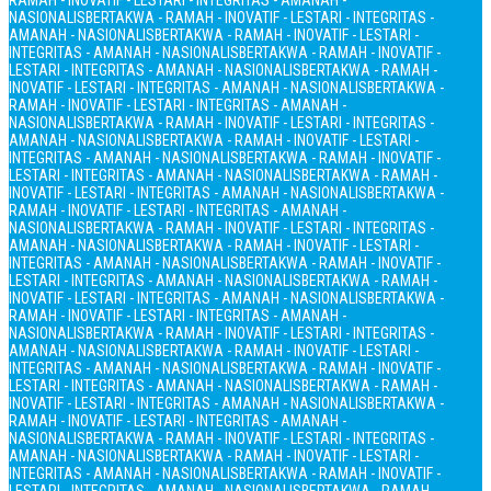
RAMAH - INOVATIF - LESTARI - INTEGRITAS - AMANAH -
NASIONALIS
BERTAKWA - RAMAH - INOVATIF - LESTARI - INTEGRITAS -
AMANAH - NASIONALIS
BERTAKWA - RAMAH - INOVATIF - LESTARI -
INTEGRITAS - AMANAH - NASIONALIS
BERTAKWA - RAMAH - INOVATIF -
LESTARI - INTEGRITAS - AMANAH - NASIONALIS
BERTAKWA - RAMAH -
INOVATIF - LESTARI - INTEGRITAS - AMANAH - NASIONALIS
BERTAKWA -
RAMAH - INOVATIF - LESTARI - INTEGRITAS - AMANAH -
NASIONALIS
BERTAKWA - RAMAH - INOVATIF - LESTARI - INTEGRITAS -
AMANAH - NASIONALIS
BERTAKWA - RAMAH - INOVATIF - LESTARI -
INTEGRITAS - AMANAH - NASIONALIS
BERTAKWA - RAMAH - INOVATIF -
LESTARI - INTEGRITAS - AMANAH - NASIONALIS
BERTAKWA - RAMAH -
INOVATIF - LESTARI - INTEGRITAS - AMANAH - NASIONALIS
BERTAKWA -
RAMAH - INOVATIF - LESTARI - INTEGRITAS - AMANAH -
NASIONALIS
BERTAKWA - RAMAH - INOVATIF - LESTARI - INTEGRITAS -
AMANAH - NASIONALIS
BERTAKWA - RAMAH - INOVATIF - LESTARI -
INTEGRITAS - AMANAH - NASIONALIS
BERTAKWA - RAMAH - INOVATIF -
LESTARI - INTEGRITAS - AMANAH - NASIONALIS
BERTAKWA - RAMAH -
INOVATIF - LESTARI - INTEGRITAS - AMANAH - NASIONALIS
BERTAKWA -
RAMAH - INOVATIF - LESTARI - INTEGRITAS - AMANAH -
NASIONALIS
BERTAKWA - RAMAH - INOVATIF - LESTARI - INTEGRITAS -
AMANAH - NASIONALIS
BERTAKWA - RAMAH - INOVATIF - LESTARI -
INTEGRITAS - AMANAH - NASIONALIS
BERTAKWA - RAMAH - INOVATIF -
LESTARI - INTEGRITAS - AMANAH - NASIONALIS
BERTAKWA - RAMAH -
INOVATIF - LESTARI - INTEGRITAS - AMANAH - NASIONALIS
BERTAKWA -
RAMAH - INOVATIF - LESTARI - INTEGRITAS - AMANAH -
NASIONALIS
BERTAKWA - RAMAH - INOVATIF - LESTARI - INTEGRITAS -
AMANAH - NASIONALIS
BERTAKWA - RAMAH - INOVATIF - LESTARI -
INTEGRITAS - AMANAH - NASIONALIS
BERTAKWA - RAMAH - INOVATIF -