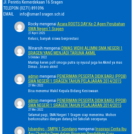
Jl. Perintis Kemerdekaan 16 Sragen
TELEPON
(0271) 891096
EMAIL
info@sman1sragen.sch.id
Rocky
mengenai
Acara ROOTS DAY Ke-2 Agen Perubahan
SMA Negeri 1 Sragen
27 April 2025
Kelass, banyak siswa berprestasi
Winarsih
mengenai
DIMAS WIDHI ALUMNI SMA NEGERI 1
SRAGEN YANG MENJADI TARUNA AKMIL
5 Oktober 2022
Mantap keren poll smoga putra sy nyusul juga ke Akmil ya mas
Dimas...bravo akmil
admin
mengenai
PENERIMAN PESERTA DIDIK BARU (PPDB)
SMA NEGERI 1 SRAGEN TAHUN PELAJARAN 2014/2015
27 Mei 2022
Bisa menemui Wakil Kepala Bidang Kesiswaan.
admin
mengenai
PENERIMAN PESERTA DIDIK BARU (PPDB)
SMA NEGERI 1 SRAGEN TAHUN PELAJARAN 2014/2015
27 Mei 2022
Selamat pagi, SMA Negeri 1 Sragen siap menerima. Mohon
berkonsultasi dengan datang ke Sekolah secepanya.
Isbandiyo - SMPN 1 Gondang
mengenai
Inspirasi Cerita Ibu
Ayu Chandra Dewi dalam Program Pendidikan Guru