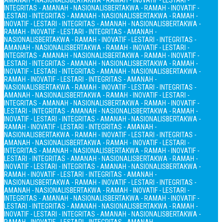
AMANAH - NASIONALIS
BERTAKWA - RAMAH - INOVATIF - LESTARI -
INTEGRITAS - AMANAH - NASIONALIS
BERTAKWA - RAMAH - INOVATIF -
LESTARI - INTEGRITAS - AMANAH - NASIONALIS
BERTAKWA - RAMAH -
INOVATIF - LESTARI - INTEGRITAS - AMANAH - NASIONALIS
BERTAKWA -
RAMAH - INOVATIF - LESTARI - INTEGRITAS - AMANAH -
NASIONALIS
BERTAKWA - RAMAH - INOVATIF - LESTARI - INTEGRITAS -
AMANAH - NASIONALIS
BERTAKWA - RAMAH - INOVATIF - LESTARI -
INTEGRITAS - AMANAH - NASIONALIS
BERTAKWA - RAMAH - INOVATIF -
LESTARI - INTEGRITAS - AMANAH - NASIONALIS
BERTAKWA - RAMAH -
INOVATIF - LESTARI - INTEGRITAS - AMANAH - NASIONALIS
BERTAKWA -
RAMAH - INOVATIF - LESTARI - INTEGRITAS - AMANAH -
NASIONALIS
BERTAKWA - RAMAH - INOVATIF - LESTARI - INTEGRITAS -
AMANAH - NASIONALIS
BERTAKWA - RAMAH - INOVATIF - LESTARI -
INTEGRITAS - AMANAH - NASIONALIS
BERTAKWA - RAMAH - INOVATIF -
LESTARI - INTEGRITAS - AMANAH - NASIONALIS
BERTAKWA - RAMAH -
INOVATIF - LESTARI - INTEGRITAS - AMANAH - NASIONALIS
BERTAKWA -
RAMAH - INOVATIF - LESTARI - INTEGRITAS - AMANAH -
NASIONALIS
BERTAKWA - RAMAH - INOVATIF - LESTARI - INTEGRITAS -
AMANAH - NASIONALIS
BERTAKWA - RAMAH - INOVATIF - LESTARI -
INTEGRITAS - AMANAH - NASIONALIS
BERTAKWA - RAMAH - INOVATIF -
LESTARI - INTEGRITAS - AMANAH - NASIONALIS
BERTAKWA - RAMAH -
INOVATIF - LESTARI - INTEGRITAS - AMANAH - NASIONALIS
BERTAKWA -
RAMAH - INOVATIF - LESTARI - INTEGRITAS - AMANAH -
NASIONALIS
BERTAKWA - RAMAH - INOVATIF - LESTARI - INTEGRITAS -
AMANAH - NASIONALIS
BERTAKWA - RAMAH - INOVATIF - LESTARI -
INTEGRITAS - AMANAH - NASIONALIS
BERTAKWA - RAMAH - INOVATIF -
LESTARI - INTEGRITAS - AMANAH - NASIONALIS
BERTAKWA - RAMAH -
INOVATIF - LESTARI - INTEGRITAS - AMANAH - NASIONALIS
BERTAKWA -