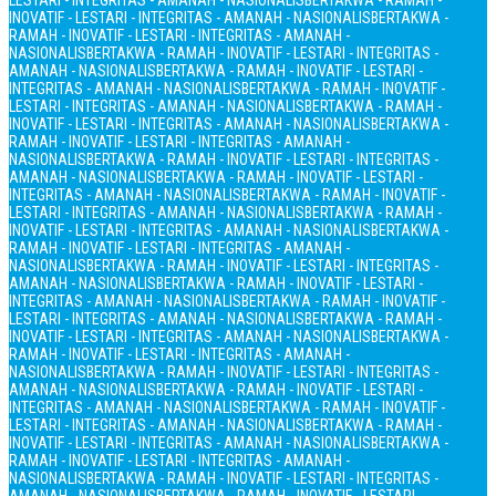
LESTARI - INTEGRITAS - AMANAH - NASIONALIS
BERTAKWA - RAMAH -
INOVATIF - LESTARI - INTEGRITAS - AMANAH - NASIONALIS
BERTAKWA -
RAMAH - INOVATIF - LESTARI - INTEGRITAS - AMANAH -
NASIONALIS
BERTAKWA - RAMAH - INOVATIF - LESTARI - INTEGRITAS -
AMANAH - NASIONALIS
BERTAKWA - RAMAH - INOVATIF - LESTARI -
INTEGRITAS - AMANAH - NASIONALIS
BERTAKWA - RAMAH - INOVATIF -
LESTARI - INTEGRITAS - AMANAH - NASIONALIS
BERTAKWA - RAMAH -
INOVATIF - LESTARI - INTEGRITAS - AMANAH - NASIONALIS
BERTAKWA -
RAMAH - INOVATIF - LESTARI - INTEGRITAS - AMANAH -
NASIONALIS
BERTAKWA - RAMAH - INOVATIF - LESTARI - INTEGRITAS -
AMANAH - NASIONALIS
BERTAKWA - RAMAH - INOVATIF - LESTARI -
INTEGRITAS - AMANAH - NASIONALIS
BERTAKWA - RAMAH - INOVATIF -
LESTARI - INTEGRITAS - AMANAH - NASIONALIS
BERTAKWA - RAMAH -
INOVATIF - LESTARI - INTEGRITAS - AMANAH - NASIONALIS
BERTAKWA -
RAMAH - INOVATIF - LESTARI - INTEGRITAS - AMANAH -
NASIONALIS
BERTAKWA - RAMAH - INOVATIF - LESTARI - INTEGRITAS -
AMANAH - NASIONALIS
BERTAKWA - RAMAH - INOVATIF - LESTARI -
INTEGRITAS - AMANAH - NASIONALIS
BERTAKWA - RAMAH - INOVATIF -
LESTARI - INTEGRITAS - AMANAH - NASIONALIS
BERTAKWA - RAMAH -
INOVATIF - LESTARI - INTEGRITAS - AMANAH - NASIONALIS
BERTAKWA -
RAMAH - INOVATIF - LESTARI - INTEGRITAS - AMANAH -
NASIONALIS
BERTAKWA - RAMAH - INOVATIF - LESTARI - INTEGRITAS -
AMANAH - NASIONALIS
BERTAKWA - RAMAH - INOVATIF - LESTARI -
INTEGRITAS - AMANAH - NASIONALIS
BERTAKWA - RAMAH - INOVATIF -
LESTARI - INTEGRITAS - AMANAH - NASIONALIS
BERTAKWA - RAMAH -
INOVATIF - LESTARI - INTEGRITAS - AMANAH - NASIONALIS
BERTAKWA -
RAMAH - INOVATIF - LESTARI - INTEGRITAS - AMANAH -
NASIONALIS
BERTAKWA - RAMAH - INOVATIF - LESTARI - INTEGRITAS -