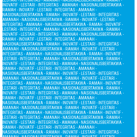
LESTARI - INTEGRITAS - AMANAH - NASIONALIS
BERTAKWA - RAMAH -
INOVATIF - LESTARI - INTEGRITAS - AMANAH - NASIONALIS
BERTAKWA -
RAMAH - INOVATIF - LESTARI - INTEGRITAS - AMANAH -
NASIONALIS
BERTAKWA - RAMAH - INOVATIF - LESTARI - INTEGRITAS -
AMANAH - NASIONALIS
BERTAKWA - RAMAH - INOVATIF - LESTARI -
INTEGRITAS - AMANAH - NASIONALIS
BERTAKWA - RAMAH - INOVATIF -
LESTARI - INTEGRITAS - AMANAH - NASIONALIS
BERTAKWA - RAMAH -
INOVATIF - LESTARI - INTEGRITAS - AMANAH - NASIONALIS
BERTAKWA -
RAMAH - INOVATIF - LESTARI - INTEGRITAS - AMANAH -
NASIONALIS
BERTAKWA - RAMAH - INOVATIF - LESTARI - INTEGRITAS -
AMANAH - NASIONALIS
BERTAKWA - RAMAH - INOVATIF - LESTARI -
INTEGRITAS - AMANAH - NASIONALIS
BERTAKWA - RAMAH - INOVATIF -
LESTARI - INTEGRITAS - AMANAH - NASIONALIS
BERTAKWA - RAMAH -
INOVATIF - LESTARI - INTEGRITAS - AMANAH - NASIONALIS
BERTAKWA -
RAMAH - INOVATIF - LESTARI - INTEGRITAS - AMANAH -
NASIONALIS
BERTAKWA - RAMAH - INOVATIF - LESTARI - INTEGRITAS -
AMANAH - NASIONALIS
BERTAKWA - RAMAH - INOVATIF - LESTARI -
INTEGRITAS - AMANAH - NASIONALIS
BERTAKWA - RAMAH - INOVATIF -
LESTARI - INTEGRITAS - AMANAH - NASIONALIS
BERTAKWA - RAMAH -
INOVATIF - LESTARI - INTEGRITAS - AMANAH - NASIONALIS
BERTAKWA -
RAMAH - INOVATIF - LESTARI - INTEGRITAS - AMANAH -
NASIONALIS
BERTAKWA - RAMAH - INOVATIF - LESTARI - INTEGRITAS -
AMANAH - NASIONALIS
BERTAKWA - RAMAH - INOVATIF - LESTARI -
INTEGRITAS - AMANAH - NASIONALIS
BERTAKWA - RAMAH - INOVATIF -
LESTARI - INTEGRITAS - AMANAH - NASIONALIS
BERTAKWA - RAMAH -
INOVATIF - LESTARI - INTEGRITAS - AMANAH - NASIONALIS
BERTAKWA -
RAMAH - INOVATIF - LESTARI - INTEGRITAS - AMANAH -
NASIONALIS
BERTAKWA - RAMAH - INOVATIF - LESTARI - INTEGRITAS -