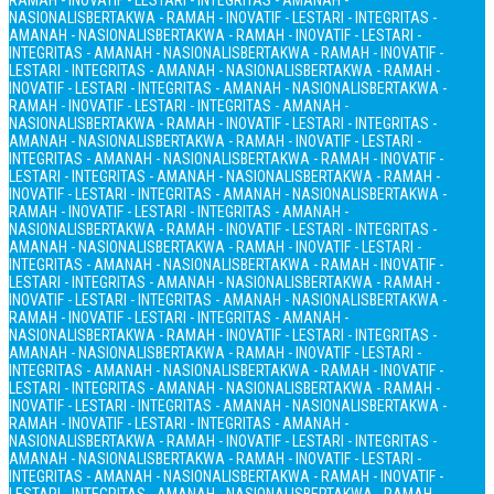
RAMAH - INOVATIF - LESTARI - INTEGRITAS - AMANAH -
NASIONALIS
BERTAKWA - RAMAH - INOVATIF - LESTARI - INTEGRITAS -
AMANAH - NASIONALIS
BERTAKWA - RAMAH - INOVATIF - LESTARI -
INTEGRITAS - AMANAH - NASIONALIS
BERTAKWA - RAMAH - INOVATIF -
LESTARI - INTEGRITAS - AMANAH - NASIONALIS
BERTAKWA - RAMAH -
INOVATIF - LESTARI - INTEGRITAS - AMANAH - NASIONALIS
BERTAKWA -
RAMAH - INOVATIF - LESTARI - INTEGRITAS - AMANAH -
NASIONALIS
BERTAKWA - RAMAH - INOVATIF - LESTARI - INTEGRITAS -
AMANAH - NASIONALIS
BERTAKWA - RAMAH - INOVATIF - LESTARI -
INTEGRITAS - AMANAH - NASIONALIS
BERTAKWA - RAMAH - INOVATIF -
LESTARI - INTEGRITAS - AMANAH - NASIONALIS
BERTAKWA - RAMAH -
INOVATIF - LESTARI - INTEGRITAS - AMANAH - NASIONALIS
BERTAKWA -
RAMAH - INOVATIF - LESTARI - INTEGRITAS - AMANAH -
NASIONALIS
BERTAKWA - RAMAH - INOVATIF - LESTARI - INTEGRITAS -
AMANAH - NASIONALIS
BERTAKWA - RAMAH - INOVATIF - LESTARI -
INTEGRITAS - AMANAH - NASIONALIS
BERTAKWA - RAMAH - INOVATIF -
LESTARI - INTEGRITAS - AMANAH - NASIONALIS
BERTAKWA - RAMAH -
INOVATIF - LESTARI - INTEGRITAS - AMANAH - NASIONALIS
BERTAKWA -
RAMAH - INOVATIF - LESTARI - INTEGRITAS - AMANAH -
NASIONALIS
BERTAKWA - RAMAH - INOVATIF - LESTARI - INTEGRITAS -
AMANAH - NASIONALIS
BERTAKWA - RAMAH - INOVATIF - LESTARI -
INTEGRITAS - AMANAH - NASIONALIS
BERTAKWA - RAMAH - INOVATIF -
LESTARI - INTEGRITAS - AMANAH - NASIONALIS
BERTAKWA - RAMAH -
INOVATIF - LESTARI - INTEGRITAS - AMANAH - NASIONALIS
BERTAKWA -
RAMAH - INOVATIF - LESTARI - INTEGRITAS - AMANAH -
NASIONALIS
BERTAKWA - RAMAH - INOVATIF - LESTARI - INTEGRITAS -
AMANAH - NASIONALIS
BERTAKWA - RAMAH - INOVATIF - LESTARI -
INTEGRITAS - AMANAH - NASIONALIS
BERTAKWA - RAMAH - INOVATIF -