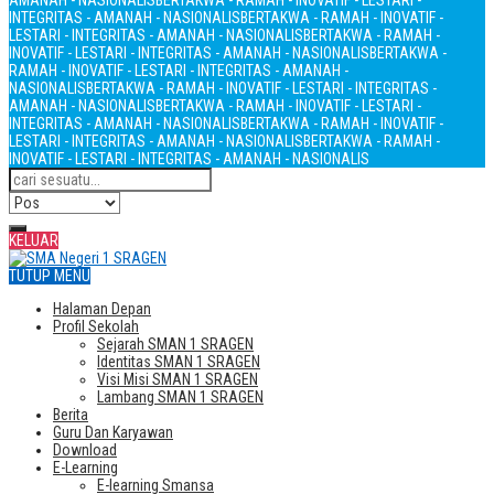
AMANAH - NASIONALIS
BERTAKWA - RAMAH - INOVATIF - LESTARI -
INTEGRITAS - AMANAH - NASIONALIS
BERTAKWA - RAMAH - INOVATIF -
LESTARI - INTEGRITAS - AMANAH - NASIONALIS
BERTAKWA - RAMAH -
INOVATIF - LESTARI - INTEGRITAS - AMANAH - NASIONALIS
BERTAKWA -
RAMAH - INOVATIF - LESTARI - INTEGRITAS - AMANAH -
NASIONALIS
BERTAKWA - RAMAH - INOVATIF - LESTARI - INTEGRITAS -
AMANAH - NASIONALIS
BERTAKWA - RAMAH - INOVATIF - LESTARI -
INTEGRITAS - AMANAH - NASIONALIS
BERTAKWA - RAMAH - INOVATIF -
LESTARI - INTEGRITAS - AMANAH - NASIONALIS
BERTAKWA - RAMAH -
INOVATIF - LESTARI - INTEGRITAS - AMANAH - NASIONALIS
KELUAR
TUTUP MENU
Halaman Depan
Profil Sekolah
Sejarah SMAN 1 SRAGEN
Identitas SMAN 1 SRAGEN
Visi Misi SMAN 1 SRAGEN
Lambang SMAN 1 SRAGEN
Berita
Guru Dan Karyawan
Download
E-Learning
E-learning Smansa