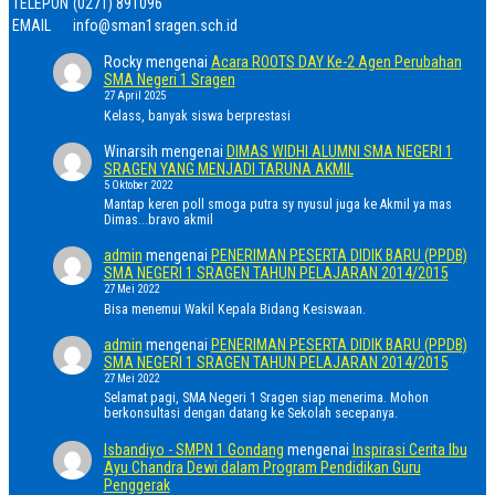
TELEPON
(0271) 891096
EMAIL
info@sman1sragen.sch.id
Rocky
mengenai
Acara ROOTS DAY Ke-2 Agen Perubahan
SMA Negeri 1 Sragen
27 April 2025
Kelass, banyak siswa berprestasi
Winarsih
mengenai
DIMAS WIDHI ALUMNI SMA NEGERI 1
SRAGEN YANG MENJADI TARUNA AKMIL
5 Oktober 2022
Mantap keren poll smoga putra sy nyusul juga ke Akmil ya mas
Dimas...bravo akmil
admin
mengenai
PENERIMAN PESERTA DIDIK BARU (PPDB)
SMA NEGERI 1 SRAGEN TAHUN PELAJARAN 2014/2015
27 Mei 2022
Bisa menemui Wakil Kepala Bidang Kesiswaan.
admin
mengenai
PENERIMAN PESERTA DIDIK BARU (PPDB)
SMA NEGERI 1 SRAGEN TAHUN PELAJARAN 2014/2015
27 Mei 2022
Selamat pagi, SMA Negeri 1 Sragen siap menerima. Mohon
berkonsultasi dengan datang ke Sekolah secepanya.
Isbandiyo - SMPN 1 Gondang
mengenai
Inspirasi Cerita Ibu
Ayu Chandra Dewi dalam Program Pendidikan Guru
Penggerak