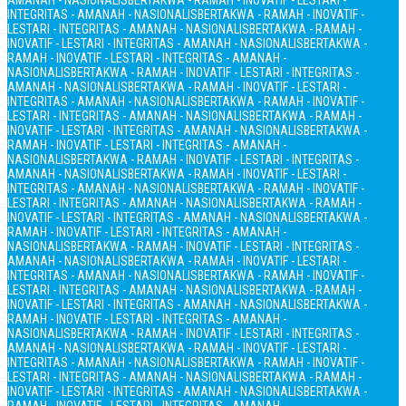
AMANAH - NASIONALIS
BERTAKWA - RAMAH - INOVATIF - LESTARI -
INTEGRITAS - AMANAH - NASIONALIS
BERTAKWA - RAMAH - INOVATIF -
LESTARI - INTEGRITAS - AMANAH - NASIONALIS
BERTAKWA - RAMAH -
INOVATIF - LESTARI - INTEGRITAS - AMANAH - NASIONALIS
BERTAKWA -
RAMAH - INOVATIF - LESTARI - INTEGRITAS - AMANAH -
NASIONALIS
BERTAKWA - RAMAH - INOVATIF - LESTARI - INTEGRITAS -
AMANAH - NASIONALIS
BERTAKWA - RAMAH - INOVATIF - LESTARI -
INTEGRITAS - AMANAH - NASIONALIS
BERTAKWA - RAMAH - INOVATIF -
LESTARI - INTEGRITAS - AMANAH - NASIONALIS
BERTAKWA - RAMAH -
INOVATIF - LESTARI - INTEGRITAS - AMANAH - NASIONALIS
BERTAKWA -
RAMAH - INOVATIF - LESTARI - INTEGRITAS - AMANAH -
NASIONALIS
BERTAKWA - RAMAH - INOVATIF - LESTARI - INTEGRITAS -
AMANAH - NASIONALIS
BERTAKWA - RAMAH - INOVATIF - LESTARI -
INTEGRITAS - AMANAH - NASIONALIS
BERTAKWA - RAMAH - INOVATIF -
LESTARI - INTEGRITAS - AMANAH - NASIONALIS
BERTAKWA - RAMAH -
INOVATIF - LESTARI - INTEGRITAS - AMANAH - NASIONALIS
BERTAKWA -
RAMAH - INOVATIF - LESTARI - INTEGRITAS - AMANAH -
NASIONALIS
BERTAKWA - RAMAH - INOVATIF - LESTARI - INTEGRITAS -
AMANAH - NASIONALIS
BERTAKWA - RAMAH - INOVATIF - LESTARI -
INTEGRITAS - AMANAH - NASIONALIS
BERTAKWA - RAMAH - INOVATIF -
LESTARI - INTEGRITAS - AMANAH - NASIONALIS
BERTAKWA - RAMAH -
INOVATIF - LESTARI - INTEGRITAS - AMANAH - NASIONALIS
BERTAKWA -
RAMAH - INOVATIF - LESTARI - INTEGRITAS - AMANAH -
NASIONALIS
BERTAKWA - RAMAH - INOVATIF - LESTARI - INTEGRITAS -
AMANAH - NASIONALIS
BERTAKWA - RAMAH - INOVATIF - LESTARI -
INTEGRITAS - AMANAH - NASIONALIS
BERTAKWA - RAMAH - INOVATIF -
LESTARI - INTEGRITAS - AMANAH - NASIONALIS
BERTAKWA - RAMAH -
INOVATIF - LESTARI - INTEGRITAS - AMANAH - NASIONALIS
BERTAKWA -