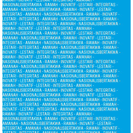
RAMAH - INOVATIF - LESTARI - INTEGRITAS - AMANAH -
NASIONALIS
BERTAKWA - RAMAH - INOVATIF - LESTARI - INTEGRITAS -
AMANAH - NASIONALIS
BERTAKWA - RAMAH - INOVATIF - LESTARI -
INTEGRITAS - AMANAH - NASIONALIS
BERTAKWA - RAMAH - INOVATIF -
LESTARI - INTEGRITAS - AMANAH - NASIONALIS
BERTAKWA - RAMAH -
INOVATIF - LESTARI - INTEGRITAS - AMANAH - NASIONALIS
BERTAKWA -
RAMAH - INOVATIF - LESTARI - INTEGRITAS - AMANAH -
NASIONALIS
BERTAKWA - RAMAH - INOVATIF - LESTARI - INTEGRITAS -
AMANAH - NASIONALIS
BERTAKWA - RAMAH - INOVATIF - LESTARI -
INTEGRITAS - AMANAH - NASIONALIS
BERTAKWA - RAMAH - INOVATIF -
LESTARI - INTEGRITAS - AMANAH - NASIONALIS
BERTAKWA - RAMAH -
INOVATIF - LESTARI - INTEGRITAS - AMANAH - NASIONALIS
BERTAKWA -
RAMAH - INOVATIF - LESTARI - INTEGRITAS - AMANAH -
NASIONALIS
BERTAKWA - RAMAH - INOVATIF - LESTARI - INTEGRITAS -
AMANAH - NASIONALIS
BERTAKWA - RAMAH - INOVATIF - LESTARI -
INTEGRITAS - AMANAH - NASIONALIS
BERTAKWA - RAMAH - INOVATIF -
LESTARI - INTEGRITAS - AMANAH - NASIONALIS
BERTAKWA - RAMAH -
INOVATIF - LESTARI - INTEGRITAS - AMANAH - NASIONALIS
BERTAKWA -
RAMAH - INOVATIF - LESTARI - INTEGRITAS - AMANAH -
NASIONALIS
BERTAKWA - RAMAH - INOVATIF - LESTARI - INTEGRITAS -
AMANAH - NASIONALIS
BERTAKWA - RAMAH - INOVATIF - LESTARI -
INTEGRITAS - AMANAH - NASIONALIS
BERTAKWA - RAMAH - INOVATIF -
LESTARI - INTEGRITAS - AMANAH - NASIONALIS
BERTAKWA - RAMAH -
INOVATIF - LESTARI - INTEGRITAS - AMANAH - NASIONALIS
BERTAKWA -
RAMAH - INOVATIF - LESTARI - INTEGRITAS - AMANAH -
NASIONALIS
BERTAKWA - RAMAH - INOVATIF - LESTARI - INTEGRITAS -
AMANAH - NASIONALIS
BERTAKWA - RAMAH - INOVATIF - LESTARI -
INTEGRITAS - AMANAH - NASIONALIS
BERTAKWA - RAMAH - INOVATIF -