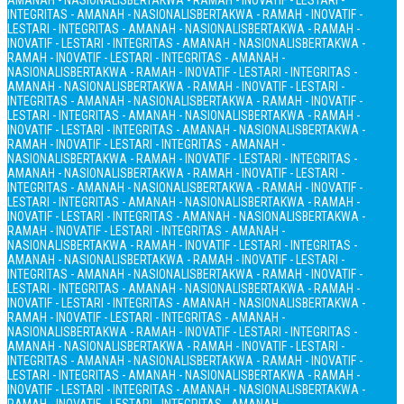
AMANAH - NASIONALIS
BERTAKWA - RAMAH - INOVATIF - LESTARI -
INTEGRITAS - AMANAH - NASIONALIS
BERTAKWA - RAMAH - INOVATIF -
LESTARI - INTEGRITAS - AMANAH - NASIONALIS
BERTAKWA - RAMAH -
INOVATIF - LESTARI - INTEGRITAS - AMANAH - NASIONALIS
BERTAKWA -
RAMAH - INOVATIF - LESTARI - INTEGRITAS - AMANAH -
NASIONALIS
BERTAKWA - RAMAH - INOVATIF - LESTARI - INTEGRITAS -
AMANAH - NASIONALIS
BERTAKWA - RAMAH - INOVATIF - LESTARI -
INTEGRITAS - AMANAH - NASIONALIS
BERTAKWA - RAMAH - INOVATIF -
LESTARI - INTEGRITAS - AMANAH - NASIONALIS
BERTAKWA - RAMAH -
INOVATIF - LESTARI - INTEGRITAS - AMANAH - NASIONALIS
BERTAKWA -
RAMAH - INOVATIF - LESTARI - INTEGRITAS - AMANAH -
NASIONALIS
BERTAKWA - RAMAH - INOVATIF - LESTARI - INTEGRITAS -
AMANAH - NASIONALIS
BERTAKWA - RAMAH - INOVATIF - LESTARI -
INTEGRITAS - AMANAH - NASIONALIS
BERTAKWA - RAMAH - INOVATIF -
LESTARI - INTEGRITAS - AMANAH - NASIONALIS
BERTAKWA - RAMAH -
INOVATIF - LESTARI - INTEGRITAS - AMANAH - NASIONALIS
BERTAKWA -
RAMAH - INOVATIF - LESTARI - INTEGRITAS - AMANAH -
NASIONALIS
BERTAKWA - RAMAH - INOVATIF - LESTARI - INTEGRITAS -
AMANAH - NASIONALIS
BERTAKWA - RAMAH - INOVATIF - LESTARI -
INTEGRITAS - AMANAH - NASIONALIS
BERTAKWA - RAMAH - INOVATIF -
LESTARI - INTEGRITAS - AMANAH - NASIONALIS
BERTAKWA - RAMAH -
INOVATIF - LESTARI - INTEGRITAS - AMANAH - NASIONALIS
BERTAKWA -
RAMAH - INOVATIF - LESTARI - INTEGRITAS - AMANAH -
NASIONALIS
BERTAKWA - RAMAH - INOVATIF - LESTARI - INTEGRITAS -
AMANAH - NASIONALIS
BERTAKWA - RAMAH - INOVATIF - LESTARI -
INTEGRITAS - AMANAH - NASIONALIS
BERTAKWA - RAMAH - INOVATIF -
LESTARI - INTEGRITAS - AMANAH - NASIONALIS
BERTAKWA - RAMAH -
INOVATIF - LESTARI - INTEGRITAS - AMANAH - NASIONALIS
BERTAKWA -