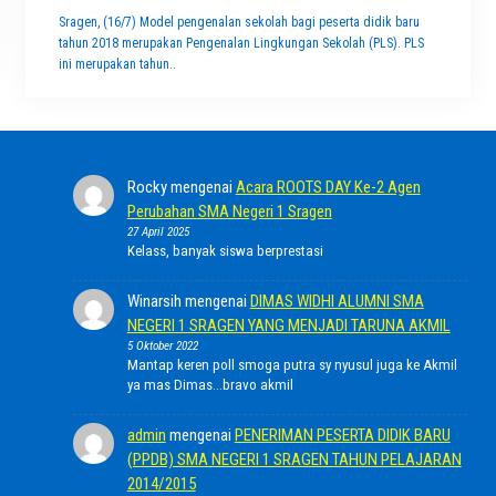
Sragen, (16/7) Model pengenalan sekolah bagi peserta didik baru
tahun 2018 merupakan Pengenalan Lingkungan Sekolah (PLS). PLS
ini merupakan tahun..
Rocky
mengenai
Acara ROOTS DAY Ke-2 Agen
Perubahan SMA Negeri 1 Sragen
27 April 2025
Kelass, banyak siswa berprestasi
Winarsih
mengenai
DIMAS WIDHI ALUMNI SMA
NEGERI 1 SRAGEN YANG MENJADI TARUNA AKMIL
5 Oktober 2022
Mantap keren poll smoga putra sy nyusul juga ke Akmil
ya mas Dimas...bravo akmil
admin
mengenai
PENERIMAN PESERTA DIDIK BARU
(PPDB) SMA NEGERI 1 SRAGEN TAHUN PELAJARAN
2014/2015