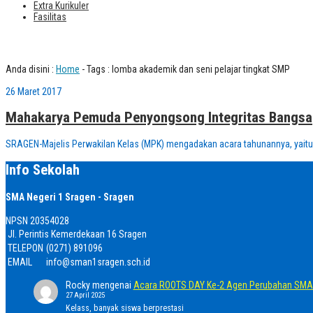
Extra Kurikuler
Fasilitas
Tag : lomba akademik dan seni pelajar tingkat SMP
Anda disini :
Home
-
Tags : lomba akademik dan seni pelajar tingkat SMP
26 Maret 2017
Mahakarya Pemuda Penyongsong Integritas Bangsa
SRAGEN-Majelis Perwakilan Kelas (MPK) mengadakan acara tahunannya, yaitu 
Info Sekolah
SMA Negeri 1 Sragen - Sragen
NPSN
20354028
Jl. Perintis Kemerdekaan 16 Sragen
TELEPON
(0271) 891096
EMAIL
info@sman1sragen.sch.id
Rocky
mengenai
Acara ROOTS DAY Ke-2 Agen Perubahan SMA 
27 April 2025
Kelass, banyak siswa berprestasi