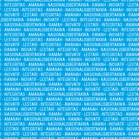
AS - AMANAH - NASIONALIS
BERTAKWA - RAMAH - INOVATIF - LESTARI - INTEGRI
I - INTEGRITAS - AMANAH - NASIONALIS
BERTAKWA - RAMAH - INOVATIF - LESTA
 - LESTARI - INTEGRITAS - AMANAH - NASIONALIS
BERTAKWA - RAMAH - INOVATI
- INOVATIF - LESTARI - INTEGRITAS - AMANAH - NASIONALIS
BERTAKWA - RAMAH
LIS
BERTAKWA - RAMAH - INOVATIF - LESTARI - INTEGRITAS - AMANAH - NASION
H - NASIONALIS
BERTAKWA - RAMAH - INOVATIF - LESTARI - INTEGRITAS - AMAN
AS - AMANAH - NASIONALIS
BERTAKWA - RAMAH - INOVATIF - LESTARI - INTEGRI
I - INTEGRITAS - AMANAH - NASIONALIS
BERTAKWA - RAMAH - INOVATIF - LESTA
 - LESTARI - INTEGRITAS - AMANAH - NASIONALIS
BERTAKWA - RAMAH - INOVATI
- INOVATIF - LESTARI - INTEGRITAS - AMANAH - NASIONALIS
BERTAKWA - RAMAH
- RAMAH - INOVATIF - LESTARI - INTEGRITAS - AMANAH - NASIONALIS
BERTAKWA
H - NASIONALIS
BERTAKWA - RAMAH - INOVATIF - LESTARI - INTEGRITAS - AMAN
AS - AMANAH - NASIONALIS
BERTAKWA - RAMAH - INOVATIF - LESTARI - INTEGRI
I - INTEGRITAS - AMANAH - NASIONALIS
BERTAKWA - RAMAH - INOVATIF - LESTA
 - LESTARI - INTEGRITAS - AMANAH - NASIONALIS
BERTAKWA - RAMAH - INOVATI
- INOVATIF - LESTARI - INTEGRITAS - AMANAH - NASIONALIS
BERTAKWA - RAMAH
- RAMAH - INOVATIF - LESTARI - INTEGRITAS - AMANAH - NASIONALIS
BERTAKWA
H - NASIONALIS
BERTAKWA - RAMAH - INOVATIF - LESTARI - INTEGRITAS - AMAN
AS - AMANAH - NASIONALIS
BERTAKWA - RAMAH - INOVATIF - LESTARI - INTEGRI
I - INTEGRITAS - AMANAH - NASIONALIS
BERTAKWA - RAMAH - INOVATIF - LESTA
 - LESTARI - INTEGRITAS - AMANAH - NASIONALIS
BERTAKWA - RAMAH - INOVATI
- INOVATIF - LESTARI - INTEGRITAS - AMANAH - NASIONALIS
BERTAKWA - RAMAH
- RAMAH - INOVATIF - LESTARI - INTEGRITAS - AMANAH - NASIONALIS
BERTAKWA
H - NASIONALIS
BERTAKWA - RAMAH - INOVATIF - LESTARI - INTEGRITAS - AMAN
AS - AMANAH - NASIONALIS
BERTAKWA - RAMAH - INOVATIF - LESTARI - INTEGRI
I - INTEGRITAS - AMANAH - NASIONALIS
BERTAKWA - RAMAH - INOVATIF - LESTA
 - LESTARI - INTEGRITAS - AMANAH - NASIONALIS
BERTAKWA - RAMAH - INOVATI
- INOVATIF - LESTARI - INTEGRITAS - AMANAH - NASIONALIS
BERTAKWA - RAMAH