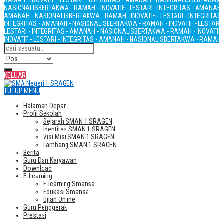
RAMAH - INOVATIF - LESTARI - INTEGRITAS - AMANAH - NASIONALIS
BERTAKWA 
NASIONALIS
BERTAKWA - RAMAH - INOVATIF - LESTARI - INTEGRITAS - AMANA
AMANAH - NASIONALIS
BERTAKWA - RAMAH - INOVATIF - LESTARI - INTEGRIT
INTEGRITAS - AMANAH - NASIONALIS
BERTAKWA - RAMAH - INOVATIF - LESTAR
LESTARI - INTEGRITAS - AMANAH - NASIONALIS
BERTAKWA - RAMAH - INOVATIF
INOVATIF - LESTARI - INTEGRITAS - AMANAH - NASIONALIS
BERTAKWA - RAMAH 
KELUAR
TUTUP MENU
Halaman Depan
Profil Sekolah
Sejarah SMAN 1 SRAGEN
Identitas SMAN 1 SRAGEN
Visi Misi SMAN 1 SRAGEN
Lambang SMAN 1 SRAGEN
Berita
Guru Dan Karyawan
Download
E-Learning
E-learning Smansa
Edukasi Smansa
Ujian Online
Guru Penggerak
Prestasi