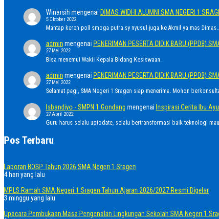
Winarsih
mengenai
DIMAS WIDHI ALUMNI SMA NEGERI 1 SRA
5 Oktober 2022
Mantap keren poll smoga putra sy nyusul juga ke Akmil ya mas Dimas..
admin
mengenai
PENERIMAN PESERTA DIDIK BARU (PPDB) SM
27 Mei 2022
Bisa menemui Wakil Kepala Bidang Kesiswaan.
admin
mengenai
PENERIMAN PESERTA DIDIK BARU (PPDB) SM
27 Mei 2022
Selamat pagi, SMA Negeri 1 Sragen siap menerima. Mohon berkonsult
Isbandiyo - SMPN 1 Gondang
mengenai
Inspirasi Cerita Ibu 
27 April 2022
Guru harus selalu uptodate, selalu bertransformasi baik teknologi ma
Pos Terbaru
Laporan BOSP Tahun 2026 SMA Negeri 1 Sragen
4 hari yang lalu
MPLS Ramah SMA Negeri 1 Sragen Tahun Ajaran 2026/2027 Resmi Digelar
3 minggu yang lalu
Upacara Pembukaan Masa Pengenalan Lingkungan Sekolah SMA Negeri 1 Sra