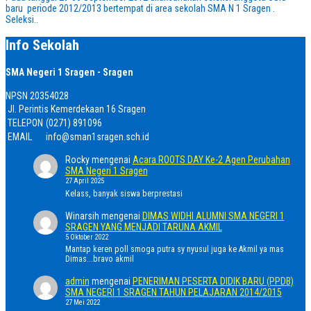
baru periode 2012/2013 bertempat di area sekolah SMA N 1 Sragen .
Seleksi..
Info Sekolah
SMA Negeri 1 Sragen - Sragen
NPSN
20354028
Jl. Perintis Kemerdekaan 16 Sragen
TELEPON
(0271) 891096
EMAIL
info@sman1sragen.sch.id
Rocky
mengenai
Acara ROOTS DAY Ke-2 Agen Perubahan
SMA Negeri 1 Sragen
27 April 2025
Kelass, banyak siswa berprestasi
Winarsih
mengenai
DIMAS WIDHI ALUMNI SMA NEGERI 1
SRAGEN YANG MENJADI TARUNA AKMIL
5 Oktober 2022
Mantap keren poll smoga putra sy nyusul juga ke Akmil ya mas
Dimas...bravo akmil
admin
mengenai
PENERIMAN PESERTA DIDIK BARU (PPDB)
SMA NEGERI 1 SRAGEN TAHUN PELAJARAN 2014/2015
27 Mei 2022