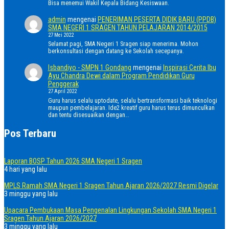
Bisa menemui Wakil Kepala Bidang Kesiswaan.
admin
mengenai
PENERIMAN PESERTA DIDIK BARU (PPDB)
SMA NEGERI 1 SRAGEN TAHUN PELAJARAN 2014/2015
27 Mei 2022
Selamat pagi, SMA Negeri 1 Sragen siap menerima. Mohon
berkonsultasi dengan datang ke Sekolah secepanya.
Isbandiyo - SMPN 1 Gondang
mengenai
Inspirasi Cerita Ibu
Ayu Chandra Dewi dalam Program Pendidikan Guru
Penggerak
27 April 2022
Guru harus selalu uptodate, selalu bertransformasi baik teknologi
maupun pembelajaran. Ide2 kreatif guru harus terus dimunculkan
dan tentu disesuaikan dengan…
Pos Terbaru
Laporan BOSP Tahun 2026 SMA Negeri 1 Sragen
4 hari yang lalu
MPLS Ramah SMA Negeri 1 Sragen Tahun Ajaran 2026/2027 Resmi Digelar
3 minggu yang lalu
Upacara Pembukaan Masa Pengenalan Lingkungan Sekolah SMA Negeri 1
Sragen Tahun Ajaran 2026/2027
3 minggu yang lalu