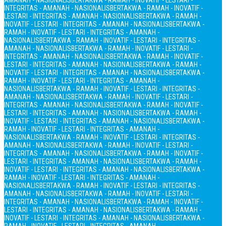
AMANAH - NASIONALIS
BERTAKWA - RAMAH - INOVATIF - LESTARI -
INTEGRITAS - AMANAH - NASIONALIS
BERTAKWA - RAMAH - INOVATIF -
LESTARI - INTEGRITAS - AMANAH - NASIONALIS
BERTAKWA - RAMAH -
INOVATIF - LESTARI - INTEGRITAS - AMANAH - NASIONALIS
BERTAKWA -
RAMAH - INOVATIF - LESTARI - INTEGRITAS - AMANAH -
NASIONALIS
BERTAKWA - RAMAH - INOVATIF - LESTARI - INTEGRITAS -
AMANAH - NASIONALIS
BERTAKWA - RAMAH - INOVATIF - LESTARI -
INTEGRITAS - AMANAH - NASIONALIS
BERTAKWA - RAMAH - INOVATIF -
LESTARI - INTEGRITAS - AMANAH - NASIONALIS
BERTAKWA - RAMAH -
INOVATIF - LESTARI - INTEGRITAS - AMANAH - NASIONALIS
BERTAKWA -
RAMAH - INOVATIF - LESTARI - INTEGRITAS - AMANAH -
NASIONALIS
BERTAKWA - RAMAH - INOVATIF - LESTARI - INTEGRITAS -
AMANAH - NASIONALIS
BERTAKWA - RAMAH - INOVATIF - LESTARI -
INTEGRITAS - AMANAH - NASIONALIS
BERTAKWA - RAMAH - INOVATIF -
LESTARI - INTEGRITAS - AMANAH - NASIONALIS
BERTAKWA - RAMAH -
INOVATIF - LESTARI - INTEGRITAS - AMANAH - NASIONALIS
BERTAKWA -
RAMAH - INOVATIF - LESTARI - INTEGRITAS - AMANAH -
NASIONALIS
BERTAKWA - RAMAH - INOVATIF - LESTARI - INTEGRITAS -
AMANAH - NASIONALIS
BERTAKWA - RAMAH - INOVATIF - LESTARI -
INTEGRITAS - AMANAH - NASIONALIS
BERTAKWA - RAMAH - INOVATIF -
LESTARI - INTEGRITAS - AMANAH - NASIONALIS
BERTAKWA - RAMAH -
INOVATIF - LESTARI - INTEGRITAS - AMANAH - NASIONALIS
BERTAKWA -
RAMAH - INOVATIF - LESTARI - INTEGRITAS - AMANAH -
NASIONALIS
BERTAKWA - RAMAH - INOVATIF - LESTARI - INTEGRITAS -
AMANAH - NASIONALIS
BERTAKWA - RAMAH - INOVATIF - LESTARI -
INTEGRITAS - AMANAH - NASIONALIS
BERTAKWA - RAMAH - INOVATIF -
LESTARI - INTEGRITAS - AMANAH - NASIONALIS
BERTAKWA - RAMAH -
INOVATIF - LESTARI - INTEGRITAS - AMANAH - NASIONALIS
BERTAKWA -