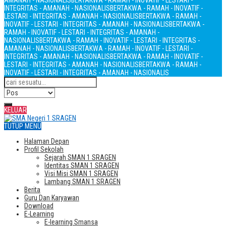
AMANAH - NASIONALIS
BERTAKWA - RAMAH - INOVATIF - LESTARI -
INTEGRITAS - AMANAH - NASIONALIS
BERTAKWA - RAMAH - INOVATIF -
LESTARI - INTEGRITAS - AMANAH - NASIONALIS
BERTAKWA - RAMAH -
INOVATIF - LESTARI - INTEGRITAS - AMANAH - NASIONALIS
BERTAKWA -
RAMAH - INOVATIF - LESTARI - INTEGRITAS - AMANAH -
NASIONALIS
BERTAKWA - RAMAH - INOVATIF - LESTARI - INTEGRITAS -
AMANAH - NASIONALIS
BERTAKWA - RAMAH - INOVATIF - LESTARI -
INTEGRITAS - AMANAH - NASIONALIS
BERTAKWA - RAMAH - INOVATIF -
LESTARI - INTEGRITAS - AMANAH - NASIONALIS
BERTAKWA - RAMAH -
INOVATIF - LESTARI - INTEGRITAS - AMANAH - NASIONALIS
KELUAR
TUTUP MENU
Halaman Depan
Profil Sekolah
Sejarah SMAN 1 SRAGEN
Identitas SMAN 1 SRAGEN
Visi Misi SMAN 1 SRAGEN
Lambang SMAN 1 SRAGEN
Berita
Guru Dan Karyawan
Download
E-Learning
E-learning Smansa