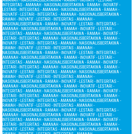
AMANAH - NASIONALIS
BERTAKWA - RAMAH - INOVATIF - LESTARI -
INTEGRITAS - AMANAH - NASIONALIS
BERTAKWA - RAMAH - INOVATIF -
LESTARI - INTEGRITAS - AMANAH - NASIONALIS
BERTAKWA - RAMAH -
INOVATIF - LESTARI - INTEGRITAS - AMANAH - NASIONALIS
BERTAKWA -
RAMAH - INOVATIF - LESTARI - INTEGRITAS - AMANAH -
NASIONALIS
BERTAKWA - RAMAH - INOVATIF - LESTARI - INTEGRITAS -
AMANAH - NASIONALIS
BERTAKWA - RAMAH - INOVATIF - LESTARI -
INTEGRITAS - AMANAH - NASIONALIS
BERTAKWA - RAMAH - INOVATIF -
LESTARI - INTEGRITAS - AMANAH - NASIONALIS
BERTAKWA - RAMAH -
INOVATIF - LESTARI - INTEGRITAS - AMANAH - NASIONALIS
BERTAKWA -
RAMAH - INOVATIF - LESTARI - INTEGRITAS - AMANAH -
NASIONALIS
BERTAKWA - RAMAH - INOVATIF - LESTARI - INTEGRITAS -
AMANAH - NASIONALIS
BERTAKWA - RAMAH - INOVATIF - LESTARI -
INTEGRITAS - AMANAH - NASIONALIS
BERTAKWA - RAMAH - INOVATIF -
LESTARI - INTEGRITAS - AMANAH - NASIONALIS
BERTAKWA - RAMAH -
INOVATIF - LESTARI - INTEGRITAS - AMANAH - NASIONALIS
BERTAKWA -
RAMAH - INOVATIF - LESTARI - INTEGRITAS - AMANAH -
NASIONALIS
BERTAKWA - RAMAH - INOVATIF - LESTARI - INTEGRITAS -
AMANAH - NASIONALIS
BERTAKWA - RAMAH - INOVATIF - LESTARI -
INTEGRITAS - AMANAH - NASIONALIS
BERTAKWA - RAMAH - INOVATIF -
LESTARI - INTEGRITAS - AMANAH - NASIONALIS
BERTAKWA - RAMAH -
INOVATIF - LESTARI - INTEGRITAS - AMANAH - NASIONALIS
BERTAKWA -
RAMAH - INOVATIF - LESTARI - INTEGRITAS - AMANAH -
NASIONALIS
BERTAKWA - RAMAH - INOVATIF - LESTARI - INTEGRITAS -
AMANAH - NASIONALIS
BERTAKWA - RAMAH - INOVATIF - LESTARI -
INTEGRITAS - AMANAH - NASIONALIS
BERTAKWA - RAMAH - INOVATIF -
LESTARI - INTEGRITAS - AMANAH - NASIONALIS
BERTAKWA - RAMAH -
INOVATIF - LESTARI - INTEGRITAS - AMANAH - NASIONALIS
BERTAKWA -