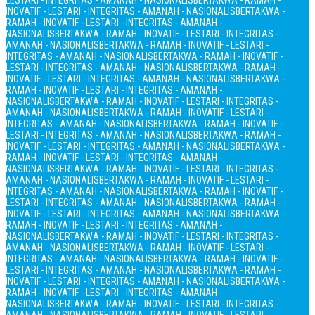
LESTARI - INTEGRITAS - AMANAH - NASIONALIS
BERTAKWA - RAMAH -
INOVATIF - LESTARI - INTEGRITAS - AMANAH - NASIONALIS
BERTAKWA -
RAMAH - INOVATIF - LESTARI - INTEGRITAS - AMANAH -
NASIONALIS
BERTAKWA - RAMAH - INOVATIF - LESTARI - INTEGRITAS -
AMANAH - NASIONALIS
BERTAKWA - RAMAH - INOVATIF - LESTARI -
INTEGRITAS - AMANAH - NASIONALIS
BERTAKWA - RAMAH - INOVATIF -
LESTARI - INTEGRITAS - AMANAH - NASIONALIS
BERTAKWA - RAMAH -
INOVATIF - LESTARI - INTEGRITAS - AMANAH - NASIONALIS
BERTAKWA -
RAMAH - INOVATIF - LESTARI - INTEGRITAS - AMANAH -
NASIONALIS
BERTAKWA - RAMAH - INOVATIF - LESTARI - INTEGRITAS -
AMANAH - NASIONALIS
BERTAKWA - RAMAH - INOVATIF - LESTARI -
INTEGRITAS - AMANAH - NASIONALIS
BERTAKWA - RAMAH - INOVATIF -
LESTARI - INTEGRITAS - AMANAH - NASIONALIS
BERTAKWA - RAMAH -
INOVATIF - LESTARI - INTEGRITAS - AMANAH - NASIONALIS
BERTAKWA -
RAMAH - INOVATIF - LESTARI - INTEGRITAS - AMANAH -
NASIONALIS
BERTAKWA - RAMAH - INOVATIF - LESTARI - INTEGRITAS -
AMANAH - NASIONALIS
BERTAKWA - RAMAH - INOVATIF - LESTARI -
INTEGRITAS - AMANAH - NASIONALIS
BERTAKWA - RAMAH - INOVATIF -
LESTARI - INTEGRITAS - AMANAH - NASIONALIS
BERTAKWA - RAMAH -
INOVATIF - LESTARI - INTEGRITAS - AMANAH - NASIONALIS
BERTAKWA -
RAMAH - INOVATIF - LESTARI - INTEGRITAS - AMANAH -
NASIONALIS
BERTAKWA - RAMAH - INOVATIF - LESTARI - INTEGRITAS -
AMANAH - NASIONALIS
BERTAKWA - RAMAH - INOVATIF - LESTARI -
INTEGRITAS - AMANAH - NASIONALIS
BERTAKWA - RAMAH - INOVATIF -
LESTARI - INTEGRITAS - AMANAH - NASIONALIS
BERTAKWA - RAMAH -
INOVATIF - LESTARI - INTEGRITAS - AMANAH - NASIONALIS
BERTAKWA -
RAMAH - INOVATIF - LESTARI - INTEGRITAS - AMANAH -
NASIONALIS
BERTAKWA - RAMAH - INOVATIF - LESTARI - INTEGRITAS -