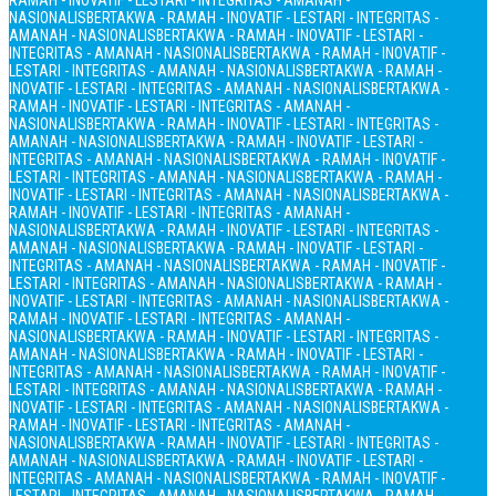
RAMAH - INOVATIF - LESTARI - INTEGRITAS - AMANAH -
NASIONALIS
BERTAKWA - RAMAH - INOVATIF - LESTARI - INTEGRITAS -
AMANAH - NASIONALIS
BERTAKWA - RAMAH - INOVATIF - LESTARI -
INTEGRITAS - AMANAH - NASIONALIS
BERTAKWA - RAMAH - INOVATIF -
LESTARI - INTEGRITAS - AMANAH - NASIONALIS
BERTAKWA - RAMAH -
INOVATIF - LESTARI - INTEGRITAS - AMANAH - NASIONALIS
BERTAKWA -
RAMAH - INOVATIF - LESTARI - INTEGRITAS - AMANAH -
NASIONALIS
BERTAKWA - RAMAH - INOVATIF - LESTARI - INTEGRITAS -
AMANAH - NASIONALIS
BERTAKWA - RAMAH - INOVATIF - LESTARI -
INTEGRITAS - AMANAH - NASIONALIS
BERTAKWA - RAMAH - INOVATIF -
LESTARI - INTEGRITAS - AMANAH - NASIONALIS
BERTAKWA - RAMAH -
INOVATIF - LESTARI - INTEGRITAS - AMANAH - NASIONALIS
BERTAKWA -
RAMAH - INOVATIF - LESTARI - INTEGRITAS - AMANAH -
NASIONALIS
BERTAKWA - RAMAH - INOVATIF - LESTARI - INTEGRITAS -
AMANAH - NASIONALIS
BERTAKWA - RAMAH - INOVATIF - LESTARI -
INTEGRITAS - AMANAH - NASIONALIS
BERTAKWA - RAMAH - INOVATIF -
LESTARI - INTEGRITAS - AMANAH - NASIONALIS
BERTAKWA - RAMAH -
INOVATIF - LESTARI - INTEGRITAS - AMANAH - NASIONALIS
BERTAKWA -
RAMAH - INOVATIF - LESTARI - INTEGRITAS - AMANAH -
NASIONALIS
BERTAKWA - RAMAH - INOVATIF - LESTARI - INTEGRITAS -
AMANAH - NASIONALIS
BERTAKWA - RAMAH - INOVATIF - LESTARI -
INTEGRITAS - AMANAH - NASIONALIS
BERTAKWA - RAMAH - INOVATIF -
LESTARI - INTEGRITAS - AMANAH - NASIONALIS
BERTAKWA - RAMAH -
INOVATIF - LESTARI - INTEGRITAS - AMANAH - NASIONALIS
BERTAKWA -
RAMAH - INOVATIF - LESTARI - INTEGRITAS - AMANAH -
NASIONALIS
BERTAKWA - RAMAH - INOVATIF - LESTARI - INTEGRITAS -
AMANAH - NASIONALIS
BERTAKWA - RAMAH - INOVATIF - LESTARI -
INTEGRITAS - AMANAH - NASIONALIS
BERTAKWA - RAMAH - INOVATIF -