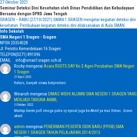
27 Oktober 2021
Seminar Deteksi Dini Kesehatan oleh Dinas Pendidikan dan Kebudayaan
Bersama dengan DPRD Jawa Tengah
SRAGEN – RABU (27/10/2021) SMAN 1 SRAGEN mengelar kegiatan deteksi dini
kesehatan. Pembukaan kegiatan deteksi dini dilaksanakan di Aula SMAN..
Info Sekolah
SMA Negeri 1 Sragen - Sragen
NPSN
20354028
Jl. Perintis Kemerdekaan 16 Sragen
TELEPON
(0271) 891096
EMAIL
info@sman1sragen.sch.id
Rocky
mengenai
Acara ROOTS DAY Ke-2 Agen Perubahan SMA Negeri
1 Sragen
27 April 2025
Kelass, banyak siswa berprestasi
Winarsih
mengenai
DIMAS WIDHI ALUMNI SMA NEGERI 1 SRAGEN YANG
MENJADI TARUNA AKMIL
5 Oktober 2022
Mantap keren poll smoga putra sy nyusul juga ke Akmil ya mas Dimas...bravo
akmil
admin
mengenai
PENERIMAN PESERTA DIDIK BARU (PPDB) SMA
NEGERI 1 SRAGEN TAHUN PELAJARAN 2014/2015