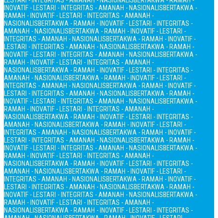
LESTARI - INTEGRITAS - AMANAH - NASIONALIS
BERTAKWA - RAMAH -
INOVATIF - LESTARI - INTEGRITAS - AMANAH - NASIONALIS
BERTAKWA -
RAMAH - INOVATIF - LESTARI - INTEGRITAS - AMANAH -
NASIONALIS
BERTAKWA - RAMAH - INOVATIF - LESTARI - INTEGRITAS -
AMANAH - NASIONALIS
BERTAKWA - RAMAH - INOVATIF - LESTARI -
INTEGRITAS - AMANAH - NASIONALIS
BERTAKWA - RAMAH - INOVATIF -
LESTARI - INTEGRITAS - AMANAH - NASIONALIS
BERTAKWA - RAMAH -
INOVATIF - LESTARI - INTEGRITAS - AMANAH - NASIONALIS
BERTAKWA -
RAMAH - INOVATIF - LESTARI - INTEGRITAS - AMANAH -
NASIONALIS
BERTAKWA - RAMAH - INOVATIF - LESTARI - INTEGRITAS -
AMANAH - NASIONALIS
BERTAKWA - RAMAH - INOVATIF - LESTARI -
INTEGRITAS - AMANAH - NASIONALIS
BERTAKWA - RAMAH - INOVATIF -
LESTARI - INTEGRITAS - AMANAH - NASIONALIS
BERTAKWA - RAMAH -
INOVATIF - LESTARI - INTEGRITAS - AMANAH - NASIONALIS
BERTAKWA -
RAMAH - INOVATIF - LESTARI - INTEGRITAS - AMANAH -
NASIONALIS
BERTAKWA - RAMAH - INOVATIF - LESTARI - INTEGRITAS -
AMANAH - NASIONALIS
BERTAKWA - RAMAH - INOVATIF - LESTARI -
INTEGRITAS - AMANAH - NASIONALIS
BERTAKWA - RAMAH - INOVATIF -
LESTARI - INTEGRITAS - AMANAH - NASIONALIS
BERTAKWA - RAMAH -
INOVATIF - LESTARI - INTEGRITAS - AMANAH - NASIONALIS
BERTAKWA -
RAMAH - INOVATIF - LESTARI - INTEGRITAS - AMANAH -
NASIONALIS
BERTAKWA - RAMAH - INOVATIF - LESTARI - INTEGRITAS -
AMANAH - NASIONALIS
BERTAKWA - RAMAH - INOVATIF - LESTARI -
INTEGRITAS - AMANAH - NASIONALIS
BERTAKWA - RAMAH - INOVATIF -
LESTARI - INTEGRITAS - AMANAH - NASIONALIS
BERTAKWA - RAMAH -
INOVATIF - LESTARI - INTEGRITAS - AMANAH - NASIONALIS
BERTAKWA -
RAMAH - INOVATIF - LESTARI - INTEGRITAS - AMANAH -
NASIONALIS
BERTAKWA - RAMAH - INOVATIF - LESTARI - INTEGRITAS -