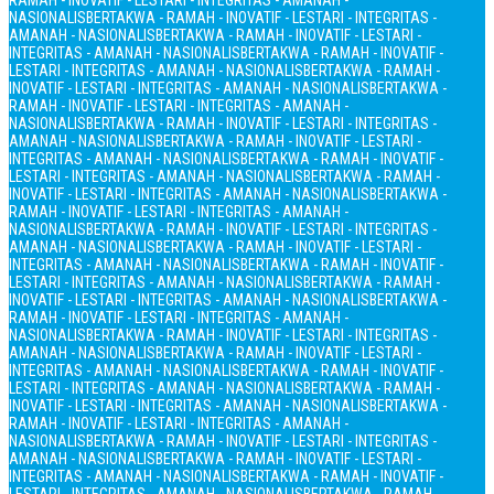
RAMAH - INOVATIF - LESTARI - INTEGRITAS - AMANAH -
NASIONALIS
BERTAKWA - RAMAH - INOVATIF - LESTARI - INTEGRITAS -
AMANAH - NASIONALIS
BERTAKWA - RAMAH - INOVATIF - LESTARI -
INTEGRITAS - AMANAH - NASIONALIS
BERTAKWA - RAMAH - INOVATIF -
LESTARI - INTEGRITAS - AMANAH - NASIONALIS
BERTAKWA - RAMAH -
INOVATIF - LESTARI - INTEGRITAS - AMANAH - NASIONALIS
BERTAKWA -
RAMAH - INOVATIF - LESTARI - INTEGRITAS - AMANAH -
NASIONALIS
BERTAKWA - RAMAH - INOVATIF - LESTARI - INTEGRITAS -
AMANAH - NASIONALIS
BERTAKWA - RAMAH - INOVATIF - LESTARI -
INTEGRITAS - AMANAH - NASIONALIS
BERTAKWA - RAMAH - INOVATIF -
LESTARI - INTEGRITAS - AMANAH - NASIONALIS
BERTAKWA - RAMAH -
INOVATIF - LESTARI - INTEGRITAS - AMANAH - NASIONALIS
BERTAKWA -
RAMAH - INOVATIF - LESTARI - INTEGRITAS - AMANAH -
NASIONALIS
BERTAKWA - RAMAH - INOVATIF - LESTARI - INTEGRITAS -
AMANAH - NASIONALIS
BERTAKWA - RAMAH - INOVATIF - LESTARI -
INTEGRITAS - AMANAH - NASIONALIS
BERTAKWA - RAMAH - INOVATIF -
LESTARI - INTEGRITAS - AMANAH - NASIONALIS
BERTAKWA - RAMAH -
INOVATIF - LESTARI - INTEGRITAS - AMANAH - NASIONALIS
BERTAKWA -
RAMAH - INOVATIF - LESTARI - INTEGRITAS - AMANAH -
NASIONALIS
BERTAKWA - RAMAH - INOVATIF - LESTARI - INTEGRITAS -
AMANAH - NASIONALIS
BERTAKWA - RAMAH - INOVATIF - LESTARI -
INTEGRITAS - AMANAH - NASIONALIS
BERTAKWA - RAMAH - INOVATIF -
LESTARI - INTEGRITAS - AMANAH - NASIONALIS
BERTAKWA - RAMAH -
INOVATIF - LESTARI - INTEGRITAS - AMANAH - NASIONALIS
BERTAKWA -
RAMAH - INOVATIF - LESTARI - INTEGRITAS - AMANAH -
NASIONALIS
BERTAKWA - RAMAH - INOVATIF - LESTARI - INTEGRITAS -
AMANAH - NASIONALIS
BERTAKWA - RAMAH - INOVATIF - LESTARI -
INTEGRITAS - AMANAH - NASIONALIS
BERTAKWA - RAMAH - INOVATIF -