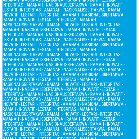
AMANAH - NASIONALIS
BERTAKWA - RAMAH - INOVATIF - LESTARI -
INTEGRITAS - AMANAH - NASIONALIS
BERTAKWA - RAMAH - INOVATIF -
LESTARI - INTEGRITAS - AMANAH - NASIONALIS
BERTAKWA - RAMAH -
INOVATIF - LESTARI - INTEGRITAS - AMANAH - NASIONALIS
BERTAKWA -
RAMAH - INOVATIF - LESTARI - INTEGRITAS - AMANAH -
NASIONALIS
BERTAKWA - RAMAH - INOVATIF - LESTARI - INTEGRITAS -
AMANAH - NASIONALIS
BERTAKWA - RAMAH - INOVATIF - LESTARI -
INTEGRITAS - AMANAH - NASIONALIS
BERTAKWA - RAMAH - INOVATIF -
LESTARI - INTEGRITAS - AMANAH - NASIONALIS
BERTAKWA - RAMAH -
INOVATIF - LESTARI - INTEGRITAS - AMANAH - NASIONALIS
BERTAKWA -
RAMAH - INOVATIF - LESTARI - INTEGRITAS - AMANAH -
NASIONALIS
BERTAKWA - RAMAH - INOVATIF - LESTARI - INTEGRITAS -
AMANAH - NASIONALIS
BERTAKWA - RAMAH - INOVATIF - LESTARI -
INTEGRITAS - AMANAH - NASIONALIS
BERTAKWA - RAMAH - INOVATIF -
LESTARI - INTEGRITAS - AMANAH - NASIONALIS
BERTAKWA - RAMAH -
INOVATIF - LESTARI - INTEGRITAS - AMANAH - NASIONALIS
BERTAKWA -
RAMAH - INOVATIF - LESTARI - INTEGRITAS - AMANAH -
NASIONALIS
BERTAKWA - RAMAH - INOVATIF - LESTARI - INTEGRITAS -
AMANAH - NASIONALIS
BERTAKWA - RAMAH - INOVATIF - LESTARI -
INTEGRITAS - AMANAH - NASIONALIS
BERTAKWA - RAMAH - INOVATIF -
LESTARI - INTEGRITAS - AMANAH - NASIONALIS
BERTAKWA - RAMAH -
INOVATIF - LESTARI - INTEGRITAS - AMANAH - NASIONALIS
BERTAKWA -
RAMAH - INOVATIF - LESTARI - INTEGRITAS - AMANAH -
NASIONALIS
BERTAKWA - RAMAH - INOVATIF - LESTARI - INTEGRITAS -
AMANAH - NASIONALIS
BERTAKWA - RAMAH - INOVATIF - LESTARI -
INTEGRITAS - AMANAH - NASIONALIS
BERTAKWA - RAMAH - INOVATIF -
LESTARI - INTEGRITAS - AMANAH - NASIONALIS
BERTAKWA - RAMAH -
INOVATIF - LESTARI - INTEGRITAS - AMANAH - NASIONALIS
BERTAKWA -