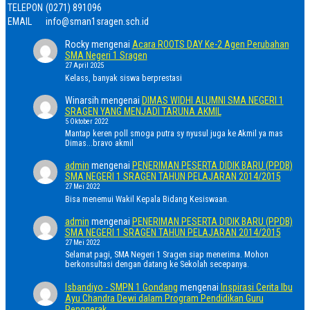
TELEPON
(0271) 891096
EMAIL
info@sman1sragen.sch.id
Rocky
mengenai
Acara ROOTS DAY Ke-2 Agen Perubahan
SMA Negeri 1 Sragen
27 April 2025
Kelass, banyak siswa berprestasi
Winarsih
mengenai
DIMAS WIDHI ALUMNI SMA NEGERI 1
SRAGEN YANG MENJADI TARUNA AKMIL
5 Oktober 2022
Mantap keren poll smoga putra sy nyusul juga ke Akmil ya mas
Dimas...bravo akmil
admin
mengenai
PENERIMAN PESERTA DIDIK BARU (PPDB)
SMA NEGERI 1 SRAGEN TAHUN PELAJARAN 2014/2015
27 Mei 2022
Bisa menemui Wakil Kepala Bidang Kesiswaan.
admin
mengenai
PENERIMAN PESERTA DIDIK BARU (PPDB)
SMA NEGERI 1 SRAGEN TAHUN PELAJARAN 2014/2015
27 Mei 2022
Selamat pagi, SMA Negeri 1 Sragen siap menerima. Mohon
berkonsultasi dengan datang ke Sekolah secepanya.
Isbandiyo - SMPN 1 Gondang
mengenai
Inspirasi Cerita Ibu
Ayu Chandra Dewi dalam Program Pendidikan Guru
Penggerak