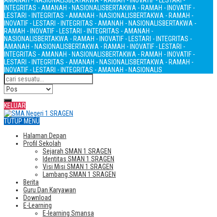
AMANAH - NASIONALIS
BERTAKWA - RAMAH - INOVATIF - LESTARI -
INTEGRITAS - AMANAH - NASIONALIS
BERTAKWA - RAMAH - INOVATIF -
LESTARI - INTEGRITAS - AMANAH - NASIONALIS
BERTAKWA - RAMAH -
INOVATIF - LESTARI - INTEGRITAS - AMANAH - NASIONALIS
BERTAKWA -
RAMAH - INOVATIF - LESTARI - INTEGRITAS - AMANAH -
NASIONALIS
BERTAKWA - RAMAH - INOVATIF - LESTARI - INTEGRITAS -
AMANAH - NASIONALIS
BERTAKWA - RAMAH - INOVATIF - LESTARI -
INTEGRITAS - AMANAH - NASIONALIS
BERTAKWA - RAMAH - INOVATIF -
LESTARI - INTEGRITAS - AMANAH - NASIONALIS
BERTAKWA - RAMAH -
INOVATIF - LESTARI - INTEGRITAS - AMANAH - NASIONALIS
KELUAR
TUTUP MENU
Halaman Depan
Profil Sekolah
Sejarah SMAN 1 SRAGEN
Identitas SMAN 1 SRAGEN
Visi Misi SMAN 1 SRAGEN
Lambang SMAN 1 SRAGEN
Berita
Guru Dan Karyawan
Download
E-Learning
E-learning Smansa