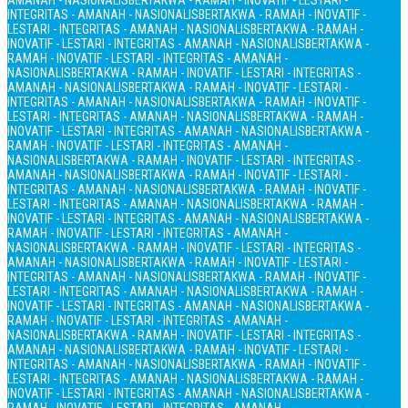
AMANAH - NASIONALIS
BERTAKWA - RAMAH - INOVATIF - LESTARI -
INTEGRITAS - AMANAH - NASIONALIS
BERTAKWA - RAMAH - INOVATIF -
LESTARI - INTEGRITAS - AMANAH - NASIONALIS
BERTAKWA - RAMAH -
INOVATIF - LESTARI - INTEGRITAS - AMANAH - NASIONALIS
BERTAKWA -
RAMAH - INOVATIF - LESTARI - INTEGRITAS - AMANAH -
NASIONALIS
BERTAKWA - RAMAH - INOVATIF - LESTARI - INTEGRITAS -
AMANAH - NASIONALIS
BERTAKWA - RAMAH - INOVATIF - LESTARI -
INTEGRITAS - AMANAH - NASIONALIS
BERTAKWA - RAMAH - INOVATIF -
LESTARI - INTEGRITAS - AMANAH - NASIONALIS
BERTAKWA - RAMAH -
INOVATIF - LESTARI - INTEGRITAS - AMANAH - NASIONALIS
BERTAKWA -
RAMAH - INOVATIF - LESTARI - INTEGRITAS - AMANAH -
NASIONALIS
BERTAKWA - RAMAH - INOVATIF - LESTARI - INTEGRITAS -
AMANAH - NASIONALIS
BERTAKWA - RAMAH - INOVATIF - LESTARI -
INTEGRITAS - AMANAH - NASIONALIS
BERTAKWA - RAMAH - INOVATIF -
LESTARI - INTEGRITAS - AMANAH - NASIONALIS
BERTAKWA - RAMAH -
INOVATIF - LESTARI - INTEGRITAS - AMANAH - NASIONALIS
BERTAKWA -
RAMAH - INOVATIF - LESTARI - INTEGRITAS - AMANAH -
NASIONALIS
BERTAKWA - RAMAH - INOVATIF - LESTARI - INTEGRITAS -
AMANAH - NASIONALIS
BERTAKWA - RAMAH - INOVATIF - LESTARI -
INTEGRITAS - AMANAH - NASIONALIS
BERTAKWA - RAMAH - INOVATIF -
LESTARI - INTEGRITAS - AMANAH - NASIONALIS
BERTAKWA - RAMAH -
INOVATIF - LESTARI - INTEGRITAS - AMANAH - NASIONALIS
BERTAKWA -
RAMAH - INOVATIF - LESTARI - INTEGRITAS - AMANAH -
NASIONALIS
BERTAKWA - RAMAH - INOVATIF - LESTARI - INTEGRITAS -
AMANAH - NASIONALIS
BERTAKWA - RAMAH - INOVATIF - LESTARI -
INTEGRITAS - AMANAH - NASIONALIS
BERTAKWA - RAMAH - INOVATIF -
LESTARI - INTEGRITAS - AMANAH - NASIONALIS
BERTAKWA - RAMAH -
INOVATIF - LESTARI - INTEGRITAS - AMANAH - NASIONALIS
BERTAKWA -