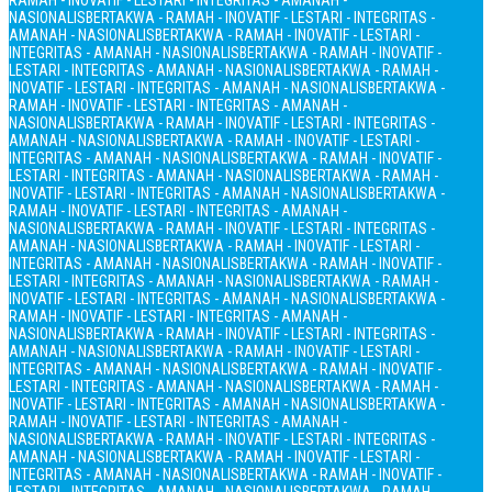
RAMAH - INOVATIF - LESTARI - INTEGRITAS - AMANAH -
NASIONALIS
BERTAKWA - RAMAH - INOVATIF - LESTARI - INTEGRITAS -
AMANAH - NASIONALIS
BERTAKWA - RAMAH - INOVATIF - LESTARI -
INTEGRITAS - AMANAH - NASIONALIS
BERTAKWA - RAMAH - INOVATIF -
LESTARI - INTEGRITAS - AMANAH - NASIONALIS
BERTAKWA - RAMAH -
INOVATIF - LESTARI - INTEGRITAS - AMANAH - NASIONALIS
BERTAKWA -
RAMAH - INOVATIF - LESTARI - INTEGRITAS - AMANAH -
NASIONALIS
BERTAKWA - RAMAH - INOVATIF - LESTARI - INTEGRITAS -
AMANAH - NASIONALIS
BERTAKWA - RAMAH - INOVATIF - LESTARI -
INTEGRITAS - AMANAH - NASIONALIS
BERTAKWA - RAMAH - INOVATIF -
LESTARI - INTEGRITAS - AMANAH - NASIONALIS
BERTAKWA - RAMAH -
INOVATIF - LESTARI - INTEGRITAS - AMANAH - NASIONALIS
BERTAKWA -
RAMAH - INOVATIF - LESTARI - INTEGRITAS - AMANAH -
NASIONALIS
BERTAKWA - RAMAH - INOVATIF - LESTARI - INTEGRITAS -
AMANAH - NASIONALIS
BERTAKWA - RAMAH - INOVATIF - LESTARI -
INTEGRITAS - AMANAH - NASIONALIS
BERTAKWA - RAMAH - INOVATIF -
LESTARI - INTEGRITAS - AMANAH - NASIONALIS
BERTAKWA - RAMAH -
INOVATIF - LESTARI - INTEGRITAS - AMANAH - NASIONALIS
BERTAKWA -
RAMAH - INOVATIF - LESTARI - INTEGRITAS - AMANAH -
NASIONALIS
BERTAKWA - RAMAH - INOVATIF - LESTARI - INTEGRITAS -
AMANAH - NASIONALIS
BERTAKWA - RAMAH - INOVATIF - LESTARI -
INTEGRITAS - AMANAH - NASIONALIS
BERTAKWA - RAMAH - INOVATIF -
LESTARI - INTEGRITAS - AMANAH - NASIONALIS
BERTAKWA - RAMAH -
INOVATIF - LESTARI - INTEGRITAS - AMANAH - NASIONALIS
BERTAKWA -
RAMAH - INOVATIF - LESTARI - INTEGRITAS - AMANAH -
NASIONALIS
BERTAKWA - RAMAH - INOVATIF - LESTARI - INTEGRITAS -
AMANAH - NASIONALIS
BERTAKWA - RAMAH - INOVATIF - LESTARI -
INTEGRITAS - AMANAH - NASIONALIS
BERTAKWA - RAMAH - INOVATIF -