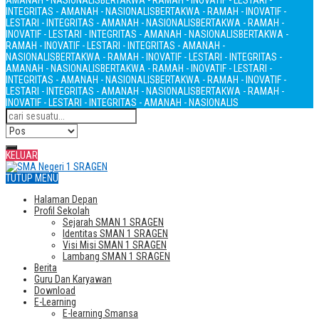
AMANAH - NASIONALIS
BERTAKWA - RAMAH - INOVATIF - LESTARI -
INTEGRITAS - AMANAH - NASIONALIS
BERTAKWA - RAMAH - INOVATIF -
LESTARI - INTEGRITAS - AMANAH - NASIONALIS
BERTAKWA - RAMAH -
INOVATIF - LESTARI - INTEGRITAS - AMANAH - NASIONALIS
BERTAKWA -
RAMAH - INOVATIF - LESTARI - INTEGRITAS - AMANAH -
NASIONALIS
BERTAKWA - RAMAH - INOVATIF - LESTARI - INTEGRITAS -
AMANAH - NASIONALIS
BERTAKWA - RAMAH - INOVATIF - LESTARI -
INTEGRITAS - AMANAH - NASIONALIS
BERTAKWA - RAMAH - INOVATIF -
LESTARI - INTEGRITAS - AMANAH - NASIONALIS
BERTAKWA - RAMAH -
INOVATIF - LESTARI - INTEGRITAS - AMANAH - NASIONALIS
KELUAR
TUTUP MENU
Halaman Depan
Profil Sekolah
Sejarah SMAN 1 SRAGEN
Identitas SMAN 1 SRAGEN
Visi Misi SMAN 1 SRAGEN
Lambang SMAN 1 SRAGEN
Berita
Guru Dan Karyawan
Download
E-Learning
E-learning Smansa