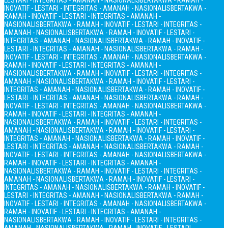
LESTARI - INTEGRITAS - AMANAH - NASIONALIS
BERTAKWA - RAMAH -
INOVATIF - LESTARI - INTEGRITAS - AMANAH - NASIONALIS
BERTAKWA -
RAMAH - INOVATIF - LESTARI - INTEGRITAS - AMANAH -
NASIONALIS
BERTAKWA - RAMAH - INOVATIF - LESTARI - INTEGRITAS -
AMANAH - NASIONALIS
BERTAKWA - RAMAH - INOVATIF - LESTARI -
INTEGRITAS - AMANAH - NASIONALIS
BERTAKWA - RAMAH - INOVATIF -
LESTARI - INTEGRITAS - AMANAH - NASIONALIS
BERTAKWA - RAMAH -
INOVATIF - LESTARI - INTEGRITAS - AMANAH - NASIONALIS
BERTAKWA -
RAMAH - INOVATIF - LESTARI - INTEGRITAS - AMANAH -
NASIONALIS
BERTAKWA - RAMAH - INOVATIF - LESTARI - INTEGRITAS -
AMANAH - NASIONALIS
BERTAKWA - RAMAH - INOVATIF - LESTARI -
INTEGRITAS - AMANAH - NASIONALIS
BERTAKWA - RAMAH - INOVATIF -
LESTARI - INTEGRITAS - AMANAH - NASIONALIS
BERTAKWA - RAMAH -
INOVATIF - LESTARI - INTEGRITAS - AMANAH - NASIONALIS
BERTAKWA -
RAMAH - INOVATIF - LESTARI - INTEGRITAS - AMANAH -
NASIONALIS
BERTAKWA - RAMAH - INOVATIF - LESTARI - INTEGRITAS -
AMANAH - NASIONALIS
BERTAKWA - RAMAH - INOVATIF - LESTARI -
INTEGRITAS - AMANAH - NASIONALIS
BERTAKWA - RAMAH - INOVATIF -
LESTARI - INTEGRITAS - AMANAH - NASIONALIS
BERTAKWA - RAMAH -
INOVATIF - LESTARI - INTEGRITAS - AMANAH - NASIONALIS
BERTAKWA -
RAMAH - INOVATIF - LESTARI - INTEGRITAS - AMANAH -
NASIONALIS
BERTAKWA - RAMAH - INOVATIF - LESTARI - INTEGRITAS -
AMANAH - NASIONALIS
BERTAKWA - RAMAH - INOVATIF - LESTARI -
INTEGRITAS - AMANAH - NASIONALIS
BERTAKWA - RAMAH - INOVATIF -
LESTARI - INTEGRITAS - AMANAH - NASIONALIS
BERTAKWA - RAMAH -
INOVATIF - LESTARI - INTEGRITAS - AMANAH - NASIONALIS
BERTAKWA -
RAMAH - INOVATIF - LESTARI - INTEGRITAS - AMANAH -
NASIONALIS
BERTAKWA - RAMAH - INOVATIF - LESTARI - INTEGRITAS -