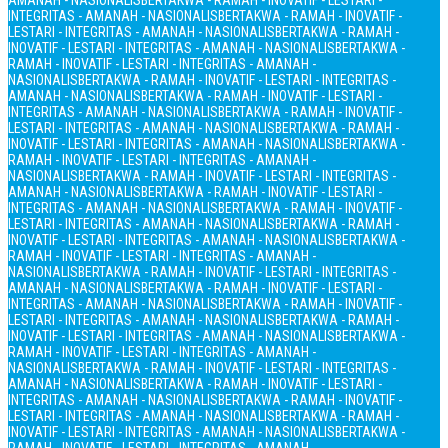
AMANAH - NASIONALIS
BERTAKWA - RAMAH - INOVATIF - LESTARI -
INTEGRITAS - AMANAH - NASIONALIS
BERTAKWA - RAMAH - INOVATIF -
LESTARI - INTEGRITAS - AMANAH - NASIONALIS
BERTAKWA - RAMAH -
INOVATIF - LESTARI - INTEGRITAS - AMANAH - NASIONALIS
BERTAKWA -
RAMAH - INOVATIF - LESTARI - INTEGRITAS - AMANAH -
NASIONALIS
BERTAKWA - RAMAH - INOVATIF - LESTARI - INTEGRITAS -
AMANAH - NASIONALIS
BERTAKWA - RAMAH - INOVATIF - LESTARI -
INTEGRITAS - AMANAH - NASIONALIS
BERTAKWA - RAMAH - INOVATIF -
LESTARI - INTEGRITAS - AMANAH - NASIONALIS
BERTAKWA - RAMAH -
INOVATIF - LESTARI - INTEGRITAS - AMANAH - NASIONALIS
BERTAKWA -
RAMAH - INOVATIF - LESTARI - INTEGRITAS - AMANAH -
NASIONALIS
BERTAKWA - RAMAH - INOVATIF - LESTARI - INTEGRITAS -
AMANAH - NASIONALIS
BERTAKWA - RAMAH - INOVATIF - LESTARI -
INTEGRITAS - AMANAH - NASIONALIS
BERTAKWA - RAMAH - INOVATIF -
LESTARI - INTEGRITAS - AMANAH - NASIONALIS
BERTAKWA - RAMAH -
INOVATIF - LESTARI - INTEGRITAS - AMANAH - NASIONALIS
BERTAKWA -
RAMAH - INOVATIF - LESTARI - INTEGRITAS - AMANAH -
NASIONALIS
BERTAKWA - RAMAH - INOVATIF - LESTARI - INTEGRITAS -
AMANAH - NASIONALIS
BERTAKWA - RAMAH - INOVATIF - LESTARI -
INTEGRITAS - AMANAH - NASIONALIS
BERTAKWA - RAMAH - INOVATIF -
LESTARI - INTEGRITAS - AMANAH - NASIONALIS
BERTAKWA - RAMAH -
INOVATIF - LESTARI - INTEGRITAS - AMANAH - NASIONALIS
BERTAKWA -
RAMAH - INOVATIF - LESTARI - INTEGRITAS - AMANAH -
NASIONALIS
BERTAKWA - RAMAH - INOVATIF - LESTARI - INTEGRITAS -
AMANAH - NASIONALIS
BERTAKWA - RAMAH - INOVATIF - LESTARI -
INTEGRITAS - AMANAH - NASIONALIS
BERTAKWA - RAMAH - INOVATIF -
LESTARI - INTEGRITAS - AMANAH - NASIONALIS
BERTAKWA - RAMAH -
INOVATIF - LESTARI - INTEGRITAS - AMANAH - NASIONALIS
BERTAKWA -