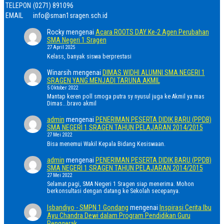
TELEPON
(0271) 891096
EMAIL
info@sman1sragen.sch.id
Rocky
mengenai
Acara ROOTS DAY Ke-2 Agen Perubahan
SMA Negeri 1 Sragen
27 April 2025
Kelass, banyak siswa berprestasi
Winarsih
mengenai
DIMAS WIDHI ALUMNI SMA NEGERI 1
SRAGEN YANG MENJADI TARUNA AKMIL
5 Oktober 2022
Mantap keren poll smoga putra sy nyusul juga ke Akmil ya mas
Dimas...bravo akmil
admin
mengenai
PENERIMAN PESERTA DIDIK BARU (PPDB)
SMA NEGERI 1 SRAGEN TAHUN PELAJARAN 2014/2015
27 Mei 2022
Bisa menemui Wakil Kepala Bidang Kesiswaan.
admin
mengenai
PENERIMAN PESERTA DIDIK BARU (PPDB)
SMA NEGERI 1 SRAGEN TAHUN PELAJARAN 2014/2015
27 Mei 2022
Selamat pagi, SMA Negeri 1 Sragen siap menerima. Mohon
berkonsultasi dengan datang ke Sekolah secepanya.
Isbandiyo - SMPN 1 Gondang
mengenai
Inspirasi Cerita Ibu
Ayu Chandra Dewi dalam Program Pendidikan Guru
Penggerak