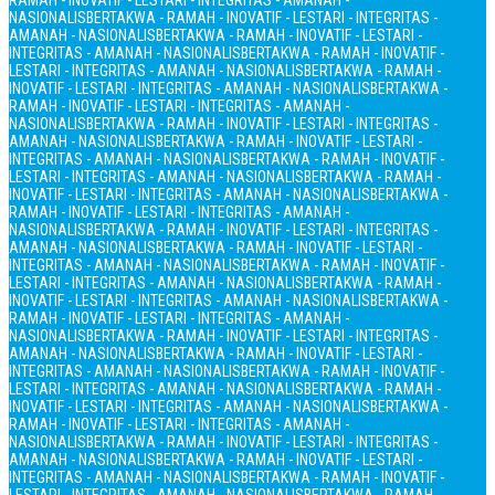
RAMAH - INOVATIF - LESTARI - INTEGRITAS - AMANAH -
NASIONALIS
BERTAKWA - RAMAH - INOVATIF - LESTARI - INTEGRITAS -
AMANAH - NASIONALIS
BERTAKWA - RAMAH - INOVATIF - LESTARI -
INTEGRITAS - AMANAH - NASIONALIS
BERTAKWA - RAMAH - INOVATIF -
LESTARI - INTEGRITAS - AMANAH - NASIONALIS
BERTAKWA - RAMAH -
INOVATIF - LESTARI - INTEGRITAS - AMANAH - NASIONALIS
BERTAKWA -
RAMAH - INOVATIF - LESTARI - INTEGRITAS - AMANAH -
NASIONALIS
BERTAKWA - RAMAH - INOVATIF - LESTARI - INTEGRITAS -
AMANAH - NASIONALIS
BERTAKWA - RAMAH - INOVATIF - LESTARI -
INTEGRITAS - AMANAH - NASIONALIS
BERTAKWA - RAMAH - INOVATIF -
LESTARI - INTEGRITAS - AMANAH - NASIONALIS
BERTAKWA - RAMAH -
INOVATIF - LESTARI - INTEGRITAS - AMANAH - NASIONALIS
BERTAKWA -
RAMAH - INOVATIF - LESTARI - INTEGRITAS - AMANAH -
NASIONALIS
BERTAKWA - RAMAH - INOVATIF - LESTARI - INTEGRITAS -
AMANAH - NASIONALIS
BERTAKWA - RAMAH - INOVATIF - LESTARI -
INTEGRITAS - AMANAH - NASIONALIS
BERTAKWA - RAMAH - INOVATIF -
LESTARI - INTEGRITAS - AMANAH - NASIONALIS
BERTAKWA - RAMAH -
INOVATIF - LESTARI - INTEGRITAS - AMANAH - NASIONALIS
BERTAKWA -
RAMAH - INOVATIF - LESTARI - INTEGRITAS - AMANAH -
NASIONALIS
BERTAKWA - RAMAH - INOVATIF - LESTARI - INTEGRITAS -
AMANAH - NASIONALIS
BERTAKWA - RAMAH - INOVATIF - LESTARI -
INTEGRITAS - AMANAH - NASIONALIS
BERTAKWA - RAMAH - INOVATIF -
LESTARI - INTEGRITAS - AMANAH - NASIONALIS
BERTAKWA - RAMAH -
INOVATIF - LESTARI - INTEGRITAS - AMANAH - NASIONALIS
BERTAKWA -
RAMAH - INOVATIF - LESTARI - INTEGRITAS - AMANAH -
NASIONALIS
BERTAKWA - RAMAH - INOVATIF - LESTARI - INTEGRITAS -
AMANAH - NASIONALIS
BERTAKWA - RAMAH - INOVATIF - LESTARI -
INTEGRITAS - AMANAH - NASIONALIS
BERTAKWA - RAMAH - INOVATIF -