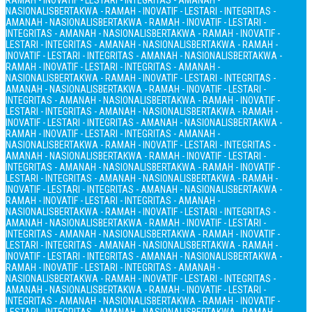
RAMAH - INOVATIF - LESTARI - INTEGRITAS - AMANAH -
NASIONALIS
BERTAKWA - RAMAH - INOVATIF - LESTARI - INTEGRITAS -
AMANAH - NASIONALIS
BERTAKWA - RAMAH - INOVATIF - LESTARI -
INTEGRITAS - AMANAH - NASIONALIS
BERTAKWA - RAMAH - INOVATIF -
LESTARI - INTEGRITAS - AMANAH - NASIONALIS
BERTAKWA - RAMAH -
INOVATIF - LESTARI - INTEGRITAS - AMANAH - NASIONALIS
BERTAKWA -
RAMAH - INOVATIF - LESTARI - INTEGRITAS - AMANAH -
NASIONALIS
BERTAKWA - RAMAH - INOVATIF - LESTARI - INTEGRITAS -
AMANAH - NASIONALIS
BERTAKWA - RAMAH - INOVATIF - LESTARI -
INTEGRITAS - AMANAH - NASIONALIS
BERTAKWA - RAMAH - INOVATIF -
LESTARI - INTEGRITAS - AMANAH - NASIONALIS
BERTAKWA - RAMAH -
INOVATIF - LESTARI - INTEGRITAS - AMANAH - NASIONALIS
BERTAKWA -
RAMAH - INOVATIF - LESTARI - INTEGRITAS - AMANAH -
NASIONALIS
BERTAKWA - RAMAH - INOVATIF - LESTARI - INTEGRITAS -
AMANAH - NASIONALIS
BERTAKWA - RAMAH - INOVATIF - LESTARI -
INTEGRITAS - AMANAH - NASIONALIS
BERTAKWA - RAMAH - INOVATIF -
LESTARI - INTEGRITAS - AMANAH - NASIONALIS
BERTAKWA - RAMAH -
INOVATIF - LESTARI - INTEGRITAS - AMANAH - NASIONALIS
BERTAKWA -
RAMAH - INOVATIF - LESTARI - INTEGRITAS - AMANAH -
NASIONALIS
BERTAKWA - RAMAH - INOVATIF - LESTARI - INTEGRITAS -
AMANAH - NASIONALIS
BERTAKWA - RAMAH - INOVATIF - LESTARI -
INTEGRITAS - AMANAH - NASIONALIS
BERTAKWA - RAMAH - INOVATIF -
LESTARI - INTEGRITAS - AMANAH - NASIONALIS
BERTAKWA - RAMAH -
INOVATIF - LESTARI - INTEGRITAS - AMANAH - NASIONALIS
BERTAKWA -
RAMAH - INOVATIF - LESTARI - INTEGRITAS - AMANAH -
NASIONALIS
BERTAKWA - RAMAH - INOVATIF - LESTARI - INTEGRITAS -
AMANAH - NASIONALIS
BERTAKWA - RAMAH - INOVATIF - LESTARI -
INTEGRITAS - AMANAH - NASIONALIS
BERTAKWA - RAMAH - INOVATIF -