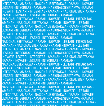
AMANAH - NASIONALIS
BERTAKWA - RAMAH - INOVATIF - LESTARI -
INTEGRITAS - AMANAH - NASIONALIS
BERTAKWA - RAMAH - INOVATIF -
LESTARI - INTEGRITAS - AMANAH - NASIONALIS
BERTAKWA - RAMAH -
INOVATIF - LESTARI - INTEGRITAS - AMANAH - NASIONALIS
BERTAKWA -
RAMAH - INOVATIF - LESTARI - INTEGRITAS - AMANAH -
NASIONALIS
BERTAKWA - RAMAH - INOVATIF - LESTARI - INTEGRITAS -
AMANAH - NASIONALIS
BERTAKWA - RAMAH - INOVATIF - LESTARI -
INTEGRITAS - AMANAH - NASIONALIS
BERTAKWA - RAMAH - INOVATIF -
LESTARI - INTEGRITAS - AMANAH - NASIONALIS
BERTAKWA - RAMAH -
INOVATIF - LESTARI - INTEGRITAS - AMANAH - NASIONALIS
BERTAKWA -
RAMAH - INOVATIF - LESTARI - INTEGRITAS - AMANAH -
NASIONALIS
BERTAKWA - RAMAH - INOVATIF - LESTARI - INTEGRITAS -
AMANAH - NASIONALIS
BERTAKWA - RAMAH - INOVATIF - LESTARI -
INTEGRITAS - AMANAH - NASIONALIS
BERTAKWA - RAMAH - INOVATIF -
LESTARI - INTEGRITAS - AMANAH - NASIONALIS
BERTAKWA - RAMAH -
INOVATIF - LESTARI - INTEGRITAS - AMANAH - NASIONALIS
BERTAKWA -
RAMAH - INOVATIF - LESTARI - INTEGRITAS - AMANAH -
NASIONALIS
BERTAKWA - RAMAH - INOVATIF - LESTARI - INTEGRITAS -
AMANAH - NASIONALIS
BERTAKWA - RAMAH - INOVATIF - LESTARI -
INTEGRITAS - AMANAH - NASIONALIS
BERTAKWA - RAMAH - INOVATIF -
LESTARI - INTEGRITAS - AMANAH - NASIONALIS
BERTAKWA - RAMAH -
INOVATIF - LESTARI - INTEGRITAS - AMANAH - NASIONALIS
BERTAKWA -
RAMAH - INOVATIF - LESTARI - INTEGRITAS - AMANAH -
NASIONALIS
BERTAKWA - RAMAH - INOVATIF - LESTARI - INTEGRITAS -
AMANAH - NASIONALIS
BERTAKWA - RAMAH - INOVATIF - LESTARI -
INTEGRITAS - AMANAH - NASIONALIS
BERTAKWA - RAMAH - INOVATIF -
LESTARI - INTEGRITAS - AMANAH - NASIONALIS
BERTAKWA - RAMAH -
INOVATIF - LESTARI - INTEGRITAS - AMANAH - NASIONALIS
BERTAKWA -